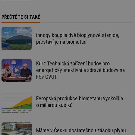
soubory
PŘEČTĚTE SI TAKÉ
Funkční soubory
Nezařazené
soubory
innogy koupila dvě bioplynové stanice,
přestaví je na biometan
Kurz Technická zařízení budov pro
energeticky efektivní a zdravé budovy na
Nezbytně nutné soubory
Výkonové soubory
FSv ČVUT
Soubory cílení
Funkční soubory
Nezařazené soubory
Evropská produkce biometanu vyskočila
Nezbytně nutné soubory cookie umožňují základní
funkce webových stránek, jako je přihlášení
o miliardu kubíků
uživatele a správa účtu. Webové stránky nelze bez
nezbytně nutných souborů cookie správně používat.
Provider
/
Název
Vyprší
Po
Doména
Máme v Česku dostatečnou zásobu plynu