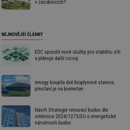
g_state
.forum.tzb-
Zavřením
Sl
v zásobnících?
info.cz
prohlížeče
př
po
g_csrf_token
.forum.tzb-
Zavřením
Sl
info.cz
prohlížeče
př
po
id
konference.tzb-
1 rok
Te
NEJNOVĚJŠÍ ČLÁNKY
info.cz
co
po
vy
se
EDC spouští nové služby pro stabilitu sítí
a plánuje další rozvoj
_hjAbsoluteSessionInProgress
29 minut
So
Hotjar Ltd
59 sekund
na
.tzb-info.cz
ab
sl
ce
pr
innogy koupila dvě bioplynové stanice,
poč
Ne
přestaví je na biometan
žá
id
in
id
vetrani.tzb-
10 let
Te
Návrh Strategie renovací budov dle
info.cz
co
směrnice 2024/1275/EU o energetické
po
vy
náročnosti budov
se