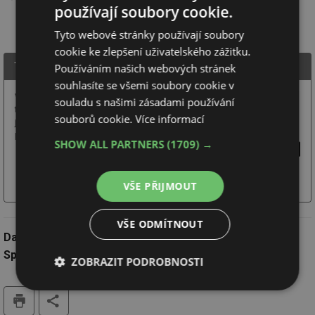
používají soubory cookie.
Tyto webové stránky používají soubory
cookie ke zlepšení uživatelského zážitku.
Tepelná čerpadla MACH, s.r.o.
Používáním našich webových stránek
souhlasíte se všemi soubory cookie v
Vývoj, výroba a instalace patentově chráněných
souladu s našimi zásadami používání
tepelných čerpadel MACH. Další oblastí působení
souborů cookie.
Více informací
jsou speciální aplikace v technologických
procesech s odpadním teplem.
SHOW ALL PARTNERS
(1709) →
Více
Chci další
Webové
o firmě
informace
stránky
VŠE PŘIJMOUT
VŠE ODMÍTNOUT
Datum:
25.8.2021
Společnost:
Tepelná čerpadla MACH, s.r.o.
ZOBRAZIT PODROBNOSTI
Nezbytně
Výkonové
Soubory
tisk
nutné
soubory
cílení