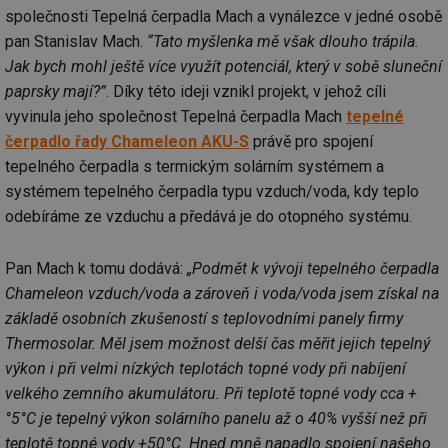
společnosti Tepelná čerpadla Mach a vynálezce v jedné osobě
pan Stanislav Mach.
“Tato myšlenka mě však dlouho trápila.
Jak bych mohl ještě více využít potenciál, který v sobě sluneční
paprsky mají?”
. Díky této ideji vznikl projekt, v jehož cíli
vyvinula jeho společnost Tepelná čerpadla Mach
tepelné
čerpadlo řady Chameleon AKU-S
právě pro spojení
tepelného čerpadla s termickým solárním systémem a
systémem tepelného čerpadla typu vzduch/voda, kdy teplo
odebíráme ze vzduchu a předává je do otopného systému.
Pan Mach k tomu dodává:
„Podmět k vývoji tepelného čerpadla
Chameleon vzduch/voda a zároveň i voda/voda jsem získal na
základě osobních zkušeností s teplovodními panely firmy
Thermosolar. Měl jsem možnost delší čas měřit jejich tepelný
výkon i při velmi nízkých teplotách topné vody při nabíjení
velkého zemního akumulátoru. Při teplotě topné vody cca +
°5°C je tepelný výkon solárního panelu až o 40% vyšší než při
teplotě topné vody +50°C. Hned mně napadlo spojení našeho