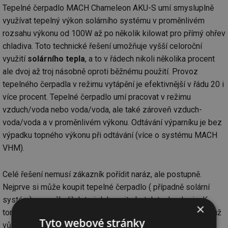
Tepelné čerpadlo MACH Chameleon AKU-S umí smysluplně
využívat tepelný výkon solárního systému v proměnlivém
rozsahu výkonu od 100W až po několik kilowat pro přímý ohřev
chladiva. Toto technické řešení umožňuje vyšší celoroční
využití
solárního tepla
, a to v řádech nikoli několika procent
ale dvoj až troj násobně oproti běžnému použití. Provoz
tepelného čerpadla v režimu vytápění je efektivnější v řádu 20 i
více procent. Tepelné čerpadlo umí pracovat v režimu
vzduch/voda nebo voda/voda, ale také zároveň vzduch-
voda/voda a v proměnlivém výkonu. Odtávání výparníku je bez
výpadku topného výkonu při odtávání (více o systému MACH
VHM).
Celé řešení nemusí zákazník pořídit naráz, ale postupně.
Nejprve si může koupit tepelné čerpadlo ( případně solární
systém) a za několik let si dokoupit zbytek technologie. K
×
tomuto účelu nejsou však vhodné všechny solární panely (a už
Tyto webové stránky
vůbec ne všechna tepelná čerpadla).