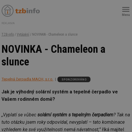
Menu
REKLAMA
TZB-info
/
Vytápění
/ NOVINKA - Chameleon a slunce
NOVINKA - Chameleon a
slunce
Tepelná čerpadla MACH, s.r.o.
SPONZOROVÁNO
Jak je výhodný solární systém a tepelné čerpadlo ve
Vašem rodinném domě?
„Vyplatí se vůbec
solární systém s tepelným čerpadlem
? Tak na
tuto otázku jsem roky odpovídal, nevyplatí – tato kombinace
vzhledem ke své využitelnosti nemá návratnost,”
říká majitel