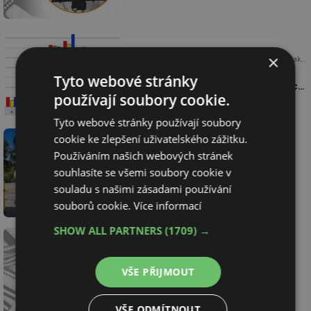
×
19.5.2026
Ing. Josef Hodboď, TZB-info, redakce
O topné sezoně 2025/2026,
Tyto webové stránky
teplárenství, plynárenství a energetice
používají soubory cookie.
v květnu 2026
Tyto webové stránky používají soubory
cookie ke zlepšení uživatelského zážitku.
Používáním našich webových stránek
15.5.2026
TOMEGAS s.r.o.
souhlasíte se všemi soubory cookie v
Propan jako stabilní zdroj energie
v době nejistoty na trhu se zemním
souladu s našimi zásadami používání
plynem
souborů cookie.
Více informací
SHOW ALL PARTNERS
(1709) →
1.4.2026
NRG Group a.s.
Olejové vytápění aneb konec starých
VŠE PŘIJMOUT
kotlů
VŠE ODMÍTNOUT