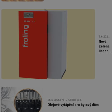
9.6.2026
Nová
zelená
úsporá
2026:
Podpoří
výměnu
všech
zdrojů
tepla
pořízen
bez
dotace
26.5.2026
NRG Group a.s.
Olejové vytápění pro bytový dům