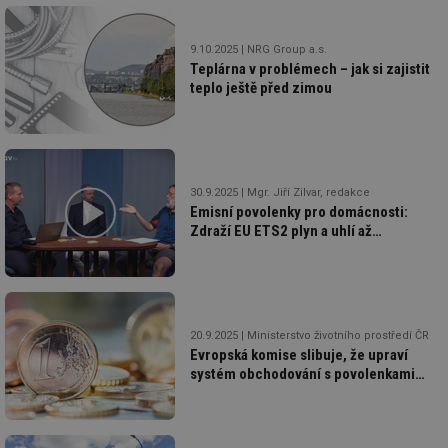
Air
us
už
9.10.2025
NRG Group a.s.
pr
int
Teplárna v problémech – jak si zajistit
tě
teplo ještě před zimou
id
vytapeni.tzb-
10 let
Te
info.cz
co
po
vy
se
id
stavba.tzb-
10 let
Te
30.9.2025
Mgr. Jiří Zilvar, redakce
info.cz
co
Emisní povolenky pro domácnosti:
po
Zdraží EU ETS2 plyn a uhlí až
vy
o čtvrtinu?
se
_hjFirstSeen
29 minut
So
Hotjar Ltd
59 sekund
na
.tzb-info.cz
ab
sl
ce
20.9.2025
Ministerstvo životního prostředí ČR
pr
Evropská komise slibuje, že upraví
poč
systém obchodování s povolenkami
Ne
žá
ETS2
id
in
id
forum.tzb-
1 rok
Te