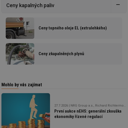
Ceny kapalných paliv
Ceny topného oleje EL (extralehkého)
Ceny zkapalněných plynů
Mohlo by vás zajímat
27.7.2026
NRG Group a.s., Richard Richtermoc, předseda představenstva skupiny NRG
První aukce nEHS: generální zkouška
ekonomiky řízené regulací