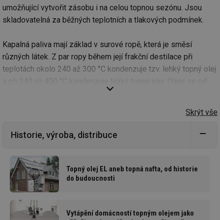
umožňující vytvořit zásobu i na celou topnou sezónu. Jsou
skladovatelná za běžných teplotních a tlakových podmínek.
Kapalná paliva mají základ v surové ropě, která je směsí
různých látek. Z par ropy během její frakční destilace při
teplotách okolo 240 až 300 °C kondenzuje tzv. lehký topný olej
a při 340 až 400 °C kondenzuje těžký topný olej. Oleje se od
sebe liší viskozitou, zápalnou teplotou, obsahem parafinů aj. a
nyní i podílem z OZE.
Těžký topný olej se používá ve větších zdrojích tepla, kde není
Historie, výroba, distribuce
problém zvýšit jeho nižší viskozitu ohřevem a vyšší teplotu
vzplanutí řešit konstrukcí hořáku.
Topný olej EL aneb topná nafta, od historie
do budoucnosti
Lehký topný olej je vlastnostmi podobný motorové naftě, a to
umožňuje jednoduché využití i u malých zdrojů tepla v
rodinném domě. Nejběžnější je topný olej EL s nízkým
Vytápění domácností topným olejem jako
obsahem síry pod 0,005 % (hmotnostních) a aditivy, která