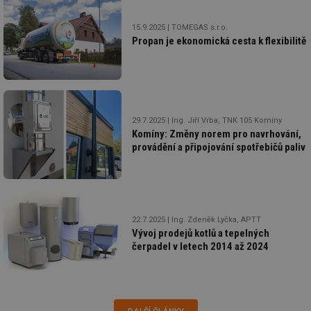
info.cz
co
po
vy
15.9.2025
TOMEGAS s.r.o.
se
Propan je ekonomická cesta k flexibilitě
_hjIncludedInSessionSample
1 minuta
Te
Hotjar Ltd
59 sekund
co
vetrani.tzb-
na
info.cz
ab
Ho
zd
ná
29.7.2025
Ing. Jiří Vrba, TNK 105 Komíny
za
Komíny: Změny norem pro navrhování,
vz
de
provádění a připojování spotřebičů paliv
de
re
we
id
voda.tzb-
10 let
Te
info.cz
co
po
22.7.2025
Ing. Zdeněk Lyčka, APTT
vy
Vývoj prodejů kotlů a tepelných
se
čerpadel v letech 2014 až 2024
id
kalkulator.tzb-
1 rok
Te
info.cz
co
po
vy
se