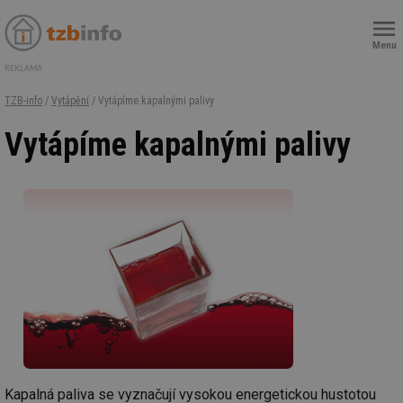
Menu
REKLAMA
TZB-info
/
Vytápění
/ Vytápíme kapalnými palivy
Vytápíme kapalnými palivy
Kapalná paliva se vyznačují vysokou energetickou hustotou