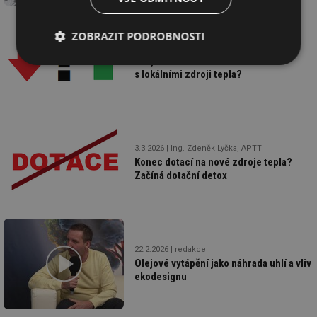
ZOBRAZIT PODROBNOSTI
24.3.2026
Ing. Zdeněk Lyčka, APTT
Jakým směrem se bude ubírat trh
Nezbytně
Výkonové
Soubory
s lokálními zdroji tepla?
nutné
soubory
cílení
soubory
Funkční soubory
Nezařazené
3.3.2026
Ing. Zdeněk Lyčka, APTT
soubory
Konec dotací na nové zdroje tepla?
Začíná dotační detox
22.2.2026
redakce
Nezbytně nutné soubory
Výkonové soubory
Olejové vytápění jako náhrada uhlí a vliv
Soubory cílení
Funkční soubory
ekodesignu
Nezařazené soubory