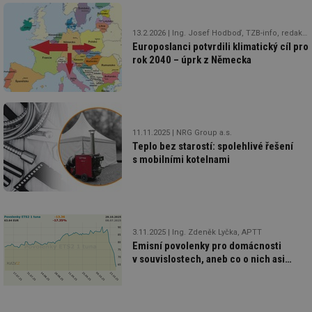
Nezbytně nutné soubory cookie umožňují základní
funkce webových stránek, jako je přihlášení
uživatele a správa účtu. Webové stránky nelze bez
13.2.2026
Ing. Josef Hodboď, TZB-info, redakce
nezbytně nutných souborů cookie správně používat.
Europoslanci potvrdili klimatický cíl pro
Provider
/
rok 2040 – úprk z Německa
Název
Vyprší
Po
Doména
g_state
.forum.tzb-
Zavřením
Sl
info.cz
prohlížeče
př
po
g_csrf_token
.forum.tzb-
Zavřením
Sl
11.11.2025
NRG Group a.s.
info.cz
prohlížeče
př
Teplo bez starostí: spolehlivé řešení
po
s mobilními kotelnami
id
konference.tzb-
1 rok
Te
info.cz
co
po
vy
se
_hjAbsoluteSessionInProgress
29 minut
So
Hotjar Ltd
3.11.2025
Ing. Zdeněk Lyčka, APTT
59 sekund
na
.tzb-info.cz
Emisní povolenky pro domácnosti
ab
sl
v souvislostech, aneb co o nich asi
ce
nevíte
pr
poč
Ne
žá