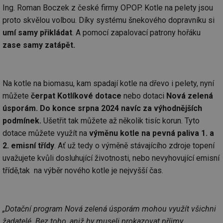
Ing. Roman Boczek z české firmy OPOP. Kotle na pelety jsou
proto skvělou volbou. Díky systému šnekového dopravníku si
umí samy přikládat
. A pomocí zapalovací patrony hořáku
zase samy zatápět.
Na kotle na biomasu, kam spadají kotle na dřevo i pelety, nyní
můžete
čerpat Kotlíkové dotace
nebo dotaci
Nová zelená
úsporám. Do konce srpna 2024 navíc za výhodnějších
podmínek.
Ušetřit tak můžete až několik tisíc korun. Tyto
dotace můžete využít na
výměnu kotle na pevná paliva 1. a
2. emisní třídy
. Ať už tedy o výměně stávajícího zdroje topení
uvažujete kvůli dosluhující životnosti, nebo nevyhovující emisní
třídě,tak na výběr nového kotle je nejvyšší čas.
„Dotační program Nová zelená úsporám mohou využít všichni
žadatelé. Bez toho, aniž by museli prokazovat příjmy