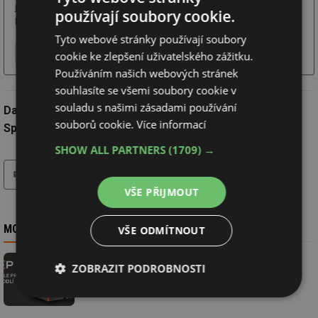
jednoduché ovládání - úsporný
používají soubory cookie.
provoz.
Tyto webové stránky používají soubory
Více o firmě
Chci další informace
Webové stránky
cookie ke zlepšení uživatelského zážitku.
Používáním našich webových stránek
souhlasíte se všemi soubory cookie v
souladu s našimi zásadami používání
Datum:
15.7.2024
souborů cookie.
Více informací
Společnost:
OPOP s.r.o.
SHOW ALL PARTNERS
(1709) →
tisk
VŠE PŘIJMOUT
MOHLO BY VÁS ZAJÍMAT
VŠE ODMÍTNOUT
ZOBRAZIT PODROBNOSTI
Kotle OPOP mají svého maskota
Nezbytně
Výkonové
Soubory
nutné
soubory
cílení