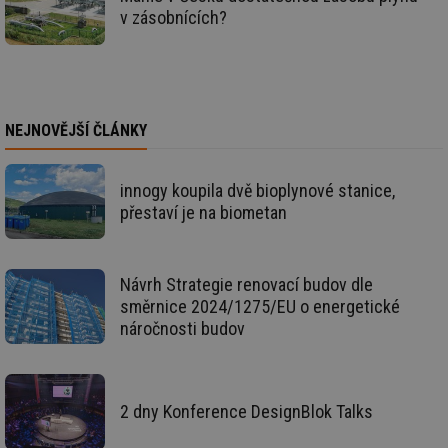
g_state
.forum.tzb-
Zavřením
Sl
v zásobnících?
info.cz
prohlížeče
př
po
g_csrf_token
.forum.tzb-
Zavřením
Sl
info.cz
prohlížeče
př
po
id
konference.tzb-
1 rok
Te
NEJNOVĚJŠÍ ČLÁNKY
info.cz
co
po
vy
se
innogy koupila dvě bioplynové stanice,
_hjAbsoluteSessionInProgress
29 minut
So
Hotjar Ltd
přestaví je na biometan
59 sekund
na
.tzb-info.cz
ab
sl
ce
pr
Návrh Strategie renovací budov dle
poč
směrnice 2024/1275/EU o energetické
Ne
žá
náročnosti budov
id
in
id
vetrani.tzb-
10 let
Te
info.cz
co
po
2 dny Konference DesignBlok Talks
vy
se