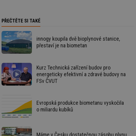
soubory
PŘEČTĚTE SI TAKÉ
Funkční soubory
Nezařazené
soubory
innogy koupila dvě bioplynové stanice,
přestaví je na biometan
Kurz Technická zařízení budov pro
Nezbytně nutné soubory
Výkonové soubory
energeticky efektivní a zdravé budovy na
FSv ČVUT
Soubory cílení
Funkční soubory
Nezařazené soubory
Nezbytně nutné soubory cookie umožňují základní
Evropská produkce biometanu vyskočila
funkce webových stránek, jako je přihlášení
o miliardu kubíků
uživatele a správa účtu. Webové stránky nelze bez
nezbytně nutných souborů cookie správně používat.
Provider
/
Název
Vyprší
Po
Doména
Máme v Česku dostatečnou zásobu plynu