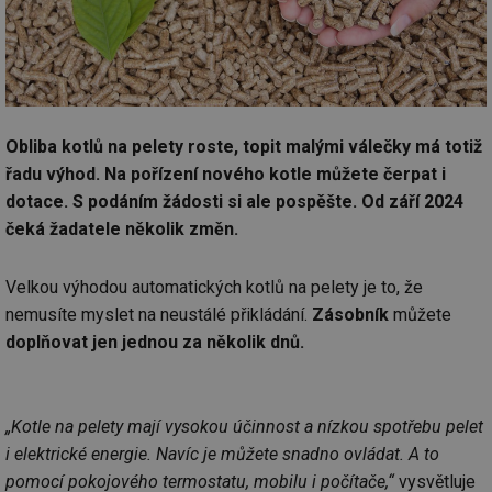
Obliba kotlů na pelety roste, topit malými válečky má totiž
řadu výhod. Na pořízení nového kotle můžete čerpat i
dotace. S podáním žádosti si ale pospěšte. Od září 2024
čeká žadatele několik změn.
Velkou výhodou automatických kotlů na pelety je to, že
nemusíte myslet na neustálé přikládání.
Zásobník
můžete
doplňovat jen jednou za několik dnů.
„Kotle na pelety mají vysokou účinnost a nízkou spotřebu pelet
i elektrické energie. Navíc je můžete snadno ovládat. A to
pomocí pokojového termostatu, mobilu i počítače,“
vysvětluje