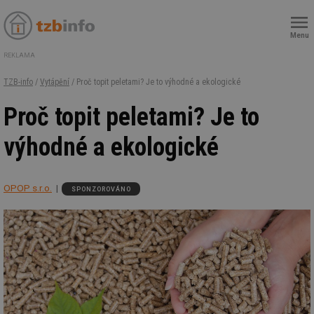
Menu
REKLAMA
TZB-info
/
Vytápění
/ Proč topit peletami? Je to výhodné a ekologické
Proč topit peletami? Je to
výhodné a ekologické
OPOP s.r.o.
SPONZOROVÁNO