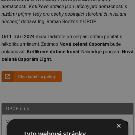
domácnosti. Kotlíkové dotace jsou určeny pro domácnosti s
nižšími příjmy, tedy pro osoby pobírající starobní či invalidní
důchod,“
dodává Ing. Roman Boczek z OPOP.
Od 1. září 2024
musí žadatelé při čerpání dotací počítat s
několika změnami. Zatímco
Nová zelená úsporám
bude
pokračovat,
Kotlíkové dotace končí
. Nahradí je program
Nová
zelená úsporám Light.
Chci kotel na pelety
OPOP s.r.o.
Vyberte si poctivý český kotel
×
na pevná paliva od OPOP.
Tyto webové stránky
Prověřená konstrukce -