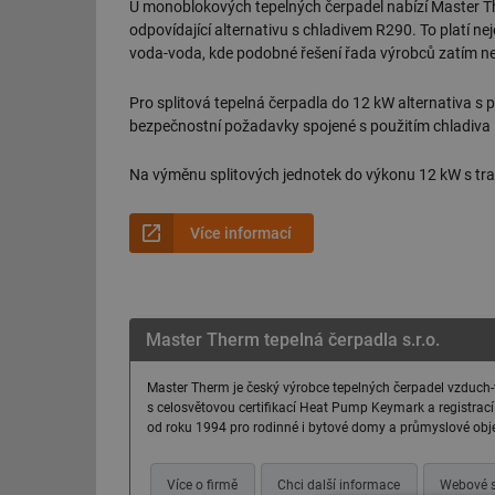
U monoblokových tepelných čerpadel nabízí Master 
odpovídající alternativu s chladivem R290. To platí n
voda-voda, kde podobné řešení řada výrobců zatím ne
Pro splitová tepelná čerpadla do 12 kW alternativa s p
bezpečnostní požadavky spojené s použitím chladiva
Na výměnu splitových jednotek do výkonu 12 kW s trad
Více informací
Master Therm tepelná čerpadla s.r.o.
Master Therm je český výrobce tepelných čerpadel vzduch
s celosvětovou certifikací Heat Pump Keymark a registrací
od roku 1994 pro rodinné i bytové domy a průmyslové objek
Více o firmě
Chci další informace
Webové s