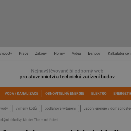
 výpočty
Práce
Zákony
Normy
Videa
E-shopy
Kalkulátor cen
Nejnavštěvovanější odborný web
pro stavebnictví a technická zařízení budov
VODA / KANALIZACE
OBNOVITELNÁ ENERGIE
ELEKTRO
ENERGETI
ovody
výměny kotlů
podlahové vytápění
úspory energie v domácnoste
ickými chladivy. Master Therm má řešení.