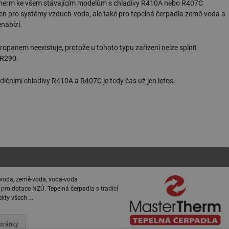
Therm ke všem stávajícím modelům s chladivy R410A nebo R407C
ejen pro systémy vzduch-voda, ale také pro tepelná čerpadla země-voda a
nabízí.
ropanem neexistuje, protože u tohoto typu zařízení nelze splnit
 R290.
ičními chladivy R410A a R407C je tedy čas už jen letos.
-voda, země-voda, voda-voda
 pro dotace NZÚ. Tepelná čerpadla s tradicí
ty všech ...
tránky