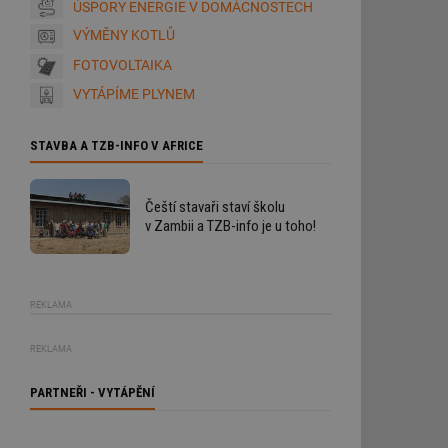
ÚSPORY ENERGIE V DOMÁCNOSTECH
VÝMĚNY KOTLŮ
FOTOVOLTAIKA
VYTÁPÍME PLYNEM
STAVBA A TZB-INFO V AFRICE
Čeští stavaři staví školu
v Zambii a TZB-info je u toho!
REKLAMA
REKLAMA
PARTNEŘI - VYTÁPĚNÍ