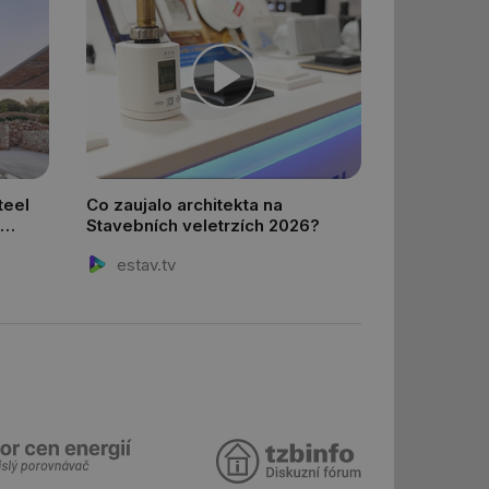
ům používajícím
skriptů a kódu na
at za nezbytně
sí fungovat správně.
aké identifikátorem
ní session uživatele
 informoval Hotjar
o vzorkování dat
šeho webu
teel
Co zaujalo architekta na
 informoval Hotjar
Stavebních veletrzích 2026?
o vzorkování dat
šeho webu
estav.tv
správě přijetí
ebu.
í mezi lidmi a
lo možné podávat
h stránek.
e, ale pokud je
e pravděpodobně
 informoval Hotjar
o vzorkování dat
šeho webu