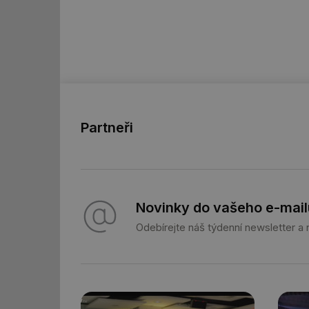
id
id
_hjFirstSeen
id
Partneři
_hjIncludedInSessi
id
Novinky do vašeho e-mail
id
Odebírejte náš týdenní newsletter a
id
_hjIncludedInSessi