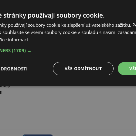
 stránky používají soubory cookie.
ky používají soubory cookie ke zlepšení uživatelského zážitku. 
 souhlasíte se všemi soubory cookie v souladu s našimi zásadam
Více informací
TNERS
(1709) →
ODROBNOSTI
VŠE ODMÍTNOUT
VŠ
ápějí
é
Výkonové
Soubory cílení
Funkční soubory
rm
soubory
é soubory
Výkonové soubory
Soubory cílení
Funkční soubory
Neza