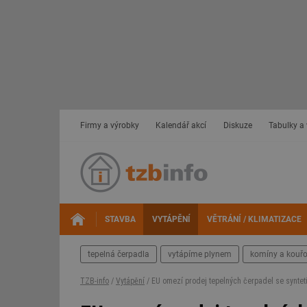
Firmy a výrobky
Kalendář akcí
Diskuze
Tabulky a
STAVBA
VYTÁPĚNÍ
VĚTRÁNÍ / KLIMATIZACE
tepelná čerpadla
vytápíme plynem
komíny a kouř
TZB-info
/
Vytápění
/ EU omezí prodej tepelných čerpadel se syntet