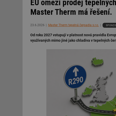
EU omezí prodej tepelných
Master Therm má řešení.
23.6.2026
Master Therm tepelná čerpadla s.r.o.
SPONZ
Od roku 2027 vstupují v platnost nová pravidla Evrop
využívaných mimo jiné jako chladiva v tepelných če