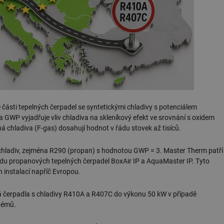
 části tepelných čerpadel se syntetickými chladivy s potenciálem
GWP vyjadřuje vliv chladiva na skleníkový efekt ve srovnání s oxidem
 chladiva (F-gas) dosahují hodnot v řádu stovek až tisíců.
h chladiv, zejména R290 (propan) s hodnotou GWP = 3. Master Therm patří
adu propanových tepelných čerpadel BoxAir IP a AquaMaster IP. Tyto
h instalací napříč Evropou.
á čerpadla s chladivy R410A a R407C do výkonu 50 kW v případě
témů.