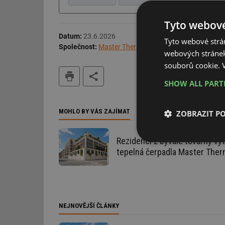
Tyto webové
Datum:
23.6.2026
Tyto webové strán
Společnost:
Master Therm tepelná čerpadla s.r.o.
webových stránek
souborů cookie.
tisk
SHOW ALL PAR
MOHLO BY VÁS ZAJÍMAT
ZOBRAZIT P
Rezidenci z bývalé továrny vyt
Nezbytně nutn
tepelná čerpadla Master The
soubory
NEJNOVĚJŠÍ ČLÁNKY
Nezbytně nutn