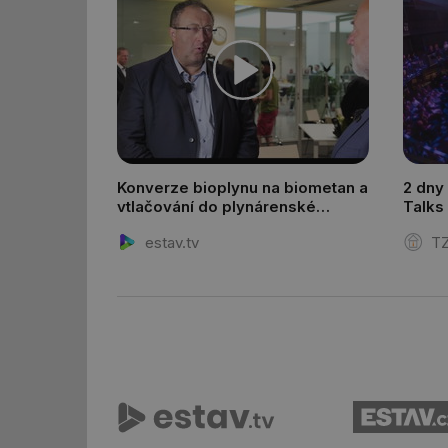
_dc_gtm_UA-590170
id
_hjIncludedInSessi
Konverze bioplynu na biometan a
2 dny
_hjIncludedInSessi
vtlačování do plynárenské
Talks
distribuční soustavy
estav.tv
TZ
__gfp_64b
__cf_bm
sid
_hjIncludedInSessi