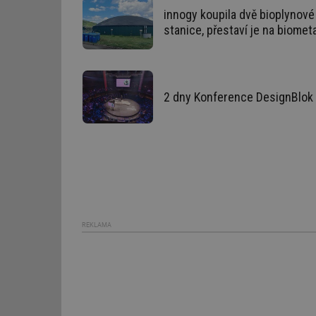
innogy koupila dvě bioplynové
Nezbytně nutné soubo
stanice, přestaví je na biomet
stránky nelze bez ne
Název
g_state
2 dny Konference DesignBlok 
g_csrf_token
id
_hjAbsoluteSession
id
REKLAMA
_hjIncludedInSessi
mv