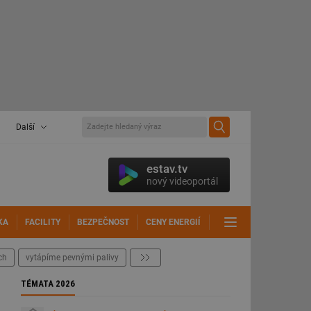
Další
estav.tv
nový videoportál
KA
FACILITY
BEZPEČNOST
CENY ENERGIÍ
DALŠÍ
ch
vytápíme pevnými palivy
další
TÉMATA 2026