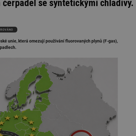
 čerpadel se syntetickými chladivy.
OROVÁNO
ské unie, která omezují používání fluorovaných plynů (F-gas),
rpadlech.