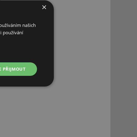
×
Používáním našich
i používání
E PŘIJMOUT
Nezařazené
soubory
řazené soubory