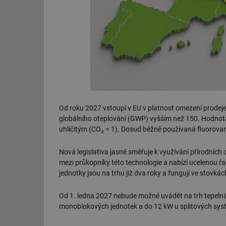
Od roku 2027 vstoupí v EU v platnost omezení prodeje
globálního oteplování (GWP) vyšším než 150. Hodnota 
uhličitým (CO₂ = 1). Dosud běžně používaná fluorovaná
Nová legislativa jasně směřuje k využívání přírodníc
mezi průkopníky této technologie a nabízí ucelenou ř
jednotky jsou na trhu již dva roky a fungují ve stovkác
Od 1. ledna 2027 nebude možné uvádět na trh tepeln
monoblokových jednotek a do 12 kW u splitových sys