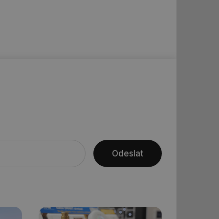
ní session uživatele
ní session uživatele
ar mohl sledovat
 relací. Neobsahuje
ní session uživatele
 informoval Hotjar
o vzorkování dat
šeho webu
ní session uživatele
Odeslat
ní session uživatele
ní session uživatele
 informoval Hotjar
o vzorkování dat
šeho webu