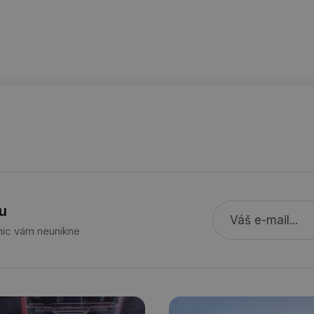
názorech.
vytapeni.tzb-
10 let
Tento soubor cookie se používá k vytváře
info.cz
stavba.tzb-
10 let
Tento soubor cookie se používá k vytváře
info.cz
29 minut
Soubor cookie je nastaven tak, aby Hotj
Hotjar Ltd
59 sekund
začátek cesty uživatele pro celkový počet
.tzb-info.cz
žádné identifikovatelné informace.
forum.tzb-
1 rok
Tento soubor cookie se používá k vytváře
info.cz
onSample
1 minuta
Tento soubor cookie je nastaven tak, aby
Hotjar Ltd
59 sekund
o tom, zda je tento návštěvník zahrnut d
vetrani.tzb-
definovaného denním limitem relace va
info.cz
voda.tzb-
10 let
Tento soubor cookie se používá k vytváře
info.cz
u
kalkulator.tzb-
1 rok
Tento soubor cookie se používá k vytváře
 nic vám neunikne
info.cz
oze.tzb-info.cz
10 let
Tento soubor cookie se používá k vytváře
onSample
1 minuta
Tento soubor cookie je nastaven tak, aby
Hotjar Ltd
59 sekund
o tom, zda je tento návštěvník zahrnut d
oze.tzb-info.cz
definovaného denním limitem relace va