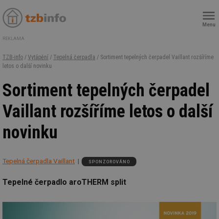
Menu
REKLAMA
TZB-info
/
Vytápění
/
Tepelná čerpadla
/ Sortiment tepelných čerpadel Vaillant rozšíříme
letos o další novinku
Sortiment tepelných čerpadel
Vaillant rozšíříme letos o další
novinku
Tepelná čerpadla Vaillant
SPONZOROVÁNO
Tepelné čerpadlo aroTHERM split