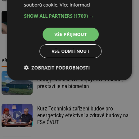
souborů cookie.
Více informací
SHOW ALL PARTNERS
(1709) →
Mobilní aplikace pro zákazníky Vaillant
VŠE PŘIJMOUT
VŠE ODMÍTNOUT
PŘEČTĚTE SI TAKÉ
ZOBRAZIT PODROBNOSTI
innogy koupila dvě bioplynové stanice,
Nezbytně
Výkonové
Soubory
přestaví je na biometan
nutné
soubory
cílení
soubory
Kurz Technická zařízení budov pro
energeticky efektivní a zdravé budovy na
Funkční soubory
Nezařazené
soubory
FSv ČVUT