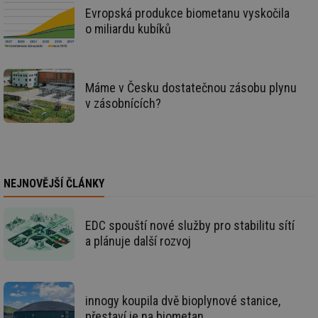
Evropská produkce biometanu vyskočila
o miliardu kubíků
Nezbytně nutné soubory
Výkonové soubory
Soubory cílení
Funkční soubory
Máme v Česku dostatečnou zásobu plynu
Nezařazené soubory
v zásobnících?
Nezbytně nutné soubory cookie umožňují základní
funkce webových stránek, jako je přihlášení
uživatele a správa účtu. Webové stránky nelze bez
nezbytně nutných souborů cookie správně používat.
Provider
/
NEJNOVĚJŠÍ ČLÁNKY
Název
Vyprší
Po
Doména
g_state
.forum.tzb-
Zavřením
Sl
info.cz
prohlížeče
př
EDC spouští nové služby pro stabilitu sítí
po
a plánuje další rozvoj
g_csrf_token
.forum.tzb-
Zavřením
Sl
info.cz
prohlížeče
př
po
id
konference.tzb-
1 rok
Te
innogy koupila dvě bioplynové stanice,
info.cz
co
po
přestaví je na biometan