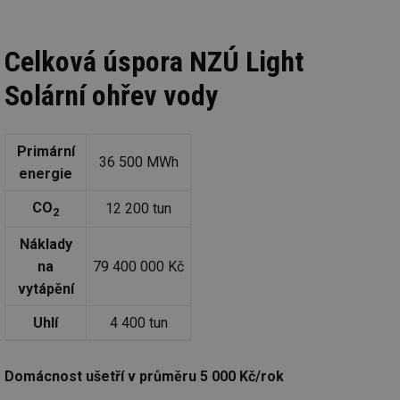
Celková úspora NZÚ Light
Solární ohřev vody
Primární
36 500 MWh
energie
CO
12 200 tun
2
Náklady
na
79 400 000 Kč
vytápění
Uhlí
4 400 tun
Domácnost ušetří v průměru 5 000 Kč/rok