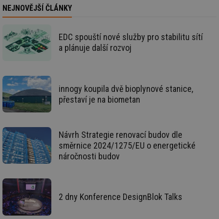
na
info.cz
NEJNOVĚJŠÍ ČLÁNKY
ab
Ho
zd
ná
EDC spouští nové služby pro stabilitu sítí
za
vz
a plánuje další rozvoj
de
de
re
we
id
mojefirma.tzb-
1 rok
Te
innogy koupila dvě bioplynové stanice,
info.cz
co
přestaví je na biometan
po
vy
se
_hjIncludedInSessionSample
2 minuty
Te
Hotjar Ltd
Návrh Strategie renovací budov dle
co
forum.tzb-
na
info.cz
směrnice 2024/1275/EU o energetické
ab
Ho
náročnosti budov
zd
ná
za
vz
de
de
2 dny Konference DesignBlok Talks
re
we