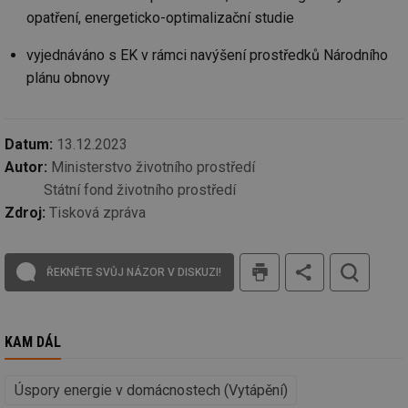
de
opatření, energeticko-optimalizační studie
re
we
vyjednáváno s EK v rámci navýšení prostředků Národního
_hjIncludedInSessionSample
1 minuta
Te
Hotjar Ltd
59 sekund
co
voda.tzb-
plánu obnovy
na
info.cz
ab
Ho
zd
ná
Datum:
13.12.2023
za
vz
Autor:
Ministerstvo životního prostředí
de
Státní fond životního prostředí
de
re
Zdroj:
Tisková zpráva
we
__gfp_64b
1 rok
Je
Gemius
so
.tzb-info.cz
tisk
kt
ŘEKNĚTE SVŮJ NÁZOR V DISKUZI!
spr
da
co
ná
we
KAM DÁL
__cf_bm
29 minut
Te
Cloudflare Inc.
59 sekund
co
.vimeo.com
po
Úspory energie v domácnostech (Vytápění)
ro
li