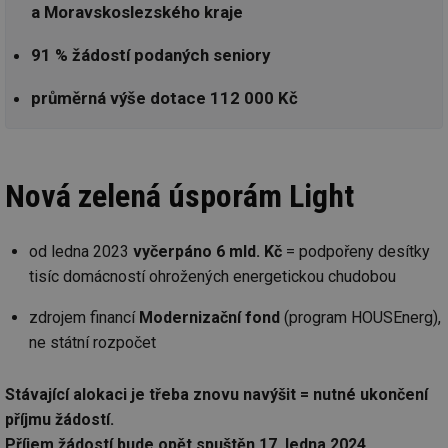
a Moravskoslezského kraje
91 % žádostí podaných seniory
průměrná výše dotace 112 000 Kč
Nová zelená úsporám Light
od ledna 2023
vyčerpáno 6 mld. Kč
= podpořeny desítky
tisíc domácností ohrožených energetickou chudobou
zdrojem financí
Modernizační fond
(program HOUSEnerg),
ne státní rozpočet
Stávající alokaci je třeba znovu navýšit = nutné ukončení
příjmu žádostí.
Příjem žádostí bude opět spuštěn 17. ledna 2024.