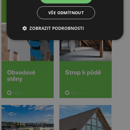
VŠE ODMÍTNOUT
ZOBRAZIT PODROBNOSTI
Nezbytně
Výkonové
Soubory
nutné
soubory
cílení
soubory
Funkční soubory
Nezařazené
soubory
Nezbytně nutné soubory
Výkonové soubory
Soubory cílení
Funkční soubory