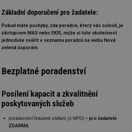
id
in
Základní doporučení pro žadatele:
id
forum.tzb-
1 rok
Te
info.cz
co
po
Pokud máte pochyby, zda poradce, který vás oslovil, je
vy
se
zástupcem MAS nebo EKIS, může si tuto skutečnost
_hjIncludedInSessionSample
1 minuta
Te
Hotjar Ltd
jednoduše ověřit v seznamu poradců na webu Nová
59 sekund
co
vetrani.tzb-
na
info.cz
zelená úsporám.
ab
Ho
zd
ná
za
Bezplatné poradenství
vz
de
de
re
we
Posílení kapacit a zkvalitnění
id
voda.tzb-
10 let
Te
info.cz
co
poskytovaných služeb
po
vy
se
poradenství hrazené státem (z NPO) =
pro žadatele
id
kalkulator.tzb-
1 rok
Te
ZDARMA
info.cz
co
po