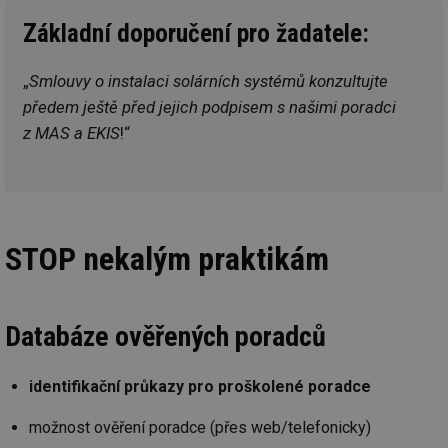
vý
Základní doporučení pro žadatele:
vl
po
Air
us
„
Smlouvy o instalaci solárních systémů konzultujte
už
pr
předem ještě před jejich podpisem s našimi poradci
int
tě
z MAS a EKIS
!“
id
vytapeni.tzb-
10 let
Te
info.cz
co
po
vy
se
id
stavba.tzb-
10 let
Te
STOP nekalým praktikám
info.cz
co
po
vy
se
_hjFirstSeen
29 minut
So
Hotjar Ltd
Databáze ověřených poradců
59 sekund
na
.tzb-info.cz
ab
sl
ce
identifikační průkazy pro proškolené poradce
pr
poč
Ne
možnost ověření poradce (přes web/telefonicky)
žá