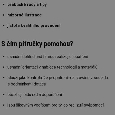
poč
praktické rady a tipy
Ne
žá
id
názorné ilustrace
in
id
vetrani.tzb-
10 let
Te
jistota kvalitního provedení
info.cz
co
po
vy
se
S čím příručky pomohou?
_hjIncludedInSessionSample
1 minuta
Te
Hotjar Ltd
59 sekund
co
elektro.tzb-
na
info.cz
usnadní dohled nad firmou realizující opatření
ab
Ho
zd
usnadní orientaci v nabídce technologií a materiálů
ná
za
vz
slouží jako kontrola, že je opatření realizováno v souladu
de
de
s podmínkami dotace
re
we
obsahují řadu rad a doporučení
mv
2 měsíce 4
Te
Airtable
týdny
co
.tzb-info.cz
po
jsou šikovným vodítkem pro ty, co realizují svépomocí
sl
už
int