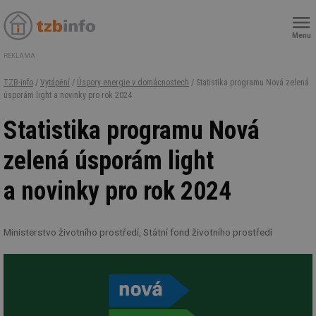
Menu
REKLAMA
TZB-info
/
Vytápění
/
Úspory energie v domácnostech
/ Statistika programu Nová zelená
úsporám light a novinky pro rok 2024
Statistika programu Nová
zelená úsporám light
a novinky pro rok 2024
Ministerstvo životního prostředí, Státní fond životního prostředí