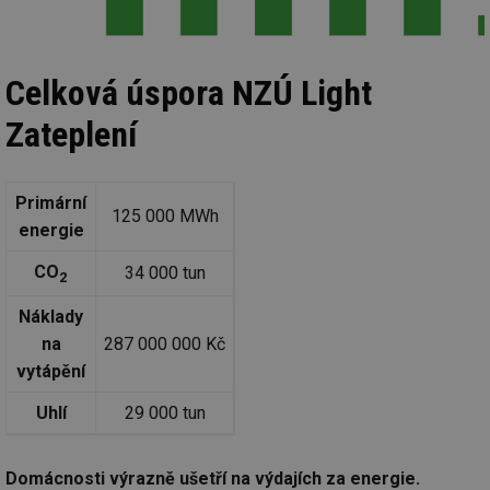
Celková úspora NZÚ Light
Zateplení
Primární
125 000 MWh
energie
CO
34 000 tun
2
Náklady
na
287 000 000 Kč
vytápění
Uhlí
29 000 tun
Domácnosti výrazně ušetří na výdajích za energie.