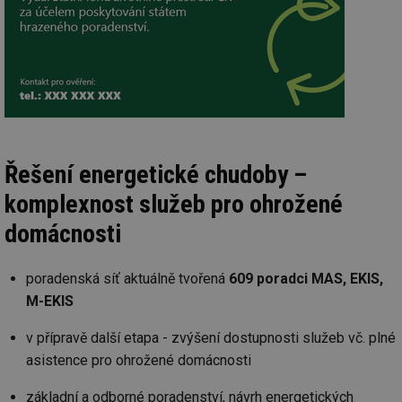
Po
lz
za
nu
be
sk
fu
sp
ná
je
kte
id
př
Řešení energetické chudoby –
úč
An
komplexnost služeb pro ohrožené
id
energetika.tzb-
10 let
Te
info.cz
co
domácnosti
po
vy
se
poradenská síť aktuálně tvořená
609 poradci MAS, EKIS,
_hjIncludedInSessionSample
1 minuta
Te
Hotjar Ltd
59 sekund
co
kalkulator.tzb-
M-EKIS
na
info.cz
ab
Ho
v přípravě další etapa - zvýšení dostupnosti služeb vč. plné
zd
asistence pro ohrožené domácnosti
ná
za
vz
základní a odborné poradenství, návrh energetických
de