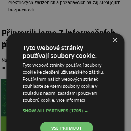
elektrických zařízeních a požadavcích na zajištění jejich
bezpečnosti
Připravili jsme 7 informačních
×
příruček a desatera
Tyto webové stránky
používají soubory cookie.
Na webu k dispozici spotřebitelská desatera správné
Tyto webové stránky používají soubory
instalace fotovoltaických a fototermických systémů
cookie ke zlepšení uživatelského zážitku.
Používáním našich webových stránek
souhlasíte se všemi soubory cookie v
souladu s našimi zásadami používání
souborů cookie.
Více informací
SHOW ALL PARTNERS
(1709) →
VŠE PŘIJMOUT