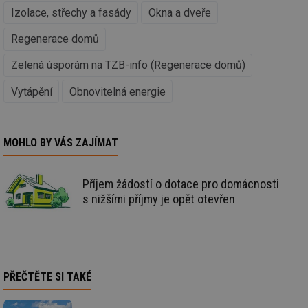
To
Izolace, střechy a fasády
Okna a dveře
př
by
Regenerace domů
po
zp
po
Zelená úsporám na TZB-info (Regenerace domů)
we
st
Vytápění
Obnovitelná energie
sid
forum.tzb-
1 rok
To
info.cz
bě
so
al
na
MOHLO BY VÁS ZAJÍMAT
so
re
pr
po
Příjem žádostí o dotace pro domácnosti
sp
rel
s nižšími příjmy je opět otevřen
_hjIncludedInSessionSample
1 minuta
Te
Hotjar Ltd
59 sekund
co
energetika.tzb-
na
info.cz
ab
Ho
zd
ná
PŘEČTĚTE SI TAKÉ
za
vz
de