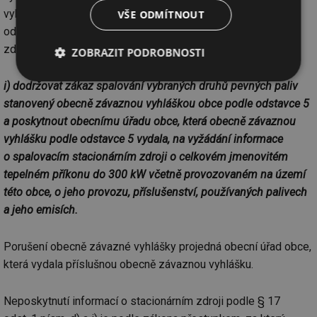
vyhlášky. To se změnilo přidáním nového ustanovení do
VŠE ODMÍTNOUT
odstavce (1) § 17, které říká, že provozovatel stacionárního
zdroje je povinen
ZOBRAZIT PODROBNOSTI
Nezbytně
Výkonové
Soubory
i) dodržovat zákaz spalování vybraných druhů pevných paliv
nutné
soubory
cílení
stanovený obecně závaznou vyhláškou obce podle odstavce 5
soubory
a poskytnout obecnímu úřadu obce, která obecně závaznou
vyhlášku podle odstavce 5 vydala, na vyžádání informace
o spalovacím stacionárním zdroji o celkovém jmenovitém
Funkční soubory
Nezařazené
soubory
tepelném příkonu do 300 kW včetně provozovaném na území
této obce, o jeho provozu, příslušenství, používaných palivech
a jeho emisích.
Porušení obecně závazné vyhlášky projedná obecní úřad obce,
která vydala příslušnou obecně závaznou vyhlášku.
Nezbytně nutné soubory
Výkonové soubory
Soubory cílení
Funkční soubory
Neposkytnutí informací o stacionárním zdroji podle § 17
Nezařazené soubory