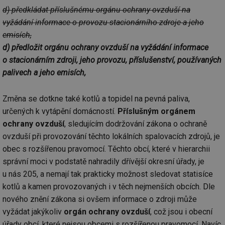
d) předkládat příslušnému orgánu ochrany ovzduší na
vyžádání informace o provozu stacionárního zdroje a jeho
emisích,
d) předložit orgánu ochrany ovzduší na vyžádání informace
o stacionárním zdroji, jeho provozu, příslušenství, používaných
palivech a jeho emisích,
Změna se dotkne také kotlů a topidel na pevná paliva,
určených k vytápění domácností.
Příslušným orgánem
ochrany ovzduší
, sledujícím dodržování zákona o ochraně
ovzduší při provozování těchto lokálních spalovacích zdrojů, je
obec s rozšířenou pravomocí. Těchto obcí, které v hierarchii
správní moci v podstatě nahradily dřívější okresní úřady, je
u nás 205, a nemají tak prakticky možnost sledovat statisíce
kotlů a kamen provozovaných i v těch nejmenších obcích. Dle
nového znění zákona si ovšem informace o zdroji může
vyžádat jakýkoliv
orgán ochrany ovzduší
, což jsou i obecní
úřady obcí, které nejsou obcemi s rozšířenou pravomocí. Navíc