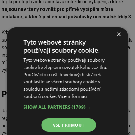
tepla pro teplovodní soustavu ústředního vytápění, a které
nejsou navrženy rovněž pro přímé vytápění místa
instalace, a které plní emisní požadavky minimálně třídy 3
.
×
Krbová kamna s teplovodním výměníkem, či teplovodní
sporáky, jsou sice zdroji tepla pro teplovodní vytápění, jsou ale
Tyto webové stránky
současně také zdroji tepla navržené pro přímé vytápění místa
používají soubory cookie.
instalace, tudíž se jich příloha č. 11 netýká, a jejich provoz
Tyto webové stránky používají soubory
může být tedy regulován výše zmíněnou obecně závaznou
cookie ke zlepšení uživatelského zážitku.
vyhláškou.
Používáním našich webových stránek
souhlasíte se všemi soubory cookie v
souladu s našimi zásadami používání
Pokuty až 20 tisíc korun
souborů cookie.
Více informací
SHOW ALL PARTNERS
(1709) →
Jak je již uvedeno výše, vydávání obecně závazných vyhlášek
regulujících provoz lokálních topidel na pevná paliva není
VŠE PŘIJMOUT
novinkou. Dle starého znění zákona však obec, která vyhlášku
vydala, neměla prakticky možnost kontrolovat dodržování této