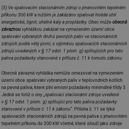
(5) Ve spalovacím stacionárním zdroji o jmenovitém tepelném
příkonu 300 kW a nižším je zakázáno spalovat hnědé uhlí
energetické, lignit, uhelné kaly a proplástky. Obec může
obecně
závaznou
vyhláškou zakázat na vymezeném území obce
spalování vybraných druhů pevných paliv ve stacionárních
zdrojích podle věty první, s výjimkou spalovacích stacionárních
zdrojů uvedených v § 17 odst. 1 písm. g) splňujících pro tato
paliva požadavky stanovené v příloze č. 11 k tomuto zákonu.
Obecně závazná vyhláška nemůže omezovat na vymezeném
území obce spalování vybraných paliv v teplovodních kotlích
na pevná paliva, které plní emisní požadavky minimálně třídy 3.
Jedná se totiž o ony „
spalovací stacionární zdroje uvedené
v § 17 odst. 1 písm. g) splňující pro tato paliva požadavky
stanovené v příloze č. 11 k zákonu
“. Příloha č. 11 se týká
spalovacích stacionárních zdrojů na pevná paliva o jmenovitém
tepelném příkonu do 300 kW včetně, které slouží jako zdroje