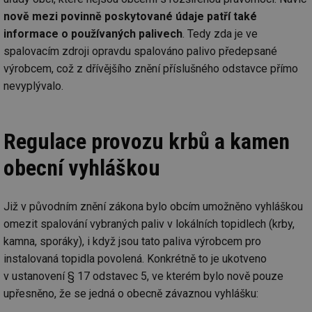
nově mezi povinně poskytované údaje patří také
informace o používaných palivech
. Tedy zda je ve
spalovacím zdroji opravdu spalováno palivo předepsané
výrobcem, což z dřívějšího znění příslušného odstavce přímo
nevyplývalo.
Regulace provozu krbů a kamen
obecní vyhláškou
Již v původním znění zákona bylo obcím umožněno vyhláškou
omezit spalování vybraných paliv v lokálních topidlech (krby,
kamna, sporáky), i když jsou tato paliva výrobcem pro
instalovaná topidla povolená. Konkrétně to je ukotveno
v ustanovení § 17 odstavec 5, ve kterém bylo nově pouze
upřesněno, že se jedná o obecně závaznou vyhlášku: