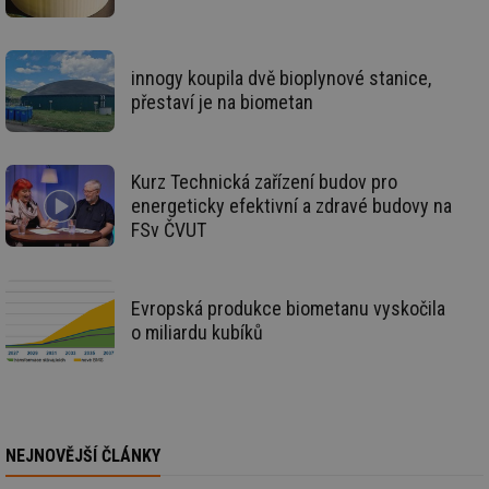
id
forum.tzb-
1 rok
Te
info.cz
co
po
vy
innogy koupila dvě bioplynové stanice,
se
přestaví je na biometan
_hjIncludedInSessionSample
1 minuta
Te
Hotjar Ltd
59 sekund
co
vetrani.tzb-
na
info.cz
ab
Ho
Kurz Technická zařízení budov pro
zd
energeticky efektivní a zdravé budovy na
ná
za
FSv ČVUT
vz
de
de
re
we
Evropská produkce biometanu vyskočila
o miliardu kubíků
id
voda.tzb-
10 let
Te
info.cz
co
po
vy
se
id
kalkulator.tzb-
1 rok
Te
info.cz
co
NEJNOVĚJŠÍ ČLÁNKY
po
vy
se