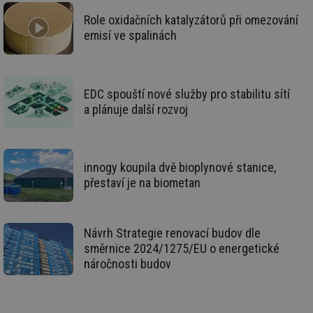
id
oze.tzb-info.cz
10 let
Te
Role oxidačních katalyzátorů při omezování
co
emisí ve spalinách
po
vy
se
_hjIncludedInSessionSample
1 minuta
Te
Hotjar Ltd
59 sekund
co
oze.tzb-info.cz
EDC spouští nové služby pro stabilitu sítí
na
ab
a plánuje další rozvoj
Ho
zd
ná
za
vz
de
innogy koupila dvě bioplynové stanice,
de
přestaví je na biometan
re
we
_dc_gtm_UA-5901706-1
.tzb-info.cz
58 sekund
Te
co
Návrh Strategie renovací budov dle
př
w
směrnice 2024/1275/EU o energetické
po
náročnosti budov
Sp
Go
da
kó
Po
lz