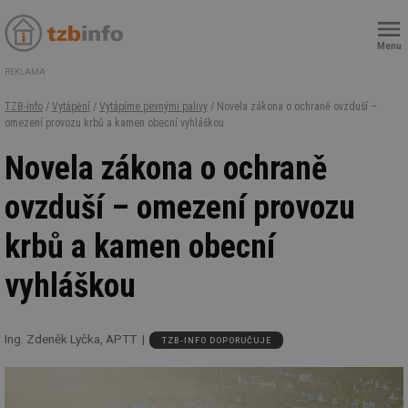
Menu
REKLAMA
TZB-info
/
Vytápění
/
Vytápíme pevnými palivy
/ Novela zákona o ochraně ovzduší –
omezení provozu krbů a kamen obecní vyhláškou
Novela zákona o ochraně
ovzduší – omezení provozu
krbů a kamen obecní
vyhláškou
Ing. Zdeněk Lyčka, APTT
TZB-INFO DOPORUČUJE