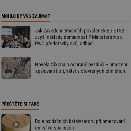
vl
po
Air
us
MOHLO BY VÁS ZAJÍMAT
už
pr
int
tě
Jak zavedení emisních povolenek EU ETS2
zvýší náklady domácností? Ministerstvo a
id
vytapeni.tzb-
10 let
Te
info.cz
co
PwC představily svůj odhad
po
vy
se
id
stavba.tzb-
10 let
Te
Novela zákona o ochraně ovzduší – omezení
info.cz
co
spalování listí, větví v otevřených ohništích
po
vy
se
_hjFirstSeen
29 minut
So
Hotjar Ltd
59 sekund
na
.tzb-info.cz
ab
sl
PŘEČTĚTE SI TAKÉ
ce
pr
poč
Ne
Role oxidačních katalyzátorů při omezování
žá
id
emisí ve spalinách
in