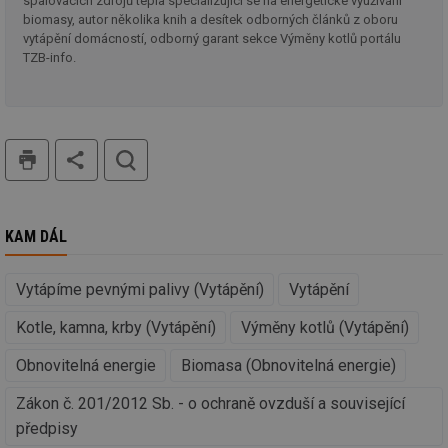
Ne
spalovacích zdrojů tepla specializující se na energetické využívání
žá
biomasy, autor několika knih a desítek odborných článků z oboru
id
vytápění domácností, odborný garant sekce Výměny kotlů portálu
in
TZB-info.
id
vetrani.tzb-
10 let
Te
info.cz
co
po
vy
se
tisk
hledat
_hjIncludedInSessionSample
1 minuta
Te
Hotjar Ltd
59 sekund
co
elektro.tzb-
na
info.cz
ab
Ho
zd
KAM DÁL
ná
za
vz
de
Vytápíme pevnými palivy (Vytápění)
Vytápění
de
re
we
Kotle, kamna, krby (Vytápění)
Výměny kotlů (Vytápění)
mv
2 měsíce 4
Te
Airtable
Obnovitelná energie
Biomasa (Obnovitelná energie)
týdny
co
.tzb-info.cz
po
sl
Zákon č. 201/2012 Sb. - o ochraně ovzduší a související
už
int
předpisy
vý