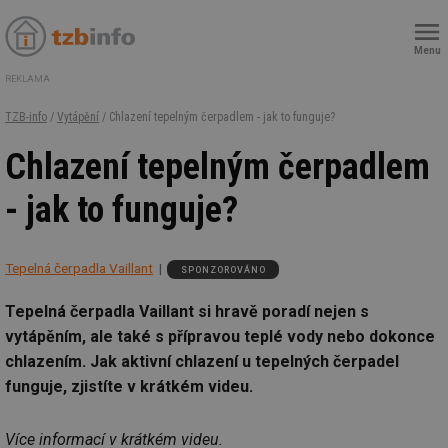
Menu
REKLAMA
TZB-info
/
Vytápění
/ Chlazení tepelným čerpadlem - jak to funguje?
Chlazení tepelným čerpadlem
- jak to funguje?
Tepelná čerpadla Vaillant
SPONZOROVÁNO
Tepelná čerpadla Vaillant si hravě poradí nejen s
vytápěním, ale také s přípravou teplé vody nebo dokonce
chlazením. Jak aktivní chlazení u tepelných čerpadel
funguje, zjistíte v krátkém videu.
Více informací v krátkém videu.