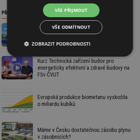
VŠE PŘIJMOUT
PŘEČTĚTE SI TAKÉ
VŠE ODMÍTNOUT
innogy koupila dvě bioplynové stanice,
přestaví je na biometan
ZOBRAZIT PODROBNOSTI
Nezbytně
Výkonové
Soubory
Kurz Technická zařízení budov pro
nutné
soubory
cílení
energeticky efektivní a zdravé budovy na
soubory
FSv ČVUT
Funkční soubory
Nezařazené
Evropská produkce biometanu vyskočila
soubory
o miliardu kubíků
Máme v Česku dostatečnou zásobu plynu
v zásobnících?