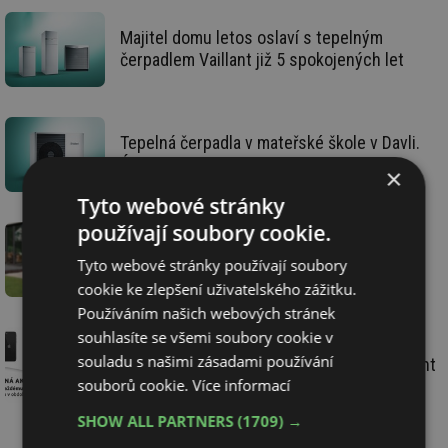
Majitel domu letos oslaví s tepelným
čerpadlem Vaillant již 5 spokojených let
Tepelná čerpadla v mateřské škole v Davli.
Účinné i úsporné řešení
×
Tyto webové stránky
používají soubory cookie.
Vyzkoušejte si tepelná čerpadla Vaillant v
Tyto webové stránky používají soubory
rozšířené realitě s aplikací showPOINT
cookie ke zlepšení uživatelského zážitku.
Používáním našich webových stránek
souhlasíte se všemi soubory cookie v
souladu s našimi zásadami používání
Limitovaná akce na tepelná čerpadla Vaillant
souborů cookie.
Více informací
SHOW ALL PARTNERS
(1709) →