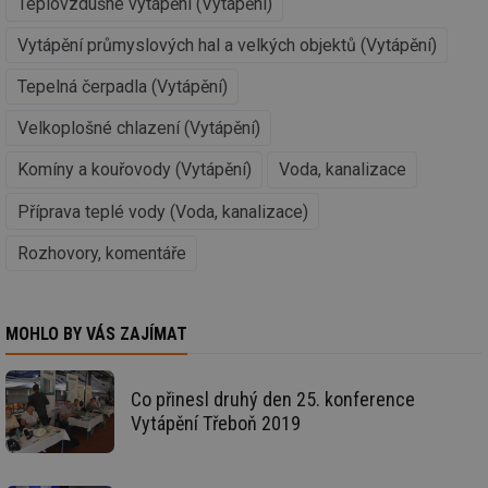
Teplovzdušné vytápění (Vytápění)
kte
id
Vytápění průmyslových hal a velkých objektů (Vytápění)
př
úč
An
Tepelná čerpadla (Vytápění)
id
energetika.tzb-
10 let
Te
info.cz
co
Velkoplošné chlazení (Vytápění)
po
vy
Komíny a kouřovody (Vytápění)
Voda, kanalizace
se
_hjIncludedInSessionSample
1 minuta
Te
Hotjar Ltd
Příprava teplé vody (Voda, kanalizace)
59 sekund
co
kalkulator.tzb-
na
info.cz
ab
Rozhovory, komentáře
Ho
zd
ná
za
vz
MOHLO BY VÁS ZAJÍMAT
de
de
re
we
Co přinesl druhý den 25. konference
_hjIncludedInSessionSample
1 minuta
Te
Hotjar Ltd
Vytápění Třeboň 2019
59 sekund
co
voda.tzb-
na
info.cz
ab
Ho