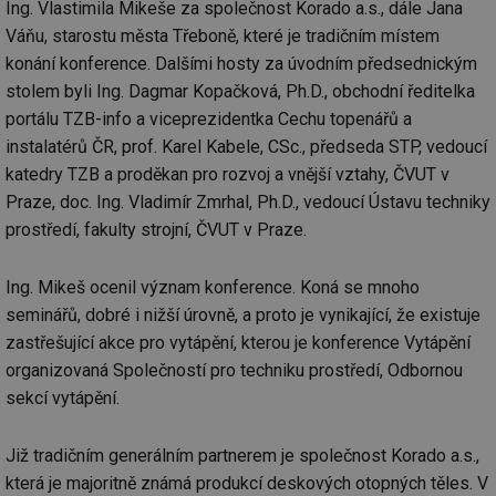
Ing. Vlastimila Mikeše za společnost Korado a.s., dále Jana
Váňu, starostu města Třeboně, které je tradičním místem
konání konference. Dalšími hosty za úvodním předsednickým
stolem byli Ing. Dagmar Kopačková, Ph.D., obchodní ředitelka
portálu TZB-info a viceprezidentka Cechu topenářů a
instalatérů ČR, prof. Karel Kabele, CSc., předseda STP, vedoucí
katedry TZB a proděkan pro rozvoj a vnější vztahy, ČVUT v
Praze, doc. Ing. Vladimír Zmrhal, Ph.D., vedoucí Ústavu techniky
prostředí, fakulty strojní, ČVUT v Praze.
Ing. Mikeš ocenil význam konference. Koná se mnoho
seminářů, dobré i nižší úrovně, a proto je vynikající, že existuje
zastřešující akce pro vytápění, kterou je konference Vytápění
organizovaná Společností pro techniku prostředí, Odbornou
sekcí vytápění.
Již tradičním generálním partnerem je společnost Korado a.s.,
která je majoritně známá produkcí deskových otopných těles. V