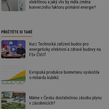
elektřinou a jaký vliv by měla změna
sid
forum.tzb-
1 rok
To
info.cz
bě
konverzního faktoru primární energie?
so
al
na
so
re
pr
po
PŘEČTĚTE SI TAKÉ
sp
rel
_hjIncludedInSessionSample
1 minuta
Te
Hotjar Ltd
Kurz Technická zařízení budov pro
59 sekund
co
energetika.tzb-
energeticky efektivní a zdravé budovy na
na
info.cz
ab
FSv ČVUT
Ho
zd
ná
za
vz
Evropská produkce biometanu vyskočila
de
de
o miliardu kubíků
re
we
_hjIncludedInSessionSample
1 minuta
Te
Hotjar Ltd
59 sekund
co
stavba.tzb-
Máme v Česku dostatečnou zásobu plynu
na
info.cz
ab
v zásobnících?
Ho
zd