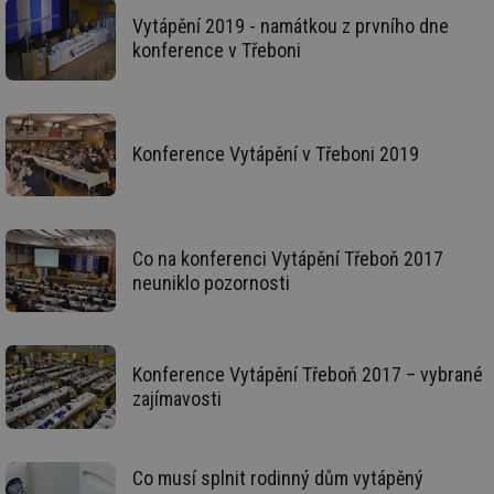
zd
ná
Vytápění 2019 - namátkou z prvního dne
za
konference v Třeboni
vz
de
de
re
we
__gfp_64b
1 rok
Je
Gemius
Konference Vytápění v Třeboni 2019
so
.tzb-info.cz
kt
spr
da
co
ná
we
Co na konferenci Vytápění Třeboň 2017
neuniklo pozornosti
__cf_bm
29 minut
Te
Cloudflare Inc.
59 sekund
co
.vimeo.com
po
ro
li
To
Konference Vytápění Třeboň 2017 – vybrané
př
by
zajímavosti
po
zp
po
we
st
Co musí splnit rodinný dům vytápěný