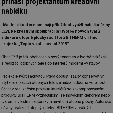
přináší projektantům kreativní
vy
se
nabídku
_hjIncludedInSessionSample
1 minuta
Te
Hotjar Ltd
59 sekund
co
elektro.tzb-
na
info.cz
ab
Účastníci konference mají příležitost využít nabídku firmy
Ho
zd
ELVL ke kreativní spolupráci při tvorbě nových tvarů
ná
za
a dekorů otopné plochy radiátorů BITHERM v rámci
vz
de
projektu „Teplo v záři inovací 2019“.
de
re
we
Obor TZB je tak obohacen o nový fenomén v tvorbě zakázek
mv
2 měsíce 4
Te
Airtable
s realizací otopných těles do interiérů moderní výstavby.
týdny
co
.tzb-info.cz
po
sl
už
Projekt je tvůrčí aktivitou, která opouští zažitý konzervativní
int
vý
styl v realizacích otopných těles a nabízí odborné veřejnosti
vl
účast v realizačním projektu interiérů se zakomponovanými
po
Air
produkty BITHERM vyznačujícími se inovačním dekorem nebo
us
už
tvarem s vlastním autorským návrhem otopné plochy. Autorské
pr
int
návrhy realizací otopných těles BITHERM v reálných
tě