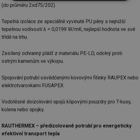
Nezbytně
Výkonové
Soubory
(do průměru 2xd75/202).
nutné
soubory
cílení
soubory
Tepelná izolace ze speciálně vyvinuté PU pěny s nejnižší
tepelnou vodivostí λ = 0,0199 W/mK, nejlepší hodnota ve své
Funkční soubory
Nezařazené
třídě na trhu.
soubory
Zesílený ochranný plášť z materiálu PE-LD, odolný proti
ostrým kamenům ve výkopu.
Spojování potrubí osvědčenými kovovými fitinky RAUPEX nebo
Nezbytně nutné soubory
Výkonové soubory
elektrotvarovkami FUSAPEX.
Soubory cílení
Funkční soubory
Vodotěsné doizolování spojů klipovými pouzdry pro T-kusy,
Nezařazené soubory
kolena nebo spojky.
Nezbytně nutné soubory cookie umožňují základní
funkce webových stránek, jako je přihlášení
uživatele a správa účtu. Webové stránky nelze bez
RAUTHERMEX – předizolované potrubí pro energeticky
nezbytně nutných souborů cookie správně používat.
efektivní transport tepla
Provider
/