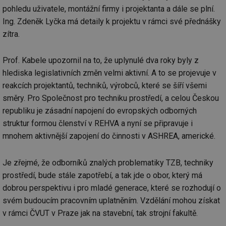
pohledu uživatele, montážní firmy i projektanta a dále se plní.
Ing. Zdeněk Lyčka má detaily k projektu v rámci své přednášky
zítra.
Prof. Kabele upozornil na to, že uplynulé dva roky byly z
hlediska legislativních změn velmi aktivní. A to se projevuje v
reakcích projektantů, techniků, výrobců, které se šíří všemi
směry. Pro Společnost pro techniku prostředí, a celou Českou
republiku je zásadní napojení do evropských odborných
struktur formou členství v REHVA a nyní se připravuje i
mnohem aktivnější zapojení do činnosti v ASHREA, americké.
Je zřejmé, že odborníků znalých problematiky TZB, techniky
prostředí, bude stále zapotřebí, a tak jde o obor, který má
dobrou perspektivu i pro mladé generace, které se rozhodují o
svém budoucím pracovním uplatněním. Vzdělání mohou získat
v rámci ČVUT v Praze jak na stavební, tak strojní fakultě.