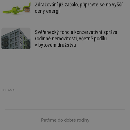
we
Zdražování již začalo, připravte se na vyšší
ceny energií
id
mojefirma.tzb-
1 rok
Te
info.cz
co
po
vy
se
Svěřenecký fond a konzervativní správa
_hjIncludedInSessionSample
2 minuty
Te
Hotjar Ltd
rodinné nemovitosti, včetně podílu
co
forum.tzb-
v bytovém družstvu
na
info.cz
ab
Ho
zd
ná
za
vz
de
de
re
we
REKLAMA
_hjIncludedInSessionSample
1 minuta
Te
Hotjar Ltd
59 sekund
co
vytapeni.tzb-
na
info.cz
ab
Ho
zd
ná
Patříme do dobré rodiny
za
vz
de