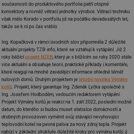
současnosti do produktového portfolia patří otopné
konvektory a rovněž větrací jednotky výrobce. Větrací techniku
však mělo Korado v portfoliu již na počátku devadesátých let,
takže se k ní po čas vrátilo.
Ing. Kopačková v rámci úvodních slov připomněla 2 důležité
aktuální projekty TZB-info, které se vztahují k vytápění. Již 2
roky běžící
projekt NZEB
, který je s blížícím se roky 2020 stále
více aktuální a obsahuje teorii, praktické příklady i komentáře,
které reagují na mnohé zavádějící informace ohledně téměř
nulových domů. Druhým projektem je
letošní novinka Výměny
kotlů
. Projekt, který garantuje Ing. Zdeněk Lyčka společně s
Ing. Josefem Hodboděm, vedoucím redaktorem vytápění.
Projekt Výměny kotlů je reakcí na 1. září 2022, poslední možné
datum, do kterého si budou muset statisíce domácností a
drobných provozoven vyměnit svůj stávající nevyhovující
teplovodní kotel na pevná paliva za nový zdroj tepla. Projekt
nabízí v základní struktuře důležité kroky pro výměnu kotlů z