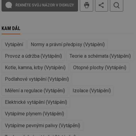
tisk
59 sekund
co
oze.tzb-info.cz
ŘEKNĚTE SVŮJ NÁZOR V DISKUZI!
na
ab
Ho
zd
ná
KAM DÁL
za
vz
de
de
Vytápění
Normy a právní předpisy (Vytápění)
re
we
Provoz a údržba (Vytápění)
Teorie a schémata (Vytápění)
_dc_gtm_UA-5901706-1
.tzb-info.cz
58 sekund
Te
co
Kotle, kamna, krby (Vytápění)
Otopné plochy (Vytápění)
př
w
po
Podlahové vytápění (Vytápění)
Sp
Go
da
Měření a regulace (Vytápění)
Izolace (Vytápění)
kó
Po
Elektrické vytápění (Vytápění)
lz
za
nu
Vytápíme plynem (Vytápění)
be
sk
fu
Vytápíme pevnými palivy (Vytápění)
sp
ná
je