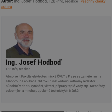
Autor:
Ing. Josef Hodboď,
TZB-info, redakce
všechny články
59 sekund
co
vetrani.tzb-
na
info.cz
autora
ab
Ho
zd
ná
za
vz
de
de
re
we
id
voda.tzb-
10 let
Te
info.cz
co
po
vy
Ing. Josef Hodboď
se
id
kalkulator.tzb-
1 rok
Te
TZB-info, redakce
info.cz
co
po
Absolvent Fakulty elektrotechnické ČVUT v Praze se zaměřením na
vy
silnoproudé aplikace. Od roku 1990 vedoucí odborný redaktor
se
působící v oboru vytápění, větrání, přípravy teplé vody atp. Autor řady
id
oze.tzb-info.cz
10 let
Te
odborných a mnoha populárně technických článků.
co
po
vy
se
_hjIncludedInSessionSample
1 minuta
Te
Hotjar Ltd