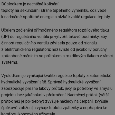
Důsledkem je nechtěné kolísání
teploty na sekundární straně tepelného výměníku, což vede
k nadměrné spotřebě energie a nízké kvalitě regulace teploty.
Účelem začlenění přímočinného regulátoru rozdílového tlaku
(dP) do regulačního ventilu je vytvořit takové podmínky, aby
činnost regulačního ventilu závisela pouze od signálu
z elektronického regulátoru; nezávisle od jakékoliv poruchy
způsobené měnícím se průtokem a rozdílovým tlakem v rámci
systému.
Výsledkem je vynikající kvalita regulace teploty a automatické
hydraulické vyvážení sítě. Správné hydraulické vyvážení
zabezpečuje přesně takový průtok, jaký je potřebný ve smyslu
projektu, bez jakéhokoliv překročení. Nadměrný průtok (větší
průtok než je po-třebný) zvyšuje náklady na čerpání, zvyšuje
špičkové zatížení, zvyšuje teplotu zpátečky a nepřispívá ke
komfortu koncového uživatele.