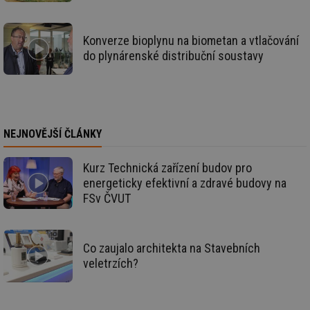
ná
za
vz
de
Konverze bioplynu na biometan a vtlačování
de
re
do plynárenské distribuční soustavy
we
id
www.tzb-
10 let
Te
info.cz
co
po
vy
se
NEJNOVĚJŠÍ ČLÁNKY
id
m.tzb-info.cz
10 let
Te
co
po
Kurz Technická zařízení budov pro
vy
se
energeticky efektivní a zdravé budovy na
FSv ČVUT
_hjIncludedInSessionSample
1 minuta
Te
Hotjar Ltd
59 sekund
co
www.tzb-
na
info.cz
ab
Ho
Co zaujalo architekta na Stavebních
zd
ná
veletrzích?
za
vz
de
de
re