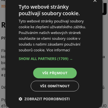
×
Tyto webové stránky
www.rehau.com
používají soubory cookie.
Tyto webové stránky používají soubory
RAUTHERMEX
cookie ke zlepšení uživatelského zážitku.
Používáním našich webových stránek
souhlasíte se všemi soubory cookie v
Předizolované potrubí pro distribuci tepla do 95°C.
souladu s našimi zásadami používání
souborů cookie.
Více informací
Flexibilní napojení od zdroje tepla až k odběrnému místu na
krátké i větší vzdálenosti, jako např. tepelné čerpadlo, kotle na
SHOW ALL PARTNERS
(1709) →
biomasu, předávací stanice nebo rozvody v nových či
stávajících sídelních oblastech, městských čtvrtí
VŠE PŘIJMOUT
a průmyslových areálů.
VŠE ODMÍTNOUT
Délky návinu až 570 m umožňují velmi dlouhé trasy bez spojů.
ZOBRAZIT PODROBNOSTI
Potrubí z materiálu PE-Xa v dimenzích d25/91 –
d160/250 mm v provedení UNO (do průměru d160/250) a DUO