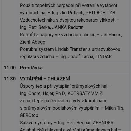
Použití tepelných čerpadel při větrání a vytápění
výrobních hal – Ing. Jiří Petlach, PETLACH TZB
Vzduchotechnika s dvojitou rekuperací vlhkosti –
Ing. Petr Berka, JANKA Radotín
Retrofit a úspory ve vzduchotechnice – Jiří Hanus,
Ziehl-Abegg
Potrubní systém Lindab Transfer s ultrazvukovou
regulací vzduchu – Ing. Josef Lácha, LINDAB
11.00
Přestávka
11.30
VYTÁPĚNÍ – CHLAZENÍ
Úspory tepla při vytápění průmyslových hal –
Ing. Ondřej Hojer, Ph.D., KOTRBATÝ V.M.Z.
Zemní tepelná čerpadla s vrty v kombinaci
s průmyslovým podlahovým vytápěním – Milan Trs,
GEROtop
Sálavé systémy – Ing. Petr Bednář, ZEHNDER
Adiabatické chlazení a větrání průmyslových hal –