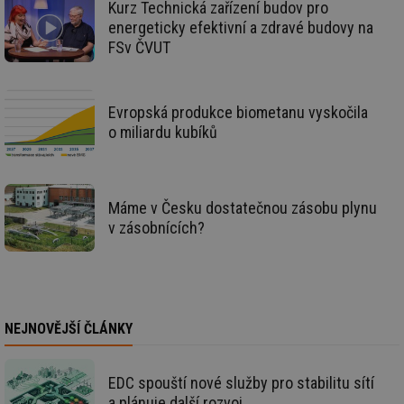
za
Kurz Technická zařízení budov pro
vz
energeticky efektivní a zdravé budovy na
de
de
FSv ČVUT
re
we
mv
2 měsíce 4
Te
Airtable
týdny
co
.tzb-info.cz
Evropská produkce biometanu vyskočila
po
o miliardu kubíků
sl
už
int
vý
vl
po
Máme v Česku dostatečnou zásobu plynu
Air
us
v zásobnících?
už
pr
int
tě
id
vytapeni.tzb-
10 let
Te
info.cz
co
po
NEJNOVĚJŠÍ ČLÁNKY
vy
se
id
stavba.tzb-
10 let
Te
EDC spouští nové služby pro stabilitu sítí
info.cz
co
po
a plánuje další rozvoj