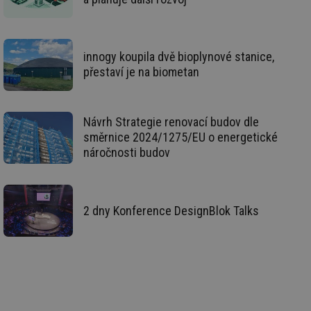
vy
se
_hjFirstSeen
29 minut
So
Hotjar Ltd
59 sekund
na
.tzb-info.cz
ab
innogy koupila dvě bioplynové stanice,
sl
přestaví je na biometan
ce
pr
poč
Ne
žá
Návrh Strategie renovací budov dle
id
in
směrnice 2024/1275/EU o energetické
náročnosti budov
id
forum.tzb-
1 rok
Te
info.cz
co
po
vy
se
2 dny Konference DesignBlok Talks
_hjIncludedInSessionSample
1 minuta
Te
Hotjar Ltd
59 sekund
co
vetrani.tzb-
na
info.cz
ab
Ho
zd
ná
za
vz
de
de