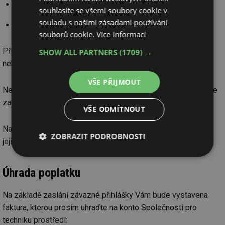
online přihlášku na konci článku
souhlasíte se všemi soubory cookie v
souladu s našimi zásadami používání
poslat přihlášku na email
stp@stpcr.cz
souborů cookie.
Více informací
Přijetí přihlášek nepotvrzujeme, vyrozumíme Vás pouze,
SHOW ALL PARTNERS
(1709) →
nebudeme-li moci Vašemu požadavku vyhovět.
VŠE PŘIJMOUT
Nezúčastníte-li se po přihlášení a zaplacení akce a nepošlete
za sebe náhradníka, účastnický poplatek nevracíme.
VŠE ODMÍTNOUT
Na jednu přihlášku lze přihlásit více účastníků, uveďte však
ZOBRAZIT PODROBNOSTI
jejich jména.
Nezbytně
Výkonové
Soubory
nutné
soubory
cílení
Úhrada poplatku
soubory
Na základě zaslání závazné přihlášky Vám bude vystavena
faktura, kterou prosím uhraďte na konto Společnosti pro
Funkční soubory
Nezařazené
techniku prostředí:
soubory