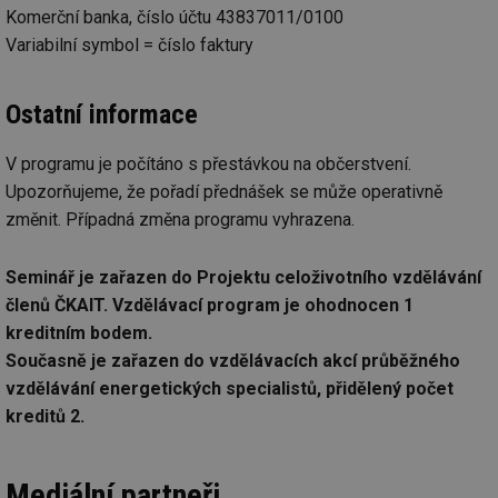
Komerční banka, číslo účtu 43837011/0100
Variabilní symbol = číslo faktury
Ostatní informace
Nezbytně nutné soubory
Výkonové soubory
V programu je počítáno s přestávkou na občerstvení.
Soubory cílení
Funkční soubory
Upozorňujeme, že pořadí přednášek se může operativně
Nezařazené soubory
změnit. Případná změna programu vyhrazena.
Nezbytně nutné soubory cookie umožňují základní
funkce webových stránek, jako je přihlášení
Seminář je zařazen do Projektu celoživotního vzdělávání
uživatele a správa účtu. Webové stránky nelze bez
členů ČKAIT. Vzdělávací program je ohodnocen 1
nezbytně nutných souborů cookie správně používat.
kreditním bodem.
Provider
/
Název
Vyprší
Po
Doména
Současně je zařazen do vzdělávacích akcí průběžného
vzdělávání energetických specialistů, přidělený počet
g_state
.forum.tzb-
Zavřením
Sl
info.cz
prohlížeče
př
kreditů 2.
po
g_csrf_token
.forum.tzb-
Zavřením
Sl
info.cz
prohlížeče
př
po
Mediální partneři