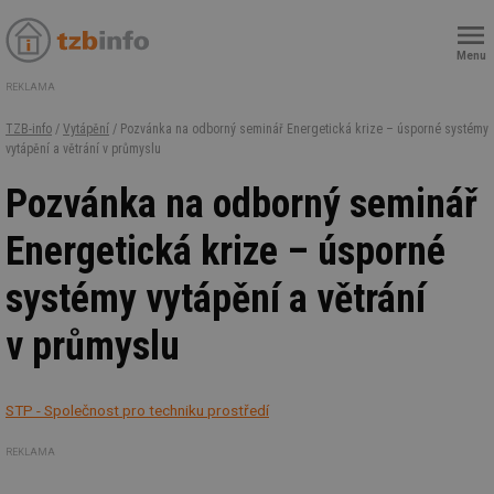
Menu
REKLAMA
TZB-info
/
Vytápění
/ Pozvánka na odborný seminář Energetická krize – úsporné systémy
vytápění a větrání v průmyslu
Pozvánka na odborný seminář
Energetická krize – úsporné
systémy vytápění a větrání
v průmyslu
STP - Společnost pro techniku prostředí
REKLAMA