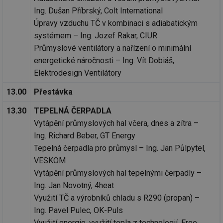
Ing. Dušan Příbrský, Colt International
Úpravy vzduchu TČ v kombinaci s adiabatickým
systémem – Ing. Jozef Rakar, CIUR
Průmyslové ventilátory a nařízení o minimální
energetické náročnosti – Ing. Vít Dobiáš,
Elektrodesign Ventilátory
13.00
Přestávka
13.30
TEPELNÁ ČERPADLA
Vytápění průmyslových hal včera, dnes a zítra –
Ing. Richard Beber, GT Energy
Tepelná čerpadla pro průmysl – Ing. Jan Půlpytel,
VESKOM
Vytápění průmyslových hal tepelnými čerpadly –
Ing. Jan Novotný, 4heat
Využití TČ a výrobníků chladu s R290 (propan) –
Ing. Pavel Pulec, OK-Puls
Využití energie, využití tepla z technologií, Free