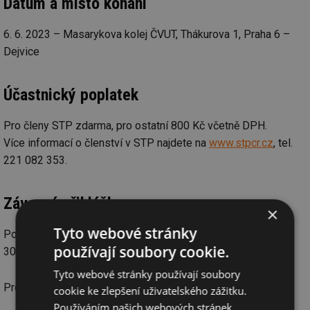
Datum a místo konání
6. 6. 2023 – Masarykova kolej ČVUT, Thákurova 1, Praha 6 –
Dejvice
Účastnický poplatek
Pro členy STP zdarma, pro ostatní 800 Kč včetně DPH.
Více informací o členství v STP najdete na
www.stpcr.cz
, tel.
221 082 353.
Závazná přihláška
×
Tyto webové stránky
Pokud máte zájem o účast, odešlete přihlášku nejpozději do
používají soubory cookie.
30. 5. 2023.
Tyto webové stránky používají soubory
Pro přihlášení můžete využít:
cookie ke zlepšení uživatelského zážitku.
Používáním našich webových stránek