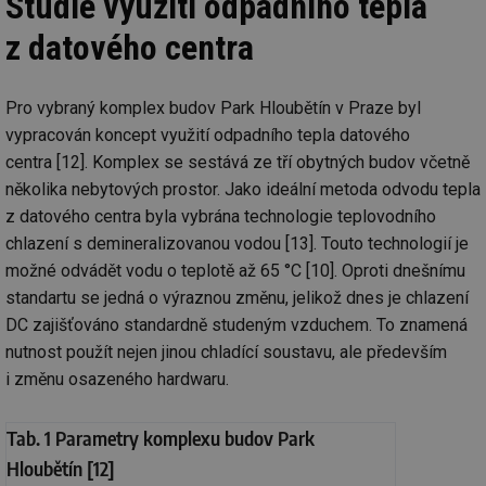
Studie využití odpadního tepla
z datového centra
Pro vybraný komplex budov Park Hloubětín v Praze byl
vypracován koncept využití odpadního tepla datového
centra [12]. Komplex se sestává ze tří obytných budov včetně
několika nebytových prostor. Jako ideální metoda odvodu tepla
z datového centra byla vybrána technologie teplovodního
chlazení s demineralizovanou vodou [13]. Touto technologií je
možné odvádět vodu o teplotě až 65 °C [10]. Oproti dnešnímu
standartu se jedná o výraznou změnu, jelikož dnes je chlazení
DC zajišťováno standardně studeným vzduchem. To znamená
nutnost použít nejen jinou chladící soustavu, ale především
i změnu osazeného hardwaru.
Tab. 1 Parametry komplexu budov Park
Hloubětín [12]