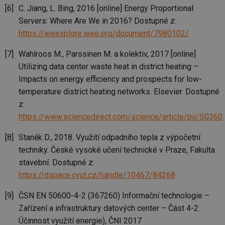
ro
C. Jiang, L. Bing, 2016 [online] Energy Proportional
li
To
Servers: Where Are We in 2016? Dostupné z:
př
https://ieeexplore.ieee.org/document/7980102/
by
po
zp
Wahlroos M., Parssinen M. a kolektiv, 2017 [online]
po
we
Utilizing data center waste heat in district heating –
st
Impacts on energy efficiency and prospects for low-
sid
forum.tzb-
1 rok
To
info.cz
bě
temperature district heating networks. Elsevier. Dostupné
so
z:
al
na
https://www.sciencedirect.com/science/article/pii/S03
so
re
pr
Staněk D., 2018. Využití odpadního tepla z výpočetní
po
sp
techniky. České vysoké učení technické v Praze, Fakulta
rel
stavební. Dostupné z:
_hjIncludedInSessionSample
1 minuta
Te
Hotjar Ltd
https://dspace.cvut.cz/handle/10467/84268
59 sekund
co
energetika.tzb-
na
info.cz
ab
ČSN EN 50600-4-2 (367260) Informační technologie –
Ho
zd
Zařízení a infrastruktury datových center – Část 4-2:
ná
za
Účinnost využití energie), ČNI 2017
vz