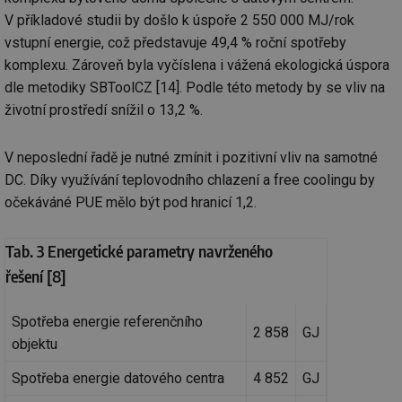
ce
pr
V příkladové studii by došlo k úspoře 2 550 000 MJ/rok
poč
vstupní energie, což představuje 49,4 % roční spotřeby
Ne
žá
komplexu. Zároveň byla vyčíslena i vážená ekologická úspora
id
in
dle metodiky SBToolCZ [14]. Podle této metody by se vliv na
id
vetrani.tzb-
10 let
Te
životní prostředí snížil o 13,2 %.
info.cz
co
po
vy
V neposlední řadě je nutné zmínit i pozitivní vliv na samotné
se
DC. Díky využívání teplovodního chlazení a free coolingu by
_hjIncludedInSessionSample
1 minuta
Te
Hotjar Ltd
59 sekund
co
elektro.tzb-
očekáváné PUE mělo být pod hranicí 1,2.
na
info.cz
ab
Ho
zd
Tab. 3 Energetické parametry navrženého
ná
za
řešení [8]
vz
de
de
Spotřeba energie referenčního
re
2 858
GJ
we
objektu
mv
2 měsíce 4
Te
Airtable
týdny
co
.tzb-info.cz
Spotřeba energie datového centra
4 852
GJ
po
sl