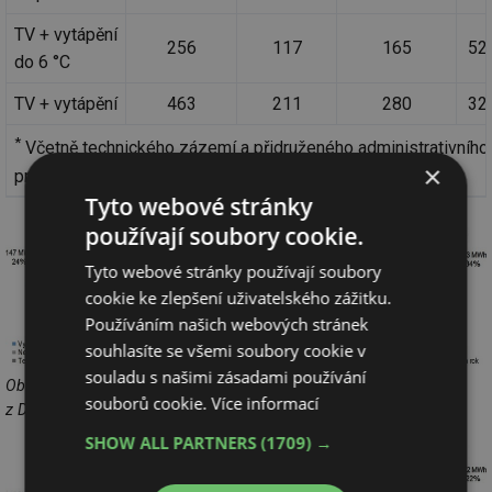
TV + vytápění
256
117
165
52
do 6 °C
TV + vytápění
463
211
280
32
*
Včetně technického zázemí a přidruženého administrativního
×
provozu
Tyto webové stránky
používají soubory cookie.
Tyto webové stránky používají soubory
cookie ke zlepšení uživatelského zážitku.
Používáním našich webových stránek
souhlasíte se všemi soubory cookie v
souladu s našimi zásadami používání
Obr. 5 Využití energie z datového centra v objektu – rozložení tepla
souborů cookie.
Více informací
z DC [8]
SHOW ALL PARTNERS
(1709) →