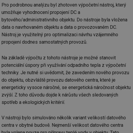
Pro podrobnou analýzu byl zhotoven výpočetní nástroj, který
umožňuje vyhodnocení propojení DC a
bytového/administrativního objektu. Do nástroje byla vložena
data o navrhovaném objektu a data o provozovaném DC.
Nástroj je využitelný pro optimalizaci návrhu vzájemného
propojení dodnes samostatných provozů.
Na základě výpočtu z tohoto nástroje je možné stanovit
potenciální úspory při využívání odpadního tepla z výpočetní
techniky. Je nutné si uvědomit, že zavedením nového provozu
do objektu, obzvláště provozu datového centra, které je
energeticky vysoce náročné, se energetická náročnost objektu
zvýší. Z toho důvodu dojde k nárůstu všech sledovaných
spotřeb a ekologických kritérií.
V nástroji bylo simulováno několik variant velikostí datového
centra v obytné budově. Nejmenší velikost datového centra
byla volena pouze pro přípravu teplé vody v objektu. Tato