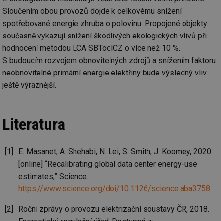
da
kó
Sloučením obou provozů dojde k celkovému snížení
Po
spotřebované energie zhruba o polovinu. Propojené objekty
lz
za
současně vykazují snížení škodlivých ekologických vlivů při
nu
be
hodnocení metodou LCA SBToolCZ o více než 10 %.
sk
fu
S budoucím rozvojem obnovitelných zdrojů a snížením faktoru
sp
ná
neobnovitelné primární energie elektřiny bude výsledný vliv
je
ještě výraznější.
kte
id
př
úč
An
Literatura
id
energetika.tzb-
10 let
Te
info.cz
co
po
vy
E. Masanet, A. Shehabi, N. Lei, S. Smith, J. Koomey, 2020
se
[online] “Recalibrating global data center energy-use
_hjIncludedInSessionSample
1 minuta
Te
Hotjar Ltd
estimates,” Science.
59 sekund
co
kalkulator.tzb-
na
info.cz
https://www.science.org/doi/10.1126/science.aba3758
ab
Ho
zd
Roční zprávy o provozu elektrizační soustavy ČR, 2018.
ná
za