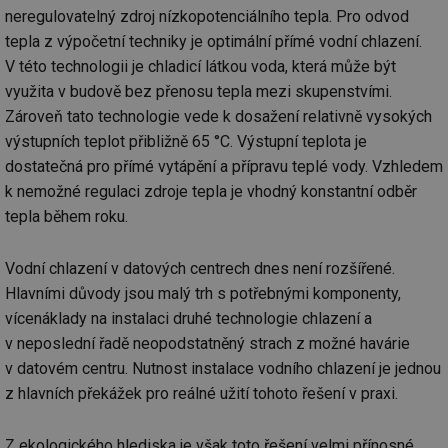
info.cz
co
neregulovatelný zdroj nízkopotenciálního tepla. Pro odvod
po
vy
tepla z výpočetní techniky je optimální přímé vodní chlazení.
se
V této technologii je chladicí látkou voda, která může být
id
oze.tzb-info.cz
10 let
Te
co
využita v budově bez přenosu tepla mezi skupenstvími.
po
Zároveň tato technologie vede k dosažení relativně vysokých
vy
se
výstupních teplot přibližně 65 °C. Výstupní teplota je
_hjIncludedInSessionSample
1 minuta
Te
Hotjar Ltd
dostatečná pro přímé vytápění a přípravu teplé vody. Vzhledem
59 sekund
co
oze.tzb-info.cz
na
k nemožné regulaci zdroje tepla je vhodný konstantní odběr
ab
Ho
tepla během roku.
zd
ná
za
Vodní chlazení v datových centrech dnes není rozšířené.
vz
de
Hlavními důvody jsou malý trh s potřebnými komponenty,
de
re
vícenáklady na instalaci druhé technologie chlazení a
we
v neposlední řadě neopodstatněný strach z možné havárie
_dc_gtm_UA-5901706-1
.tzb-info.cz
58 sekund
Te
v datovém centru. Nutnost instalace vodního chlazení je jednou
co
př
z hlavních překážek pro reálné užití tohoto řešení v praxi.
w
po
Sp
Go
Z ekologického hlediska je však toto řešení velmi přínosné.