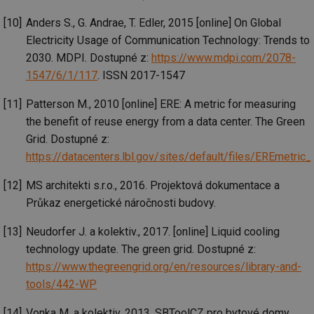
de
de
Anders S., G. Andrae, T. Edler, 2015 [online] On Global
re
we
Electricity Usage of Communication Technology: Trends to
2030. MDPI. Dostupné z:
https://www.mdpi.com/2078-
_hjIncludedInSessionSample
1 minuta
Te
Hotjar Ltd
59 sekund
co
stavba.tzb-
1547/6/1/117
. ISSN 2017-1547
na
info.cz
ab
Ho
Patterson M., 2010 [online] ERE: A metric for measuring
zd
ná
the benefit of reuse energy from a data center. The Green
za
vz
Grid. Dostupné z:
de
https://datacenters.lbl.gov/sites/default/files/EREmetric
de
re
we
MS architekti s.r.o., 2016. Projektová dokumentace a
id
www.tzb-
10 let
Te
Průkaz energetické náročnosti budovy.
info.cz
co
po
vy
Neudorfer J. a kolektiv., 2017. [online] Liquid cooling
se
technology update. The green grid. Dostupné z:
id
m.tzb-info.cz
10 let
Te
https://www.thegreengrid.org/en/resources/library-and-
co
po
tools/442-WP
vy
se
Vonka M. a kolektiv, 2013. SBToolCZ pro bytové domy.