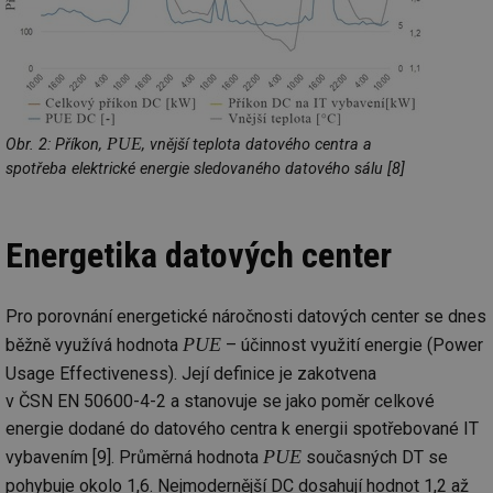
PUE
Obr. 2: Příkon,
, vnější teplota datového centra a
spotřeba elektrické energie sledovaného datového sálu [8]
Energetika datových center
Pro porovnání energetické náročnosti datových center se dnes
PUE
běžně využívá hodnota
– účinnost využití energie (Power
Usage Effectiveness). Její definice je zakotvena
v ČSN EN 50600-4-2 a stanovuje se jako poměr celkové
energie dodané do datového centra k energii spotřebované IT
PUE
vybavením [9]. Průměrná hodnota
současných DT se
pohybuje okolo 1,6. Nejmodernější DC dosahují hodnot 1,2 až