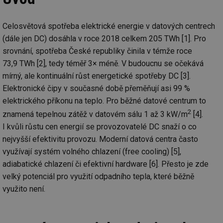
Celosvětová spotřeba elektrické energie v datových centrech
(dále jen DC) dosáhla v roce 2018 celkem 205 TWh [1]. Pro
srovnání, spotřeba České republiky činila v témže roce
73,9 TWh [2], tedy téměř 3× méně. V budoucnu se očekává
mírný, ale kontinuální růst energetické spotřeby DC [3].
Elektronické čipy v současné době přeměňují asi 99 %
elektrického příkonu na teplo. Pro běžné datové centrum to
2
znamená tepelnou zátěž v datovém sálu 1 až 3 kW/m
[4].
I kvůli růstu cen energií se provozovatelé DC snaží o co
nejvyšší efektivitu provozu. Moderní datová centra často
využívají systém volného chlazení (free cooling) [5],
adiabatické chlazení či efektivní hardware [6]. Přesto je zde
velký potenciál pro využití odpadního tepla, které běžně
využito není.