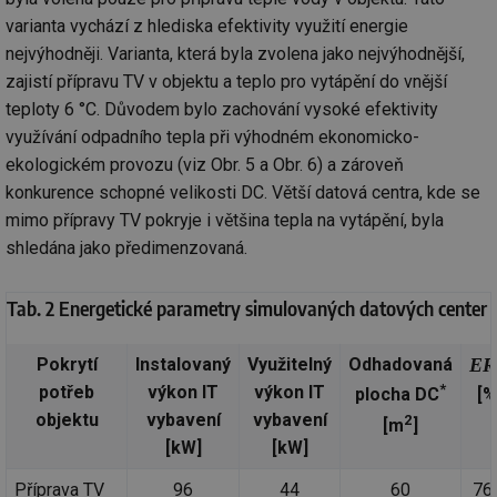
varianta vychází z hlediska efektivity využití energie
nejvýhodněji. Varianta, která byla zvolena jako nejvýhodnější,
zajistí přípravu TV v objektu a teplo pro vytápění do vnější
teploty 6 °C. Důvodem bylo zachování vysoké efektivity
využívání odpadního tepla při výhodném ekonomicko-
ekologickém provozu (viz Obr. 5 a Obr. 6) a zároveň
konkurence schopné velikosti DC. Větší datová centra, kde se
mimo přípravy TV pokryje i většina tepla na vytápění, byla
shledána jako předimenzovaná.
Tab. 2 Energetické parametry simulovaných datových center 
Pokrytí
Instalovaný
Využitelný
Odhadovaná
ER
*
potřeb
výkon IT
výkon IT
[%
plocha DC
objektu
vybavení
vybavení
2
[m
]
[kW]
[kW]
Příprava TV
96
44
60
76