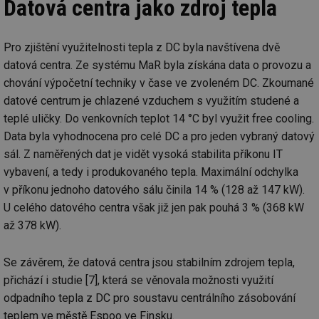
Datová centra jako zdroj tepla
Pro zjištění využitelnosti tepla z DC byla navštívena dvě
datová centra. Ze systému MaR byla získána data o provozu a
chování výpočetní techniky v čase ve zvoleném DC. Zkoumané
datové centrum je chlazené vzduchem s využitím studené a
teplé uličky. Do venkovních teplot 14 °C byl využit free cooling.
Data byla vyhodnocena pro celé DC a pro jeden vybraný datový
sál. Z naměřených dat je vidět vysoká stabilita příkonu IT
vybavení, a tedy i produkovaného tepla. Maximální odchylka
v příkonu jednoho datového sálu činila 14 % (128 až 147 kW).
U celého datového centra však již jen pak pouhá 3 % (368 kW
až 378 kW).
Se závěrem, že datová centra jsou stabilním zdrojem tepla,
přichází i studie [7], která se věnovala možnosti využití
odpadního tepla z DC pro soustavu centrálního zásobování
teplem ve městě Espoo ve Finsku.