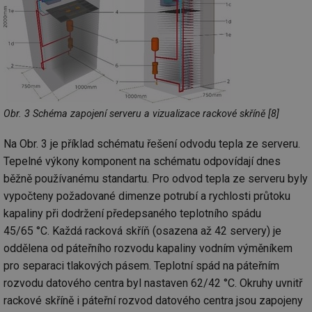
Obr. 3 Schéma zapojení serveru a vizualizace rackové skříně [8]
Na Obr. 3 je příklad schématu řešení odvodu tepla ze serveru.
Tepelné výkony komponent na schématu odpovídají dnes
běžně používanému standartu. Pro odvod tepla ze serveru byly
vypočteny požadované dimenze potrubí a rychlosti průtoku
kapaliny při dodržení předepsaného teplotního spádu
45/65 °C. Každá racková skříň (osazena až 42 servery) je
oddělena od páteřního rozvodu kapaliny vodním výměníkem
pro separaci tlakových pásem. Teplotní spád na páteřním
rozvodu datového centra byl nastaven 62/42 °C. Okruhy uvnitř
rackové skříně i páteřní rozvod datového centra jsou zapojeny