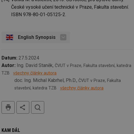
_hjIncludedInSessionSample
1 minuta
Te
Hotjar Ltd
59 sekund
co
www.tzb-
České vysoké učení technické v Praze, Fakulta stavební.
na
info.cz
ab
ISBN 978-80-01-05125-2.
Ho
zd
ná
za
vz
English Synopsis
de
de
re
we
Datum:
27.5.2024
id
mojefirma.tzb-
1 rok
Te
info.cz
co
Autor:
Ing. David Staněk,
ČVUT v Praze, Fakulta stavební, katedra
po
vy
TZB
všechny články autora
se
doc. Ing. Michal Kabrhel, Ph.D.,
ČVUT v Praze, Fakulta
_hjIncludedInSessionSample
2 minuty
Te
Hotjar Ltd
stavební, katedra TZB
všechny články autora
co
forum.tzb-
na
info.cz
ab
Ho
tisk
hledat
zd
ná
za
vz
de
de
KAM DÁL
re