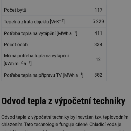
Počet bytů
117
−1
5 229
Tepelná ztráta objektu [W·K
]
−1
411
Potřeba tepla na vytápění [MWh·a
]
Počet osob
334
Měrná potřeba tepla na vytápění
12
−2
−1
[kWh·m
·a
]
−1
382
Potřeba tepla na přípravu TV [MWh·a
]
Odvod tepla z výpočetní techniky
Odvod tepla z výpočetní techniky byl navržen tzv. teplovodním
chlazením. Tato technologie funguje cíleně. Chladicí voda je