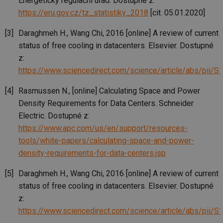
Energetický regulační úřad. Dostupné z:
vz
de
https://eru.gov.cz/tz_statistiky_2018
[cit. 05.01.2020]
de
re
we
Daraghmeh H., Wang Chi, 2016 [online] A review of current
status of free cooling in datacenters. Elsevier. Dostupné
_hjIncludedInSessionSample
1 minuta
Te
Hotjar Ltd
59 sekund
co
voda.tzb-
z:
na
info.cz
ab
https://www.sciencedirect.com/science/article/abs/pii
Ho
zd
ná
Rasmussen N., [online] Calculating Space and Power
za
vz
Density Requirements for Data Centers. Schneider
de
Electric. Dostupné z:
de
re
https://www.apc.com/us/en/support/resources-
we
tools/white-papers/calculating-space-and-power-
__gfp_64b
1 rok
Je
Gemius
so
.tzb-info.cz
density-requirements-for-data-centers.jsp
kt
spr
da
Daraghmeh H., Wang Chi, 2016 [online] A review of current
co
status of free cooling in datacenters. Elsevier. Dostupné
ná
we
z:
__cf_bm
29 minut
Te
Cloudflare Inc.
https://www.sciencedirect.com/science/article/abs/pii
59 sekund
co
.vimeo.com
po