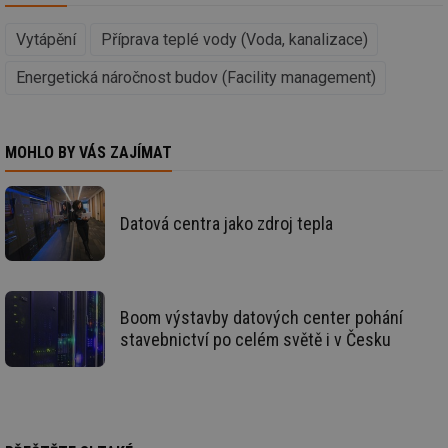
we
_hjIncludedInSessionSample
1 minuta
Te
Hotjar Ltd
Vytápění
Příprava teplé vody (Voda, kanalizace)
59 sekund
co
vytapeni.tzb-
na
info.cz
ab
Energetická náročnost budov (Facility management)
Ho
zd
ná
za
vz
MOHLO BY VÁS ZAJÍMAT
de
de
re
we
Datová centra jako zdroj tepla
CookieScriptConsent
1 rok
Te
CookieScript
co
.tzb-info.cz
sl
Sc
za
př
Boom výstavby datových center pohání
so
so
stavebnictví po celém světě i v Česku
ná
nu
ba
Co
Sc
fu
sp