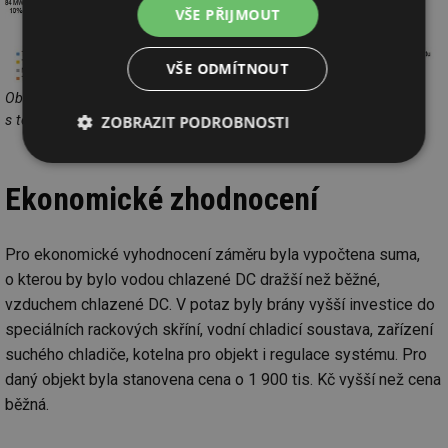
VŠE PŘIJMOUT
VŠE ODMÍTNOUT
Obr. 6 Využití energie z datového centra v objektu – nakládání
s teplem [8]
ZOBRAZIT PODROBNOSTI
Nezbytně
Výkonové
Soubory
nutné
soubory
cílení
Ekonomické zhodnocení
soubory
Pro ekonomické vyhodnocení záměru byla vypočtena suma,
Funkční soubory
Nezařazené
o kterou by bylo vodou chlazené DC dražší než běžné,
soubory
vzduchem chlazené DC. V potaz byly brány vyšší investice do
speciálních rackových skříní, vodní chladicí soustava, zařízení
suchého chladiče, kotelna pro objekt i regulace systému. Pro
daný objekt byla stanovena cena o 1 900 tis. Kč vyšší než cena
běžná.
Nezbytně nutné soubory
Výkonové soubory