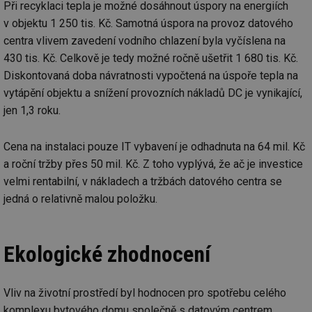
Při recyklaci tepla je možné dosáhnout úspory na energiích
Soubory cílení
Funkční soubory
v objektu 1 250 tis. Kč. Samotná úspora na provoz datového
Nezařazené soubory
centra vlivem zavedení vodního chlazení byla vyčíslena na
Nezbytně nutné soubory cookie umožňují základní
430 tis. Kč. Celkově je tedy možné ročně ušetřit 1 680 tis. Kč.
funkce webových stránek, jako je přihlášení
Diskontovaná doba návratnosti vypočtená na úspoře tepla na
uživatele a správa účtu. Webové stránky nelze bez
nezbytně nutných souborů cookie správně používat.
vytápění objektu a snížení provozních nákladů DC je vynikající,
Provider
/
jen 1,3 roku.
Název
Vyprší
Po
Doména
g_state
.forum.tzb-
Zavřením
Sl
Cena na instalaci pouze IT vybavení je odhadnuta na 64 mil. Kč
info.cz
prohlížeče
př
po
a roční tržby přes 50 mil. Kč. Z toho vyplývá, že ač je investice
g_csrf_token
.forum.tzb-
Zavřením
Sl
velmi rentabilní, v nákladech a tržbách datového centra se
info.cz
prohlížeče
př
jedná o relativně malou položku.
po
id
konference.tzb-
1 rok
Te
info.cz
co
po
Ekologické zhodnocení
vy
se
_hjAbsoluteSessionInProgress
29 minut
So
Hotjar Ltd
59 sekund
na
.tzb-info.cz
Vliv na životní prostředí byl hodnocen pro spotřebu celého
ab
sl
komplexu bytového domu společně s datovým centrem.