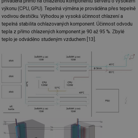
přiváděna přímo na chlazenou komponentu serveru o vysokém
výkonu (CPU, GPU). Tepelná výměna je prováděna přes tepelně
vodivou destičku. Výhodou je vysoká účinnost chlazení a
tepelná stabilita ochlazovaných komponent. Účinnost odvodu
tepla z přímo chlazených komponent je 90 až 95 %. Zbylé
teplo je odváděno studeným vzduchem [13].