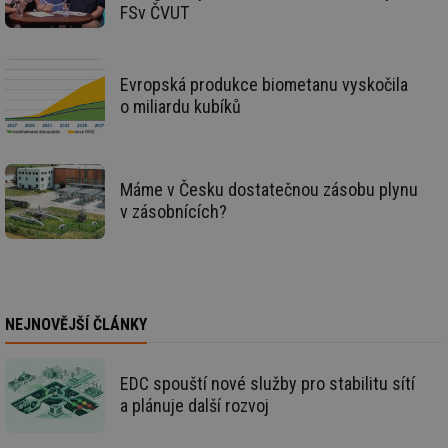
ab
FSv ČVUT
Ho
zd
ná
za
vz
Evropská produkce biometanu vyskočila
de
o miliardu kubíků
de
re
we
_hjIncludedInSessionSample
1 minuta
Te
Hotjar Ltd
59 sekund
co
vytapeni.tzb-
Máme v Česku dostatečnou zásobu plynu
na
info.cz
ab
v zásobnících?
Ho
zd
ná
za
vz
de
de
re
NEJNOVĚJŠÍ ČLÁNKY
we
CookieScriptConsent
1 rok
Te
CookieScript
co
.tzb-info.cz
EDC spouští nové služby pro stabilitu sítí
sl
Sc
a plánuje další rozvoj
za
př
so