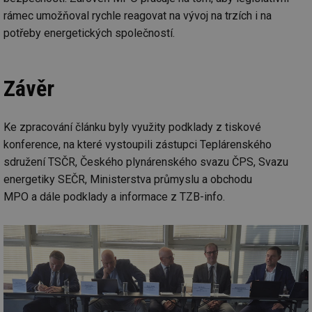
rámec umožňoval rychle reagovat na vývoj na trzích i na
_hjIncludedInSessionSample
1 minuta
Te
Hotjar Ltd
59 sekund
co
kalkulator.tzb-
potřeby energetických společností.
na
info.cz
ab
Ho
zd
ná
Závěr
za
vz
de
de
re
Ke zpracování článku byly využity podklady z tiskové
we
konference, na které vystoupili zástupci Teplárenského
_hjIncludedInSessionSample
1 minuta
Te
Hotjar Ltd
sdružení TSČR, Českého plynárenského svazu ČPS, Svazu
59 sekund
co
voda.tzb-
na
info.cz
energetiky SEČR, Ministerstva průmyslu a obchodu
ab
Ho
MPO a dále podklady a informace z TZB-info.
zd
ná
za
vz
de
de
re
we
__gfp_64b
1 rok
Je
Gemius
so
.tzb-info.cz
kt