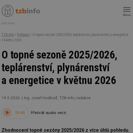
Menu
REKLAMA
TZB-info
/
Vytápění
/ O topné sezoně 2025/2026, teplárenství, plynárenství a energetice
v květnu 2026
O topné sezoně 2025/2026,
teplárenství, plynárenství
a energetice v květnu 2026
19.5.2026
Ing. Josef Hodboď, TZB-info, redakce
13:45
Přehrát audio verzi
Zhodnocení topné sezóny 2025/2026 z více úhlů pohledu.