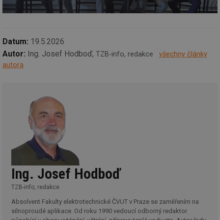
spr
da
co
ná
we
Datum:
19.5.2026
__cf_bm
29 minut
Te
Cloudflare Inc.
Autor:
Ing. Josef Hodboď,
TZB-info, redakce
všechny články
59 sekund
co
.vimeo.com
po
autora
ro
li
To
př
by
po
zp
po
we
st
sid
forum.tzb-
1 rok
To
info.cz
bě
so
al
Ing. Josef Hodboď
na
so
re
TZB-info, redakce
pr
po
Absolvent Fakulty elektrotechnické ČVUT v Praze se zaměřením na
sp
silnoproudé aplikace. Od roku 1990 vedoucí odborný redaktor
rel