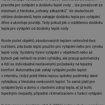
pravidla pro vytápění a dodávku teplé vody…, lze považovat za
minimum z hlediska „ochrany zákazníků“. Ve skutečnosti
většina dodavatelů tepla zahajuje dodávku tepla pro vytápění
dříve a ukončuje později. Tedy pokud jde o oddělenou dodávku
tepla pro vytápění od dodávky teplé vody.
Roste počet objektů zásobovaných teplem celoročně bez
rozlišení, zda bude teplo použito pro vytápění nebo pro výrobu
teplé vody. Systémy řízení vytápění v objektech nebo až
bytech pak nehledí na znění vyhlášky, ale pracují automaticky
a řídí se individuálně nastavenými požadavky na tepelný
komfort. Automatika pak zahájí vytápění podle teplot
v interiéru, i když ještě třeba nejsou splněny podmínky dané
vyhláškou z hlediska venkovních teplot. To samé platí pro
vytápění bytů a domů s vlastními zdroji tepla, ať již kotli,
tepelnými čerpadly, případně i klimatizacemi s funkcí vytápění.