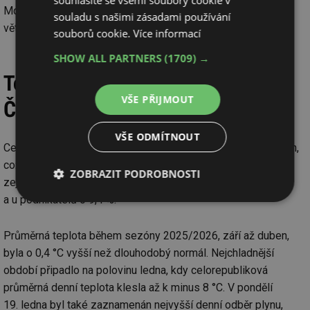
souhlasíte se všemi soubory cookie v
Moravskoslezského a Ústeckého kraje, byly imisní limity na
souladu s našimi zásadami používání
většině stanic plněny.
souborů cookie.
Více informací
SHOW ALL PARTNERS
(1709) →
Topná sezóna 2025/2026 podle
VŠE PŘIJMOUT
ČPS – spotřeba a přípojky plynu
VŠE ODMÍTNOUT
Celková spotřeba zemního plynu v roce 2025 činila 78,9 TWh,
což je meziroční nárůst o 6,9 %. Spotřeba meziročně stoupla
ZOBRAZIT PODROBNOSTI
zejména u menších odběratelů – u domácností o 10 %
a u podnikatelů o 9,4 %.
Nezbytně
Výkonové
Soubory
nutné
soubory
cílení
soubory
Průměrná teplota během sezóny 2025/2026, září až duben,
byla o 0,4 °C vyšší než dlouhodobý normál. Nejchladnější
období připadlo na polovinu ledna, kdy celorepubliková
Funkční soubory
Nezařazené
průměrná denní teplota klesla až k minus 8 °C. V pondělí
soubory
19. ledna byl také zaznamenán nejvyšší denní odběr plynu,