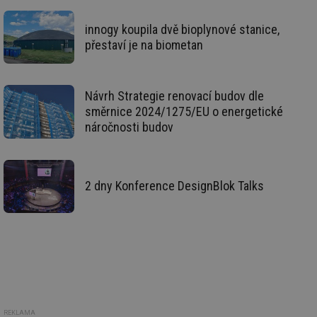
so
ná
nu
innogy koupila dvě bioplynové stanice,
ba
přestaví je na biometan
Co
Sc
fu
sp
Návrh Strategie renovací budov dle
id
elektro.tzb-
10 let
Te
info.cz
co
směrnice 2024/1275/EU o energetické
po
náročnosti budov
vy
se
sid
kalkulator.tzb-
Zavřením
To
info.cz
prohlížeče
bě
so
2 dny Konference DesignBlok Talks
al
na
so
re
pr
po
sp
rel
REKLAMA