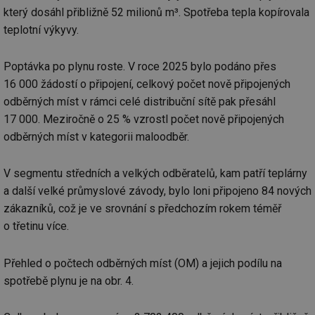
který dosáhl přibližně 52 milionů m³. Spotřeba tepla kopírovala
teplotní výkyvy.
Poptávka po plynu roste. V roce 2025 bylo podáno přes
Nezbytně nutné soubory
Výkonové soubory
16 000 žádostí o připojení, celkový počet nově připojených
Soubory cílení
Funkční soubory
odběrných míst v rámci celé distribuční sítě pak přesáhl
17 000. Meziročně o 25 % vzrostl počet nově připojených
Nezařazené soubory
odběrných míst v kategorii maloodběr.
Nezbytně nutné soubory cookie umožňují základní
funkce webových stránek, jako je přihlášení
uživatele a správa účtu. Webové stránky nelze bez
V segmentu středních a velkých odběratelů, kam patří teplárny
nezbytně nutných souborů cookie správně používat.
a další velké průmyslové závody, bylo loni připojeno 84 nových
Provider
/
Název
Vyprší
Po
zákazníků, což je ve srovnání s předchozím rokem téměř
Doména
o třetinu více.
g_state
.forum.tzb-
Zavřením
Sl
info.cz
prohlížeče
př
po
Přehled o počtech odběrných míst (OM) a jejich podílu na
g_csrf_token
.forum.tzb-
Zavřením
Sl
spotřebě plynu je na obr. 4.
info.cz
prohlížeče
př
po
id
konference.tzb-
1 rok
Te