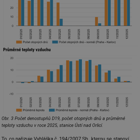
Obr. 3 Počet denostupňů D19, počet otopných dnů a průměrné
teploty vzduchu v roce 2025, stanice Ústí nad Orlicí.
To, co nařizuje Vyhláška č. 194/2007 Sb., kterou se stanoví