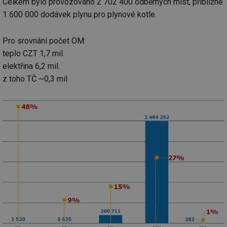
Celkem bylo provozováno 2 702 400 odběrných míst, přibližně
info.cz
co
po
1 600 000 dodávek plynu pro plynové kotle.
vy
se
Pro srovnání počet OM:
_hjAbsoluteSessionInProgress
29 minut
So
Hotjar Ltd
59 sekund
na
.tzb-info.cz
teplo CZT 1,7 mil.
ab
sl
elektřina 6,2 mil.
ce
pr
z toho TČ ~0,3 mil.
poč
Ne
žá
id
in
id
vetrani.tzb-
10 let
Te
info.cz
co
po
vy
se
_hjIncludedInSessionSample
1 minuta
Te
Hotjar Ltd
59 sekund
co
elektro.tzb-
na
info.cz
ab
Ho
zd
ná
za
vz