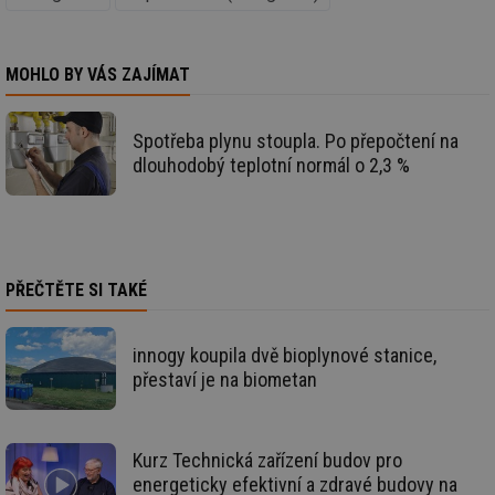
vy
se
id
m.tzb-info.cz
10 let
Te
co
MOHLO BY VÁS ZAJÍMAT
po
vy
se
Spotřeba plynu stoupla. Po přepočtení na
_hjIncludedInSessionSample
1 minuta
Te
Hotjar Ltd
59 sekund
co
www.tzb-
dlouhodobý teplotní normál o 2,3 %
na
info.cz
ab
Ho
zd
ná
za
vz
de
PŘEČTĚTE SI TAKÉ
de
re
we
innogy koupila dvě bioplynové stanice,
id
mojefirma.tzb-
1 rok
Te
přestaví je na biometan
info.cz
co
po
vy
se
Kurz Technická zařízení budov pro
_hjIncludedInSessionSample
2 minuty
Te
Hotjar Ltd
co
forum.tzb-
energeticky efektivní a zdravé budovy na
na
info.cz