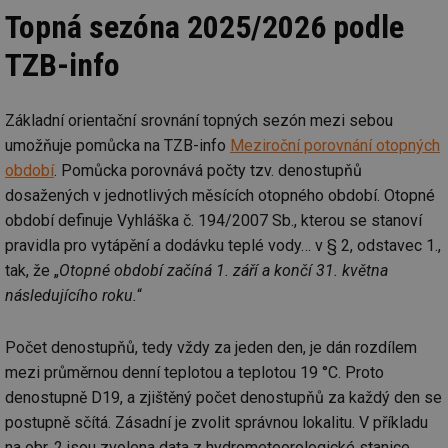
Topná sezóna 2025/2026 podle
TZB-info
Základní orientační srovnání topných sezón mezi sebou
umožňuje pomůcka na TZB-info
Meziroční porovnání otopných
období
. Pomůcka porovnává počty tzv. denostupňů
dosažených v jednotlivých měsících otopného období. Otopné
období definuje Vyhláška č. 194/2007 Sb., kterou se stanoví
pravidla pro vytápění a dodávku teplé vody… v § 2, odstavec 1.,
tak, že „
Otopné období začíná 1. září a končí 31. května
následujícího roku.
“
Počet denostupňů, tedy vždy za jeden den, je dán rozdílem
mezi průměrnou denní teplotou a teplotou 19 °C. Proto
denostupně D19, a zjištěný počet denostupňů za každý den se
postupně sčítá. Zásadní je zvolit správnou lokalitu. V příkladu
na obr. 2 jsou zvolena data z hydrometeorologické stanice