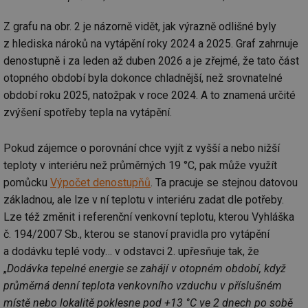
Z grafu na obr. 2 je názorně vidět, jak výrazně odlišné byly
z hlediska nároků na vytápění roky 2024 a 2025. Graf zahrnuje
denostupně i za leden až duben 2026 a je zřejmé, že tato část
otopného období byla dokonce chladnější, než srovnatelné
období roku 2025, natožpak v roce 2024. A to znamená určité
zvýšení spotřeby tepla na vytápění.
Pokud zájemce o porovnání chce vyjít z vyšší a nebo nižší
teploty v interiéru než průměrných 19 °C, pak může využít
pomůcku
Výpočet denostupňů
. Ta pracuje se stejnou datovou
základnou, ale lze v ní teplotu v interiéru zadat dle potřeby.
Lze též změnit i referenční venkovní teplotu, kterou Vyhláška
č. 194/2007 Sb., kterou se stanoví pravidla pro vytápění
a dodávku teplé vody… v odstavci 2. upřesňuje tak, že
„
Dodávka tepelné energie se zahájí v otopném období, když
průměrná denní teplota venkovního vzduchu v příslušném
místě nebo lokalitě poklesne pod +13 °C ve 2 dnech po sobě