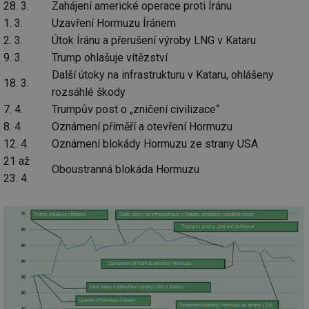
we
28. 3.
Zahájení americké operace proti Íránu
1. 3.
Uzavření Hormuzu Íránem
id
voda.tzb-
10 let
Te
info.cz
co
2. 3.
Útok Íránu a přerušení výroby LNG v Kataru
po
vy
9. 3.
Trump ohlašuje vítězství
se
Další útoky na infrastrukturu v Kataru, ohlášeny
id
kalkulator.tzb-
1 rok
Te
18. 3.
info.cz
co
rozsáhlé škody
po
7. 4.
Trumpův post o „zničení civilizace“
vy
se
8. 4.
Oznámení příměří a otevření Hormuzu
id
oze.tzb-info.cz
10 let
Te
12. 4.
Oznámení blokády Hormuzu ze strany USA
co
po
21 až
Oboustranná blokáda Hormuzu
vy
23. 4.
se
_hjIncludedInSessionSample
1 minuta
Te
Hotjar Ltd
59 sekund
co
oze.tzb-info.cz
na
ab
Ho
zd
ná
za
vz
de
de
re