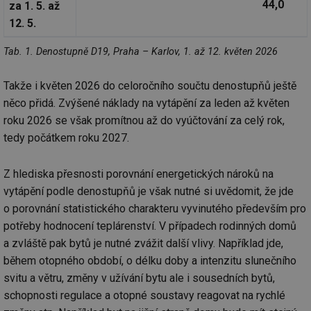
44,0
za 1. 5. až
12. 5.
Tab. 1. Denostupně D19, Praha – Karlov, 1. až 12. květen 2026
Takže i květen 2026 do celoročního součtu denostupňů ještě
něco přidá. Zvýšené náklady na vytápění za leden až květen
roku 2026 se však promítnou až do vyúčtování za celý rok,
tedy počátkem roku 2027.
Z hlediska přesnosti porovnání energetických nároků na
vytápění podle denostupňů je však nutné si uvědomit, že jde
o porovnání statistického charakteru vyvinutého především pro
potřeby hodnocení teplárenství. V případech rodinných domů
a zvláště pak bytů je nutné zvážit další vlivy. Například jde,
během otopného období, o délku doby a intenzitu slunečního
svitu a větru, změny v užívání bytu ale i sousedních bytů,
schopnosti regulace a otopné soustavy reagovat na rychlé