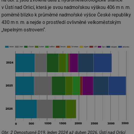
v Ústí nad Orlicí, která je svou nadmořskou výškou 406 m n. m.
poměrně blízko k průměrné nadmořské výšce České republiky
430 m n. m. a nejde o prostředí ovlivněné velkoměstským
„tepelným ostrovem“.
Obr. 2 Denostupně D19, leden 2024 až duben 2026, Ústí nad Orlicí