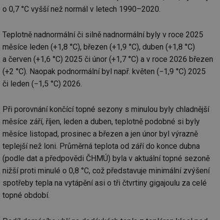
o 0,7 °C vyšší než normál v letech 1990–2020.
Teplotně nadnormální či silně nadnormální byly v roce 2025
měsíce leden (+1,8 °C), březen (+1,9 °C), duben (+1,8 °C)
a červen (+1,6 °C) 2025 či únor (+1,7 °C) a v roce 2026 březen
(+2 °C). Naopak podnormální byl např. květen (−1,9 °C) 2025
či leden (−1,5 °C) 2026.
Při porovnání končící topné sezony s minulou byly chladnější
měsíce září, říjen, leden a duben, teplotně podobné si byly
měsíce listopad, prosinec a březen a jen únor byl výrazně
teplejší než loni. Průměrná teplota od září do konce dubna
(podle dat a předpovědi ČHMÚ) byla v aktuální topné sezoně
nižší proti minulé o 0,8 °C, což představuje minimální zvýšení
spotřeby tepla na vytápění asi o tři čtvrtiny gigajoulu za celé
topné období.