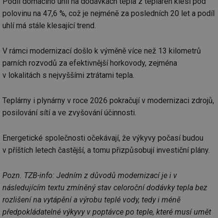
Podíl domácího uhlí na dodávkách tepla z tepláren klesl pod
polovinu na 47,6 %, což je nejméně za posledních 20 let a podíl
uhlí má stále klesající trend.
V rámci modernizací došlo k výměně více než 13 kilometrů
parních rozvodů za efektivnější horkovody, zejména
v lokalitách s nejvyššími ztrátami tepla.
Teplárny i plynárny v roce 2026 pokračují v modernizaci zdrojů,
posilování sítí a ve zvyšování účinnosti.
Energetické společnosti očekávají, že výkyvy počasí budou
v příštích letech častější, a tomu přizpůsobují investiční plány.
Pozn. TZB-info: Jedním z důvodů modernizací je i v
následujícím textu zmíněný stav celoroční dodávky tepla bez
rozlišení na vytápění a výrobu teplé vody, tedy i méně
předpokládatelné výkyvy v poptávce po teple, které musí umět