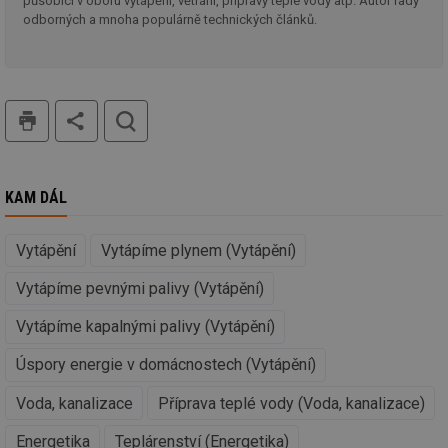
působící v oboru vytápění, větrání, přípravy teplé vody atp. Autor řady
_hjIncludedInSessionSample
1 minuta
Te
Hotjar Ltd
odborných a mnoha populárně technických článků.
59 sekund
co
energetika.tzb-
na
info.cz
ab
Ho
zd
ná
tisk
hledat
za
vz
de
de
re
we
KAM DÁL
_hjIncludedInSessionSample
1 minuta
Te
Hotjar Ltd
59 sekund
co
stavba.tzb-
na
info.cz
Vytápění
Vytápíme plynem (Vytápění)
ab
Ho
zd
Vytápíme pevnými palivy (Vytápění)
ná
za
vz
Vytápíme kapalnými palivy (Vytápění)
de
de
Úspory energie v domácnostech (Vytápění)
re
we
Voda, kanalizace
Příprava teplé vody (Voda, kanalizace)
id
www.tzb-
10 let
Te
info.cz
co
po
Energetika
Teplárenství (Energetika)