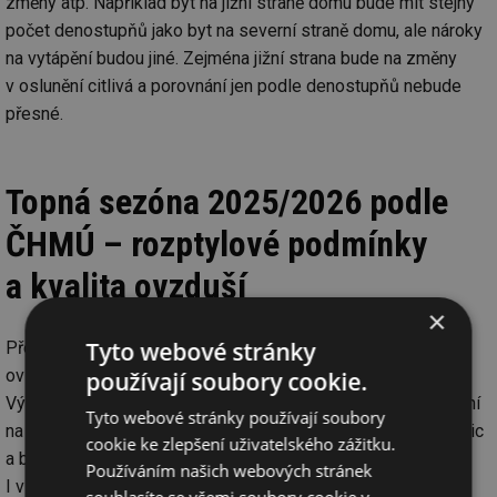
změny atp. Například byt na jižní straně domu bude mít stejný
počet denostupňů jako byt na severní straně domu, ale nároky
na vytápění budou jiné. Zejména jižní strana bude na změny
v oslunění citlivá a porovnání jen podle denostupňů nebude
přesné.
Topná sezóna 2025/2026 podle
ČHMÚ – rozptylové podmínky
a kvalita ovzduší
×
Tyto webové stránky
Přelom roku 2025/2026 byl podle ČHMÚ z pohledu kvality
ovzduší vůbec nejpříznivějším obdobím za nejméně 22 let.
používají soubory cookie.
Výrazně k tomu přispěl menší podíl emisí z lokálního vytápění
Tyto webové stránky používají soubory
na tuhá paliva, které patří k hlavním zdrojům prachových částic
cookie ke zlepšení uživatelského zážitku.
a benzo[a]pyrenu, a také příznivější rozptylové podmínky.
Používáním našich webových stránek
I v tradičně nejzatíženějších regionech, včetně