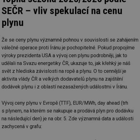
se
SEČR – vliv spekulací na cenu
_hjFirstSeen
29 minut
So
Hotjar Ltd
59 sekund
na
.tzb-info.cz
ab
plynu
sl
ce
pr
poč
Že se ceny plynu významně pohnou v souvislosti se zahájením
Ne
žá
válečné operace proti Íránu je pochopitelné. Pokud propojíme
id
in
výroky prezidenta USA a vývoj cen plynu podrobněji, jak to
id
forum.tzb-
1 rok
Te
udělali na Svazu energetiky ČR, ukazuje to, jak křehký je náš
info.cz
co
svět z hlediska závislosti na ropě a plynu. O to cennější je
po
vy
aktivita vlády ČR a velkých dodavatelů plynu na zajištění
se
dodávek plynu i z oblastí nezasažených událostmi v Íránu.
_hjIncludedInSessionSample
1 minuta
Te
Hotjar Ltd
59 sekund
co
vetrani.tzb-
na
info.cz
ab
Vývoj ceny plynu v Evropě (TTF), EUR/MWh, day ahead (trh
Ho
s plynem, na kterém se nakupuje a prodává plyn pro dodávku
zd
ná
na následující den) je na obr. 5. Zde významná data a události
za
vz
zachycená v grafu:
de
de
re