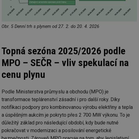
we
_dc_gtm_UA-5901706-1
.tzb-info.cz
58 sekund
Te
co
př
w
Obr. 5 Denní trh s plynem od 27. 2. do 20. 4. 2026
po
Sp
Go
da
kó
Topná sezóna 2025/2026 podle
Po
lz
za
MPO – SEČR – vliv spekulací na
nu
be
cenu plynu
sk
fu
sp
ná
je
Podle Ministerstva průmyslu a obchodu (MPO) je
kte
id
transformace teplárenství zásadní i pro další roky. Díky
př
notifikaci podpory pro kombinovanou výrobu elektřiny a tepla
úč
An
a úspěšným aukcím je pokryto přes 2 700 MW výkonu. To je
id
energetika.tzb-
10 let
Te
důležitý základ pro následující období, kdy bude nutné
info.cz
co
po
pokračovat v modernizaci a posilování energetické
vy
se
bezpečnosti. Zároveň MPO pracuje na tom, aby legislativní