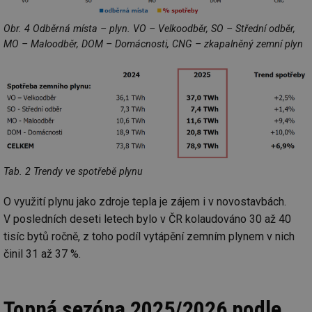
de
de
re
Obr. 4 Odběrná místa – plyn. VO – Velkoodběr, SO – Střední odběr,
we
MO – Maloodběr, DOM – Domácnosti, CNG – zkapalněný zemní plyn
mv
2 měsíce 4
Te
Airtable
týdny
co
.tzb-info.cz
po
sl
už
int
vý
vl
po
Air
us
už
Tab. 2 Trendy ve spotřebě plynu
pr
int
tě
O využití plynu jako zdroje tepla je zájem i v novostavbách.
id
vytapeni.tzb-
10 let
Te
V posledních deseti letech bylo v ČR kolaudováno 30 až 40
info.cz
co
po
tisíc bytů ročně, z toho podíl vytápění zemním plynem v nich
vy
činil 31 až 37 %.
se
id
stavba.tzb-
10 let
Te
info.cz
co
po
Topná sezóna 2025/2026 podle
vy