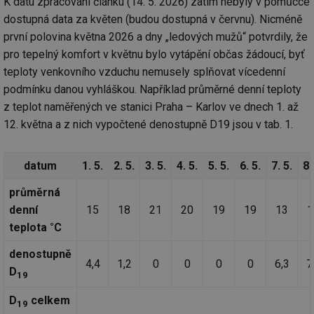
K datu zpracování článku (14. 5. 2026) zatím nebyly v pomůcce
dostupná data za květen (budou dostupná v červnu). Nicméně
první polovina května 2026 a dny „ledových mužů“ potvrdily, že
pro tepelný komfort v květnu bylo vytápění občas žádoucí, byť
teploty venkovního vzduchu nemusely splňovat vícedenní
podmínku danou vyhláškou. Například průměrné denní teploty
z teplot naměřených ve stanici Praha – Karlov ve dnech 1. až
12. května a z nich vypočtené denostupně D19 jsou v tab. 1.
datum
1. 5.
2. 5.
3. 5.
4. 5.
5. 5.
6. 5.
7. 5.
8.
průměrná
denní
15
18
21
20
19
19
13
1
teplota °C
denostupně
4,4
1,2
0
0
0
0
6,3
7
D
19
D
celkem
19