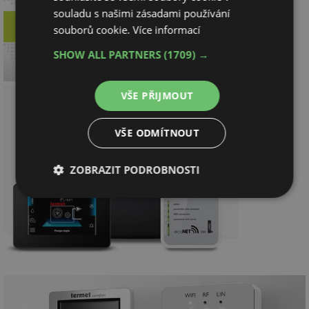
souladu s našimi zásadami používání
souborů cookie.
Více informací
SHOW ALL PARTNERS
(1709) →
VŠE PŘIJMOUT
VŠE ODMÍTNOUT
ZOBRAZIT PODROBNOSTI
Nezbytně
Výkonové
Soubory
nutné
soubory
cílení
soubory
Funkční soubory
Nezařazené
soubory