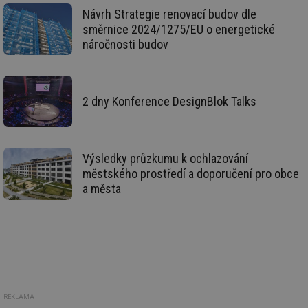
Návrh Strategie renovací budov dle
_hjFirstSeen
29 minut
So
Hotjar Ltd
59 sekund
na
směrnice 2024/1275/EU o energetické
.tzb-info.cz
ab
náročnosti budov
sl
ce
pr
poč
Ne
žá
2 dny Konference DesignBlok Talks
id
in
id
forum.tzb-
1 rok
Te
info.cz
co
po
Výsledky průzkumu k ochlazování
vy
se
městského prostředí a doporučení pro obce
a města
_hjIncludedInSessionSample
1 minuta
Te
Hotjar Ltd
59 sekund
co
vetrani.tzb-
na
info.cz
ab
Ho
zd
ná
za
vz
de
de
re
REKLAMA
we