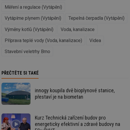
info.cz
co
po
Měření a regulace (Vytápění)
vy
se
Vytápíme plynem (Vytápění)
Tepelná čerpadla (Vytápění)
_hjAbsoluteSessionInProgress
29 minut
So
Hotjar Ltd
59 sekund
na
.tzb-info.cz
Výměny kotlů (Vytápění)
Voda, kanalizace
ab
sl
ce
Příprava teplé vody (Voda, kanalizace)
Videa
pr
poč
Ne
Stavební veletrhy Brno
žá
id
in
id
vetrani.tzb-
10 let
Te
PŘEČTĚTE SI TAKÉ
info.cz
co
po
vy
se
innogy koupila dvě bioplynové stanice,
_hjIncludedInSessionSample
1 minuta
Te
Hotjar Ltd
přestaví je na biometan
59 sekund
co
elektro.tzb-
na
info.cz
ab
Ho
zd
Kurz Technická zařízení budov pro
ná
energeticky efektivní a zdravé budovy na
za
vz