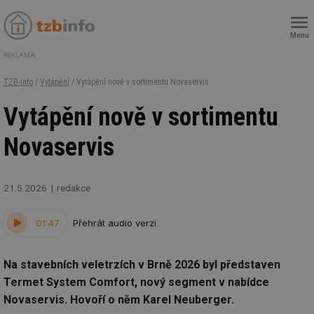
Menu
REKLAMA
TZB-info
/
Vytápění
/ Vytápění nově v sortimentu Novaservis
Vytápění nově v sortimentu
Novaservis
21.5.2026
redakce
01:47
Přehrát audio verzi
Na stavebních veletrzích v Brně 2026 byl představen
Termet System Comfort, nový segment v nabídce
Novaservis. Hovoří o něm Karel Neuberger.