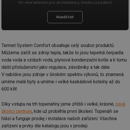
On-line televize pro architekturu, stavbu a bydlení
Navštívit
Termet System Comfort obsahuje celý soubor produktů.
Můžeme začít se zdroji tepla, takže to jsou tepelná čerpadla
voda voda a vzduch voda, plynové kondenzační kotle a k tomu
další příslušenství jako regulace, zásobníky a tak dále.
V nabídce jsou zdroje v širokém spektru výkonů, to znamená
umíme malé byty a umíme i velké kaskádové kotelny až do
600 kW.
Díky vstupu na trh topenařiny jsme zřídili i velké, krásné,
nové
školicí centrum
, kde už proběhla první školení. Topenáři se
hlásí a funguje prodej i instalace našich zařízení. Všechna
zařízení a prvky dle katalogu jsou v prodeji.