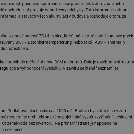
ík s možností posouvat spotřebu v čase prostředek k dorovnání nebo
adě obchodník připravuje odhad ceny odchylky. Tato informace vstupuje
í informaci o stavech všech akumulací v budově a rozhoduje o tom, za
obíhalo v nové budově ZŠ Líbeznice, která má jako základní koncový prvek
nazývaný BKT – Betonkerntemperierung, nebo také TABS – Thermally
vzduchotechniku.
 kde probíhalo měření přínosu DSM algoritmů. Dále je rozebrána struktur
M regulace a vyhodnocení výsledků. V závěru se čtenář seznámí se
2
nou. Podlahová plocha činí cca 1000 m
. Budova byla otevřena v září
romě moderního architektonického pojetí také systém vytápění a chlazení
(TČ) země-voda bez invertoru. Na primární straně je napojeno na
ních režimech: