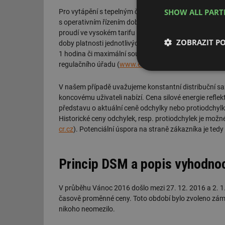
SHOW ALL PAR
Pro vytápění s tepelným čerpadlem je speciální sazba
s operativním řízením doby platnosti nízkého tarifu p
proudí ve vysokém tarifu (VT) nebo nízkém tarifu (NT)
ZOBRAZIT P
doby platnosti jednotlivých tarifů, ale musí zaručit sp
1 hodina či maximální souvislá doba trvání VT 1 hodina
regulačního úřadu (
www.eru.cz
).
Nezbytně nutn
soubory
V našem případě uvažujeme konstantní distribuční sa
koncovému uživateli nabízí. Cena silové energie reflek
představu o aktuální ceně odchylky nebo protiodchylky 
Historické ceny odchylek, resp. protiodchylek je možné
cr.cz
). Potenciální úspora na straně zákazníka je tedy
Nezbytně nutn
Princip DSM a popis vyhodno
Nezbytně nutné soubo
stránky nelze bez ne
V průběhu Vánoc 2016 došlo mezi 27. 12. 2016 a 2. 1.
Název
časově proměnné ceny. Toto období bylo zvoleno zám
nikoho neomezilo.
g_state