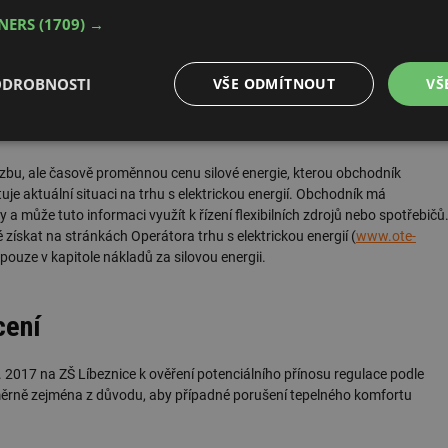
TNERS
(1709) →
 ceny za elektrickou energii s označením D56d. Je to dvoutarifová sazba
o dobu 22 hodin. Dvoutarifová sazba znamená, že elektrická energie
. Operativní řízení znamená, že distributor energie může operativně měnit
ODROBNOSTI
VŠE ODMÍTNOUT
VŠ
lnění jistých omezení, jako jsou např. minimální souvislá doba trvání NT
. Více detailů ke struktuře tarifů lze nalézt na stránkách Energetického
é
Výkonové
Soubory cílení
Funkční soubory
soubory
zbu, ale časově proměnnou cenu silové energie, kterou obchodník
tuje aktuální situaci na trhu s elektrickou energií. Obchodník má
a může tuto informaci využít k řízení flexibilních zdrojů nebo spotřebičů
 získat na stránkách Operátora trhu s elektrickou energií (
www.ote-
 pouze v kapitole nákladů za silovou energii.
é soubory
Výkonové soubory
Soubory cílení
Funkční soubory
Neza
cení
ry cookie umožňují základní funkce webových stránek, jako je přihlášení uživatele a
zbytně nutných souborů cookie správně používat.
 2017 na ZŠ Líbeznice k ověření potenciálního přínosu regulace podle
Provider
/
Vyprší
Popis
ěrně zejména z důvodu, aby případné porušení tepelného komfortu
Doména
.forum.tzb-
Zavřením
Slouží k přihlášení pomocí Google
info.cz
prohlížeče