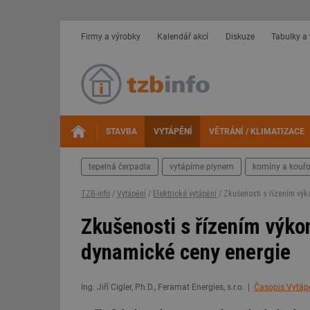
Firmy a výrobky
Kalendář akcí
Diskuze
Tabulky a
STAVBA
VYTÁPĚNÍ
VĚTRÁNÍ / KLIMATIZACE
tepelná čerpadla
vytápíme plynem
komíny a kouř
TZB-info
/
Vytápění
/
Elektrické vytápění
/ Zkušenosti s řízením vý
Zkušenosti s řízením výko
dynamické ceny energie
Ing. Jiří Cigler, Ph.D., Feramat Energies, s.r.o.
Časopis Vytápěn