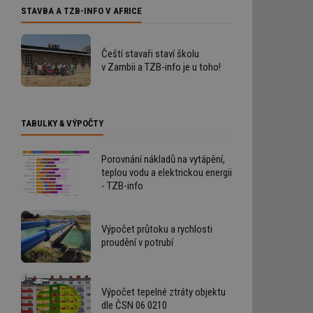
STAVBA A TZB-INFO V AFRICE
Čeští stavaři staví školu
v Zambii a TZB-info je u toho!
TABULKY & VÝPOČTY
Porovnání nákladů na vytápění,
teplou vodu a elektrickou energii
- TZB-info
Výpočet průtoku a rychlosti
proudění v potrubí
Výpočet tepelné ztráty objektu
dle ČSN 06 0210