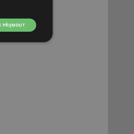
E PŘIJMOUT
Nezařazené
soubory
.
řazené soubory
 správa účtu. Webové