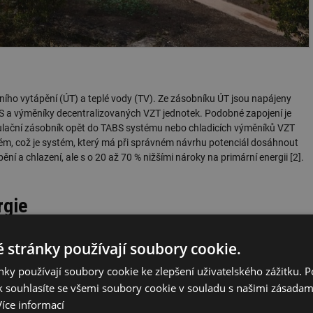
ního vytápění (ÚT) a teplé vody (TV). Ze zásobníku ÚT jsou napájeny
BS a výměníky decentralizovaných VZT jednotek. Podobné zapojení je
mulační zásobník opět do TABS systému nebo chladicích výměníků VZT
tém, což je systém, který má při správném návrhu potenciál dosáhnout
ní a chlazení, ale s o 20 až 70 % nižšími nároky na primární energii [2].
rgie
tává z několika složek, které můžeme jednoduše rozdělit na fixní položky a
 stránky používají soubory cookie.
ba za rezervovaný příkon podle jmenovité proudové hodnoty instalovanéh
stvím odebírané energie můžeme opět rozdělit na část fixní (tj.
ky používají soubory cookie ke zlepšení uživatelského zážitku. 
aň za elektřinu, poplatek za odběrné a předávací místo (OPM), dopravu
 souhlasíte se všemi soubory cookie v souladu s našimi zásadam
rá představuje platbu za samotnou elektrickou energii.
Více informací