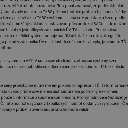
žádné identifikovatelné informace.
jí o zajištění tohoto požadavku. To v praxi znamená, že podle aktuální
forum.tzb-
1 rok
Tento soubor cookie se používá k vytváře
u výstupní vody do okruhu TABS při konstantním průtoku teplonosné látky.
info.cz
ou řízeny nezávisle na TABS systému – jedná se v podstatě o řízení podle
onSample
1 minuta
Tento soubor cookie je nastaven tak, aby
Hotjar Ltd
cí, která umožňuje základní nastavování přes protokol BACnet. Je možné
59 sekund
o tom, zda je tento návštěvník zahrnut d
vetrani.tzb-
é teploty v jednotlivých zásobnících ÚV, TV, a chladu. Přímé spínání
definovaného denním limitem relace va
info.cz
výsledku řídicí systém funguje například tak, že prediktivní regulátor
voda.tzb-
10 let
Tento soubor cookie se používá k vytváře
 a pokud v zásobníku ÚV není dostatečné množství tepla, je sepnuto TČ.
info.cz
oritmů.
kalkulator.tzb-
1 rok
Tento soubor cookie se používá k vytváře
info.cz
tepla systémem VZT. V současné chvíli bohužel nejsou systémy řízení
oze.tzb-info.cz
10 let
Tento soubor cookie se používá k vytváře
dochází k zcela nahodilému odběru energie ze zásobníku ÚT bez ohledu
onSample
1 minuta
Tento soubor cookie je nastaven tak, aby
Hotjar Ltd
59 sekund
o tom, zda je tento návštěvník zahrnut d
oze.tzb-info.cz
definovaného denním limitem relace va
ké ceny je nezbytně nutné měření příkonu kompresoru TČ. Tato informac
6-1
.tzb-info.cz
58 sekund
Tento soubor cookie je přidružen k web
 instalováno průběhové měření distributora ani podružný elektroměr.
Správce značek Google k načtení dalších 
stránku. Pokud je použit, lze jej považov
pouze z informace o spuštění kompresoru. Pro vyhodnocení (viz níže) je
nutný, protože bez něj jiné skripty nemu
TČ. Tato hodnota vychází z tabulkových hodnot dodaných výrobcem TČ a
Konec názvu je jedinečné číslo, které je t
přidruženého účtu Google Analytics.
hovány v průběhu ověřování, je tato hodnota validní.
energetika.tzb-
10 let
Tento soubor cookie se používá k vytváře
info.cz