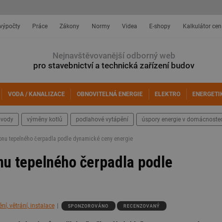
 výpočty
Práce
Zákony
Normy
Videa
E-shopy
Kalkulátor cen
Nejnavštěvovanější odborný web
pro stavebnictví a technická zařízení budov
VODA / KANALIZACE
OBNOVITELNÁ ENERGIE
ELEKTRO
ENERGETI
ovody
výměny kotlů
podlahové vytápění
úspory energie v domácnoste
konu tepelného čerpadla podle dynamické ceny energie
nu tepelného čerpadla podle
í, větrání, instalace
SPONZOROVÁNO
RECENZOVANÝ