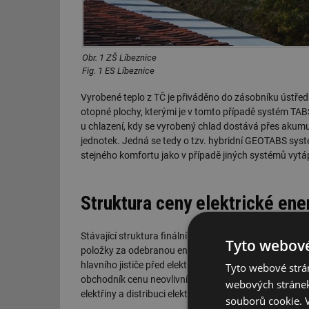
Obr. 1 ZŠ Líbeznice
Fig. 1 ES Líbeznice
Vyrobené teplo z TČ je přiváděno do zásobníku ústřed
otopné plochy, kterými je v tomto případě systém TA
u chlazení, kdy se vyrobený chlad dostává přes aku
jednotek. Jedná se tedy o tzv. hybridní GEOTABS sys
stejného komfortu jako v případě jiných systémů vytápě
Struktura ceny elektrické ene
Stávající struktura finální ceny elektrické energie ses
Tyto webové
položky za odebranou energii. Fixní položkou je plat
hlavního jističe před elektroměrem. Položky dané množ
Tyto webové strán
obchodník cenu neovlivní), která mimo jiné pokrývá d
webových stránek
elektřiny a distribuci elektřiny, a na část silovou, kte
souborů cookie.