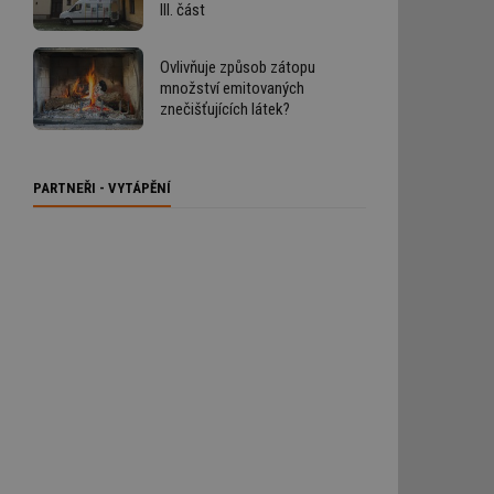
III. část
Ovlivňuje způsob zátopu
množství emitovaných
znečišťujících látek?
PARTNEŘI - VYTÁPĚNÍ