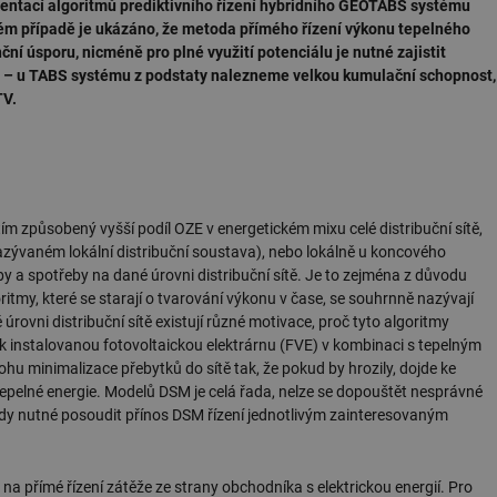
mentací algoritmů prediktivního řízení hybridního GEOTABS systému
ém případě je ukázáno, že metoda přímého řízení výkonu tepelného
ní úsporu, nicméně pro plné využití potenciálu je nutné zajistit
e – u TABS systému z podstaty nalezneme velkou kumulační schopnost,
TV.
ím způsobený vyšší podíl OZE v energetickém mixu celé distribuční sítě,
azývaném lokální distribuční soustava), nebo lokálně u koncového
by a spotřeby na dané úrovni distribuční sítě. Je to zejména z důvodu
itmy, které se starají o tvarování výkonu v čase, se souhrnně nazývají
vni distribuční sítě existují různé motivace, proč tyto algoritmy
ík instalovanou fotovoltaickou elektrárnu (FVE) v kombinaci s tepelným
u minimalizace přebytků do sítě tak, že pokud by hrozily, dojde ke
epelné energie. Modelů DSM je celá řada, nelze se dopouštět nesprávné
vždy nutné posoudit přínos DSM řízení jednotlivým zainteresovaným
na přímé řízení zátěže ze strany obchodníka s elektrickou energií. Pro