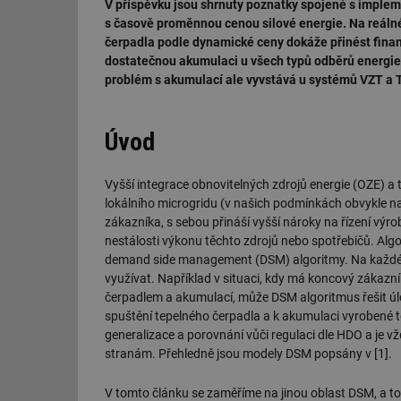
V příspěvku jsou shrnuty poznatky spojené s imple
s časově proměnnou cenou silové energie. Na reáln
čerpadla podle dynamické ceny dokáže přinést finanč
dostatečnou akumulaci u všech typů odběrů energi
problém s akumulací ale vyvstává u systémů VZT a 
Úvod
Vyšší integrace obnovitelných zdrojů energie (OZE) a t
lokálního microgridu (v našich podmínkách obvykle n
zákazníka, s sebou přináší vyšší nároky na řízení výro
nestálosti výkonu těchto zdrojů nebo spotřebičů. Algor
demand side management (DSM) algoritmy. Na každé úro
využívat. Například v situaci, kdy má koncový zákazn
čerpadlem a akumulací, může DSM algoritmus řešit úloh
spuštění tepelného čerpadla a k akumulaci vyrobené t
generalizace a porovnání vůči regulaci dle HDO a je 
stranám. Přehledně jsou modely DSM popsány v [1].
V tomto článku se zaměříme na jinou oblast DSM, a to 