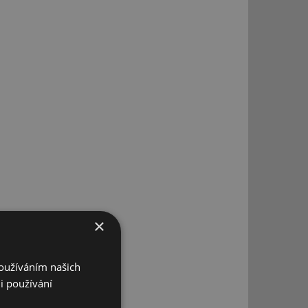
×
o
Používáním našich
i používání