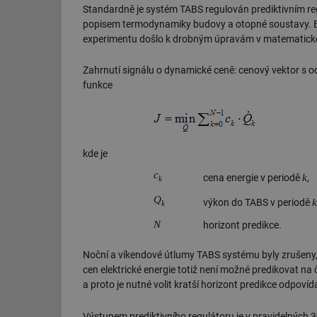
Standardně je systém TABS regulován prediktivním re
g_csrf_token
popisem termodynamiky budovy a otopné soustavy. Bližš
experimentu došlo k drobným úpravám v matematické f
id
Zahrnutí signálu o dynamické ceně: cenový vektor s 
_hjAbsoluteSession
funkce
id
_hjIncludedInSessi
kde je
c
k
cena energie v periodě
,
k
mv
Q
k
výkon do TABS v periodě
k
N
horizont predikce.
id
Noční a víkendové útlumy TABS systému byly zrušeny, 
cen elektrické energie totiž není možné predikovat na
id
a proto je nutné volit kratší horizont predikce odpovíd
_hjFirstSeen
Výstupem prediktivního regulátoru je v pravidelných 