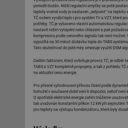
periodě dodán. Nižší regulační smyčky se poté postara
id
teploty vratné vody je nastaven „setpoint“ na teplot
TČ ovšem vyrábí teplo i pro systém TV a VZT, které js
_hjIncludedInSessi
potřeby. TČ je vybaveno vlastní automatickou regula
nastavit režim vytápění nebo chlazení a pak požadovan
kompresoru podle cenového signálu tak není možné. Ve 
id
vypočítá na 30 minut dodávku tepla do TABS systému,
Tato skutečnost do jisté míry omezuje využití DSM alg
id
Dalším faktorem, který ovlivňuje provoz TČ, je odběr 
id
TABS a VZT kompletně propojeny, a tak z pohledu TČ 
_hjIncludedInSessi
na aktuální cenu energie.
Pro přesné vyhodnocení přínosu řízení podle dynamic
_dc_gtm_UA-590170
bohužel v současné době není k dispozici, neboť není
O spotřebě elektrické energie zatím můžeme usuzovat 
tak uvažován konstantní příkon 12 kW při sepnutém 
pro teploty na výstupu kondenzátoru, které byly dosa
id