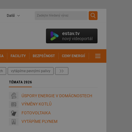
Další
estav.tv
nový videoportál
KA
FACILITY
BEZPEČNOST
CENY ENERGIÍ
DALŠÍ
ch
vytápíme pevnými palivy
další
TÉMATA 2026
ÚSPORY ENERGIE V DOMÁCNOSTECH
VÝMĚNY KOTLŮ
FOTOVOLTAIKA
VYTÁPÍME PLYNEM