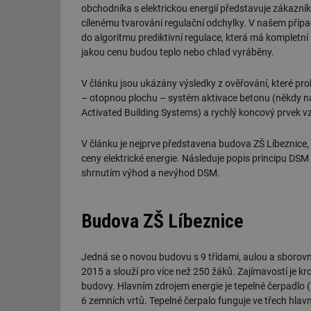
obchodníka s elektrickou energií představuje zákazn
cílenému tvarování regulační odchylky. V našem příp
do algoritmu prediktivní regulace, která má kompletn
jakou cenu budou teplo nebo chlad vyráběny.
V článku jsou ukázány výsledky z ověřování, které pr
– otopnou plochu – systém aktivace betonu (někdy 
Activated Building Systems) a rychlý koncový prvek 
V článku je nejprve představena budova ZŠ Líbeznice,
ceny elektrické energie. Následuje popis principu DS
shrnutím výhod a nevýhod DSM.
Budova ZŠ Líbeznice
Jedná se o novou budovu s 9 třídami, aulou a sborov
2015 a slouží pro více než 250 žáků. Zajímavostí je k
budovy. Hlavním zdrojem energie je tepelné čerpadlo 
6 zemních vrtů. Tepelné čerpalo funguje ve třech hlav