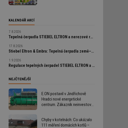
KALENDÁŘ AKCÍ
7.8.2026
Tepelná čerpadla STIEBEL ELTRON a nerezové rozvody Temponox od Viega v praxi
17.8.2026
Stiebel Eltron & Embra: Tepelná čerpadla země–voda a geotermální vrty od A do Z
a
1.9.2026
Regulace tepelných čerpadel STIEBEL ELTRON a chytrá bezdrátová zónová regulace UT/CHL Resideo EvoHome wifi
NEJČTENĚJŠÍ
E.ON postavil v Jindřichově
Hradci nové energetické
centrum. Zákazník neinvestoval
ani korunu
Chyby v kotelnách: Co ukázalo
111 měření domácích kotlů –