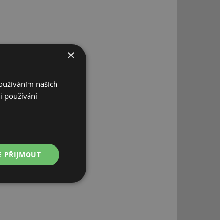
×
Používáním našich
i používání
E PŘIJMOUT
Nezařazené
soubory