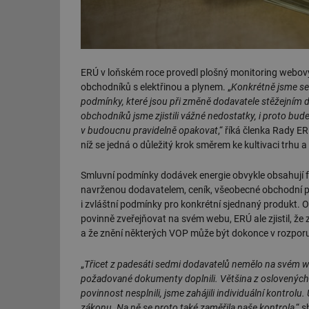
ERÚ v loňském roce provedl plošný monitoring webový
obchodníků s elektřinou a plynem. „
Konkrétně jsme se 
podmínky, které jsou při změně dodavatele stěžejním
obchodníků jsme zjistili vážné nedostatky, i proto bu
v budoucnu pravidelně opakovat
,“ říká členka Rady 
níž se jedná o důležitý krok směrem ke kultivaci trhu 
Smluvní podmínky dodávek energie obvykle obsahují
navrženou dodavatelem, ceník, všeobecné obchodní 
i zvláštní podmínky pro konkrétní sjednaný produkt. O
povinně zveřejňovat na svém webu, ERÚ ale zjistil, že z
a že znění některých VOP může být dokonce v rozpor
„
Třicet z padesáti sedmi dodavatelů nemělo na svém w
požadované dokumenty doplnili. Většina z oslovených 
povinnost nesplnili, jsme zahájili individuální kontro
zákonu. Na ně se proto také zaměřila naše kontrola
,“ 