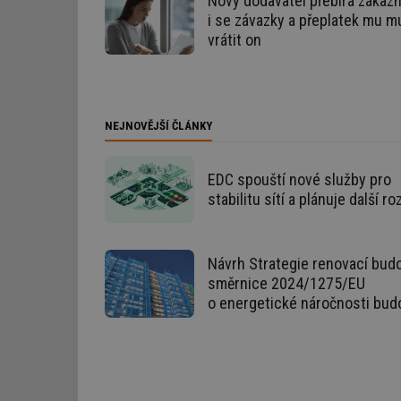
Nový dodavatel přebírá zákazn
i se závazky a přeplatek mu m
vrátit on
Nezbytně nutn
Nezbytně nutné soubo
stránky nelze bez ne
NEJNOVĚJŠÍ ČLÁNKY
Název
EDC spouští nové služby pro
g_state
stabilitu sítí a plánuje další ro
g_csrf_token
Návrh Strategie renovací budo
id
směrnice 2024/1275/EU
o energetické náročnosti bud
_hjAbsoluteSession
id
_hjIncludedInSessi