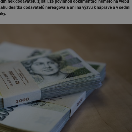
podmínek dodavatelů zjistil, že povinnou dokumentaci nemělo na webu
sahu desítka dodavatelů nereagovala ani na výzvu k nápravě a v sedmi
iky.