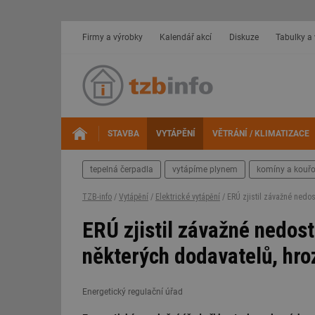
Firmy a výrobky
Kalendář akcí
Diskuze
Tabulky a
STAVBA
VYTÁPĚNÍ
VĚTRÁNÍ / KLIMATIZACE
tepelná čerpadla
vytápíme plynem
komíny a kouř
TZB-info
/
Vytápění
/
Elektrické vytápění
/ ERÚ zjistil závažné nedo
ERÚ zjistil závažné nedo
některých dodavatelů, hro
Energetický regulační úřad