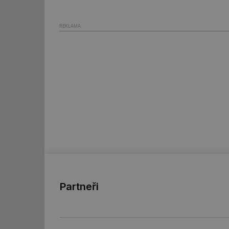
mv
REKLAMA
id
id
_hjFirstSeen
id
_hjIncludedInSessi
Partneři
id
id