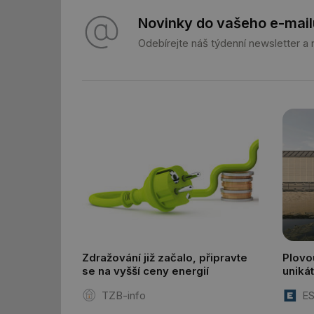
id
Novinky do vašeho e-mail
_hjIncludedInSessi
Odebírejte náš týdenní newsletter a
_dc_gtm_UA-590170
id
_hjIncludedInSessi
_hjIncludedInSessi
__gfp_64b
Zdražování již začalo, připravte
Plovo
se na vyšší ceny energií
uniká
__cf_bm
TZB-info
ES