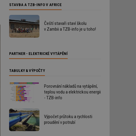
STAVBA A TZB-INFO V AFRICE
Čeští stavaři staví školu
v Zambii a TZB-info je u toho!
PARTNER - ELEKTRICKÉ VYTÁPĚNÍ
TABULKY & VÝPOČTY
Porovnání nákladů na vytápění,
teplou vodu a elektrickou energii
- TZB-info
Výpočet průtoku a rychlosti
proudění v potrubí