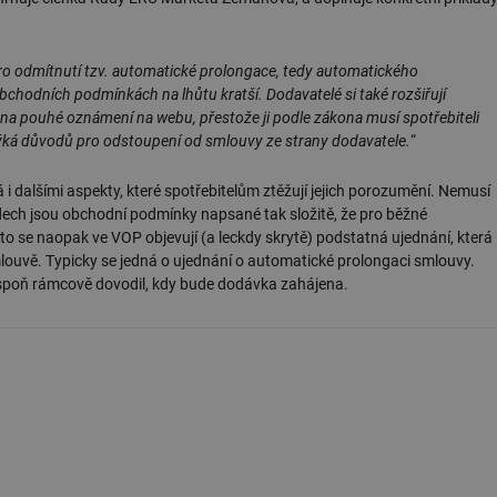
ro odmítnutí tzv. automatické prolongace, tedy automatického
bchodních podmínkách na lhůtu kratší. Dodavatelé si také rozšiřují
a pouhé oznámení na webu, přestože ji podle zákona musí spotřebiteli
 týká důvodů pro odstoupení od smlouvy ze strany dodavatele.
“
 dalšími aspekty, které spotřebitelům ztěžují jejich porozumění. Nemusí
adech jsou obchodní podmínky napsané tak složitě, že pro běžné
to se naopak ve VOP objevují (a leckdy skrytě) podstatná ujednání, která
mlouvě. Typicky se jedná o ujednání o automatické prolongaci smlouvy.
espoň rámcově dovodil, kdy bude dodávka zahájena.