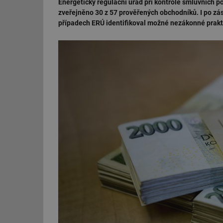
Energetický regulační úřad při kontrole smluvních 
zveřejněno 30 z 57 prověřených obchodníků. I po zá
případech ERÚ identifikoval možné nezákonné prakt