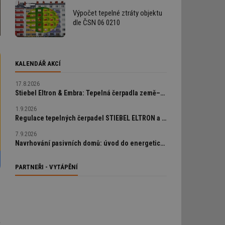
Výpočet tepelné ztráty objektu
dle ČSN 06 0210
KALENDÁŘ AKCÍ
17.8.2026
Stiebel Eltron & Embra: Tepelná čerpadla země–voda a geotermální vrty od A do Z
1.9.2026
Regulace tepelných čerpadel STIEBEL ELTRON a chytrá bezdrátová zónová regulace UT/CHL Resideo EvoHome wifi
7.9.2026
Navrhování pasivních domů: úvod do energeticky úsporné výstavby
PARTNEŘI - VYTÁPĚNÍ
y