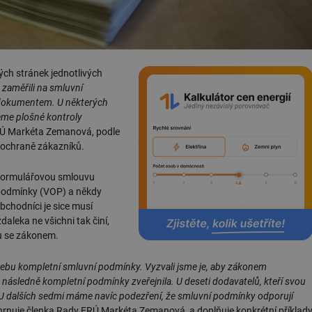
ch stránek jednotlivých
zaměřili na smluvní
 dokumentem. U některých
deme plošné kontroly
ERÚ Markéta Zemanová, podle
a ochraně zákazníků.
 formulářovou smlouvu
podmínky (VOP) a někdy
bchodníci je sice musí
daleka ne všichni tak činí,
u se zákonem.
ebu kompletní smluvní podmínky. Vyzvali jsme je, aby zákonem
následně kompletní podmínky zveřejnila. U deseti dodavatelů, kteří svou
lu. U dalších sedmi máme navíc podezření, že smluvní podmínky odporují
shrnuje členka Rady ERÚ Markéta Zemanová, a doplňuje konkrétní příklad