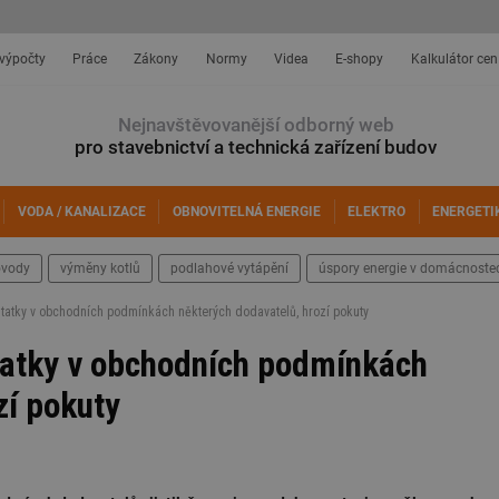
 výpočty
Práce
Zákony
Normy
Videa
E-shopy
Kalkulátor cen
Nejnavštěvovanější odborný web
pro stavebnictví a technická zařízení budov
VODA / KANALIZACE
OBNOVITELNÁ ENERGIE
ELEKTRO
ENERGETI
ovody
výměny kotlů
podlahové vytápění
úspory energie v domácnoste
statky v obchodních podmínkách některých dodavatelů, hrozí pokuty
statky v obchodních podmínkách
zí pokuty