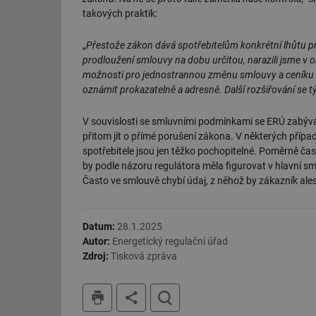
takových praktik:
„
Přestože zákon dává spotřebitelům konkrétní lhůtu p
prodloužení smlouvy na dobu určitou, narazili jsme v o
možnosti pro jednostrannou změnu smlouvy a ceníku n
oznámit prokazatelně a adresně. Další rozšiřování se
V souvislosti se smluvními podmínkami se ERÚ zabývá i
přitom jít o přímé porušení zákona. V některých příp
spotřebitele jsou jen těžko pochopitelné. Poměrně čas
by podle názoru regulátora měla figurovat v hlavní s
Často ve smlouvě chybí údaj, z něhož by zákazník al
Datum:
28.1.2025
Autor:
Energetický regulační úřad
Zdroj:
Tisková zpráva
tisk
hledat