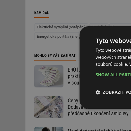
KAM DÁL
Elektrické vytápění (Vytápění)
Vytápění
Úspory ene
Energetická politika (Energetika)
Ceny energií a paliv
Tyto webové
Tyto webové strán
MOHLO BY VÁS ZAJÍMAT
webových stránek
souborů cookie.
ERÚ loni udělil rekordní pokut
SHOW ALL PAR
praktiky proti spotřebitelům,
v součtu za více než 14 milio
ZOBRAZIT P
Ceny energií, spory a sankce.
Dodavatel si nárokoval 150 tis
Nezbytně nutn
předčasné ukončení smlouvy
soubory