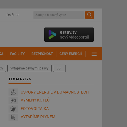
Další
estav.tv
nový videoportál
KA
FACILITY
BEZPEČNOST
CENY ENERGIÍ
DALŠÍ
ch
vytápíme pevnými palivy
další
TÉMATA 2026
ÚSPORY ENERGIE V DOMÁCNOSTECH
VÝMĚNY KOTLŮ
FOTOVOLTAIKA
VYTÁPÍME PLYNEM