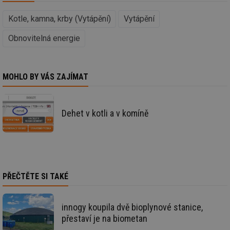
po
vy
Kotle, kamna, krby (Vytápění)
Vytápění
se
_hjFirstSeen
29 minut
So
Hotjar Ltd
Obnovitelná energie
59 sekund
na
.tzb-info.cz
ab
sl
ce
pr
MOHLO BY VÁS ZAJÍMAT
poč
Ne
žá
id
in
Dehet v kotli a v komíně
id
forum.tzb-
1 rok
Te
info.cz
co
po
vy
se
_hjIncludedInSessionSample
1 minuta
Te
Hotjar Ltd
59 sekund
co
vetrani.tzb-
PŘEČTĚTE SI TAKÉ
na
info.cz
ab
Ho
zd
innogy koupila dvě bioplynové stanice,
ná
za
přestaví je na biometan
vz