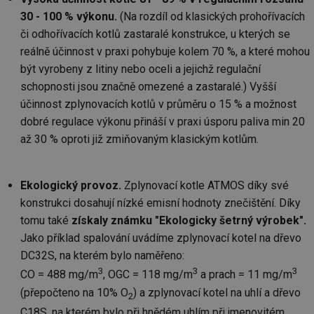
30 - 100 % výkonu.
(Na rozdíl od klasických prohořívacích
či odhořívacích kotlů zastaralé konstrukce, u kterých se
reálně účinnost v praxi pohybuje kolem 70 %, a které mohou
být vyrobeny z litiny nebo oceli a jejichž regulační
schopnosti jsou značně omezené a zastaralé.) Vyšší
účinnost zplynovacích kotlů v průměru o 15 % a možnost
dobré regulace výkonu přináší v praxi úsporu paliva min 20
až 30 % oproti již zmiňovaným klasickým kotlům.
Ekologický provoz.
Zplynovací kotle ATMOS díky své
konstrukci dosahují nízké emisní hodnoty znečištění. Díky
tomu také
získaly známku "Ekologicky šetrný výrobek".
Jako příklad spalování uvádíme zplynovací kotel na dřevo
DC32S, na kterém bylo naměřeno:
3
3
3
CO = 488 mg/m
, OGC = 118 mg/m
a prach = 11 mg/m
(přepočteno na 10% O
) a zplynovací kotel na uhlí a dřevo
2
C18S, na kterém bylo při hnědém uhlím při jmenovitém