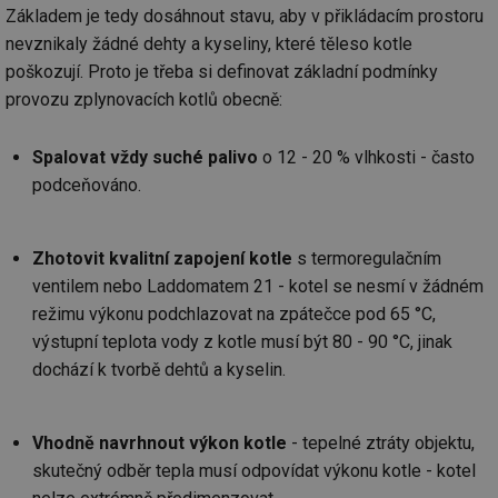
soubory
Základem je tedy dosáhnout stavu, aby v přikládacím prostoru
nevznikaly žádné dehty a kyseliny, které těleso kotle
poškozují. Proto je třeba si definovat základní podmínky
provozu zplynovacích kotlů obecně:
Spalovat vždy suché palivo
o 12 - 20 % vlhkosti - často
Nezbytně nutné soubory
Výkonové soubory
podceňováno.
Soubory cílení
Funkční soubory
Nezařazené soubory
Zhotovit kvalitní zapojení kotle
s termoregulačním
Nezbytně nutné soubory cookie umožňují základní
ventilem nebo Laddomatem 21 - kotel se nesmí v žádném
funkce webových stránek, jako je přihlášení
uživatele a správa účtu. Webové stránky nelze bez
režimu výkonu podchlazovat na zpátečce pod 65 °C,
nezbytně nutných souborů cookie správně používat.
výstupní teplota vody z kotle musí být 80 - 90 °C, jinak
Provider
/
dochází k tvorbě dehtů a kyselin.
Název
Vyprší
Po
Doména
g_state
.forum.tzb-
Zavřením
Sl
info.cz
prohlížeče
př
Vhodně navrhnout výkon kotle
- tepelné ztráty objektu,
po
skutečný odběr tepla musí odpovídat výkonu kotle - kotel
g_csrf_token
.forum.tzb-
Zavřením
Sl
info.cz
prohlížeče
př