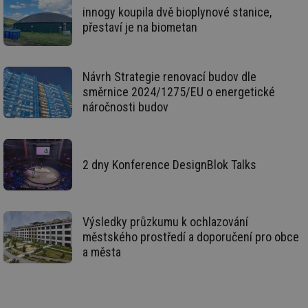
de
innogy koupila dvě bioplynové stanice,
de
re
přestaví je na biometan
we
_dc_gtm_UA-5901706-1
.tzb-info.cz
58 sekund
Te
co
př
Návrh Strategie renovací budov dle
w
směrnice 2024/1275/EU o energetické
po
Sp
náročnosti budov
Go
da
kó
Po
lz
za
2 dny Konference DesignBlok Talks
nu
be
sk
fu
sp
ná
Výsledky průzkumu k ochlazování
je
městského prostředí a doporučení pro obce
kte
id
a města
př
úč
An
id
energetika.tzb-
10 let
Te
info.cz
co