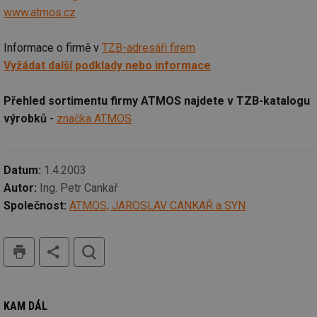
ná
www.atmos.cz
za
vz
de
Informace o firmě v
TZB-adresáři firem
de
re
Vyžádat další podklady nebo informace
we
mv
2 měsíce 4
Te
Airtable
týdny
co
.tzb-info.cz
Přehled sortimentu firmy ATMOS najdete v TZB-katalogu
po
sl
výrobků
-
značka ATMOS
už
int
vý
vl
po
Datum:
1.4.2003
Air
us
Autor:
Ing. Petr Cankař
už
Společnost:
ATMOS, JAROSLAV CANKAŘ a SYN
pr
int
tě
tisk
hledat
id
vytapeni.tzb-
10 let
Te
info.cz
co
po
vy
se
KAM DÁL
id
stavba.tzb-
10 let
Te
info.cz
co