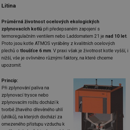
Litina
Průměrná životnost ocelových ekologických
zplynovacích kotlů
při předepsaném zapojení s
termoregulačním ventilem nebo Laddomatem 21 je
nad 10 let
.
Proto jsou kotle ATMOS vyráběny z kvalitních ocelových
plechů o
tloušťce 6 mm
. V praxi však je životnost kotle vyšší, i
nižší, vše je ovlivněno různými faktory, na které chceme
upozornit.
Princip:
Při zplynování paliva na
zplynovací trysce nebo
zplynovacím roštu dochází k
tvorbě žhavého dřevěného uhlí
(uhlíků), na kterých dochází za
omezeného přístupu vzduchu k