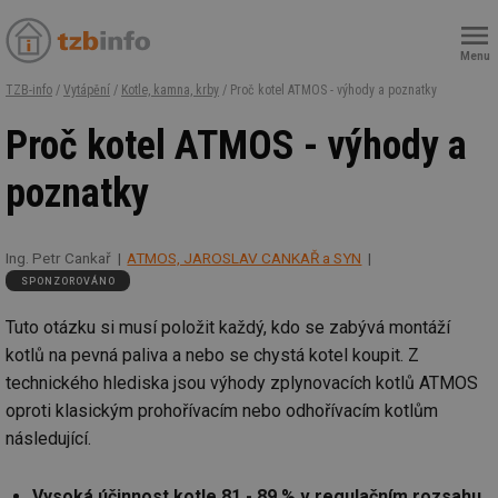
Menu
TZB-info
/
Vytápění
/
Kotle, kamna, krby
/ Proč kotel ATMOS - výhody a poznatky
Proč kotel ATMOS - výhody a
poznatky
Ing. Petr Cankař
ATMOS, JAROSLAV CANKAŘ a SYN
SPONZOROVÁNO
Tuto otázku si musí položit každý, kdo se zabývá montáží
kotlů na pevná paliva a nebo se chystá kotel koupit. Z
technického hlediska jsou výhody zplynovacích kotlů ATMOS
oproti klasickým prohořívacím nebo odhořívacím kotlům
následující.
Vysoká účinnost kotle 81 - 89 % v regulačním rozsahu