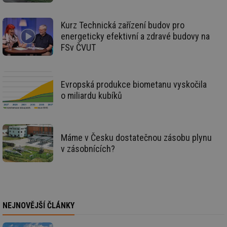
de
de
re
we
Kurz Technická zařízení budov pro
energeticky efektivní a zdravé budovy na
id
voda.tzb-
10 let
Te
info.cz
co
FSv ČVUT
po
vy
se
id
kalkulator.tzb-
1 rok
Te
Evropská produkce biometanu vyskočila
info.cz
co
o miliardu kubíků
po
vy
se
id
oze.tzb-info.cz
10 let
Te
co
Máme v Česku dostatečnou zásobu plynu
po
vy
v zásobnících?
se
_hjIncludedInSessionSample
1 minuta
Te
Hotjar Ltd
59 sekund
co
oze.tzb-info.cz
na
ab
Ho
zd
NEJNOVĚJŠÍ ČLÁNKY
ná
za
vz