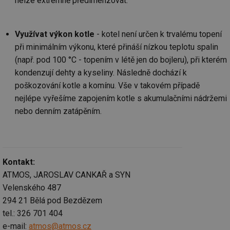
nelze extrémně předimenzovat.
po
id
konference.tzb-
1 rok
Te
info.cz
co
po
Využívat výkon kotle
- kotel není určen k trvalému topení
vy
při minimálním výkonu, které přináší nízkou teplotu spalin
se
(např. pod 100 °C - topením v létě jen do bojleru), při kterém
_hjAbsoluteSessionInProgress
29 minut
So
Hotjar Ltd
59 sekund
na
.tzb-info.cz
kondenzují dehty a kyseliny. Následně dochází k
ab
sl
poškozování kotle a komínu. Vše v takovém případě
ce
nejlépe vyřešíme zapojením kotle s akumulačními nádržemi
pr
poč
nebo denním zatápěním.
Ne
žá
id
in
id
vetrani.tzb-
10 let
Te
info.cz
co
Kontakt:
po
vy
ATMOS, JAROSLAV CANKAŘ a SYN
se
Velenského 487
_hjIncludedInSessionSample
1 minuta
Te
Hotjar Ltd
59 sekund
co
294 21 Bělá pod Bezdězem
elektro.tzb-
na
info.cz
tel.: 326 701 404
ab
Ho
e-mail:
atmos@atmos.cz
zd