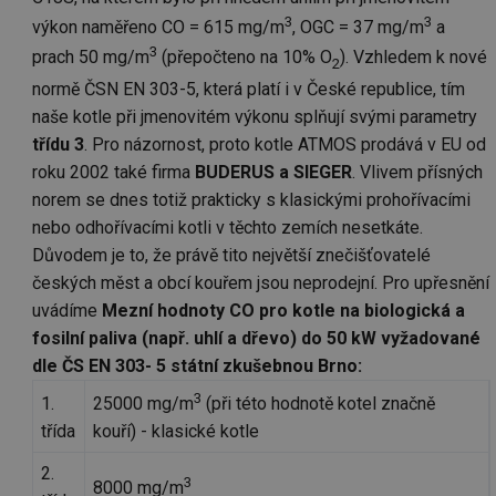
3
3
výkon naměřeno CO = 615 mg/m
, OGC = 37 mg/m
a
3
prach 50 mg/m
(přepočteno na 10% O
). Vzhledem k nové
2
normě ČSN EN 303-5, která platí i v České republice, tím
naše kotle při jmenovitém výkonu splňují svými parametry
třídu 3
. Pro názornost, proto kotle ATMOS prodává v EU od
roku 2002 také firma
BUDERUS a SIEGER
. Vlivem přísných
norem se dnes totiž prakticky s klasickými prohořívacími
nebo odhořívacími kotli v těchto zemích nesetkáte.
Důvodem je to, že právě tito největší znečišťovatelé
českých měst a obcí kouřem jsou neprodejní. Pro upřesnění
uvádíme
Mezní hodnoty CO pro kotle na biologická a
fosilní paliva (např. uhlí a dřevo) do 50 kW vyžadované
dle ČS EN 303- 5 státní zkušebnou Brno:
3
1.
25000 mg/m
(při této hodnotě kotel značně
třída
kouří) - klasické kotle
2.
3
8000 mg/m