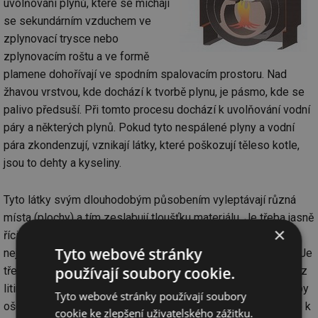
uvolňování plynů, které se míchají
se sekundárním vzduchem ve
zplynovací trysce nebo
zplynovacím roštu a ve formě
plamene dohořívají ve spodním spalovacím prostoru. Nad
žhavou vrstvou, kde dochází k tvorbě plynu, je pásmo, kde se
palivo předsuší. Při tomto procesu dochází k uvolňování vodní
páry a některých plynů. Pokud tyto nespálené plyny a vodní
pára zkondenzují, vznikají látky, které poškozují těleso kotle,
jsou to dehty a kyseliny.
Tyto látky svým dlouhodobým působením vyleptávají různá
místa (plochy) a tím zeslabují tloušťku materiálu. Je třeba jasně
×
říci, že je to daň přírodním zákonům za to, že usilujeme o co
Tyto webové stránky
nejvyšší účinnost a nejlepší spalování kotlů na pevná paliva. Je
používají soubory cookie.
třeba si také říci, že pokud bychom vyrobili zplynovací kotel z
litiny, z které se běžně vyrábějí klasické kotle, a kotel nebyl by
Tyto webové stránky používají soubory
ošetřen vhodným zapojením proti nízkoteplotní korozi, dojde k
cookie ke zlepšení uživatelského zážitku.