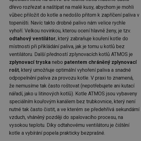
dřevo rozřezat a naštípat na malé kusy, abychom je mohli
vůbec přiložit do kotle a nedošlo přitom k zapříčení paliva v
topeništi. Navíc takto drobné palivo nám velice rychle
vyhoří. Velkou novinkou, kterou ocení hlavně ženy, je tzv.
odtahový ventilátor
, který zabraňuje kouření kotle do
místnosti při přikládání paliva, jak je tomu u kotlů bez
ventilátoru. Další předností zplynovacích kotlů ATMOS je
zplynovací tryska
nebo
patentem chráněný zplynovací
rošt
, který umožňuje optimální vyhoření paliva a snadné
odpopelnění paliva za provozu kotle. V praxi to znamená,
že nemusíme tak často roštovat (nepotřebujete ani kutací
nářadí, jako u litinových kotlů). Kotle ATMOS jsou vybaveny
speciálním kouřovým kanálem bez trubkovnice, který není
nutné tak často čistit, a ve kterém se předehřívá sekundární
vzduch, vháněný později do spalovacího procesu, na
vysokou teplotu. Díky odtahovému ventilátoru je čištění
kotle a vybírání popela prakticky bezprašné.