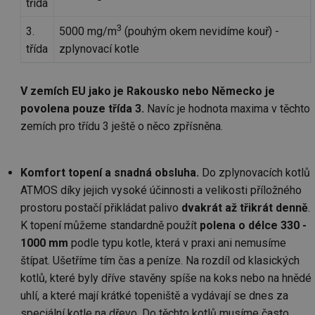
třída
3
3.
5000 mg/m
(pouhým okem nevidíme kouř) -
třída
zplynovací kotle
V zemích EU jako je Rakousko nebo Německo je
povolena pouze třída 3.
Navíc je hodnota maxima v těchto
zemích pro třídu 3 ještě o něco zpřísněna.
Komfort topení a snadná obsluha.
Do zplynovacích kotlů
ATMOS díky jejich vysoké účinnosti a velikosti příložného
prostoru postačí přikládat palivo
dvakrát až třikrát denně
.
K topení můžeme standardně použít
polena o délce 330 -
1000 mm
podle typu kotle, která v praxi ani nemusíme
štípat. Ušetříme tím čas a peníze. Na rozdíl od klasických
kotlů, které byly dříve stavěny spíše na koks nebo na hnědé
uhlí, a které mají krátké topeniště a vydávají se dnes za
speciální kotle na dřevo. Do těchto kotlů musíme často