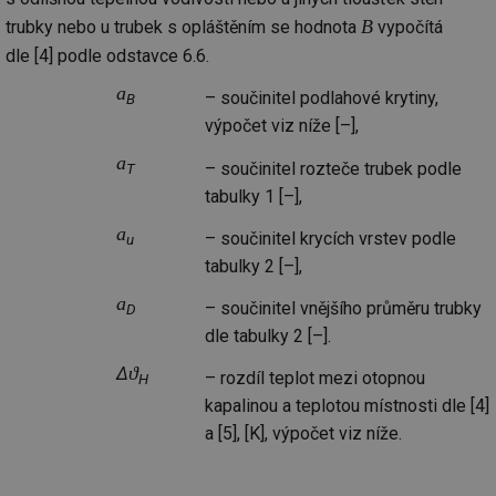
B
trubky nebo u trubek s opláštěním se hodnota
vypočítá
dle [4] podle odstavce 6.6.
a
– součinitel podlahové krytiny,
B
výpočet viz níže [–],
a
– součinitel rozteče trubek podle
T
tabulky 1 [–],
a
– součinitel krycích vrstev podle
u
tabulky 2 [–],
a
– součinitel vnějšího průměru trubky
D
dle tabulky 2 [–].
ϑ
Δ
– rozdíl teplot mezi otopnou
H
kapalinou a teplotou místnosti dle [4]
a [5], [K], výpočet viz níže.