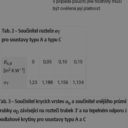
v případě použití jiné hodnoty musí
být ověřená její platnost.
Tab. 2 – Součinitel rozteče
a
T
pro soustavy typu A a typu C
R
0
0,05
0,10
0,15
λ,B
2
−1
[m
.K.W
]
a
1,23
1,188
1,156
1,134
T
Tab. 3 – Součinitel krycích vrstev
a součinitel vnějšího průmě
a
u
trubky
závisející na rozteči trubek
a na tepelném odporu
a
T
D
podlahové krytiny pro soustavy typu A a C