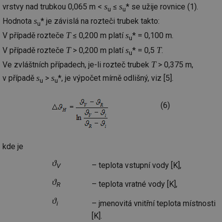
s
s
vrstvy nad trubkou 0,065 m <
≤
* se užije rovnice (1).
Nezbytně nutné soubory
Výkonové soubory
u
u
s
Hodnota
* je závislá na rozteči trubek takto:
Soubory cílení
Funkční soubory
u
T
s
V případě rozteče
≤ 0,200 m platí
* = 0,100 m.
Nezařazené soubory
u
T
s
T
V případě rozteče
> 0,200 m platí
* = 0,5
.
u
Nezbytně nutné soubory cookie umožňují základní
funkce webových stránek, jako je přihlášení
T
Ve zvláštních případech, je-li rozteč trubek
> 0,375 m,
uživatele a správa účtu. Webové stránky nelze bez
s
s
v případě
>
*, je výpočet mírně odlišný, viz [5].
nezbytně nutných souborů cookie správně používat.
u
u
Provider
/
Název
Vyprší
Po
Doména
(6)
g_state
.forum.tzb-
Zavřením
Sl
info.cz
prohlížeče
př
po
g_csrf_token
.forum.tzb-
Zavřením
Sl
kde je
info.cz
prohlížeče
př
po
ϑ
– teplota vstupní vody [K],
V
id
konference.tzb-
1 rok
Te
info.cz
co
ϑ
– teplota vratné vody [K],
R
po
vy
se
ϑ
– jmenovitá vnitřní teplota místnosti
i
_hjAbsoluteSessionInProgress
29 minut
So
Hotjar Ltd
[K].
59 sekund
na
.tzb-info.cz