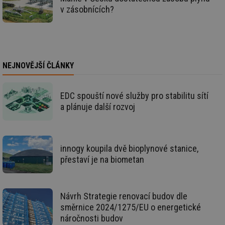
sp
v zásobnících?
id
elektro.tzb-
10 let
Te
info.cz
co
po
vy
se
sid
kalkulator.tzb-
Zavřením
To
NEJNOVĚJŠÍ ČLÁNKY
info.cz
prohlížeče
bě
so
al
na
EDC spouští nové služby pro stabilitu sítí
so
re
a plánuje další rozvoj
pr
po
sp
rel
innogy koupila dvě bioplynové stanice,
přestaví je na biometan
Název
Provider
Provider
/
Doména
Vyprší
P
Název
/
Vyprší
Popis
c
.creative-serving.com
1 rok
T
Návrh Strategie renovací budov dle
Doména
Provider
co
Název
/
Vyprší
Popis
směrnice 2024/1275/EU o energetické
po
test
.m6r.eu
59
Pokud víte něco
Doména
Provider
/
id
Název
Vyprší
Popis
náročnosti budov
minut
o tomto souboru
Doména
če
59
cookie a jeho