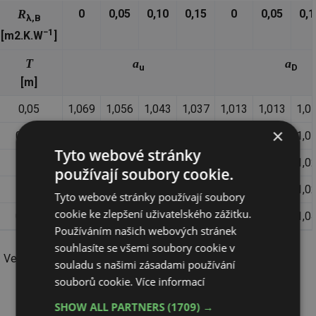
R
0
0,05
0,10
0,15
0
0,05
0,1
λ,B
−1
[m2.K.W
]
T
a
a
u
D
[m]
0,05
1,069
1,056
1,043
1,037
1,013
1,013
1,0
×
0,075
1,066
1,053
1,041
1,041
1,021
1,019
1,0
Tyto webové stránky
0,1
1,063
1,05
1,039
1,034
1,029
1,025
1,0
používají soubory cookie.
0,15
1,057
1,046
1,035
1,031
1,04
1,034
1,0
Tyto webové stránky používají soubory
cookie ke zlepšení uživatelského zážitku.
0,375
1,03
1,022
1,018
1,015
1,056
1,051
1,0
Používáním našich webových stránek
souhlasíte se všemi soubory cookie v
Ve vztahu (1) dále platí
souladu s našimi zásadami používání
souborů cookie.
Více informací
(3)
SHOW ALL PARTNERS
(1709) →