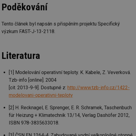
Sp
Poděkování
Go
da
kó
Po
Tento článek byl napsán s přispěním projektu Specifický
lz
za
výzkum FAST-J-13-2118.
nu
be
sk
fu
sp
Literatura
ná
je
kte
id
př
[1] Modelování operativní teploty. K. Kabele, Z. Veverková.
úč
Tzb-info [online]. 2004
An
[cit. 2013-9-9]. Dostupné z:
http://www.tzb-info.cz/1422-
id
energetika.tzb-
10 let
Te
info.cz
co
modelovani-operativni-teploty
po
vy
se
[2] H. Recknagel, E. Sprenger, E. R. Schramek, Taschenbuch
_hjIncludedInSessionSample
1 minuta
Te
Hotjar Ltd
für Heizung + Klimatechnik 13/14, Verlag Dashöfer 2012,
59 sekund
co
kalkulator.tzb-
ISBN 978-3835633018.
na
info.cz
ab
Ho
[3] ČSN EN 1264-4. Zabudované vodní velkoplošné otopné
zd