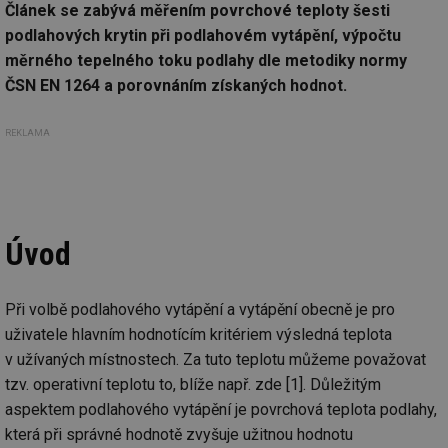
Článek se zabývá měřením povrchové teploty šesti
podlahových krytin při podlahovém vytápění, výpočtu
měrného tepelného toku podlahy dle metodiky normy
ČSN EN 1264 a porovnáním získaných hodnot.
REKLAMA
Úvod
Při volbě podlahového vytápění a vytápění obecně je pro
uživatele hlavním hodnotícím kritériem výsledná teplota
v užívaných místnostech. Za tuto teplotu můžeme považovat
tzv. operativní teplotu to, blíže např. zde [1]. Důležitým
aspektem podlahového vytápění je povrchová teplota podlahy,
která při správné hodnotě zvyšuje užitnou hodnotu