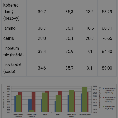
.tzb-info.cz
po
koberec
sl
už
tlustý
30,7
35,3
13,2
53,29
int
(béžový)
vý
vl
po
lamino
30,3
36,3
16,5
80,31
Air
us
už
cetris
28,8
36,1
20,3
76,65
pr
int
tě
linoleum
33,4
35,9
7,1
84,40
filc (hnědé)
id
vytapeni.tzb-
10 let
Te
info.cz
co
po
lino tenké
vy
34,6
35,7
3,1
89,00
se
(šedé)
id
stavba.tzb-
10 let
Te
info.cz
co
po
vy
se
_hjFirstSeen
29 minut
So
Hotjar Ltd
59 sekund
na
.tzb-info.cz
ab
sl
ce