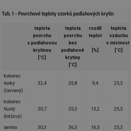
Tab. 1 – Povrchové teploty vzorků podlahových krytin
teplota
teplota
rozdíl
teplota
povrchu
povrchu
teplot
vzduchu
s podlahovou
bez
v místnosti
krytinou
podlahové
[%]
[°C]
[°C]
krytiny
[°C]
koberec
tenký
32,4
35,8
9,4
25,3
(červený)
koberec
tlustý
30,7
35,3
13,2
25,5
(béžový)
lamino
30,3
36,3
16,5
25,3