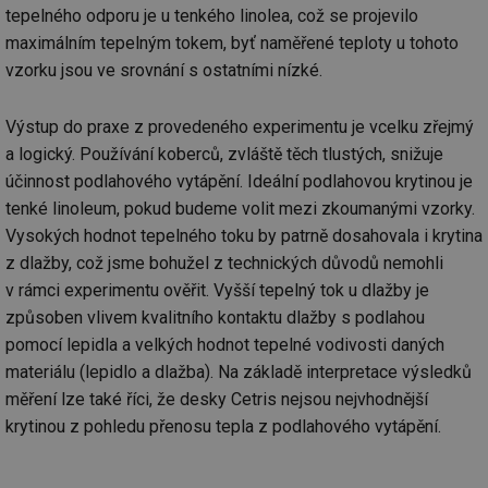
tepelného odporu je u tenkého linolea, což se projevilo
id
kalkulator.tzb-
1 rok
Te
info.cz
co
maximálním tepelným tokem, byť naměřené teploty u tohoto
po
vzorku jsou ve srovnání s ostatními nízké.
vy
se
id
oze.tzb-info.cz
10 let
Te
Výstup do praxe z provedeného experimentu je vcelku zřejmý
co
po
a logický. Používání koberců, zvláště těch tlustých, snižuje
vy
se
účinnost podlahového vytápění. Ideální podlahovou krytinou je
tenké linoleum, pokud budeme volit mezi zkoumanými vzorky.
_hjIncludedInSessionSample
1 minuta
Te
Hotjar Ltd
59 sekund
co
oze.tzb-info.cz
Vysokých hodnot tepelného toku by patrně dosahovala i krytina
na
ab
z dlažby, což jsme bohužel z technických důvodů nemohli
Ho
zd
v rámci experimentu ověřit. Vyšší tepelný tok u dlažby je
ná
za
způsoben vlivem kvalitního kontaktu dlažby s podlahou
vz
pomocí lepidla a velkých hodnot tepelné vodivosti daných
de
de
materiálu (lepidlo a dlažba). Na základě interpretace výsledků
re
we
měření lze také říci, že desky Cetris nejsou nejvhodnější
_dc_gtm_UA-5901706-1
.tzb-info.cz
58 sekund
Te
krytinou z pohledu přenosu tepla z podlahového vytápění.
co
př
w
po