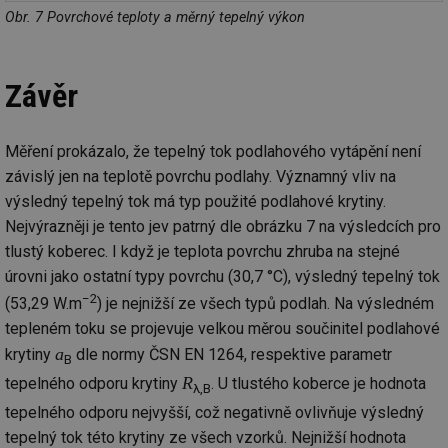
pr
Obr. 7 Povrchové teploty a měrný tepelný výkon
poč
Ne
žá
id
in
Závěr
id
forum.tzb-
1 rok
Te
info.cz
co
po
vy
Měření prokázalo, že tepelný tok podlahového vytápění není
se
závislý jen na teplotě povrchu podlahy. Významný vliv na
_hjIncludedInSessionSample
1 minuta
Te
Hotjar Ltd
výsledný tepelný tok má typ použité podlahové krytiny.
59 sekund
co
vetrani.tzb-
na
info.cz
Nejvýrazněji je tento jev patrný dle obrázku 7 na výsledcích pro
ab
Ho
tlustý koberec. I když je teplota povrchu zhruba na stejné
zd
ná
úrovni jako ostatní typy povrchu (30,7 °C), výsledný tepelný tok
za
−2
vz
(53,29 W.m
) je nejnižší ze všech typů podlah. Na výsledném
de
de
tepleném toku se projevuje velkou měrou součinitel podlahové
re
a
krytiny
dle normy ČSN EN 1264, respektive parametr
we
B
R
tepelného odporu krytiny
. U tlustého koberce je hodnota
id
voda.tzb-
10 let
Te
λ,B
info.cz
co
tepelného odporu nejvyšší, což negativně ovlivňuje výsledný
po
vy
tepelný tok této krytiny ze všech vzorků. Nejnižší hodnota
se