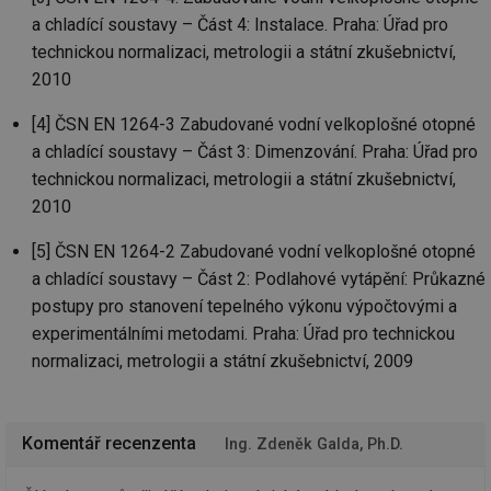
ná
a chladící soustavy – Část 4: Instalace. Praha: Úřad pro
za
vz
technickou normalizaci, metrologii a státní zkušebnictví,
de
de
2010
re
we
[4] ČSN EN 1264-3 Zabudované vodní velkoplošné otopné
_hjIncludedInSessionSample
1 minuta
Te
Hotjar Ltd
a chladící soustavy – Část 3: Dimenzování. Praha: Úřad pro
59 sekund
co
voda.tzb-
na
info.cz
technickou normalizaci, metrologii a státní zkušebnictví,
ab
Ho
2010
zd
ná
za
[5] ČSN EN 1264-2 Zabudované vodní velkoplošné otopné
vz
de
a chladící soustavy – Část 2: Podlahové vytápění: Průkazné
de
postupy pro stanovení tepelného výkonu výpočtovými a
re
we
experimentálními metodami. Praha: Úřad pro technickou
__gfp_64b
1 rok
Je
Gemius
normalizaci, metrologii a státní zkušebnictví, 2009
so
.tzb-info.cz
kt
spr
da
co
Komentář recenzenta
Ing. Zdeněk Galda, Ph.D.
ná
we