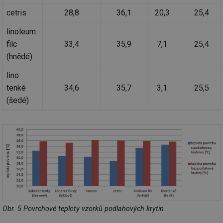
cetris
28,8
36,1
20,3
25,4
linoleum
filc
33,4
35,9
7,1
25,4
(hnědé)
lino
tenké
34,6
35,7
3,1
25,5
(šedé)
Obr. 5 Povrchové teploty vzorků podlahových krytin