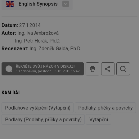
ná
English Synopsis
za
vz
de
de
re
Datum:
27.1.2014
we
Autor:
Ing. Iva Ambrožová
_hjIncludedInSessionSample
1 minuta
Te
Hotjar Ltd
Ing. Petr Horák, Ph.D.
59 sekund
co
stavba.tzb-
na
info.cz
Recenzent:
Ing. Zdeněk Galda, Ph.D.
ab
Ho
zd
ná
tis
za
ŘEKNĚTE SVŮJ NÁZOR V DISKUZI!
vz
13 příspěvků, poslední 05.01.2015 15:42
de
de
re
we
KAM DÁL
id
www.tzb-
10 let
Te
info.cz
co
po
Podlahové vytápění (Vytápění)
Podlahy, příčky a povrchy
vy
se
Podlahy (Podlahy, příčky a povrchy)
Vytápění
id
m.tzb-info.cz
10 let
Te
co
po
vy