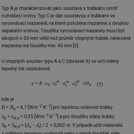
Typ A je charakterizován jako soustava s trubkami uvnitř
roznášecí vrstvy. Typ C je dán soustavou s trubkami ve
vyrovnávací mazanině, na které položena mazanina s dvojitou
separační vrstvou. Tloušťka vyrovnávací mazaniny musí být
alespoň o 20 mm větší než průměr otopných trubek, nanesená
mazanina má tloušťku min. 45 mm [3].
U otopných soustav typu A a C (obrázek 6) se určí měrný
tepelný tok následovně
(1)
kde je
−2
−1
B
B
=
= 6,7 [W.m
.K
] pro tepelnou vodivost trubky
0
−2
−1
λ
λ
=
= 0,35 [W.m
.K
] a pro tloušťku stěny trubky
R
R,0
S
S
d
d
=
= (
−
) / 2 = 0,002 m. V případě užití materiálů
R
R,0
a
i
s odlišnou tepelnou vodivostí nebo u jiných tloušťek stěn