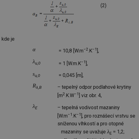
(2)
kde je
α
−2
−1
= 10,8 [W.m
.K
],
λ
−1
= 1 [W.m.K
],
u,0
s
= 0,045 [m],
u,0
R
– tepelný odpor podlahové krytiny
λ,B
2
−1
[m
.K.W
] viz obr. 4,
λ
– tepelná vodivost mazaniny
E
−1
−1
[W.m
.K
], pro roznášecí vrstvu se
sníženou vlhkostí a pro otopné
λ
mazaniny se uvažuje
= 1,2;
E