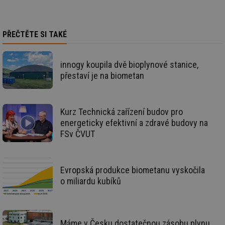
de
re
we
_hjIncludedInSessionSample
1 minuta
Te
Hotjar Ltd
PŘEČTĚTE SI TAKÉ
59 sekund
co
vytapeni.tzb-
na
info.cz
ab
Ho
innogy koupila dvě bioplynové stanice,
zd
přestaví je na biometan
ná
za
vz
de
de
re
Kurz Technická zařízení budov pro
we
energeticky efektivní a zdravé budovy na
CookieScriptConsent
1 rok
Te
CookieScript
FSv ČVUT
co
.tzb-info.cz
sl
Sc
za
př
Evropská produkce biometanu vyskočila
so
o miliardu kubíků
so
ná
nu
ba
Co
Sc
Máme v Česku dostatečnou zásobu plynu
fu