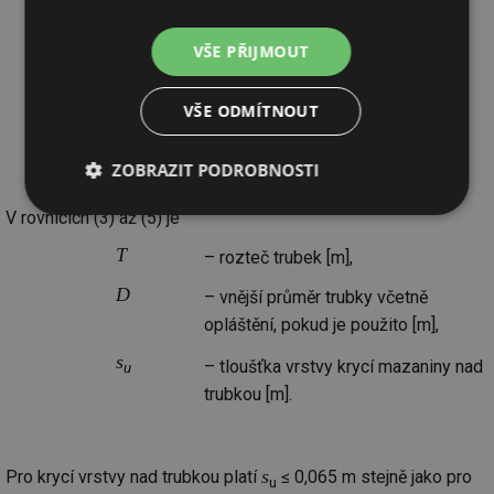
T
pro 0,05 m ≤
≤ 0,375 m
VŠE PŘIJMOUT
(4)
s
pro
≥ 0,015 m
u
VŠE ODMÍTNOUT
(5)
D
pro 0,010 m ≤
≤ 0,030 m
ZOBRAZIT PODROBNOSTI
V rovnicích (3) až (5) je
Nezbytně
Výkonové
Soubory
nutné
soubory
cílení
soubory
T
– rozteč trubek [m],
D
– vnější průměr trubky včetně
opláštění, pokud je použito [m],
Funkční soubory
Nezařazené
soubory
s
– tloušťka vrstvy krycí mazaniny nad
u
trubkou [m].
s
Pro krycí vrstvy nad trubkou platí
≤ 0,065 m stejně jako pro
u