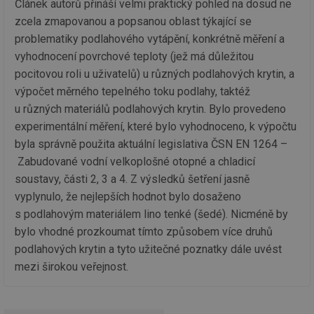
__cf_bm
29 minut
Te
Cloudflare Inc.
Článek autorů přináší velmi praktický pohled na dosud ne
59 sekund
co
.vimeo.com
zcela zmapovanou a popsanou oblast týkající se
po
ro
problematiky podlahového vytápění, konkrétně měření a
li
To
vyhodnocení povrchové teploty (jež má důležitou
př
by
pocitovou roli u uživatelů) u různých podlahových krytin, a
po
zp
výpočet měrného tepelného toku podlahy, taktéž
po
u různých materiálů podlahových krytin. Bylo provedeno
we
st
experimentální měření, které bylo vyhodnoceno, k výpočtu
sid
forum.tzb-
1 rok
To
byla správně použita aktuální legislativa ČSN EN 1264 –
info.cz
bě
so
Zabudované vodní velkoplošné otopné a chladicí
al
soustavy, části 2, 3 a 4. Z výsledků šetření jasně
na
so
vyplynulo, že nejlepších hodnot bylo dosaženo
re
pr
s podlahovým materiálem lino tenké (šedé). Nicméně by
po
sp
bylo vhodné prozkoumat tímto způsobem více druhů
rel
podlahových krytin a tyto užitečné poznatky dále uvést
_hjIncludedInSessionSample
1 minuta
Te
Hotjar Ltd
mezi širokou veřejnost.
59 sekund
co
energetika.tzb-
na
info.cz
ab
Ho
zd