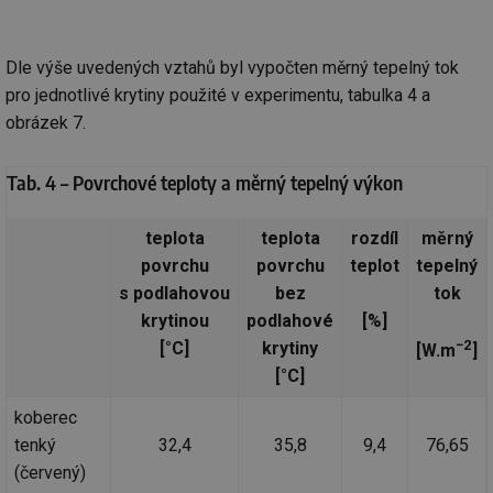
ab
sl
ce
pr
Dle výše uvedených vztahů byl vypočten měrný tepelný tok
poč
Ne
pro jednotlivé krytiny použité v experimentu, tabulka 4 a
žá
id
obrázek 7.
in
id
vetrani.tzb-
10 let
Te
Tab. 4 – Povrchové teploty a měrný tepelný výkon
info.cz
co
po
vy
se
teplota
teplota
rozdíl
měrný
_hjIncludedInSessionSample
1 minuta
Te
Hotjar Ltd
povrchu
povrchu
teplot
tepelný
59 sekund
co
elektro.tzb-
na
s podlahovou
bez
tok
info.cz
ab
krytinou
podlahové
[%]
Ho
zd
−2
[°C]
krytiny
[W.m
]
ná
za
[°C]
vz
de
de
koberec
re
tenký
32,4
35,8
9,4
76,65
we
(červený)
mv
2 měsíce 4
Te
Airtable
týdny
co