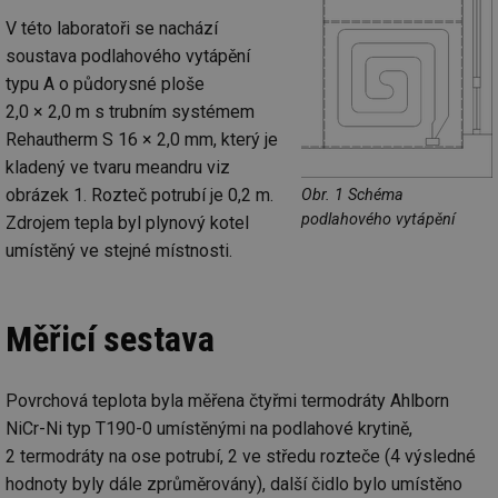
V této laboratoři se nachází
soustava podlahového vytápění
typu A o půdorysné ploše
2,0 × 2,0 m s trubním systémem
Rehautherm S 16 × 2,0 mm, který je
kladený ve tvaru meandru viz
obrázek 1. Rozteč potrubí je 0,2 m.
Obr. 1 Schéma
podlahového vytápění
Zdrojem tepla byl plynový kotel
umístěný ve stejné místnosti.
Měřicí sestava
Povrchová teplota byla měřena čtyřmi termodráty Ahlborn
NiCr-Ni typ T190-0 umístěnými na podlahové krytině,
2 termodráty na ose potrubí, 2 ve středu rozteče (4 výsledné
hodnoty byly dále zprůměrovány), další čidlo bylo umístěno