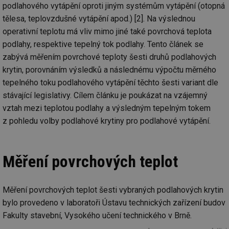
podlahového vytápění oproti jiným systémům vytápění (otopná
tělesa, teplovzdušné vytápění apod.) [2]. Na výslednou
operativní teplotu má vliv mimo jiné také povrchová teplota
podlahy, respektive tepelný tok podlahy. Tento článek se
zabývá měřením povrchové teploty šesti druhů podlahových
krytin, porovnáním výsledků a následnému výpočtu měrného
tepelného toku podlahového vytápění těchto šesti variant dle
stávající legislativy. Cílem článku je poukázat na vzájemný
vztah mezi teplotou podlahy a výsledným tepelným tokem
z pohledu volby podlahové krytiny pro podlahové vytápění.
Měření povrchových teplot
Měření povrchových teplot šesti vybraných podlahových krytin
bylo provedeno v laboratoři Ústavu technických zařízení budov
Fakulty stavební, Vysokého učení technického v Brně.