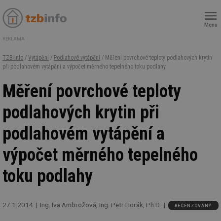
Menu
REKLAMA
TZB-info
/
Vytápění
/
Podlahové vytápění
/ Měření povrchové teploty podlahových krytin
při podlahovém vytápění a výpočet měrného tepelného toku podlahy
Měření povrchové teploty
podlahových krytin při
podlahovém vytápění a
výpočet měrného tepelného
toku podlahy
27.1.2014
Ing. Iva Ambrožová, Ing. Petr Horák, Ph.D.
RECENZOVANÝ