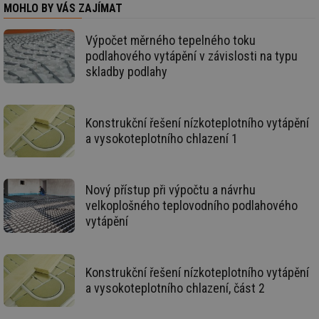
se
MOHLO BY VÁS ZAJÍMAT
_hjIncludedInSessionSample
1 minuta
Te
Hotjar Ltd
59 sekund
co
www.tzb-
Výpočet měrného tepelného toku
na
info.cz
podlahového vytápění v závislosti na typu
ab
Ho
skladby podlahy
zd
ná
za
vz
de
Konstrukční řešení nízkoteplotního vytápění
de
re
a vysokoteplotního chlazení 1
we
id
mojefirma.tzb-
1 rok
Te
info.cz
co
po
Nový přístup při výpočtu a návrhu
vy
velkoplošného teplovodního podlahového
se
vytápění
_hjIncludedInSessionSample
2 minuty
Te
Hotjar Ltd
co
forum.tzb-
na
info.cz
ab
Ho
Konstrukční řešení nízkoteplotního vytápění
zd
ná
a vysokoteplotního chlazení, část 2
za
vz
de