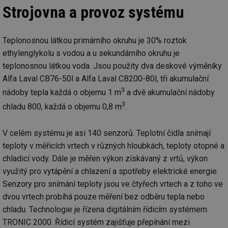
Strojovna a provoz systému
Teplonosnou látkou primárního okruhu je 30% roztok
ethylenglykolu s vodou a u sekundárního okruhu je
teplonosnou látkou voda. Jsou použity dva deskové výměníky
Alfa Laval CB76-50l a Alfa Laval CB200-80l, tři akumulační
3
nádoby tepla každá o objemu 1 m
a dvě akumulační nádoby
3
chladu 800, každá o objemu 0,8 m
.
V celém systému je asi 140 senzorů. Teplotní čidla snímají
teploty v měřicích vrtech v různých hloubkách, teploty otopné a
chladicí vody. Dále je měřen výkon získávaný z vrtů, výkon
využitý pro vytápění a chlazení a spotřeby elektrické energie.
Senzory pro snímání teploty jsou ve čtyřech vrtech a z toho ve
dvou vrtech probíhá pouze měření bez odběru tepla nebo
chladu. Technologie je řízena digitálním řídicím systémem
TRONIC 2000. Řídicí systém zajišťuje přepínání mezi