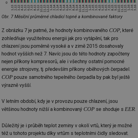
po
vy
se
Obr. 7 Měsíční průměrné chladicí topné a kombinované faktory
_hjAbsoluteSessionInProgress
29 minut
So
Hotjar Ltd
59 sekund
na
.tzb-info.cz
ab
COP
Z obrázku 7 je patrné, že hodnoty kombinovaného
, které
sl
ce
zohledňuje využitelnou energii jak pro vytápění, tak pro
pr
poč
chlazení jsou poměrně vysoké a v zimě 2015 dosahovaly
Ne
žá
hodnot vyšších než 7. Navíc jsou do této hodnoty započteny
id
nejen příkony kompresorů, ale i všechny ostatní pomocné
in
energie strojovny, tj. především příkony oběhových čerpadel.
id
vetrani.tzb-
10 let
Te
info.cz
co
COP
pouze samotného tepelného čerpadla by pak byl ještě
po
vy
výrazně vyšší.
se
_hjIncludedInSessionSample
1 minuta
Te
Hotjar Ltd
V letním období, kdy je v provozu pouze chlazení, jsou
59 sekund
co
elektro.tzb-
na
info.cz
COP
EER
většinou hodnoty nižší a kombinovaný
se shoduje s
.
ab
Ho
zd
ná
Důležitý je i průběh teplot zeminy v okolí vrtů, který je možné
za
vz
též u tohoto projektu díky vrtům s teplotními čidly sledovat.
de