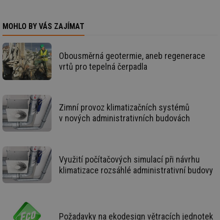
da
co
ná
we
MOHLO BY VÁS ZAJÍMAT
__cf_bm
29 minut
Te
Cloudflare Inc.
59 sekund
co
.vimeo.com
po
Obousměrná geotermie, aneb regenerace
ro
vrtů pro tepelná čerpadla
li
To
př
by
po
zp
Zimní provoz klimatizačních systémů
po
we
v nových administrativních budovách
st
sid
forum.tzb-
1 rok
To
info.cz
bě
so
al
Využití počítačových simulací při návrhu
na
klimatizace rozsáhlé administrativní budovy
so
re
pr
po
sp
rel
Požadavky na ekodesign větracích jednotek
_hjIncludedInSessionSample
1 minuta
Te
Hotjar Ltd