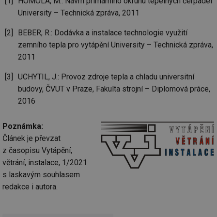
HOMOLA, M.: Návrh primárního okruhu tepelných čerpadel
_dc_gtm_UA-5901706-1
.tzb-info.cz
58 sekund
Te
University – Technická zpráva, 2011
co
př
w
BEBER, R.: Dodávka a instalace technologie využití
po
Sp
zemního tepla pro vytápění University – Technická zpráva,
Go
da
2011
kó
Po
lz
UCHYTIL, J.: Provoz zdroje tepla a chladu universitní
za
budovy, ČVUT v Praze, Fakulta strojní – Diplomová práce,
nu
be
2016
sk
fu
sp
ná
Poznámka:
je
kte
Článek je převzat
id
z časopisu Vytápění,
př
úč
větrání, instalace, 1/2021
An
s laskavým souhlasem
id
energetika.tzb-
10 let
Te
info.cz
co
redakce i autora.
po
vy
se