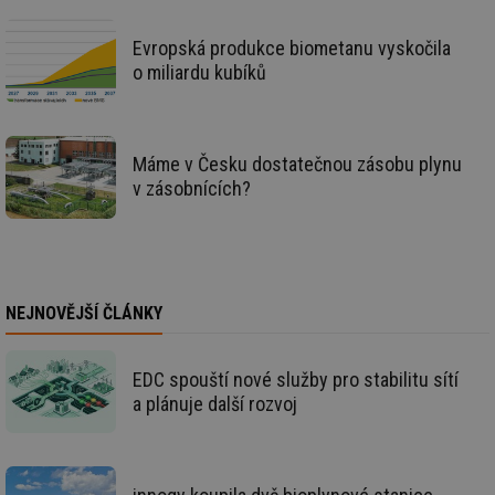
id
m.tzb-info.cz
10 let
Te
co
Evropská produkce biometanu vyskočila
po
o miliardu kubíků
vy
se
_hjIncludedInSessionSample
1 minuta
Te
Hotjar Ltd
59 sekund
co
www.tzb-
na
info.cz
Máme v Česku dostatečnou zásobu plynu
ab
Ho
v zásobnících?
zd
ná
za
vz
de
de
re
we
NEJNOVĚJŠÍ ČLÁNKY
id
mojefirma.tzb-
1 rok
Te
info.cz
co
po
EDC spouští nové služby pro stabilitu sítí
vy
a plánuje další rozvoj
se
_hjIncludedInSessionSample
2 minuty
Te
Hotjar Ltd
co
forum.tzb-
na
info.cz
ab