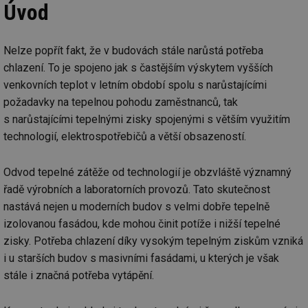
Úvod
Nelze popřít fakt, že v budovách stále narůstá potřeba
chlazení. To je spojeno jak s častějším výskytem vyšších
venkovních teplot v letním období spolu s narůstajícími
požadavky na tepelnou pohodu zaměstnanců, tak
s narůstajícími tepelnými zisky spojenými s větším využitím
technologií, elektrospotřebičů a větší obsazeností.
Odvod tepelné zátěže od technologií je obzvláště významný
řadě výrobních a laboratorních provozů. Tato skutečnost
nastává nejen u moderních budov s velmi dobře tepelně
izolovanou fasádou, kde mohou činit potíže i nižší tepelné
zisky. Potřeba chlazení díky vysokým tepelným ziskům vzniká
i u starších budov s masivními fasádami, u kterých je však
stále i značná potřeba vytápění.