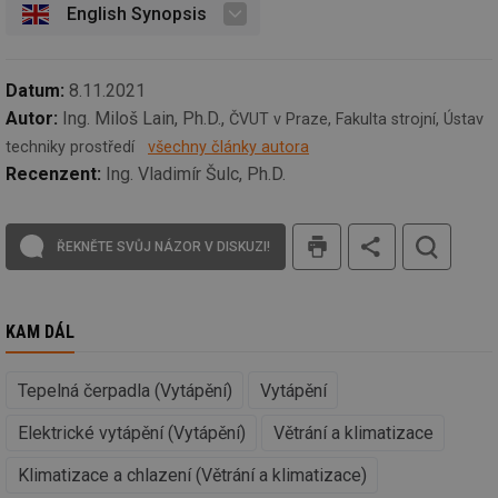
_hjIncludedInSessionSample
1 minuta
Te
Hotjar Ltd
English Synopsis
59 sekund
co
kalkulator.tzb-
na
info.cz
ab
Ho
zd
Datum:
8.11.2021
ná
za
Autor:
Ing. Miloš Lain, Ph.D.,
ČVUT v Praze, Fakulta strojní, Ústav
vz
de
techniky prostředí
všechny články autora
de
Recenzent:
Ing. Vladimír Šulc, Ph.D.
re
we
_hjIncludedInSessionSample
1 minuta
Te
Hotjar Ltd
tisk
59 sekund
co
voda.tzb-
ŘEKNĚTE SVŮJ NÁZOR V DISKUZI!
na
info.cz
ab
Ho
zd
ná
KAM DÁL
za
vz
de
de
Tepelná čerpadla (Vytápění)
Vytápění
re
we
Elektrické vytápění (Vytápění)
Větrání a klimatizace
__gfp_64b
1 rok
Je
Gemius
so
.tzb-info.cz
Klimatizace a chlazení (Větrání a klimatizace)
kt
spr