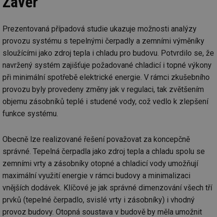
Závěr
_hjFirstSeen
29 minut
So
Hotjar Ltd
59 sekund
na
.tzb-info.cz
ab
sl
Prezentovaná případová studie ukazuje možnosti analýzy
ce
pr
provozu systému s tepelnými čerpadly a zemními výměníky
poč
Ne
sloužícími jako zdroj tepla i chladu pro budovu. Potvrdilo se, že
žá
navržený systém zajišťuje požadované chladicí i topné výkony
id
in
při minimální spotřebě elektrické energie. V rámci zkušebního
id
forum.tzb-
1 rok
Te
provozu byly provedeny změny jak v regulaci, tak zvětšením
info.cz
co
po
objemu zásobníků teplé i studené vody, což vedlo k zlepšení
vy
funkce systému.
se
_hjIncludedInSessionSample
1 minuta
Te
Hotjar Ltd
59 sekund
co
vetrani.tzb-
Obecně lze realizované řešení považovat za koncepčně
na
info.cz
ab
správné. Tepelná čerpadla jako zdroj tepla a chladu spolu se
Ho
zd
zemními vrty a zásobníky otopné a chladicí vody umožňují
ná
maximální využití energie v rámci budovy a minimalizaci
za
vz
vnějších dodávek. Klíčové je jak správné dimenzování všech tří
de
de
prvků (tepelné čerpadlo, svislé vrty i zásobníky) i vhodný
re
we
provoz budovy. Otopná soustava v budově by měla umožnit