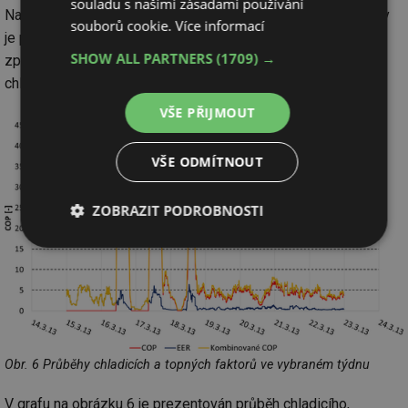
souladu s našimi zásadami používání
Na obrázku 5 je ukázán zimní provoz koncem roku 2014, Kdy
souborů cookie.
Více informací
je patrný nárůst topných i chladicích výkonů pravděpodobně
SHOW ALL PARTNERS
(1709) →
způsobený většími zásobníky a zvyšováním potřebného
chladicího výkonu.
VŠE PŘIJMOUT
VŠE ODMÍTNOUT
ZOBRAZIT PODROBNOSTI
Nezbytně
Výkonové
Soubory
nutné
soubory
cílení
soubory
Funkční soubory
Nezařazené
soubory
Obr. 6 Průběhy chladicích a topných faktorů ve vybraném týdnu
V grafu na obrázku 6 je prezentován průběh chladicího,