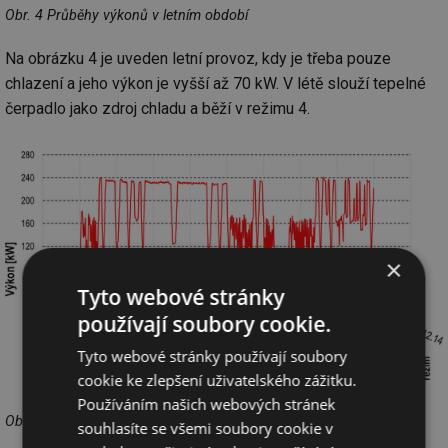
Obr. 4 Průběhy výkonů v letním období
Na obrázku 4 je uveden letní provoz, kdy je třeba pouze
chlazení a jeho výkon je vyšší až 70 kW. V létě slouží tepelné
čerpadlo jako zdroj chladu a běží v režimu 4.
×
Tyto webové stránky
používají soubory cookie.
Tyto webové stránky používají soubory
cookie ke zlepšení uživatelského zážitku.
Používáním našich webových stránek
Obr. 5 Průběhy výkonů v zimním období konec roku 2014
souhlasíte se všemi soubory cookie v