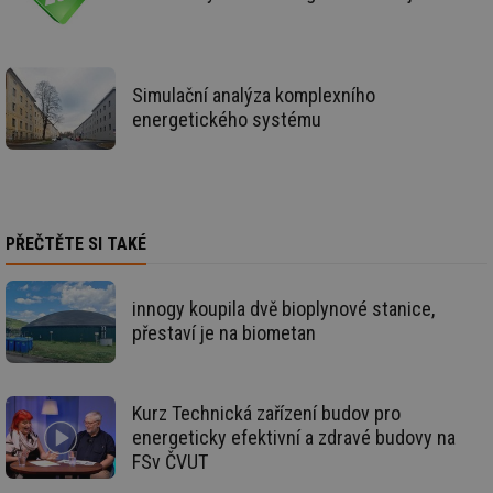
59 sekund
co
energetika.tzb-
na
info.cz
ab
Ho
zd
ná
Simulační analýza komplexního
za
energetického systému
vz
de
de
re
we
_hjIncludedInSessionSample
1 minuta
Te
Hotjar Ltd
59 sekund
co
stavba.tzb-
PŘEČTĚTE SI TAKÉ
na
info.cz
ab
Ho
zd
ná
innogy koupila dvě bioplynové stanice,
za
přestaví je na biometan
vz
de
de
re
we
Kurz Technická zařízení budov pro
id
www.tzb-
10 let
Te
energeticky efektivní a zdravé budovy na
info.cz
co
FSv ČVUT
po
vy
se