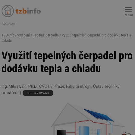
Menu
REKLAMA
TZB-info
/
Vytápění
/
Tepelná čerpadla
/ Využití tepelných čerpadel pro dodávku tepla a
chladu
Využití tepelných čerpadel pro
dodávku tepla a chladu
Ing. Miloš Lain, Ph.D., ČVUT v Praze, Fakulta strojní, Ústav techniky
prostředí
RECENZOVANÝ