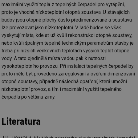
id
voda.tzb-
10 let
Te
maximální využití tepla z tepelných čerpadel pro vytápění,
info.cz
co
proto je vhodná nízkoteplotní otopná soustava. U stávajících
po
vy
budov jsou otopné plochy často předimenzované a soustavu
se
lze provozovat jako nízkoteplotní. V řadě budov se však
id
kalkulator.tzb-
1 rok
Te
info.cz
co
vyskytují místa, kde ať už kvůli rekonstrukci otopné soustavy,
po
nebo kvůli špatným tepelně technickým parametrům stavby je
vy
se
třeba při nižších venkovních teplotách vyšších teplot otopné
id
oze.tzb-info.cz
10 let
Te
vody. A tato ojedinělá místa vedou pak k nutnosti
co
po
vysokoteplotního provozu. Při instalaci tepelných čerpadel by
vy
proto mělo být provedeno zaregulování a ověření dimenzování
se
otopné soustavy, případně následná opatření, která umožní
_hjIncludedInSessionSample
1 minuta
Te
Hotjar Ltd
59 sekund
co
oze.tzb-info.cz
nízkoteplotní provoz, a tím i maximální využití tepelného
na
ab
čerpadla po většinu zimy.
Ho
zd
ná
za
vz
Literatura
de
de
re
we