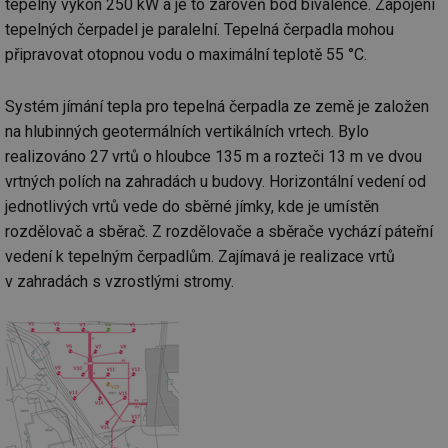
tepelný výkon 250 kW a je to zároveň bod bivalence. Zapojení
tepelných čerpadel je paralelní. Tepelná čerpadla mohou
připravovat otopnou vodu o maximální teplotě 55 °C.
Systém jímání tepla pro tepelná čerpadla ze země je založen
na hlubinných geotermálních vertikálních vrtech. Bylo
realizováno 27 vrtů o hloubce 135 m a rozteči 13 m ve dvou
vrtných polích na zahradách u budovy. Horizontální vedení od
jednotlivých vrtů vede do sběrné jímky, kde je umístěn
rozdělovač a sběrač. Z rozdělovače a sběrače vychází páteřní
vedení k tepelným čerpadlům. Zajímavá je realizace vrtů
v zahradách s vzrostlými stromy.