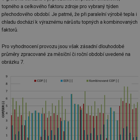
topného a celkového faktoru zdroje pro vybraný týden
přechodového období. Je patrné, že při paralelní výrobě tepla i
chladu dochází k výraznému nárůstu topných a kombinovaných
Nezbytně nutné soubory
Výkonové soubory
faktorů.
Soubory cílení
Funkční soubory
Pro vyhodnocení provozu jsou však zásadní dlouhodobé
Nezařazené soubory
průměry zpracované za měsíční či roční období uvedené na
Nezbytně nutné soubory cookie umožňují základní
obrázku 7.
funkce webových stránek, jako je přihlášení
uživatele a správa účtu. Webové stránky nelze bez
nezbytně nutných souborů cookie správně používat.
Provider
/
Název
Vyprší
Po
Doména
g_state
.forum.tzb-
Zavřením
Sl
info.cz
prohlížeče
př
po
g_csrf_token
.forum.tzb-
Zavřením
Sl
info.cz
prohlížeče
př
po
id
konference.tzb-
1 rok
Te
info.cz
co