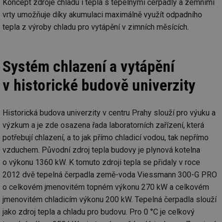
Koncept zdroje chladu i tepla s tepelnými čerpadly a zemními
vrty umožňuje díky akumulaci maximálně využít odpadního
tepla z výroby chladu pro vytápění v zimních měsících.
Systém chlazení a vytápění
v historické budově univerzity
Historická budova univerzity v centru Prahy slouží pro výuku a
výzkum a je zde osazena řada laboratorních zařízení, která
potřebují chlazení, a to jak přímo chladicí vodou, tak nepřímo
vzduchem. Původní zdroj tepla budovy je plynová kotelna
o výkonu 1360 kW. K tomuto zdroji tepla se přidaly v roce
2012 dvě tepelná čerpadla země-voda Viessmann 300-G PRO
o celkovém jmenovitém topném výkonu 270 kW a celkovém
jmenovitém chladicím výkonu 200 kW. Tepelná čerpadla slouží
jako zdroj tepla a chladu pro budovu. Pro 0 °C je celkový