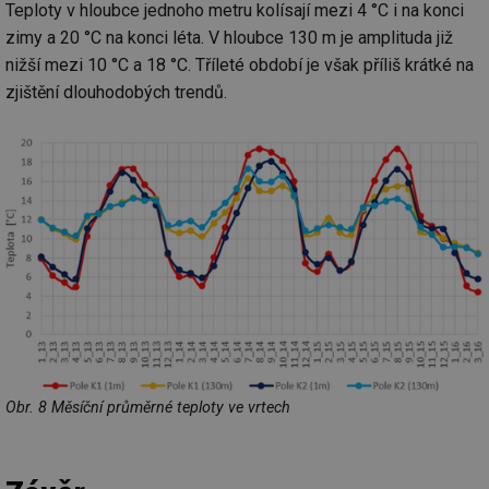
de
Teploty v hloubce jednoho metru kolísají mezi 4 °C i na konci
re
zimy a 20 °C na konci léta. V hloubce 130 m je amplituda již
we
nižší mezi 10 °C a 18 °C. Tříleté období je však příliš krátké na
mv
2 měsíce 4
Te
Airtable
týdny
co
.tzb-info.cz
zjištění dlouhodobých trendů.
po
sl
už
int
vý
vl
po
Air
us
už
pr
int
tě
id
vytapeni.tzb-
10 let
Te
info.cz
co
po
vy
se
id
stavba.tzb-
10 let
Te
Obr. 8 Měsíční průměrné teploty ve vrtech
info.cz
co
po
vy
se