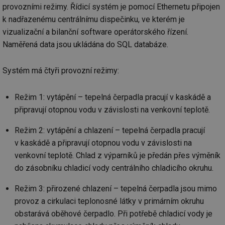
provozními režimy. Řídicí systém je pomocí Ethernetu připojen
k nadřazenému centrálnímu dispečinku, ve kterém je
vizualizační a bilanční software operátorského řízení.
Naměřená data jsou ukládána do SQL databáze.
Systém má čtyři provozní režimy:
Režim 1: vytápění – tepelná čerpadla pracují v kaskádě a
připravují otopnou vodu v závislosti na venkovní teplotě.
Režim 2: vytápění a chlazení – tepelná čerpadla pracují
v kaskádě a připravují otopnou vodu v závislosti na
venkovní teplotě. Chlad z výparníků je předán přes výměník
do zásobníku chladicí vody centrálního chladicího okruhu.
Režim 3: přirozené chlazení – tepelná čerpadla jsou mimo
provoz a cirkulaci teplonosné látky v primárním okruhu
obstarává oběhové čerpadlo. Při potřebě chladicí vody je