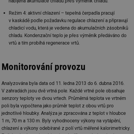
nabíjena akumulace chladu přes výměník chladu.
Režim 4: aktivní chlazení – tepelná čerpadla pracují
v kaskádě podle požadavku regulace chlazení a připravují
chladicí vodu, která je vedena do akumulačních zásobníků
chladu. Kondenzační teplo je přes výměník předáváno do
vrtů a tím probíhá regenerace vrtů.
Monitorování provozu
Analyzována byla data od 11. ledna 2013 do 6. dubna 2016.
V zahradách jsou dvě vrtná pole. Každé vrtné pole obsahuje
senzory teploty ve dvou vrtech. Průměrná teplota ve vrtném
poli byla vypočtena jako průměr teplot z obou vrtů pro
jednotlivé hloubky. Analýza je zpracována z teplot v hloubce
1 m, 70 m a 130 m. Byly vyhodnoceny výkony na vytápění,
chlazení a výkony odebírané z polí vrtů měřené kalorimetricky.