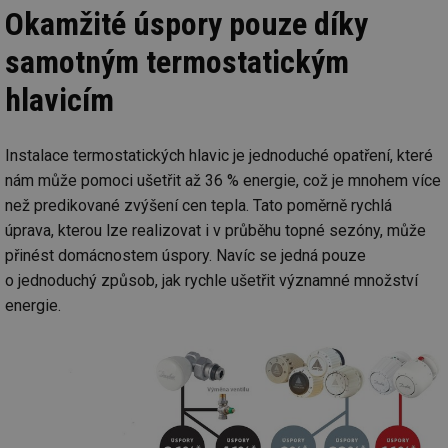
soubory
Okamžité úspory pouze díky
samotným termostatickým
Funkční soubory
Nezařazené
hlavicím
soubory
Instalace termostatických hlavic je jednoduché opatření, které
nám může pomoci ušetřit až 36 % energie, což je mnohem více
než predikované zvýšení cen tepla. Tato poměrně rychlá
úprava, kterou lze realizovat i v průběhu topné sezóny, může
Nezbytně nutné soubory
Výkonové soubory
přinést domácnostem úspory. Navíc se jedná pouze
Soubory cílení
Funkční soubory
o jednoduchý způsob, jak rychle ušetřit významné množství
Nezařazené soubory
energie.
Nezbytně nutné soubory cookie umožňují základní
funkce webových stránek, jako je přihlášení
uživatele a správa účtu. Webové stránky nelze bez
nezbytně nutných souborů cookie správně používat.
Provider
/
Název
Vyprší
Po
Doména