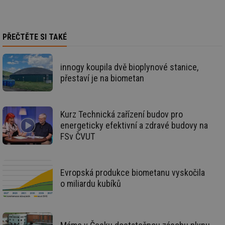
ab
Ho
zd
ná
za
PŘEČTĚTE SI TAKÉ
vz
de
de
re
innogy koupila dvě bioplynové stanice,
we
přestaví je na biometan
id
voda.tzb-
10 let
Te
info.cz
co
po
vy
se
Kurz Technická zařízení budov pro
energeticky efektivní a zdravé budovy na
id
kalkulator.tzb-
1 rok
Te
info.cz
co
FSv ČVUT
po
vy
se
id
oze.tzb-info.cz
10 let
Te
Evropská produkce biometanu vyskočila
co
po
o miliardu kubíků
vy
se
_hjIncludedInSessionSample
1 minuta
Te
Hotjar Ltd
59 sekund
co
oze.tzb-info.cz
na