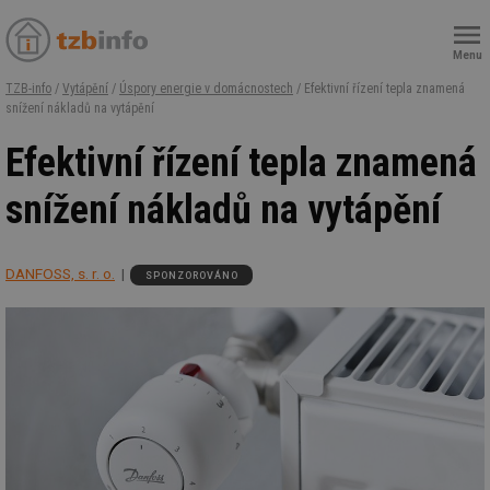
Menu
TZB-info
/
Vytápění
/
Úspory energie v domácnostech
/ Efektivní řízení tepla znamená
snížení nákladů na vytápění
Efektivní řízení tepla znamená
snížení nákladů na vytápění
DANFOSS, s. r. o.
SPONZOROVÁNO