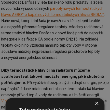
Společnost Danfoss v létě loňského roku představila zcela
novou řadu vysoce účinných
paroplynových termostatických
hlavic AERO™ a kapalinových termostatických hlavic REDIA™
.
Naše nová, kompletní řada je navržena v té nejlepší kvalitě
a s nejvyšší přesností regulace teploty. Všechny radiátorové
termostatické hlavice Danfoss v nové řadě patří do nejvyšší
kategorie klasifikace CA podle normy EN215. Na základě
teploty okolního vzduchu namísto teploty vody v otopné
soustavě nabízejí nejpřesnější regulaci prostorové teploty
a nejvyšší energetickou účinnost.
Díky termostatické hlavici na radiátoru můžeme
spotřebovávat takové množství energie, jaké skutečně
potřebujeme.
Při využívání bezplatných zdrojů energie, jako je
např. vyhřátí dané místnosti od slunce, termostatická hlavice
omezuje přívod teplé vody do radiátoru a tím šetří energii.
V případě elektronických termostatických hlavic
můžeme také
×
nastavit konkrétní teplotu a naprogramovat harmonogram
Tyto webové stránky