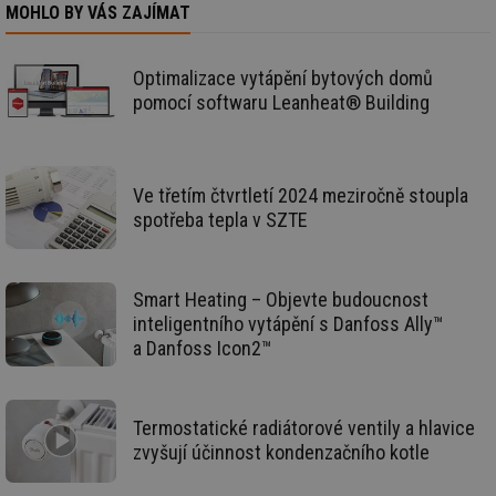
info.cz
co
MOHLO BY VÁS ZAJÍMAT
po
vy
se
Optimalizace vytápění bytových domů
id
stavba.tzb-
10 let
Te
info.cz
co
pomocí softwaru Leanheat® Building
po
vy
se
_hjFirstSeen
29 minut
So
Hotjar Ltd
59 sekund
na
Ve třetím čtvrtletí 2024 meziročně stoupla
.tzb-info.cz
ab
spotřeba tepla v SZTE
sl
ce
pr
poč
Ne
Smart Heating – Objevte budoucnost
žá
id
inteligentního vytápění s Danfoss Ally™
in
a Danfoss Icon2™
id
forum.tzb-
1 rok
Te
info.cz
co
po
vy
Termostatické radiátorové ventily a hlavice
se
zvyšují účinnost kondenzačního kotle
_hjIncludedInSessionSample
1 minuta
Te
Hotjar Ltd
59 sekund
co
vetrani.tzb-
na
info.cz