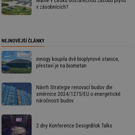
Máme v Česku dostatečnou zásobu plynu
ab
v zásobnících?
Ho
zd
ná
za
vz
de
de
re
NEJNOVĚJŠÍ ČLÁNKY
we
_dc_gtm_UA-5901706-1
.tzb-info.cz
58 sekund
Te
co
innogy koupila dvě bioplynové stanice,
př
w
přestaví je na biometan
po
Sp
Go
da
kó
Návrh Strategie renovací budov dle
Po
lz
směrnice 2024/1275/EU o energetické
za
náročnosti budov
nu
be
sk
fu
sp
ná
2 dny Konference DesignBlok Talks
je
kte
id