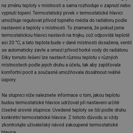
na změnu teploty v místnosti a sama rozhoduje o zapnutí nebo
vypnutí topení. Termostatický prvek v termostatické hlavici
umožňuje regulovat přívod topného média do radiátoru podle
nastavení a teploty v místnosti. To znamená, že pokud jsme
termostatickou hlavici nastavili na trojku, což odpovídá teplotě
asi 20 °C, a tato teplota bude v dané místnosti dosažena, ventil
se automaticky zavře a omezí přívod horké vody do radiátoru.
Díky tomuto řešení lze nastavit různou teplotu v různých
místnostech podle jejich druhu a účelu, tak aby zajišťovala
komfortní pocit a současně umožňovala dosáhnout reálné
úspory.
Na stupnici níže naleznete informace o tom, jakou teplotu
budou termostatické hlavice udržovat při nastavení určité
číselné úrovně stupnice. Uvedené teploty se liší podle druhu
konkrétní termostatické hlavice. Z tohoto důvodu si vždy
zkontrolujte uživatelský návod zakoupené termostatické
hlavice.