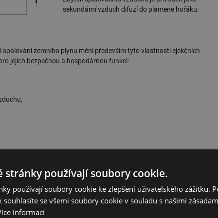
sekundární vzduch difuzí do plamene hořáku.
i spalování zemního plynu mění především tyto vlastnosti ejekčních
 pro jejich bezpečnou a hospodárnou funkci:
zduchu,
bičů
 stránky používají soubory cookie.
H
ynem klesá objemový energetický obsah (spalné teplo
a výhřevnost
ky používají soubory cookie ke zlepšení uživatelského zážitku. 
s
 výkon hořáků a tím i příkon spotřebiče. Současně však vlivem snižování
 souhlasíte se všemi soubory cookie v souladu s našimi zásadam
. 3) a tím i množství směsi ZP+H
protékající tryskou hořáku.
Více informací
2