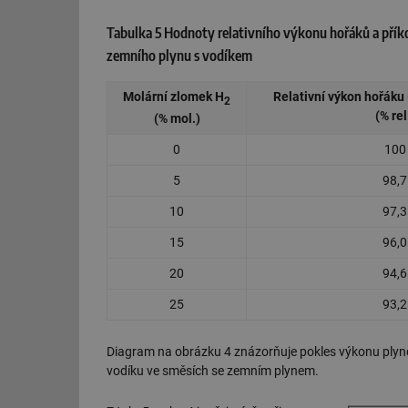
g_csrf_token
Tabulka 5 Hodnoty relativního výkonu hořáků a přík
zemního plynu s vodíkem
id
Molární zlomek H
Relativní výkon hořáku 
_hjAbsoluteSession
2
(% rel
(% mol.)
0
100
id
5
98,7
_hjIncludedInSessi
10
97,3
15
96,0
mv
20
94,6
25
93,2
id
id
Diagram na obrázku 4 znázorňuje pokles výkonu plyn
vodíku ve směsích se zemním plynem.
_hjFirstSeen