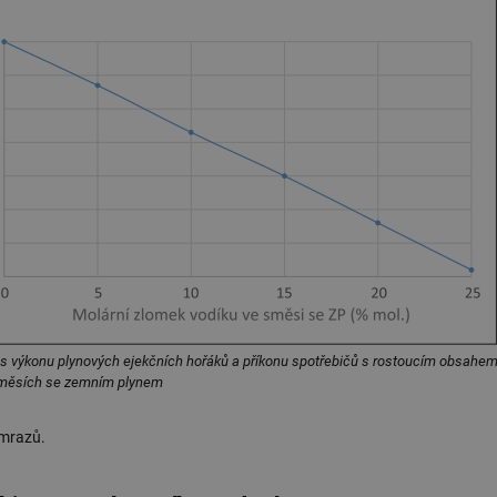
žádné identifikovatelné informace.
forum.tzb-
1 rok
Tento soubor cookie se používá k vytváře
info.cz
onSample
1 minuta
Tento soubor cookie je nastaven tak, aby
Hotjar Ltd
59 sekund
o tom, zda je tento návštěvník zahrnut d
vetrani.tzb-
definovaného denním limitem relace va
info.cz
voda.tzb-
10 let
Tento soubor cookie se používá k vytváře
info.cz
kalkulator.tzb-
1 rok
Tento soubor cookie se používá k vytváře
info.cz
oze.tzb-info.cz
10 let
Tento soubor cookie se používá k vytváře
onSample
1 minuta
Tento soubor cookie je nastaven tak, aby
Hotjar Ltd
59 sekund
o tom, zda je tento návštěvník zahrnut d
oze.tzb-info.cz
definovaného denním limitem relace va
6-1
.tzb-info.cz
58 sekund
Tento soubor cookie je přidružen k web
Správce značek Google k načtení dalších 
es výkonu plynových ejekčních hořáků a příkonu spotřebičů s rostoucím obsahe
stránku. Pokud je použit, lze jej považov
směsích se zemním plynem
nutný, protože bez něj jiné skripty nemu
Konec názvu je jedinečné číslo, které je t
přidruženého účtu Google Analytics.
 mrazů.
energetika.tzb-
10 let
Tento soubor cookie se používá k vytváře
info.cz