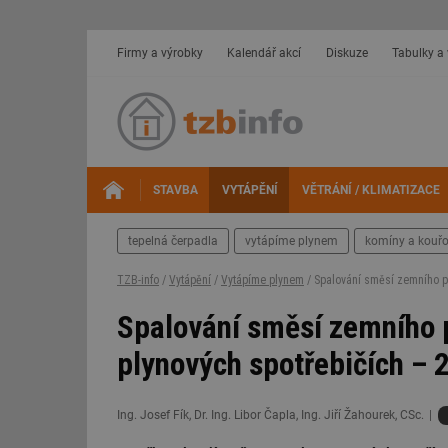
Firmy a výrobky
Kalendář akcí
Diskuze
Tabulky a
STAVBA
VYTÁPĚNÍ
VĚTRÁNÍ / KLIMATIZACE
tepelná čerpadla
vytápíme plynem
komíny a kouř
TZB-info
/
Vytápění
/
Vytápíme plynem
/ Spalování směsí zemního p
Spalování směsí zemního 
plynových spotřebičích – 2
Ing. Josef Fík, Dr. Ing. Libor Čapla, Ing. Jiří Žahourek, CSc.