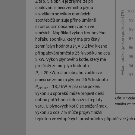
Z tab. 5 a obr. 4 je zřejmé, že při
spalování směsí zemního plynu
id
s vodíkem se výkon domácích
spotřebičů snižuje přímo úměrně
_hjIncludedInSessi
s rostoucím obsahem vodíku ve
směsích. Například výkon troubového
hořáku sporáku, který má pro čistý
id
P
zemní plyn hodnotu
= 3,2 kW, klesne
z
při spalování směsi s 25 % vodíku na cca
id
3 kW. Výkon plynového kotle, který má
pro čistý zemní plyn hodnotu
id
P
= 20 kW, má při obsahu vodíku ve
z
_hjIncludedInSessi
směsi se zemním plynem 25 % hodnotu
P
= 18,7 kW. V praxi se pokles
ZP+H2
_dc_gtm_UA-590170
výkonu u sporáků může projevit delší
Obr. 4 Pokl
dobou potřebnou k dosažení teploty
vodíku ve 
varu. U plynových kotlů se snížení max.
výkonu o cca 7 % může projevit nižší
teplotou ve vytápěných prostorách v případě velkých
id