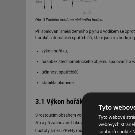
Obr. 3 Funkční schéma ejekčního hořáku
Při spalování směsí zemního plynu s vodíkem se oprot
hořáků a domácích spotřebičů, které jsou rozhodující
výkon hořáku,
násobek stechiometrického objemu spalovacího v
účinnost spotřebičů,
stabilita plamene.
3.1 Výkon hořáků a příkon spotře
Tyto webové
S rostoucím obsahem vodíku ve směsích se zemním pl
Tyto webové strán
H
) a při zachování tlakových parametrů směsí klesá i
webových stránek
i
w
hustoty směsí ZP+H
roste výtoková rychlost
(obr
souborů cookie.
2
1p