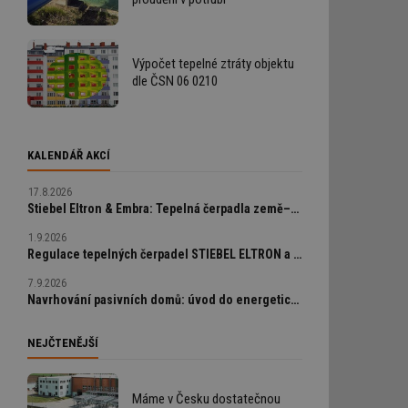
Výpočet tepelné ztráty objektu
dle ČSN 06 0210
KALENDÁŘ AKCÍ
17.8.2026
Stiebel Eltron & Embra: Tepelná čerpadla země–voda a geotermální vrty od A do Z
1.9.2026
Regulace tepelných čerpadel STIEBEL ELTRON a chytrá bezdrátová zónová regulace UT/CHL Resideo EvoHome wifi
7.9.2026
Navrhování pasivních domů: úvod do energeticky úsporné výstavby
NEJČTENĚJŠÍ
Máme v Česku dostatečnou