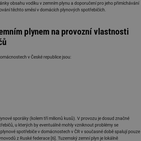
tránky obsahu vodíku v zemním plynu a doporučení pro jeho přimíchávání
ování těchto směsí v domácích plynových spotřebičích.
zemním plynem na provozní vlastnosti
čů
omácnostech v České republice jsou:
ynové sporáky (kolem tří milionů kusů). V provozu je dosud značné
třebičů, u kterých by eventuálně mohly vzniknout problémy se
plynové spotřebiče v domácnostech v ČR v současné době spalují pouze
novodů z Ruské federace [6]. Tuzemský zemní plyn je lokálně