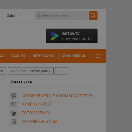
Další
estav.tv
nový videoportál
KA
FACILITY
BEZPEČNOST
CENY ENERGIÍ
DALŠÍ
ch
vytápíme pevnými palivy
další
TÉMATA 2026
ÚSPORY ENERGIE V DOMÁCNOSTECH
VÝMĚNY KOTLŮ
FOTOVOLTAIKA
VYTÁPÍME PLYNEM