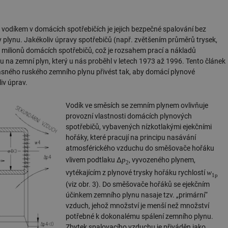
vodíkem v domácích spotřebičích je jejich bezpečné spalování bez
aky plynu. Jakékoliv úpravy spotřebičů (např. zvětšením průměrů trysek,
 milionů domácích spotřebičů, což je rozsahem prací a nákladů
u na zemní plyn, který u nás proběhl v letech 1973 až 1996. Tento článek
časného ruského zemního plynu přivést tak, aby domácí plynové
iv úprav.
Vodík ve směsích se zemním plynem ovlivňuje
provozní vlastnosti domácích plynových
spotřebičů, vybavených nízkotlakými ejekčními
hořáky, které pracují na principu nasávání
atmosférického vzduchu do směšovače hořáku
p
vlivem podtlaku Δ
, vyvozeného plynem,
2
w
vytékajícím z plynové trysky hořáku rychlostí
1p
(viz obr. 3). Do směšovače hořáků se ejekčním
účinkem zemního plynu nasaje tzv. „primární“
vzduch, jehož množství je menší než množství
potřebné k dokonalému spálení zemního plynu.
Zbytek spalovacího vzduchu je přiváděn jako