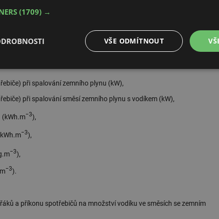
TNERS
(1709) →
směsí zemního plynu s vodíkem je dán rovnicí:
(10)
ODROBNOSTI
VŠE ODMÍTNOUT
VŠ
é
Výkonové
Soubory cílení
Funkční soubory
soubory
řebiče) při spalování zemního plynu (kW),
řebiče) při spalování směsí zemního plynu s vodíkem (kW),
−3
u (kWh.m
),
−3
(kWh.m
),
é soubory
Výkonové soubory
Soubory cílení
Funkční soubory
Neza
−3
g.m
),
ry cookie umožňují základní funkce webových stránek, jako je přihlášení uživatele a
−3
.m
).
zbytně nutných souborů cookie správně používat.
Provider
/
Vyprší
Popis
Doména
hořáků a příkonu spotřebičů na množství vodíku ve směsích se zemním
.forum.tzb-
Zavřením
Slouží k přihlášení pomocí Google
info.cz
prohlížeče