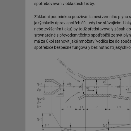
spotřebováván v oblastech těžby.
Základní podmínkou používání směsí zemního plynu s 
jakýchkoliv úprav spotřebičů, tedy i se stávajícími tl
nebo zvýšením tlaku) by totiž představovaly zásah do
srovnatelné s převodem těchto spotřebičů ze svítiplyn
má za úkol stanovit jaké množství vodíku lze do sou
spotřebiče bezpečně fungovaly bez nutnosti jakýchkol