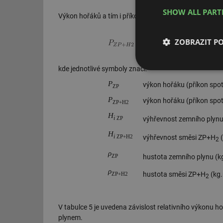
SHOW ALL PAR
Výkon hořáků a tím i příkon spotřebičů při spalování 
ZOBRAZIT P
kde jednotlivé symboly značí:
Nezbytně nutn
soubory
P
výkon hořáku (příkon spot
ZP
P
výkon hořáku (příkon spot
ZP+H2
H
i
výhřevnost zemního plyn
ZP
H
i
výhřevnost směsi ZP+H
ZP+H2
2
Nezbytně nutn
ρ
hustota zemního plynu (k
ZP
Nezbytně nutné soubo
ρ
hustota směsi ZP+H
(kg
ZP+H2
stránky nelze bez ne
2
Název
V tabulce 5 je uvedena závislost relativního výkonu 
g_state
plynem.