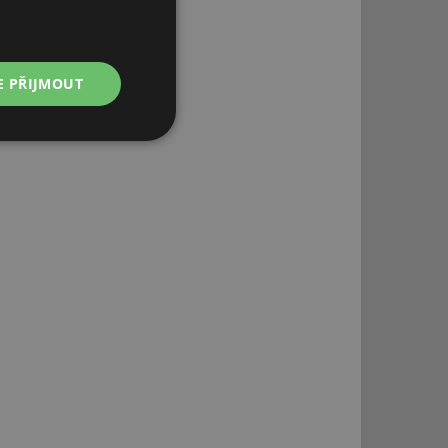
E PŘIJMOUT
Nezařazené
soubory
řazené soubory
 správa účtu. Webové