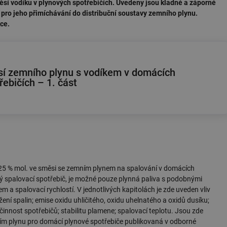
ěsí vodíku v plynových spotřebičích. Uvedeny jsou kladné a záporné
pro jeho přimíchávání do distribuční soustavy zemního plynu.
ce.
sí zemního plynu s vodíkem v domácích
řebičích – 1. část
ž 25 % mol. ve směsi se zemním plynem na spalování v domácích
ný spalovací spotřebič, je možné pouze plynná paliva s podobnými
a spalovací rychlostí. V jednotlivých kapitolách je zde uveden vliv
ní spalin; emise oxidu uhličitého, oxidu uhelnatého a oxidů dusíku;
činnost spotřebičů; stabilitu plamene; spalovací teplotu. Jsou zde
ím plynu pro domácí plynové spotřebiče publikovaná v odborné