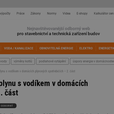
 výpočty
Práce
Zákony
Normy
Videa
E-shopy
Kalkulátor cen
Nejnavštěvovanější odborný web
pro stavebnictví a technická zařízení budov
VODA / KANALIZACE
OBNOVITELNÁ ENERGIE
ELEKTRO
ENERGETI
ovody
výměny kotlů
podlahové vytápění
úspory energie v domácnoste
lynu s vodíkem v domácích plynových spotřebičích – 2. část
plynu s vodíkem v domácích
. část
ODBORNÝ