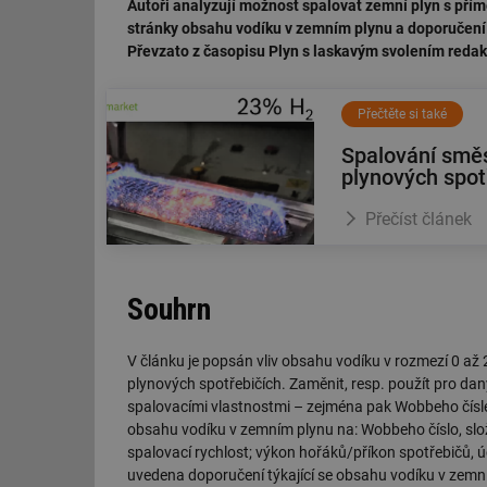
Autoři analyzují možnost spalovat zemní plyn s přím
stránky obsahu vodíku v zemním plynu a doporučení 
Převzato z časopisu Plyn s laskavým svolením redak
Přečtěte si také
Spalování smě
plynových spot
Přečíst článek
Souhrn
V článku je popsán vliv obsahu vodíku v rozmezí 0 a
plynových spotřebičích. Zaměnit, resp. použít pro da
spalovacími vlastnostmi – zejména pak Wobbeho číslem 
obsahu vodíku v zemním plynu na: Wobbeho číslo, slože
spalovací rychlost; výkon hořáků/příkon spotřebičů, ú
uvedena doporučení týkající se obsahu vodíku v zemn