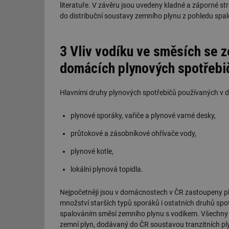
literatuře. V závěru jsou uvedeny kladné a záporné s
do distribuční soustavy zemního plynu z pohledu spal
3 Vliv vodíku ve směsích se 
domácích plynových spotřebi
Hlavními druhy plynových spotřebičů používaných v d
plynové sporáky, vařiče a plynové varné desky,
průtokové a zásobníkové ohřívače vody,
plynové kotle,
lokální plynová topidla.
Nejpočetněji jsou v domácnostech v ČR zastoupeny pl
množství starších typů sporáků i ostatních druhů spo
spalováním směsí zemního plynu s vodíkem. Všechny 
zemní plyn, dodávaný do ČR soustavou tranzitních ply