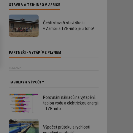
STAVBA A TZB-INFO V AFRICE
Čeští stavaři staví školu
v Zambii a TZB-info je u toho!
PARTNEŘI - VYTÁPÍME PLYNEM
REKLAMA
TABULKY & VÝPOČTY
Porovnání nákladů na vytápění,
teplou vodu a elektrickou energii
- TZB-info
Výpočet průtoku a rychlosti
proudění v potrubí