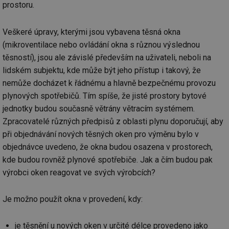
cookie se
informace
prostoru.
za
používá k
jak konco
už
rozlišení
uživatel p
pr
jedinečných
webové st
na
uživatelů
Veškeré úpravy, kterými jsou vybavena těsná okna
a jakoukol
op
přiřazením
reklamu, 
re
(mikroventilace nebo ovládání okna s různou výslednou
náhodně
koncový už
n
vygenerovaného
mohl vidě
re
těsností), jsou ale závislé především na uživateli, neboli na
čísla jako
návštěvou
identifikátoru
uvedenéh
lidském subjektu, kde může být jeho přístup i takový, že
si23
www.tzb-info.cz
2 měsíce
Ta
klienta. Je
webu.
po
součástí
nemůže docházet k řádnému a hlavně bezpečnému provozu
uk
každého
id
vytahy.tzb-
10 let
Tento sou
už
plynových spotřebičů. Tím spíše, že jisté prostory bytové
požadavku na
info.cz
cookie se
pr
stránku na webu
používá k c
in
jednotky budou současně větrány větracím systémem.
a slouží k
analýze a
pr
výpočtu údajů o
optimaliza
Zpracovatelé různých předpisů z oblasti plynu doporučují, aby
úč
návštěvnících,
reklamníc
relacích a
kampaní v
při objednávání nových těsných oken pro výměnu bylo v
si23
elektro.tzb-info.cz
2 měsíce
Ta
kampaních pro
DoubleClic
po
analytické
objednávce uvedeno, že okna budou osazena v prostorech,
Google Ta
uk
přehledy webů.
Suite
už
kde budou rovněž plynové spotřebiče. Jak a čím budou pak
pr
tuuid
.creative-
1 rok
Tento sou
in
výrobci oken reagovat ve svých výrobcích?
serving.com
cookie nas
pr
hlavně
úč
bidswitch.
aby byly
Je možno použít okna v provedení, kdy:
a-title
oze.tzb-info.cz
Zavřením
T
reklamní 
prohlížeče
co
pro návšt
po
webu
uk
je těsnění u nových oken v určité délce provedeno jako
relevantněj
ti