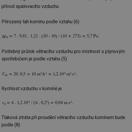
ab
přívod spalovacího vzduchu.
Ho
zd
ná
za
Přirozený tah komínu podle vztahu (6)
vz
de
de
re
we
_hjIncludedInSessionSample
1 minuta
Te
Hotjar Ltd
Potřebný průtok větracího vzduchu pro místnost s plynovým
59 sekund
co
voda.tzb-
na
info.cz
spotřebičem je podle vztahu (5)
ab
Ho
zd
ná
za
vz
de
Rychlost vzduchu v komíně je
de
re
we
__gfp_64b
1 rok
Je
Gemius
so
.tzb-info.cz
kt
Tlaková ztráta při proudění větracího vzduchu komínem bude
spr
da
podle (8)
co
ná