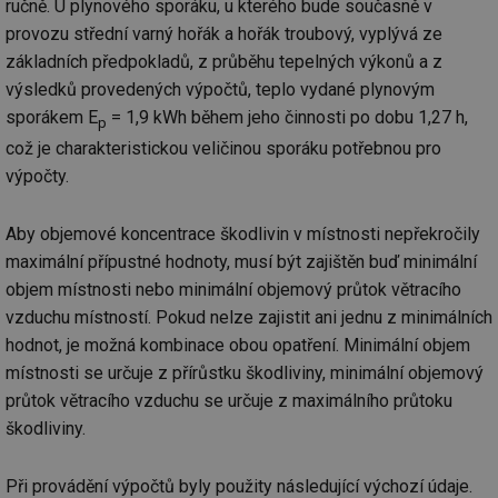
ručně. U plynového sporáku, u kterého bude současně v
provozu střední varný hořák a hořák troubový, vyplývá ze
základních předpokladů, z průběhu tepelných výkonů a z
výsledků provedených výpočtů, teplo vydané plynovým
sporákem E
= 1,9 kWh během jeho činnosti po dobu 1,27 h,
p
což je charakteristickou veličinou sporáku potřebnou pro
výpočty.
Aby objemové koncentrace škodlivin v místnosti nepřekročily
maximální přípustné hodnoty, musí být zajištěn buď minimální
objem místnosti nebo minimální objemový průtok větracího
vzduchu místností. Pokud nelze zajistit ani jednu z minimálních
hodnot, je možná kombinace obou opatření. Minimální objem
místnosti se určuje z přírůstku škodliviny, minimální objemový
průtok větracího vzduchu se určuje z maximálního průtoku
škodliviny.
Při provádění výpočtů byly použity následující výchozí údaje.