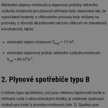
Minimální objemy místnosti a objemové průtoky větracího
vzduchu místností pro plynové ohřívače byly stanoveny tak, že
vypočítané hodnoty z vlhkostního procesu byly sníženy na
polovinu, z důvodů absorbování nárůstu vlhkosti ve stavebních
konstrukcích, takže:
3
minimální objem místnosti O
= 17 m
,
md
minimální objemový průtok větracího vzduchu místností
3
-1
V
= 85 m
.h
ad
2. Plynové spotřebiče typu B
U tohoto typu spotřebičů, což jsou většinou teplovodní kotle a
ohřívače vody s atmosférickými hořáky, je odebírán spalovací
vzduch pro kotel z prostoru místnosti (obr. 3). Spaliny jsou