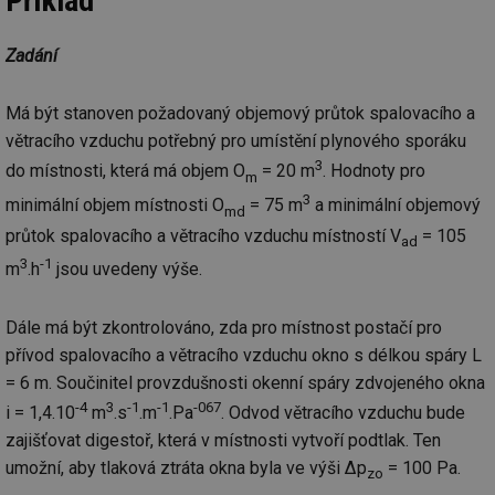
Příklad
Zadání
Má být stanoven požadovaný objemový průtok spalovacího a
větracího vzduchu potřebný pro umístění plynového sporáku
3
do místnosti, která má objem O
= 20 m
. Hodnoty pro
m
3
minimální objem místnosti O
= 75 m
a minimální objemový
md
průtok spalovacího a větracího vzduchu místností V
= 105
ad
3
-1
m
.h
jsou uvedeny výše.
Dále má být zkontrolováno, zda pro místnost postačí pro
přívod spalovacího a větracího vzduchu okno s délkou spáry L
= 6 m. Součinitel provzdušnosti okenní spáry zdvojeného okna
-4
3
-1
-1
-067
i = 1,4.10
m
.s
.m
.Pa
. Odvod větracího vzduchu bude
zajišťovat digestoř, která v místnosti vytvoří podtlak. Ten
umožní, aby tlaková ztráta okna byla ve výši Δp
= 100 Pa.
zo