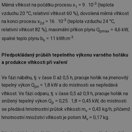
-3
Měrná vlhkost na počátku procesu x
= 9 . 10
(teplota
1
vzduchu 20 °C, relativní vlhkost 60 %), dovolená měrná vlhkost
-3
na konci procesu x
= 16 . 10
(teplota vzduchu 24 °C,
2d
relativní vlhkost 82 %), maximální příkon plynu Q
= 4,6 kW,
pmax
-3
spalné teplo plynu b
= 11 kWh.m
.
h
Předpokládaný průběh tepelného výkonu varného hořáku
a produkce vlhkosti při vaření
Ve fázi náběhu, tj. v čase 0 až 0,5 h, pracuje hořák na jmenovitý
tepelný výkon Q
= 1,8 kW a do místnosti se nepředává
pn
vlhkost. Ve fázi odparu, tj. v čase 0,5 až 0,9 h, pracuje hořák na
snížený tepelný výkon Q
= 0,25 . 1,8 = 0,45 kW, do místnosti
p
se předává hmotnostní průtok vlhkosti m
= 0,43 kg/h, přičemž
v
hmotnostní množství vlhkosti je potom M
= 0,17 kg.
v