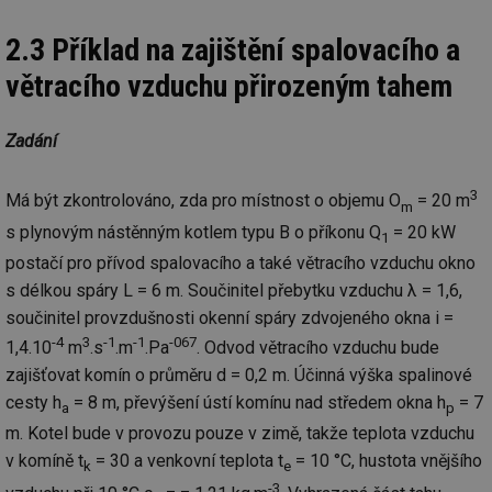
po
vy
se
2.3 Příklad na zajištění spalovacího a
id
kalkulator.tzb-
1 rok
Te
větracího vzduchu přirozeným tahem
info.cz
co
po
vy
se
Zadání
id
oze.tzb-info.cz
10 let
Te
co
po
3
Má být zkontrolováno, zda pro místnost o objemu O
= 20 m
m
vy
se
s plynovým nástěnným kotlem typu B o příkonu Q
= 20 kW
1
_hjIncludedInSessionSample
1 minuta
Te
Hotjar Ltd
postačí pro přívod spalovacího a také větracího vzduchu okno
59 sekund
co
oze.tzb-info.cz
na
s délkou spáry L = 6 m. Součinitel přebytku vzduchu λ = 1,6,
ab
součinitel provzdušnosti okenní spáry zdvojeného okna i =
Ho
zd
-4
3
-1
-1
-067
1,4.10
m
.s
.m
.Pa
. Odvod větracího vzduchu bude
ná
za
zajišťovat komín o průměru d = 0,2 m. Účinná výška spalinové
vz
de
cesty h
= 8 m, převýšení ústí komínu nad středem okna h
= 7
de
a
p
re
m. Kotel bude v provozu pouze v zimě, takže teplota vzduchu
we
v komíně t
= 30 a venkovní teplota t
= 10 °C, hustota vnějšího
k
e
_dc_gtm_UA-5901706-1
.tzb-info.cz
58 sekund
Te
co
-3