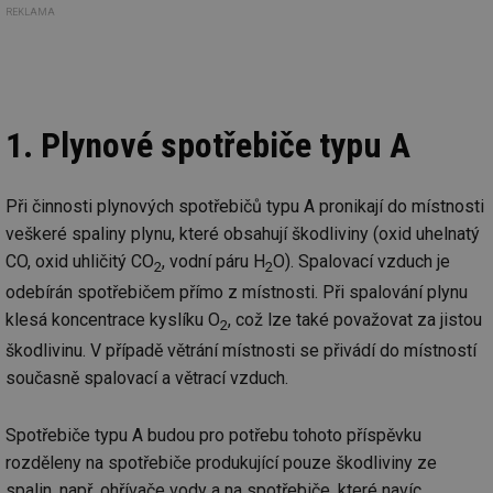
REKLAMA
1. Plynové spotřebiče typu A
Při činnosti plynových spotřebičů typu A pronikají do místnosti
veškeré spaliny plynu, které obsahují škodliviny (oxid uhelnatý
CO, oxid uhličitý CO
, vodní páru H
O). Spalovací vzduch je
2
2
odebírán spotřebičem přímo z místnosti. Při spalování plynu
klesá koncentrace kyslíku O
, což lze také považovat za jistou
2
škodlivinu. V případě větrání místnosti se přivádí do místností
současně spalovací a větrací vzduch.
Spotřebiče typu A budou pro potřebu tohoto příspěvku
rozděleny na spotřebiče produkující pouze škodliviny ze
spalin, např. ohřívače vody a na spotřebiče, které navíc