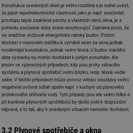
Co
Konstrukce uvedených oken je velmi rozdílná a je nutné uvést,
Sc
fu
že jejich tepelnětechnické vlastnosti, jako je např. součinitel
sp
prostupu tepla zasklené plochy a vlastních rámů okna, je z
id
elektro.tzb-
10 let
Te
pohledu současné doby zcela nevyhovující. Zejména proto, že
info.cz
co
po
se snažíme snižovat energetické nároky budov. Potom
vy
se
dochází v masovém měřítku k výměně oken za okna jednak
sid
kalkulator.tzb-
Zavřením
To
modernější konstrukce, jednak velmi těsná. U budov staršího
info.cz
prohlížeče
bě
data výstavby by mohlo docházet k jistým poruchám. Ale
so
al
jenom ve výjimečných případech, kdy jsou prvky větracího
na
so
systému a plynový spotřebič velmi blízko, resp. těsně vedle
re
pr
sebe. V těchto případech může provoz větrací soustavy velmi
po
negativně ovlivnit odtah spalin např. v kuchyni od plynového
sp
rel
průtokového ohřívače vody. Tyto případy jsou ale velmi řídké a
při kontrole plynových spotřebičů by došlo jistě k dispoziční
nápravě, a to tak, aby k uvedeným situacím nemohlo docházet.
Název
Provider
Provider
/
Doména
Vyprší
P
Název
/
Vyprší
Popis
c
.creative-serving.com
1 rok
T
Doména
Provider
3.2 Plynové spotřebiče a okna
co
Název
/
Vyprší
Popis