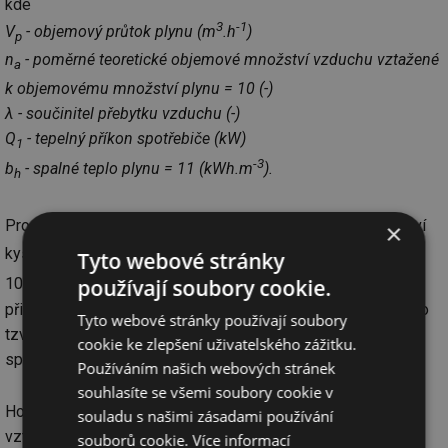
kde
3
-1
V
- objemový průtok plynu (m
.h
)
p
n
- poměrné teoretické objemové množství vzduchu vztažené
a
k objemovému množství plynu = 10 (-)
λ - součinitel přebytku vzduchu (-)
Q
- tepelný příkon spotřebiče (kW)
1
-3
b
- spalné teplo plynu = 11 (kWh.m
).
h
3
Pro spálení 1 m
plynu je totiž zapotřebí objemové množství
×
3
3
kyslíku O
(m
) ve výši O
= 2 m
, což představuje přibližně
Tyto webové stránky
2
O2
3
používají soubory cookie.
10 m
vzduchu, protože podíl objemu kyslíku ve vzduchu je
přibližně pětinový. Součinitel přebytku vzduchu λ = 1 platí pro
Tyto webové stránky používají soubory
tzv. teoretické spalování, tj. bez přebytku vzduchu. U
cookie ke zlepšení uživatelského zážitku.
spotřebičů typu B s atmosférickými hořáky je λ = 1,6 až 2,2.
Používáním našich webových stránek
souhlasíte se všemi soubory cookie v
Hodnotu součinitele přebytku vzduchu λ (-) lze stanovit ze
souladu s našimi zásadami používání
vztahu
souborů cookie.
Více informací