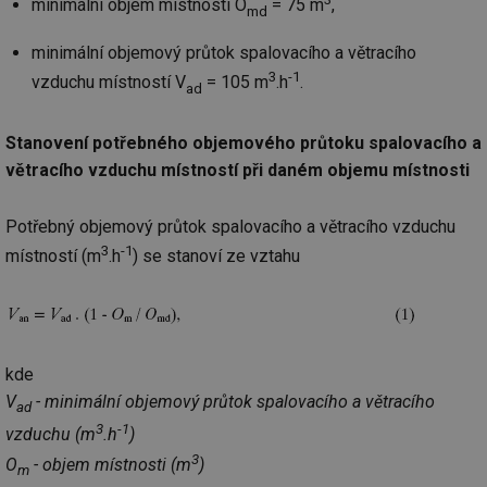
minimální objem místnosti O
= 75 m
,
md
minimální objemový průtok spalovacího a větracího
3
-1
vzduchu místností V
= 105 m
.h
.
ad
Stanovení potřebného objemového průtoku spalovacího a
větracího vzduchu místností při daném objemu místnosti
Potřebný objemový průtok spalovacího a větracího vzduchu
3
-1
místností (m
.h
) se stanoví ze vztahu
kde
V
- minimální objemový průtok spalovacího a větracího
ad
3
-1
vzduchu (m
.h
)
3
O
- objem místnosti (m
)
m