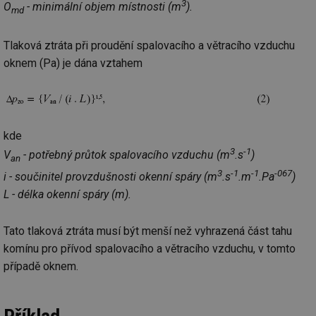
3
O
- minimální objem místnosti (m
).
md
Tlaková ztráta při proudění spalovacího a větracího vzduchu
oknem (Pa) je dána vztahem
kde
3
-1
V
- potřebný průtok spalovacího vzduchu (m
.s
)
an
3
-1
-1
-067
i - součinitel provzdušnosti okenní spáry (m
.s
.m
.Pa
)
L - délka okenní spáry (m).
Tato tlaková ztráta musí být menší než vyhrazená část tahu
komínu pro přívod spalovacího a větracího vzduchu, v tomto
případě oknem.