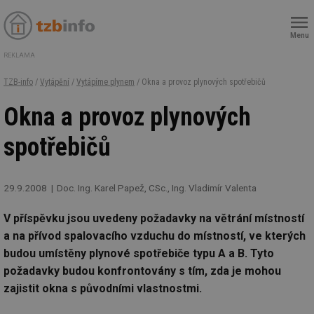
Menu
REKLAMA
TZB-info
/
Vytápění
/
Vytápíme plynem
/ Okna a provoz plynových spotřebičů
Okna a provoz plynových
spotřebičů
29.9.2008
Doc. Ing. Karel Papež, CSc., Ing. Vladimír Valenta
V příspěvku jsou uvedeny požadavky na větrání místností
a na přívod spalovacího vzduchu do místností, ve kterých
budou umístěny plynové spotřebiče typu A a B. Tyto
požadavky budou konfrontovány s tím, zda je mohou
zajistit okna s původními vlastnostmi.