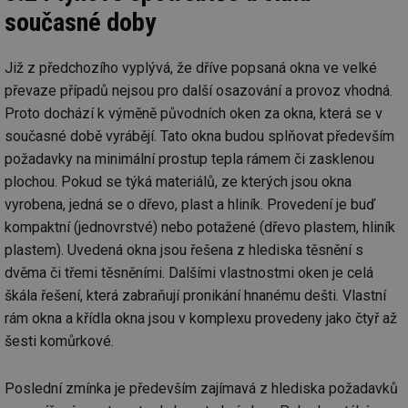
po
test
.m6r.eu
59
Pokud víte něco
Doména
Provider
/
současné doby
id
Název
Vyprší
Popis
minut
o tomto souboru
Doména
če
59
cookie a jeho
_ga_7ZNSXSZSDQ
.tzb-
2 roky
Tento soubor
a 
sekund
použití, které
info.cz
cookie používá
VISITOR_INFO1_LIVE
5 měsíců
Tento sou
Google LLC
ná
nejsou specifické
Google Analytics
Již z předchozího vyplývá, že dříve popsaná okna ve velké
4 týdny
cookie nas
.youtube.com
př
pro konkrétní
k zachování
Youtube k
w
web, přidejte své
převaze případů nejsou pro další osazování a provoz vhodná.
stavu relace.
sledování
st
příspěvky.
uživatelsk
S
Proto dochází k výměně původních oken za okna, která se v
_gat_UA-5901706-
.tzb-
59
Toto je soubor
předvoleb
da
2
info.cz
sekund
cookie typu
videa You
n
současné době vyrábějí. Tato okna budou splňovat především
vzoru nastavený
vložená d
už
službou Google
webů; můž
požadavky na minimální prostup tepla rámem či zasklenou
w
Analytics, kde
určit, zda
st
plochou. Pokud se týká materiálů, ze kterých jsou okna
prvek vzoru v
návštěvní
na
názvu obsahuje
používá n
st
vyrobena, jedná se o dřevo, plast a hliník. Provedení je buď
jedinečné
nebo staro
př
identifikační
rozhraní
kompaktní (jednovrstvé) nebo potažené (dřevo plastem, hliník
číslo účtu nebo
Youtube.
DEVICE_INFO
5 měsíců
Ta
YouTube
webu, ke
plastem). Uvedená okna jsou řešena z hlediska těsnění s
4 týdny
uk
.youtube.com
kterému se
tuuid_lu
.bidswitch.net
1 rok
Obsahuje
o 
vztahuje. Jedná
dvěma či třemi těsněními. Dalšími vlastnostmi oken je celá
jedinečné 
za
se o variantu
návštěvník
zn
škála řešení, která zabraňují pronikání hnanému dešti. Vlastní
cookie _gat,
které umo
op
která se používá
Bidswitch
a 
rám okna a křídla okna jsou v komplexu provedeny jako čtyř až
k omezení
sledovat
sp
množství dat
návštěvní
za
šesti komůrkové.
zaznamenaných
více webe
se
společností
umožňuje
už
Google na
Bidswitch
zk
webech s
optimaliz
Poslední zmínka je především zajímavá z hlediska požadavků
že
velkým
relevanci 
zo