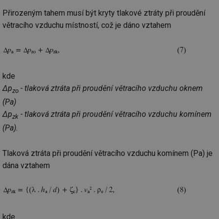
Přirozeným tahem musí být kryty tlakové ztráty při proudění
mv
2 měsíce 4
Te
Airtable
týdny
co
.tzb-info.cz
větracího vzduchu místností, což je dáno vztahem
po
sl
už
int
vý
vl
po
Air
kde
us
Δp
- tlaková ztráta při proudění větracího vzduchu oknem
už
zo
pr
(Pa)
int
tě
Δp
- tlaková ztráta při proudění větracího vzduchu komínem
zk
id
vytapeni.tzb-
10 let
Te
(Pa).
info.cz
co
po
vy
se
Tlaková ztráta při proudění větracího vzduchu komínem (Pa) je
id
stavba.tzb-
10 let
Te
dána vztahem
info.cz
co
po
vy
se
_hjFirstSeen
29 minut
So
Hotjar Ltd
59 sekund
na
.tzb-info.cz
kde