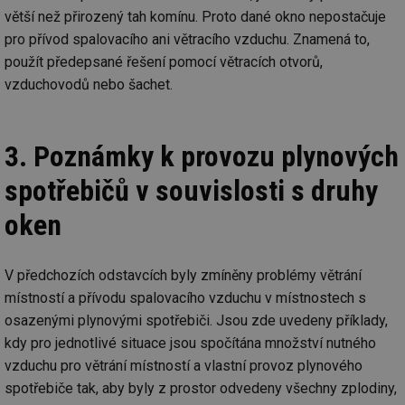
ab
Ho
větší než přirozený tah komínu. Proto dané okno nepostačuje
zd
pro přívod spalovacího ani větracího vzduchu. Znamená to,
ná
za
použít předepsané řešení pomocí větracích otvorů,
vz
de
vzduchovodů nebo šachet.
de
re
we
_hjIncludedInSessionSample
1 minuta
Te
Hotjar Ltd
3. Poznámky k provozu plynových
59 sekund
co
stavba.tzb-
na
info.cz
ab
spotřebičů v souvislosti s druhy
Ho
zd
oken
ná
za
vz
de
de
V předchozích odstavcích byly zmíněny problémy větrání
re
we
místností a přívodu spalovacího vzduchu v místnostech s
osazenými plynovými spotřebiči. Jsou zde uvedeny příklady,
id
www.tzb-
10 let
Te
info.cz
co
kdy pro jednotlivé situace jsou spočítána množství nutného
po
vy
vzduchu pro větrání místností a vlastní provoz plynového
se
spotřebiče tak, aby byly z prostor odvedeny všechny zplodiny,
id
m.tzb-info.cz
10 let
Te