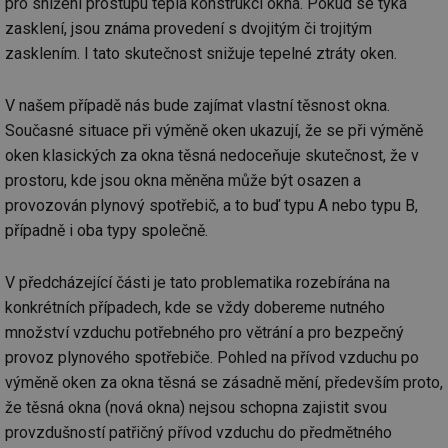
objemem
pro snížení prostupu tepla konstrukcí okna. Pokud se týká
a zajistit, 
po
provozu.
návštěvní
za
zasklení, jsou známa provedení s dvojitým či trojitým
několikrát
_gid
1 den
Tento soubor
Google
nezobrazil
a-title2
oze.tzb-info.cz
Zavřením
T
zasklením. I tato skutečnost snižuje tepelné ztráty oken.
cookie nastavuje
stejné rek
LLC
prohlížeče
co
Google
.tzb-
po
Analytics.
tuuid
info.cz
.bidswitch.net
1 rok
Tento sou
sl
Ukládá a
cookie nas
V našem případě nás bude zajímat vlastní těsnost okna.
už
aktualizuje
hlavně
pr
jedinečnou
Současné situace při výměně oken ukazují, že se při výměně
bidswitch.
rá
hodnotu pro
aby byly
je
oken klasických za okna těsná nedoceňuje skutečnost, že v
každou
reklamní 
zl
navštívenou
pro návšt
zk
prostoru, kde jsou okna měněna může být osazen a
stránku a slouží
webu
p
k počítání a
relevantněj
provozován plynový spotřebič, a to buď typu A nebo typu B,
ob
sledování
na
zobrazení
případně i oba typy společně.
id
.m6r.eu
2 měsíce 4
Tento sou
už
stránek.
týdny
cookie se
in
používá k c
_ga
2 roky
Tento název
Google
analýze a
fsid
www.tzb-info.cz
3 hodiny
V předcházející části je tato problematika rozebírána na
souboru cookie
LLC
optimaliza
je spojen s
.tzb-
reklamníc
ibbid
www.tzb-info.cz
Zavřením
T
konkrétních případech, kde se vždy dobereme nutného
Google
info.cz
kampaní v
prohlížeče
co
Universal
DoubleClic
množství vzduchu potřebného pro větrání a pro bezpečný
po
Analytics - což je
Google Ta
id
významná
Suite
provoz plynového spotřebiče. Pohled na přívod vzduchu po
pr
aktualizace
za
výměně oken za okna těsná se zásadně mění, především proto,
běžněji
IDE
1 rok
Tento sou
Google LLC
o
používané
cookie nas
.doubleclick.net
n
že těsná okna (nová okna) nejsou schopna zajistit svou
analytické
společnos
w
služby Google.
Doubleclic
st
provzdušností patřičný přívod vzduchu do předmětného
Tento soubor
provádí
U