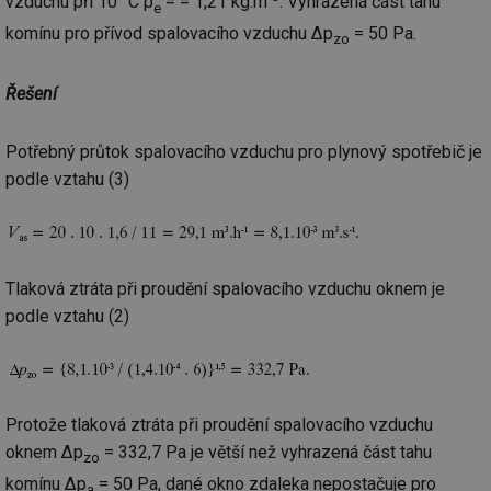
vzduchu při 10 °C ρ
= = 1,21 kg.m
. Vyhrazená část tahu
e
př
w
komínu pro přívod spalovacího vzduchu Δp
= 50 Pa.
zo
po
Sp
Go
da
Řešení
kó
Po
lz
za
Potřebný průtok spalovacího vzduchu pro plynový spotřebič je
nu
podle vztahu (3)
be
sk
fu
sp
ná
je
kte
id
Tlaková ztráta při proudění spalovacího vzduchu oknem je
př
podle vztahu (2)
úč
An
id
energetika.tzb-
10 let
Te
info.cz
co
po
vy
Protože tlaková ztráta při proudění spalovacího vzduchu
se
oknem Δp
= 332,7 Pa je větší než vyhrazená část tahu
_hjIncludedInSessionSample
1 minuta
Te
Hotjar Ltd
zo
59 sekund
co
kalkulator.tzb-
komínu Δp
= 50 Pa, dané okno zdaleka nepostačuje pro
na
info.cz
a