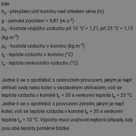
kde
_hjAbsoluteSessionInProgress
29 minut
So
Hotjar Ltd
h
- převýšení ústí komínu nad středem okna (m)
59 sekund
na
.tzb-info.cz
p
ab
-2
sl
g - zemské zrychlení = 9,81 (m.s
)
ce
ρ
- hustota vnějšího vzduchu při 10 °C = 1,21, při 25 °C = 1,15
pr
e
poč
-3
Ne
(kg.m
)
žá
-3
ρ
- hustota vzduchu v komínu (kg.m
)
id
k
in
t
- teplota vzduchu v komínu (°C)
k
id
vetrani.tzb-
10 let
Te
t
- teplota venkovního vzduchu (°C).
info.cz
co
e
po
vy
se
Jedná-li se o spotřebič s celoročním provozem, jakým je např.
_hjIncludedInSessionSample
1 minuta
Te
Hotjar Ltd
ohřívač vody nebo kotel s vestavěným ohřívačem, volí se
59 sekund
co
elektro.tzb-
na
info.cz
teplota vzduchu v komíně t
= 30 a venkovní teplota t
= 25 °C.
k
e
ab
Ho
Jedná-li se o spotřebič s provozem zimním, jakým je např.
zd
ná
kotel, volí se teplota vzduchu v komíně t
= 30 a venkovní
k
za
vz
teplota t
= 10 °C. Výpočty musí uvažovat nejhorší případy, kdy
e
de
de
jsou obě teploty poměrně blízké.
re
we