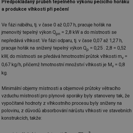
Předpokládaný průběh tepelného výkonu pečicího hořáku
a produkce vlhkosti při pečení
Ve fázi náběhu, tj. v čase 0 až 0,07 h, pracuje hořák na
jmenovitý tepelný výkon Q
= 2,8 kW a do místnosti se
pn
nepředává vlhkost. Ve fázi odparu, tj. v čase 0,07 až 1,27 h,
pracuje hořák na snížený tepelný výkon Q
= 0,25 . 2,8 = 0,52
p
kW, do místnosti se předává hmotnostní průtok vlhkosti m
=
v
0,67 kg/h, přičemž hmotnostní množství vlhkosti je M
= 0,8
v
kg.
Minimální objemy místnosti a objemové průtoky větracího
vzduchu místností pro plynové sporáky byly stanoveny tak, že
vypočítané hodnoty z vlhkostního procesu byly sníženy na
polovinu, z důvodů absorbování nárůstu vlhkosti ve stavebních
konstrukcích, takže:
3