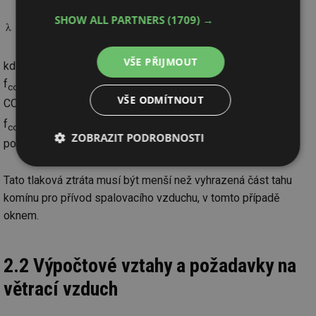
SHOW ALL PARTNERS
(1709) →
VŠE PŘIJMOUT
kde
f
- maximální objemová koncentrace oxidu uhličitého
co2max
VŠE ODMÍTNOUT
CO
ve spalinách zemního plynu = 11,7 (%)
2
f
- objemová koncentrace CO
ve spalinách, uváděná v
co2
2
ZOBRAZIT PODROBNOSTI
podkladech ke spotřebičům (%).
Nezbytně
Výkonové
Soubory
nutné
soubory
cílení
Tato tlaková ztráta musí být menší než vyhrazená část tahu
soubory
komínu pro přívod spalovacího vzduchu, v tomto případě
oknem.
Funkční soubory
Nezařazené
soubory
2.2 Výpočtové vztahy a požadavky na
větrací vzduch