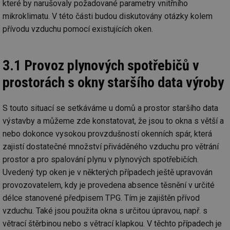
které by narušovaly požadované parametry vnitřního
co
po
mikroklimatu. V této části budou diskutovány otázky kolem
vy
se
přívodu vzduchu pomocí existujících oken.
_hjIncludedInSessionSample
1 minuta
Te
Hotjar Ltd
59 sekund
co
www.tzb-
na
info.cz
ab
3.1 Provoz plynových spotřebičů v
Ho
zd
prostorách s okny staršího data výroby
ná
za
vz
de
S touto situací se setkáváme u domů a prostor staršího data
de
re
výstavby a můžeme zde konstatovat, že jsou to okna s větší a
we
nebo dokonce vysokou provzdušností okenních spár, která
id
mojefirma.tzb-
1 rok
Te
zajistí dostatečné množství přiváděného vzduchu pro větrání
info.cz
co
po
prostor a pro spalování plynu v plynových spotřebičích.
vy
se
Uvedený typ oken je v některých případech ještě upravován
_hjIncludedInSessionSample
2 minuty
Te
provozovatelem, kdy je provedena absence těsnění v určité
Hotjar Ltd
co
forum.tzb-
délce stanovené předpisem TPG. Tím je zajištěn přívod
na
info.cz
ab
vzduchu. Také jsou použita okna s určitou úpravou, např. s
Ho
zd
větrací štěrbinou nebo s větrací klapkou. V těchto případech je
ná