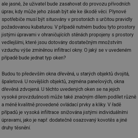
za
ale jasné, že uživatel bude zasahovat do provozu přívodních
vz
úprav, kdy může jeho zásah být ale ke škodě věci. Plynové
de
de
spotřebiče musí být situovány v prostorách s určitou pravidly
re
we
požadovanou kubaturou. V případě nutném budou tyto prostory
_hjIncludedInSessionSample
1 minuta
Te
Hotjar Ltd
jistými úpravami v ohraničujících stěnách propojeny s prostory
59 sekund
co
vytapeni.tzb-
na
vedlejšími, které jsou dotovány dostatečným množstvím
info.cz
ab
vzduchu výše zmíněnou infiltrací okny. O jaký se v uvedeném
Ho
zd
případě bude jednat typ oken?
ná
za
vz
de
Budou to především okna dřevěná, u starých objektů dvojitá,
de
re
špaletová. U novějších objektů, zejména panelových, okna
we
dřevěná zdvojená. U těchto uvedených oken se na jejich
CookieScriptConsent
1 rok
Te
CookieScript
vysoké provzdušnosti může také značným dílem podílet různě
co
.tzb-info.cz
sl
a méně kvalitně provedené ovládací prvky a kliky. V řadě
Sc
za
případů je vysoká infiltrace snižována jistými individuálními
př
úpravami, jako je např. dodatečně osazovaný kovotěs a jiné
so
so
druhy těsnění.
ná
nu
ba