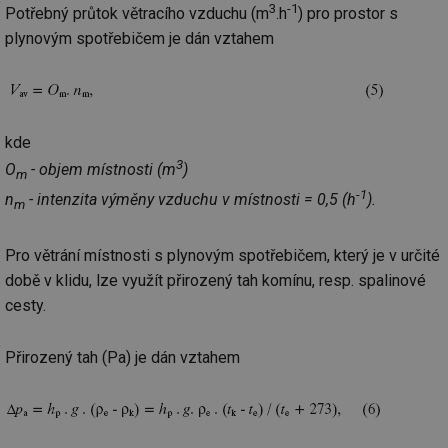
3
-1
Potřebný průtok větracího vzduchu (m
.h
) pro prostor s
plynovým spotřebičem je dán vztahem
Nezbytně nutné soubory
Výkonové soubory
Soubory cílení
Funkční soubory
Nezařazené soubory
kde
Nezbytně nutné soubory cookie umožňují základní
3
funkce webových stránek, jako je přihlášení
O
- objem místnosti (m
)
m
uživatele a správa účtu. Webové stránky nelze bez
-1
nezbytně nutných souborů cookie správně používat.
n
- intenzita výměny vzduchu v místnosti = 0,5 (h
).
m
Provider
/
Název
Vyprší
Po
Doména
Pro větrání místnosti s plynovým spotřebičem, který je v určité
g_state
.forum.tzb-
Zavřením
Sl
době v klidu, lze využít přirozený tah komínu, resp. spalinové
info.cz
prohlížeče
př
po
cesty.
g_csrf_token
.forum.tzb-
Zavřením
Sl
info.cz
prohlížeče
př
Přirozený tah (Pa) je dán vztahem
po
id
konference.tzb-
1 rok
Te
info.cz
co
po
vy
se