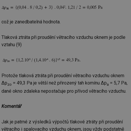
we
__cf_bm
29 minut
Te
Cloudflare Inc.
59 sekund
co
.vimeo.com
po
což je zanedbatelná hodnota.
ro
li
To
Tlaková ztráta při proudění větracího vzduchu oknem je podle
př
by
vztahu (9)
po
zp
po
we
st
sid
forum.tzb-
1 rok
To
info.cz
bě
Protože tlaková ztráta při proudění větracího vzduchu oknem
so
al
Δp
= 49,3 Pa je větší než přirozený tah komínu Δp
= 5,7 Pa,
zo
a
na
so
dané okno zdaleka nepostačuje pro přívod větracího vzduchu.
re
pr
po
Komentář
sp
rel
_hjIncludedInSessionSample
1 minuta
Te
Hotjar Ltd
Jak je patrné z výsledků výpočtů tlakové ztráty při proudění
59 sekund
co
energetika.tzb-
na
info.cz
větracího i spalovacího vzduchu oknem, jsou vždy podstatně