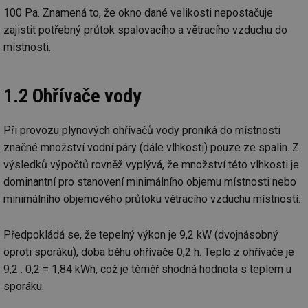
100 Pa. Znamená to, že okno dané velikosti nepostačuje
zajistit potřebný průtok spalovacího a větracího vzduchu do
místnosti.
1.2 Ohřívače vody
Při provozu plynových ohřívačů vody proniká do místnosti
značné množství vodní páry (dále vlhkosti) pouze ze spalin. Z
výsledků výpočtů rovněž vyplývá, že množství této vlhkosti je
dominantní pro stanovení minimálního objemu místnosti nebo
minimálního objemového průtoku větracího vzduchu místností.
Předpokládá se, že tepelný výkon je 9,2 kW (dvojnásobný
oproti sporáku), doba běhu ohřívače 0,2 h. Teplo z ohřívače je
9,2 . 0,2 = 1,84 kWh, což je téměř shodná hodnota s teplem u
sporáku.