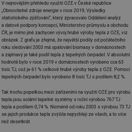
V nejnovějším přehledu využití OZE v České republice
„Obnovitelné zdroje energie v roce 2019, Výsledky
statistického zjišťování“, který zpracovalo Oddělení analýz
a datové podpory koncepcí, Ministerstvo průmyslu a obchodu
ČR, je mimo jiné zachycen vývoj hrubé výroby tepla z OZE, viz
obrázek. Z grafu je zřejmé, že největší podíly od počátečního
roku sledování 2003 má spalování biomasy v domácnostech
a zajímavý je také podíl tepla z tepelných čerpadel. V absolutní
hodnotě bylo v roce 2019 v domácnostech vyrobeno cca 63
tisíc TJ, což je 61 % celkové hrubé výroby tepla z OZE. Pomocí
tepelných čerpadel bylo vyrobeno 8 tisíc TJ s podílem 8,2 %.
Tak trochu popelkou mezi zařízeními na využití OZE pro výrobu
tepla jsou solární tepelné systémy s roční výrobou 767 TJ
tepla a podílem 0,74 %. Nicméně od roku 2003 s výrobou 73 TJ
se jejich produkce tepla zvýšila nejrychleji ze všech, a to více
než desetkrát.