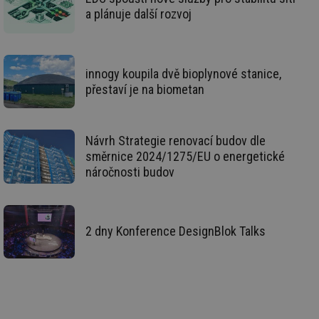
ná
za
a plánuje další rozvoj
vz
de
de
re
we
innogy koupila dvě bioplynové stanice,
mv
2 měsíce 4
Te
Airtable
přestaví je na biometan
týdny
co
.tzb-info.cz
po
sl
už
int
Návrh Strategie renovací budov dle
vý
vl
směrnice 2024/1275/EU o energetické
po
náročnosti budov
Air
us
už
pr
int
tě
2 dny Konference DesignBlok Talks
id
vytapeni.tzb-
10 let
Te
info.cz
co
po
vy
se
id
stavba.tzb-
10 let
Te
info.cz
co