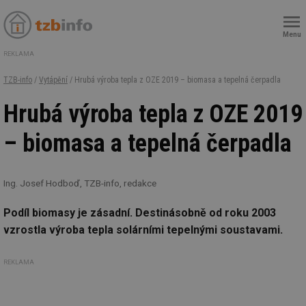
Menu
REKLAMA
TZB-info
/
Vytápění
/ Hrubá výroba tepla z OZE 2019 – biomasa a tepelná čerpadla
Hrubá výroba tepla z OZE 2019
– biomasa a tepelná čerpadla
Ing. Josef Hodboď, TZB-info, redakce
Podíl biomasy je zásadní. Destinásobně od roku 2003
vzrostla výroba tepla solárními tepelnými soustavami.
REKLAMA