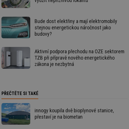
využít nepříznivou lokalitu
soubory
Bude dost elektřiny a mají elektromobily
stejnou energetickou náročnost jako
budovy?
Nezbytně nutné soubory
Výkonové soubory
Soubory cílení
Funkční soubory
Aktivní podpora přechodu na OZE sektorem
TZB při přípravě nového energetického
Nezařazené soubory
zákona je nezbytná
Nezbytně nutné soubory cookie umožňují základní
funkce webových stránek, jako je přihlášení
uživatele a správa účtu. Webové stránky nelze bez
nezbytně nutných souborů cookie správně používat.
Provider
/
PŘEČTĚTE SI TAKÉ
Název
Vyprší
Po
Doména
g_state
.forum.tzb-
Zavřením
Sl
info.cz
prohlížeče
př
innogy koupila dvě bioplynové stanice,
po
přestaví je na biometan
g_csrf_token
.forum.tzb-
Zavřením
Sl
info.cz
prohlížeče
př
po