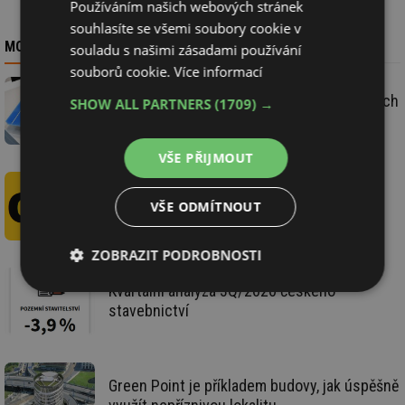
Používáním našich webových stránek
souhlasíte se všemi soubory cookie v
MOHLO BY VÁS ZAJÍMAT
souladu s našimi zásadami používání
souborů cookie.
Více informací
Výroba polovodičových částí fotovoltaických
SHOW ALL PARTNERS
(1709) →
systémů v Evropě roste
VŠE PŘIJMOUT
Německo: Parlament odsouhlasil startovní
VŠE ODMÍTNOUT
výši daně za CO
na 25 euro za tunu
2
ZOBRAZIT PODROBNOSTI
Kvartální analýza 3Q/2020 českého
Nezbytně
Výkonové
Soubory
nutné
soubory
cílení
stavebnictví
soubory
Green Point je příkladem budovy, jak úspěšně
Funkční soubory
Nezařazené