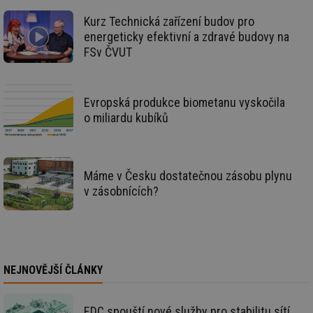
id
konference.tzb-
1 rok
Te
Kurz Technická zařízení budov pro
info.cz
co
energeticky efektivní a zdravé budovy na
po
vy
FSv ČVUT
se
_hjAbsoluteSessionInProgress
29 minut
So
Hotjar Ltd
59 sekund
na
.tzb-info.cz
ab
Evropská produkce biometanu vyskočila
sl
o miliardu kubíků
ce
pr
poč
Ne
žá
id
Máme v Česku dostatečnou zásobu plynu
in
v zásobnících?
id
vetrani.tzb-
10 let
Te
info.cz
co
po
vy
se
_hjIncludedInSessionSample
1 minuta
Te
Hotjar Ltd
59 sekund
co
elektro.tzb-
NEJNOVĚJŠÍ ČLÁNKY
na
info.cz
ab
Ho
zd
EDC spouští nové služby pro stabilitu sítí