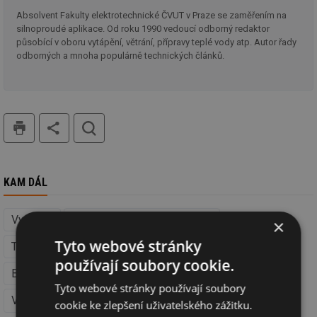
Absolvent Fakulty elektrotechnické ČVUT v Praze se zaměřením na
silnoproudé aplikace. Od roku 1990 vedoucí odborný redaktor
působící v oboru vytápění, větrání, přípravy teplé vody atp. Autor řady
odborných a mnoha populárně technických článků.
tisk
hledat
KAM DÁL
Vytápění
Kotle, kamna, krby (Vytápění)
×
Tyto webové stránky
Tepelná čerpadla (Vytápění)
Obnovitelná energie
používají soubory cookie.
Biomasa (Obnovitelná energie)
Tyto webové stránky používají soubory
Vytápění peletami (Obnovitelná energie)
cookie ke zlepšení uživatelského zážitku.