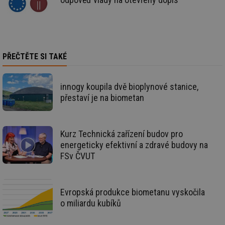
mv
2 měsíce 4
Te
Airtable
týdny
co
.tzb-info.cz
po
sl
už
int
vý
vl
PŘEČTĚTE SI TAKÉ
po
Air
us
už
innogy koupila dvě bioplynové stanice,
pr
int
přestaví je na biometan
tě
id
vytapeni.tzb-
10 let
Te
info.cz
co
po
Kurz Technická zařízení budov pro
vy
energeticky efektivní a zdravé budovy na
se
FSv ČVUT
id
stavba.tzb-
10 let
Te
info.cz
co
po
vy
se
Evropská produkce biometanu vyskočila
o miliardu kubíků
_hjFirstSeen
29 minut
So
Hotjar Ltd
59 sekund
na
.tzb-info.cz
ab
sl