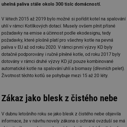
uhelná paliva stále okolo 300 tisíc domácností.
V létech 2015 až 2019 bylo možné si pořídit kotel na spalování
uhlí v rámci Kotlíkových dotací. Musely ovšem plnit přísné
požadavky na emise a účinnost podle ekodesignu, tedy
požadavky, které plošně platí pro všechny kotle na pevná
paliva v EU až od roku 2020. V rámci první výzvy KD byly
dotačně podporovány i ručně plněné kotle, od roku 2017 byly
dotovány v rámci druhé výzvy KD již pouze kombinované
automatické kotle na spalování uhlí a biomasy (dřevních pelet).
Životnost těchto kotlů se pohybuje mezi 15 až 20 léty.
Zákaz jako blesk z čistého nebe
V dubnu letošního roku se jako blesk z čistého nebe objevila
informace, že v návrhu novely zákona o ochraně ovzduší se má