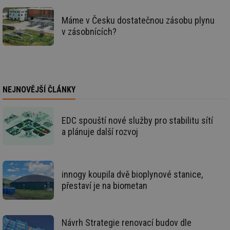
ce
pr
Máme v Česku dostatečnou zásobu plynu
poč
Ne
v zásobnících?
žá
id
in
id
forum.tzb-
1 rok
Te
info.cz
co
po
vy
NEJNOVĚJŠÍ ČLÁNKY
se
_hjIncludedInSessionSample
1 minuta
Te
Hotjar Ltd
59 sekund
co
vetrani.tzb-
EDC spouští nové služby pro stabilitu sítí
na
info.cz
ab
a plánuje další rozvoj
Ho
zd
ná
za
vz
de
innogy koupila dvě bioplynové stanice,
de
přestaví je na biometan
re
we
id
voda.tzb-
10 let
Te
info.cz
co
Návrh Strategie renovací budov dle
po
vy