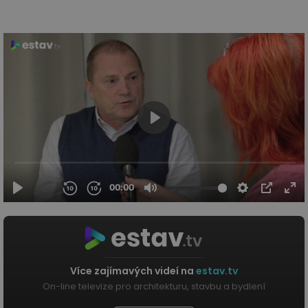
Více zajímavých videí na
estav.tv
On-line televize pro architekturu, stavbu a bydlení