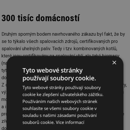
300 tisíc domácností
Druhým sporným bodem navrhovaného zákazu byl fakt, že by
se to týkalo všech spalovacích zdrojů, certifikovaných pro
spalování uhelných paliv. Tedy i tzv. kombinovaných kotlů,
které jsou certifikovány na spalování uhlí, ale také biomasy
×
(například automatické kotle na uhlí a dřevní pelety). Přitom
Tyto webové stránky
tyto kotle by měly hrát významnou roli při přechodu vytápění
používají soubory cookie.
domácností na ekologičtější alternativní způsoby vytápění.
Z oněch 300 tisíc domácností, které stále topí uhelnými palivy,
Tyto webové stránky používají soubory
významná část nemá z technických či ekonomických důvodů
cookie ke zlepšení uživatelského zážitku.
možnost přejít na vytápění tepelným čerpadlem či plynem,
Používáním našich webových stránek
a i nadále budou závislé na vytápění pevnými palivy. A právě
souhlasíte se všemi soubory cookie v
pro tyto domácnosti jsou určeny kombinované kotle, neboť je
souladu s našimi zásadami používání
zřejmé, že ceny uhlí porostou a stále horší bude i jeho
souborů cookie.
Více informací
dostupnost. V současnosti je tak pro mnohé stále ještě