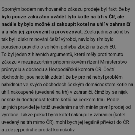
Sporným bodem navrhovaného zákazu prodeje byl fakt, že by
bylo pouze zakázáno uvádět tyto kotle na trh v ČR, ale
nadále by bylo možné si zakoupit kotel na uhlí v zahraničí
a u nás jej zprovoznit a provozovat.
Zcela jednoznačně by
tak byli diskriminováni čeští výrobci, navíc by tím bylo
porušeno pravidlo o volném pohybu zboží na trzích EU.
To byl jeden z hlavních argumentů, které měly proti tomuto
zákazu v mezirezortním připomínkovém řízení Ministerstvo
průmyslu a obchodu a Hospodářská komora ČR. Čeští
obchodníci jsou natolik zdatní, že by pro ně nebyl problém
nabídnout ve svých obchodech českým domácnostem kotle na
uhlí, nakoupené (uvedené na trh) v zahraničí, čímž by se nijak
nesnížila dostupnost těchto kotlů na českém trhu. Podle
unijních pravidel je totiž uvedením na trh míněn první prodej od
výrobce. Takže pokud bych kotel nakoupil v zahraničí (kotel
uvedený na trh mimo ČR), mohl bych jej legálně přivézt do ČR
a zde jej podruhé prodat komukoliv.