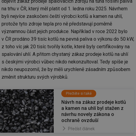
objevit zákaz prodeje spalovacích zdrojů na tuhá fosilní paliva
na trhu v ČR, který měl platit od 1. ledna roku 2025. Návrhem
byli nejvíce zaskočeni čeští výrobci kotlů a kamen na uhlí,
protože tyto zdroje tepla pro ně představují poměrně
významnou část jejich produkce. Například v roce 2022 bylo
v ČR prodáno 39 tisíc kotlů na pevná paliva o výkonu do 50 kW,
z toho víc jak 20 tisíc tvořily kotle, které byly certifikovány na
spalování uhlí. A přitom chystaný zákaz prodeje kotlů na uhlí
s českými výrobci vůbec nikdo nekonzultoval. Tedy spíše je
nikdo neupozornil, že by měli urychleně zásadním způsobem
změnit strukturu svých výrobků.
Přečtěte si také
Návrh na zákaz prodeje kotlů
a kamen na uhlí byl stažen z
návrhu novely zákona o
ochraně ovzduší
Přečíst článek