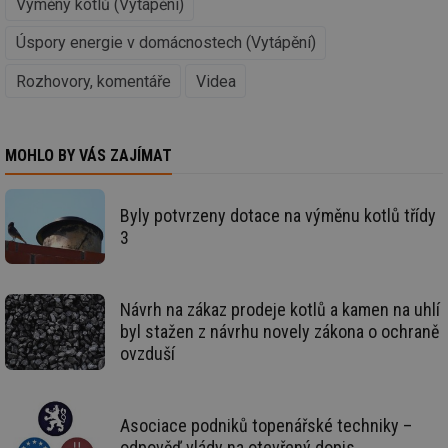
Výměny kotlů (Vytápění)
_hjAbsoluteSessionInProgress
29 minut
So
Hotjar Ltd
59 sekund
na
.tzb-info.cz
ab
Úspory energie v domácnostech (Vytápění)
sl
ce
pr
Rozhovory, komentáře
Videa
poč
Ne
žá
id
in
MOHLO BY VÁS ZAJÍMAT
id
vetrani.tzb-
10 let
Te
info.cz
co
po
Byly potvrzeny dotace na výměnu kotlů třídy
vy
se
3
_hjIncludedInSessionSample
1 minuta
Te
Hotjar Ltd
59 sekund
co
elektro.tzb-
na
info.cz
ab
Návrh na zákaz prodeje kotlů a kamen na uhlí
Ho
byl stažen z návrhu novely zákona o ochraně
zd
ná
ovzduší
za
vz
de
de
re
Asociace podniků topenářské techniky –
we
odpověď vlády na otevřený dopis