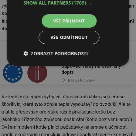
SHOW ALL PARTNERS
(1709) →
výhodnější vytápění uhlím, nicméně v dohledné budoucnosti jim
kombinovaný kotel umožní plynulý přechod na vytápění
VŠE PŘIJMOUT
biomasou bez finančně nákladné úpravy systému vytápění
domácnosti.
VŠE ODMÍTNOUT
Přečtěte si také
ZOBRAZIT PODROBNOSTI
Asociace podniků
topenářské techniky –
odpověď vlády na otevřený
Nezbytně
Výkonové
Soubory
nutné
soubory
cílení
dopis
soubory
Přečíst článek
Velkým problémem vytápění domácností uhlím jsou emise
Funkční soubory
Nezařazené
škodlivin, které tyto zdroje tepla vypouštějí do ovzduší. Ale to
soubory
platilo především pro staré ručně přikládané kotle bez
jakéhokoli řízeného způsobu spalování (kotle bez ventilátorů).
Ovšem moderní kotle plnící požadavky na emise a účinnost
podle ekodesignu produkují řádově desetkrát méně škodlivých