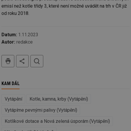
emisí než kotle třídy 3, které není možné uvádět na trh v ČR již
Nezbytně nutné soubory
Výkonové soubory
od roku 2018.
Soubory cílení
Funkční soubory
Nezařazené soubory
Datum:
1.11.2023
Nezbytně nutné soubory cookie umožňují základní
Autor:
redakce
funkce webových stránek, jako je přihlášení
uživatele a správa účtu. Webové stránky nelze bez
nezbytně nutných souborů cookie správně používat.
tisk
hledat
Provider
/
Název
Vyprší
Po
Doména
g_state
.forum.tzb-
Zavřením
Sl
info.cz
prohlížeče
př
po
KAM DÁL
g_csrf_token
.forum.tzb-
Zavřením
Sl
info.cz
prohlížeče
př
Vytápění
Kotle, kamna, krby (Vytápění)
po
id
konference.tzb-
1 rok
Te
Vytápíme pevnými palivy (Vytápění)
info.cz
co
po
vy
Kotlíkové dotace a Nová zelená úsporám (Vytápění)
se