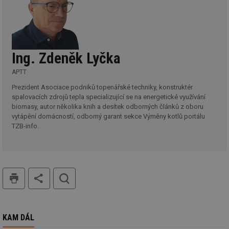
id
energetika.tzb-
10 let
Te
info.cz
co
po
vy
se
_hjIncludedInSessionSample
1 minuta
Te
Hotjar Ltd
Ing. Zdeněk Lyčka
59 sekund
co
kalkulator.tzb-
na
info.cz
APTT
ab
Ho
Prezident Asociace podniků topenářské techniky, konstruktér
zd
ná
spalovacích zdrojů tepla specializující se na energetické využívání
za
biomasy, autor několika knih a desítek odborných článků z oboru
vz
de
vytápění domácností, odborný garant sekce Výměny kotlů portálu
de
TZB-info.
re
we
_hjIncludedInSessionSample
1 minuta
Te
Hotjar Ltd
59 sekund
co
voda.tzb-
na
info.cz
tisk
hledat
ab
Ho
zd
ná
za
vz
KAM DÁL
de
de