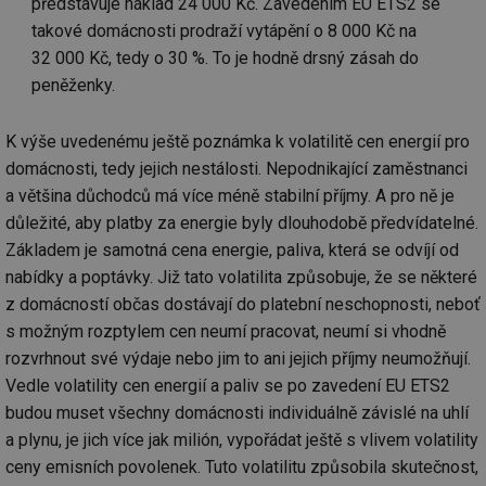
představuje náklad 24 000 Kč. Zavedením EU ETS2 se
ab
Ho
takové domácnosti prodraží vytápění o 8 000 Kč na
zd
ná
32 000 Kč, tedy o 30 %. To je hodně drsný zásah do
za
vz
peněženky.
de
de
re
K výše uvedenému ještě poznámka k volatilitě cen energií pro
we
domácnosti, tedy jejich nestálosti. Nepodnikající zaměstnanci
mv
2 měsíce 4
Te
Airtable
týdny
co
.tzb-info.cz
a většina důchodců má více méně stabilní příjmy. A pro ně je
po
sl
důležité, aby platby za energie byly dlouhodobě předvídatelné.
už
Základem je samotná cena energie, paliva, která se odvíjí od
int
vý
nabídky a poptávky. Již tato volatilita způsobuje, že se některé
vl
po
z domácností občas dostávají do platební neschopnosti, neboť
Air
us
s možným rozptylem cen neumí pracovat, neumí si vhodně
už
pr
rozvrhnout své výdaje nebo jim to ani jejich příjmy neumožňují.
int
Vedle volatility cen energií a paliv se po zavedení EU ETS2
tě
budou muset všechny domácnosti individuálně závislé na uhlí
id
vytapeni.tzb-
10 let
Te
info.cz
co
a plynu, je jich více jak milión, vypořádat ještě s vlivem volatility
po
vy
ceny emisních povolenek. Tuto volatilitu způsobila skutečnost,
se