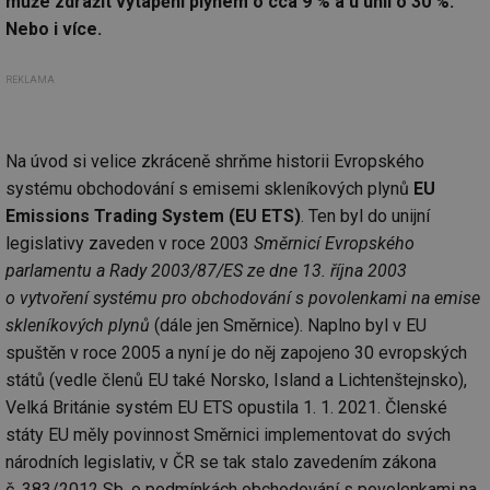
může zdražit vytápění plynem o cca 9 % a u uhlí o 30 %.
Nebo i více.
REKLAMA
Na úvod si velice zkráceně shrňme historii Evropského
systému obchodování s emisemi skleníkových plynů
EU
Emissions Trading System (EU ETS)
. Ten byl do unijní
legislativy zaveden v roce 2003
Směrnicí Evropského
parlamentu a Rady 2003/87/ES ze dne 13. října 2003
o vytvoření systému pro obchodování s povolenkami na emise
skleníkových plynů
(dále jen Směrnice). Naplno byl v EU
spuštěn v roce 2005 a nyní je do něj zapojeno 30 evropských
států (vedle členů EU také Norsko, Island a Lichtenštejnsko),
Velká Británie systém EU ETS opustila 1. 1. 2021. Členské
státy EU měly povinnost Směrnici implementovat do svých
národních legislativ, v ČR se tak stalo zavedením zákona
č. 383/2012 Sb. o podmínkách obchodování s povolenkami na