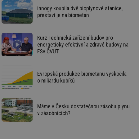
we
innogy koupila dvě bioplynové stanice,
id
www.tzb-
10 let
Te
přestaví je na biometan
info.cz
co
po
vy
se
Kurz Technická zařízení budov pro
id
m.tzb-info.cz
10 let
Te
co
energeticky efektivní a zdravé budovy na
po
FSv ČVUT
vy
se
_hjIncludedInSessionSample
1 minuta
Te
Hotjar Ltd
59 sekund
co
www.tzb-
Evropská produkce biometanu vyskočila
na
info.cz
ab
o miliardu kubíků
Ho
zd
ná
za
vz
de
Máme v Česku dostatečnou zásobu plynu
de
v zásobnících?
re
we
id
mojefirma.tzb-
1 rok
Te
info.cz
co
po
vy