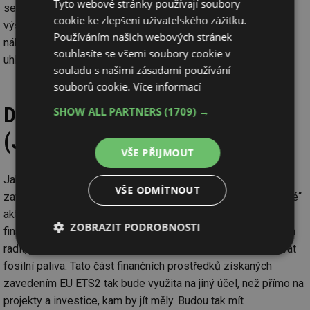
Tyto webové stránky používají soubory
se tak nestane, ceny se mohou běžně pohybovat podstatně
cookie ke zlepšení uživatelského zážitku.
výše nad hodnotou 100 € [
6
]. V takovém případě by roční
Používáním našich webových stránek
náklady na vytápění domácnosti zemním plynem či hnědým
souhlasíte se všemi soubory cookie v
uhlím mohly skokově narůst v řádu desítek tisíců korun.
souladu s našimi zásadami používání
souborů cookie.
Více informací
Doplňující komentář redaktora
SHOW ALL PARTNERS
(1709) →
(Josef Hodboď)
VŠE PŘIJMOUT
Jak autor uvádí, tak s částí finančních prostředků získaných
VŠE ODMÍTNOUT
zavedením EU ETS2 se počítá na konkrétně „nespecifikované“
aktivity ve formě administrace různých projektů podpory,
ZOBRAZIT PODROBNOSTI
financování neziskových organizací, které budou obyvatelům
radit, jak se vyhnout dopadům opatření, tedy přestat používat
Nezbytně
Výkonové
Soubory
fosilní paliva. Tato část finančních prostředků získaných
nutné
soubory
cílení
soubory
zavedením EU ETS2 tak bude využita na jiný účel, než přímo na
projekty a investice, kam by jít měly. Budou tak mít