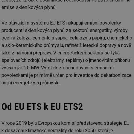
emise skleníkových plynů.
Ve stávajícím systému EU ETS nakupují emisní povolenky
producenti skleníkových plynů ze sektorů energetiky, výroby
oceli a železa, cementu a vápna, celulózy a papíru, chemického
a sklo-keramického průmyslu, rafinérií, letecké dopravy a nově
také z námořní přepravy. V energetickém sektoru se týká
spalovacích zdrojů (elektrárny, teplárny) o jmenovitém příkonu
vyšším jak 20 MW. Výtěžek z obchodování s emisními
povolenkami je primárně určen pro investice do dekarbonizace
unijní energetiky a průmyslu.
Od EU ETS k EU ETS2
V roce 2019 byla Evropskou komisí představena strategie EU
k dosažení klimatické neutrality do roku 2050, která je