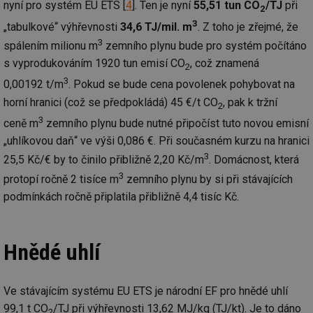
nyní pro systém EU ETS [
4
]. Ten je nyní
55,51 tun CO
/TJ
při
2
3
„tabulkové“ výhřevnosti
34,6 TJ/mil. m
. Z toho je zřejmé, že
3
spálením milionu m
zemního plynu bude pro systém počítáno
s vyprodukováním 1920 tun emisí CO
, což znamená
2
3
0,00192 t/m
. Pokud se bude cena povolenek pohybovat na
horní hranici (což se předpokládá) 45 €/t CO
, pak k tržní
2
3
ceně m
zemního plynu bude nutné připočíst tuto novou emisní
„uhlíkovou daň“ ve výši 0,086 €. Při současném kurzu na hranici
3
25,5 Kč/€ by to činilo přibližně 2,20 Kč/m
. Domácnost, která
3
protopí ročně 2 tisíce m
zemního plynu by si při stávajících
podmínkách ročně připlatila přibližně 4,4 tisíc Kč.
Hnědé uhlí
Ve stávajícím systému EU ETS je národní EF pro hnědé uhlí
99,1 t CO
/TJ při výhřevnosti 13,62 MJ/kg (TJ/kt). Je to dáno
2