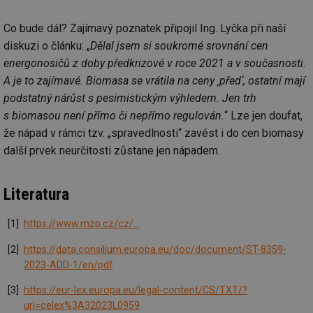
za
vz
de
Co bude dál? Zajímavý poznatek připojil Ing. Lyčka při naší
de
diskuzi o článku: „
Dělal jsem si soukromé srovnání cen
re
we
energonosičů z doby předkrizové v roce 2021 a v současnosti.
id
voda.tzb-
10 let
Te
A je to zajímavé. Biomasa se vrátila na ceny ‚před‘, ostatní mají
info.cz
co
po
podstatný nárůst s pesimistickým výhledem. Jen trh
vy
s biomasou není přímo či nepřímo regulován.
“ Lze jen doufat,
se
že nápad v rámci tzv. „spravedlnosti“ zavést i do cen biomasy
id
kalkulator.tzb-
1 rok
Te
info.cz
co
další prvek neurčitosti zůstane jen nápadem.
po
vy
se
Literatura
id
oze.tzb-info.cz
10 let
Te
co
po
https://www.mzp.cz/cz/...
vy
se
https://data.consilium.europa.eu/doc/document/ST-8359-
_hjIncludedInSessionSample
1 minuta
Te
Hotjar Ltd
59 sekund
co
2023-ADD-1/en/pdf
oze.tzb-info.cz
na
ab
https://eur-lex.europa.eu/legal-content/CS/TXT/?
Ho
zd
uri=celex%3A32023L0959