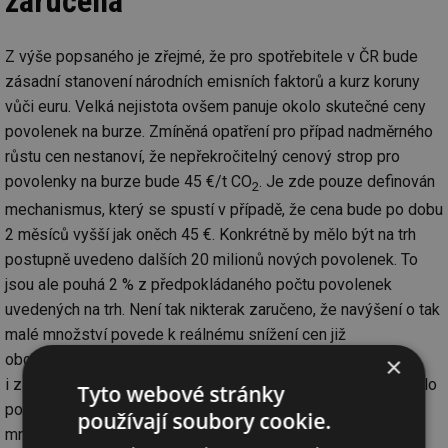
zaručena
Z výše popsaného je zřejmé, že pro spotřebitele v ČR bude
zásadní stanovení národních emisních faktorů a kurz koruny
vůči euru. Velká nejistota ovšem panuje okolo skutečné ceny
povolenek na burze. Zmíněná opatření pro případ nadměrného
růstu cen nestanoví, že nepřekročitelný cenový strop pro
povolenky na burze bude 45 €/t CO
. Je zde pouze definován
2
mechanismus, který se spustí v případě, že cena bude po dobu
2 měsíců vyšší jak oněch 45 €. Konkrétně by mělo být na trh
postupně uvedeno dalších 20 milionů nových povolenek. To
jsou ale pouhá 2 % z předpokládaného počtu povolenek
uvedených na trh. Není tak nikterak zaručeno, že navýšení o tak
malé množství povede k reálnému snížení cen již
obchodovaných povolenek na burze. Množství domácích
×
i zahraničních odborníků se naopak domnívá, že reálně by bylo
Tyto webové stránky
podle stávajícího stavu zapotřebí navýšit počet povolenek
používají soubory cookie.
mnohonásobně víc, než „pouze“ o oněch 20 milionů. A pokud