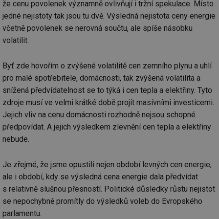
že cenu povolenek významně ovlivňují i tržní spekulace. Místo
id
stavba.tzb-
10 let
Te
jedné nejistoty tak jsou tu dvě. Výsledná nejistota ceny energie
info.cz
co
po
včetně povolenek se nerovná součtu, ale spíše násobku
vy
se
volatilit.
_hjFirstSeen
29 minut
So
Hotjar Ltd
59 sekund
na
.tzb-info.cz
Byť zde hovořím o zvýšené volatilitě cen zemního plynu a uhlí
ab
sl
pro malé spotřebitele, domácnosti, tak zvýšená volatilita a
ce
pr
snížená předvídatelnost se to týká i cen tepla a elektřiny. Tyto
poč
Ne
zdroje musí ve velmi krátké době projít masívními investicemi.
žá
id
Jejich vliv na cenu domácnosti rozhodně nejsou schopné
in
předpovídat. A jejich výsledkem zlevnění cen tepla a elektřiny
id
forum.tzb-
1 rok
Te
nebude.
info.cz
co
po
vy
se
Je zřejmé, že jsme opustili nejen období levných cen energie,
ale i období, kdy se výsledná cena energie dala předvídat
_hjIncludedInSessionSample
1 minuta
Te
Hotjar Ltd
59 sekund
co
vetrani.tzb-
s relativně slušnou přesností. Politické důsledky růstu nejistot
na
info.cz
ab
se nepochybně promítly do výsledků voleb do Evropského
Ho
zd
parlamentu.
ná