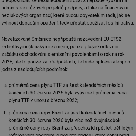
předpokládat, že nezanedbatelná část z něj bude využita na
administraci různých projektů podpory, a také na financování
neziskových organizací, které budou obyvatelům radit, jak se
vyhnout dopadům opatření, tedy přestat používat fosilní paliva.
Novelizovaná Směrnice nepřipouští nezavedení EU ETS2
jednotlivými členskými zeměmi, pouze plošné odložení
začátku obchodování s emisními povolenkami o rok na rok
2028, ale to pouze za předpokladu, že bude splněna alespoň
jedna z následujících podmínek:
průměrná cena plynu TTF za šest kalendářních měsíců
končících 30. června 2026 byla vyšší než průměrná cena
plynu TTF v únoru a březnu 2022;
průměrná cena ropy Brent za šest kalendářních měsíců
končících 30. června 2026 byla více než dvojnásobek
průměrné ceny ropy Brent za předchozích pět let; pětiletým
referenčním obdobím je pětileté období, které končí před