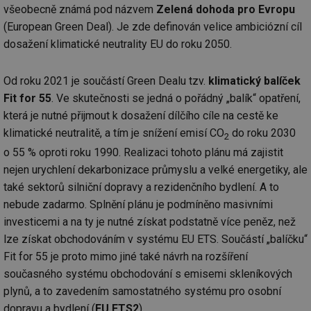
všeobecně známá pod názvem
Zelená dohoda pro Evropu
(European Green Deal). Je zde definován velice ambiciózní cíl
dosažení klimatické neutrality EU do roku 2050.
Od roku 2021 je součástí Green Dealu tzv.
klimatický balíček
Fit for 55
. Ve skutečnosti se jedná o pořádný „balík“ opatření,
která je nutné přijmout k dosažení dílčího cíle na cestě ke
klimatické neutralitě, a tím je snížení emisí CO
do roku 2030
2
o 55 % oproti roku 1990. Realizaci tohoto plánu má zajistit
nejen urychlení dekarbonizace průmyslu a velké energetiky, ale
také sektorů silniční dopravy a rezidenčního bydlení. A to
nebude zadarmo. Splnění plánu je podmíněno masivními
investicemi a na ty je nutné získat podstatně více peněz, než
lze získat obchodováním v systému EU ETS. Součástí „balíčku“
Fit for 55 je proto mimo jiné také návrh na rozšíření
současného systému obchodování s emisemi skleníkových
plynů, a to zavedením samostatného systému pro osobní
dopravu a bydlení (
EU ETS2
).