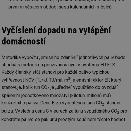
prvním měsícem období šesti kalendářních měsíců.
Vyčíslení dopadu na vytápění
domácností
Metodika výpočtu „emisního zdanění“ jednotlivých paliv bude
shodná s metodikou používanou nyní v systému EU ETS.
Každý členský stát stanoví pro každé palivo typickou
3
výhřevnost NCV (TJ/kt, TJ/mil. m
) a emisní faktor EF, který
stanovuje, kolik tun CO
je „úředně“ vypuštěno do ovzduší
2
spálením jednotkového množství (kilotun, milionů m3)
konkrétního paliva. Cenu B za vypuštěnou tunu CO
stanoví
2
burza. Výsledná cena C v eurech za tunu vypuštěného CO
pro
2
konkrétní palivo se pak určí prostým součinem těchto hodnot