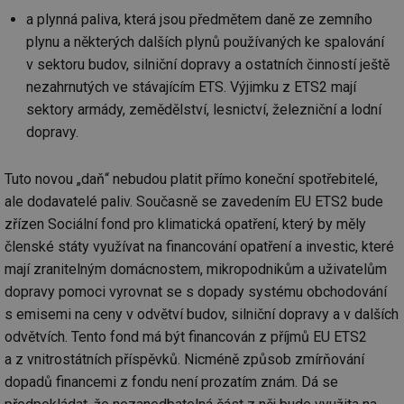
a plynná paliva, která jsou předmětem daně ze zemního
plynu a některých dalších plynů používaných ke spalování
v sektoru budov, silniční dopravy a ostatních činností ještě
nezahrnutých ve stávajícím ETS. Výjimku z ETS2 mají
sektory armády, zemědělství, lesnictví, železniční a lodní
dopravy.
Tuto novou „daň“ nebudou platit přímo koneční spotřebitelé,
ale dodavatelé paliv. Současně se zavedením EU ETS2 bude
zřízen Sociální fond pro klimatická opatření, který by měly
členské státy využívat na financování opatření a investic, které
mají zranitelným domácnostem, mikropodnikům a uživatelům
dopravy pomoci vyrovnat se s dopady systému obchodování
s emisemi na ceny v odvětví budov, silniční dopravy a v dalších
odvětvích. Tento fond má být financován z příjmů EU ETS2
a z vnitrostátních příspěvků. Nicméně způsob zmírňování
dopadů financemi z fondu není prozatím znám. Dá se