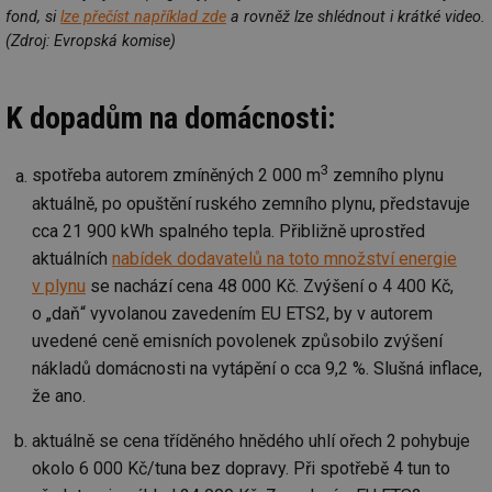
g_csrf_token
.forum.tzb-
Zavřením
Sl
fond, si
lze přečíst například zde
a rovněž lze shlédnout i krátké video.
info.cz
prohlížeče
př
(Zdroj: Evropská komise)
po
id
konference.tzb-
1 rok
Te
info.cz
co
K dopadům na domácnosti:
po
vy
se
3
_hjAbsoluteSessionInProgress
29 minut
So
Hotjar Ltd
spotřeba autorem zmíněných 2 000 m
zemního plynu
59 sekund
na
.tzb-info.cz
aktuálně, po opuštění ruského zemního plynu, představuje
ab
sl
cca 21 900 kWh spalného tepla. Přibližně uprostřed
ce
pr
aktuálních
nabídek dodavatelů na toto množství energie
poč
Ne
v plynu
se nachází cena 48 000 Kč. Zvýšení o 4 400 Kč,
žá
id
o „daň“ vyvolanou zavedením EU ETS2, by v autorem
in
uvedené ceně emisních povolenek způsobilo zvýšení
id
vetrani.tzb-
10 let
Te
nákladů domácnosti na vytápění o cca 9,2 %. Slušná inflace,
info.cz
co
po
že ano.
vy
se
aktuálně se cena tříděného hnědého uhlí ořech 2 pohybuje
_hjIncludedInSessionSample
1 minuta
Te
Hotjar Ltd
59 sekund
co
okolo 6 000 Kč/tuna bez dopravy. Při spotřebě 4 tun to
elektro.tzb-
na
info.cz