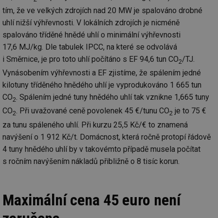
tím, že ve velkých zdrojích nad 20 MW je spalováno drobné
uhlí nižší výhřevnosti. V lokálních zdrojích je nicméně
spalováno tříděné hnědé uhlí o minimální výhřevnosti
17,6 MJ/kg. Dle tabulek IPCC, na které se odvolává
i Směrnice, je pro toto uhlí počítáno s EF 94,6 tun CO
/TJ.
2
Vynásobením výhřevnosti a EF zjistíme, že spálením jedné
kilotuny tříděného hnědého uhlí je vyprodukováno 1 665 tun
CO
. Spálením jedné tuny hnědého uhlí tak vznikne 1,665 tuny
2
CO
. Při uvažované ceně povolenek 45 €/tunu CO
je to 75 €
2
2
za tunu spáleného uhlí. Při kurzu 25,5 Kč/€ to znamená
navýšení o 1 912 Kč/t. Domácnost, která ročně protopí řádově
4 tuny hnědého uhlí by v takovémto případě musela počítat
s ročním navýšením nákladů přibližně o 8 tisíc korun.
Maximální cena 45 euro není