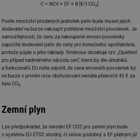
C = NCV × EF × B [€/t CO
].
2
Podle množství prodaných jednotek paliv bude muset jejich
dodavatel na burze nakoupit potřebné množství povolenek. Je
samozřejmostí, že cenu za nakoupené emisní povolenky
započítá dodavatel paliv do ceny pro konečného spotřebitele,
protože půjde o jeho náklady. Směrnice obsahuje tzv. „Opatření
pro případ nadměrného nárůstu cen“, která by dle úředníků
a funkcionářů EU měla zajistit, že cena emisních povolenek by
na burze v prvním roce obchodování neměla překročit 45 € za
tunu CO
.
2
Zemní plyn
Lze předpokládat, že národní EF CO2 pro zemní plyn bude
v systému EU ETS2 shodný, či velice podobný s EF platným již