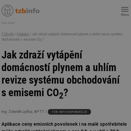
Menu
REKLAMA
TZB-info
/
Vytápění
/ Jak zdraží vytápění domácností plynem a uhlím revize systému
obchodování s emisemi CO
?
2
Jak zdraží vytápění
domácností plynem a uhlím
revize systému obchodování
s emisemi CO
?
2
Ing. Zdeněk Lyčka, APTT
TZB-INFO DOPORUČUJE
Aplikace ceny emisních povolenek i na malé spotřebitele