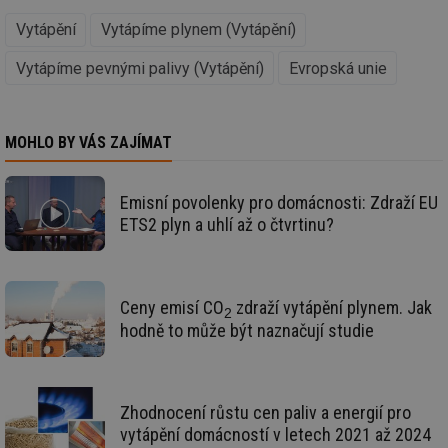
re
we
Vytápění
Vytápíme plynem (Vytápění)
__gfp_64b
1 rok
Je
Gemius
so
.tzb-info.cz
Vytápíme pevnými palivy (Vytápění)
Evropská unie
kt
spr
da
co
ná
MOHLO BY VÁS ZAJÍMAT
we
__cf_bm
29 minut
Te
Cloudflare Inc.
59 sekund
co
.vimeo.com
Emisní povolenky pro domácnosti: Zdraží EU
po
ro
ETS2 plyn a uhlí až o čtvrtinu?
li
To
př
by
po
zp
Ceny emisí CO
zdraží vytápění plynem. Jak
2
po
hodně to může být naznačují studie
we
st
sid
forum.tzb-
1 rok
To
info.cz
bě
so
Zhodnocení růstu cen paliv a energií pro
al
na
vytápění domácností v letech 2021 až 2024
so