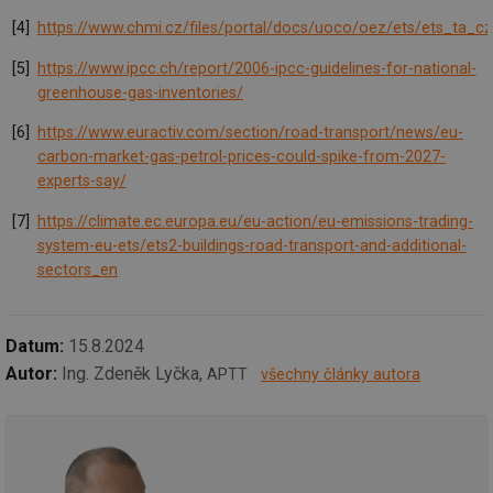
ná
za
https://www.chmi.cz/files/portal/docs/uoco/oez/ets/ets_ta_cz
vz
de
de
https://www.ipcc.ch/report/2006-ipcc-guidelines-for-national-
re
greenhouse-gas-inventories/
we
_dc_gtm_UA-5901706-1
.tzb-info.cz
58 sekund
Te
https://www.euractiv.com/section/road-transport/news/eu-
co
př
carbon-market-gas-petrol-prices-could-spike-from-2027-
w
experts-say/
po
Sp
Go
https://climate.ec.europa.eu/eu-action/eu-emissions-trading-
da
system-eu-ets/ets2-buildings-road-transport-and-additional-
kó
Po
sectors_en
lz
za
nu
be
sk
Datum:
15.8.2024
fu
sp
Autor:
Ing. Zdeněk Lyčka,
APTT
všechny články autora
ná
je
kte
id
př
úč
An