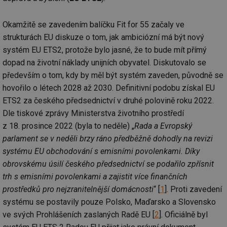
Okamžitě se zavedením balíčku Fit for 55 začaly ve
strukturách EU diskuze o tom, jak ambiciózní má být nový
systém EU ETS2, protože bylo jasné, že to bude mít přímý
dopad na životní náklady unijních obyvatel. Diskutovalo se
především o tom, kdy by měl být systém zaveden, původně se
hovořilo o létech 2028 až 2030. Definitivní podobu získal EU
ETS2 za českého předsednictví v druhé polovině roku 2022.
Dle tiskové zprávy Ministerstva životního prostředí
z 18. prosince 2022 (byla to neděle) „
Rada a Evropský
parlament se v neděli brzy ráno předběžně dohodly na revizi
systému EU obchodování s emisními povolenkami. Díky
obrovskému úsilí českého předsednictví se podařilo zpřísnit
trh s emisními povolenkami a zajistit více finančních
prostředků pro nejzranitelnější domácnosti
“ [
1
]. Proti zavedení
systému se postavily pouze Polsko, Maďarsko a Slovensko
ve svých Prohlášeních zaslaných Radě EU [
2
]. Oficiálně byl