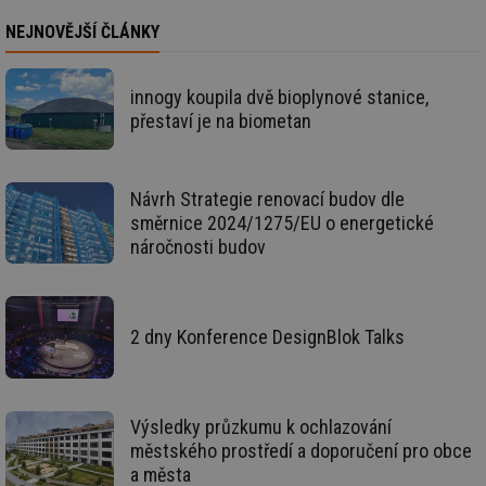
se
NEJNOVĚJŠÍ ČLÁNKY
_hjIncludedInSessionSample
2 minuty
Te
Hotjar Ltd
co
forum.tzb-
na
info.cz
ab
innogy koupila dvě bioplynové stanice,
Ho
přestaví je na biometan
zd
ná
za
vz
de
Návrh Strategie renovací budov dle
de
re
směrnice 2024/1275/EU o energetické
we
náročnosti budov
_hjIncludedInSessionSample
1 minuta
Te
Hotjar Ltd
59 sekund
co
vytapeni.tzb-
na
info.cz
ab
Ho
2 dny Konference DesignBlok Talks
zd
ná
za
vz
de
de
Výsledky průzkumu k ochlazování
re
we
městského prostředí a doporučení pro obce
a města
CookieScriptConsent
1 rok
Te
CookieScript