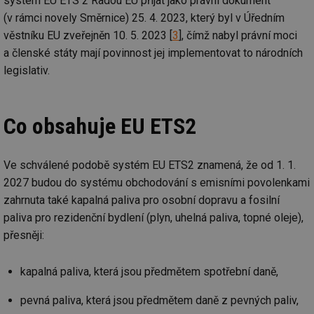
systém EU ETS 2 Radou EU přijat jako právní dokument
(v rámci novely Směrnice) 25. 4. 2023, který byl v Úředním
věstníku EU zveřejněn 10. 5. 2023 [
3
], čímž nabyl právní moci
a členské státy mají povinnost jej implementovat to národních
legislativ.
Co obsahuje EU ETS2
Ve schválené podobě systém EU ETS2 znamená, že od 1. 1.
2027 budou do systému obchodování s emisními povolenkami
zahrnuta také kapalná paliva pro osobní dopravu a fosilní
paliva pro rezidenční bydlení (plyn, uhelná paliva, topné oleje),
přesněji:
kapalná paliva, která jsou předmětem spotřební daně,
pevná paliva, která jsou předmětem daně z pevných paliv,