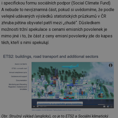
i specifickou formu sociálních podpor (Social Climate Fund).
Funkční soubory
Nezařazené
A nebude to nevýznamná část, pokud si uvědomíme, že podle
soubory
veřejně udávaných výsledků statistických průzkumů v ČR
zhruba pětina obyvatel patří mezi „chudé“. Důsledkem
možnosti tržní spekulace s cenami emisních povolenek je
mimo jiné i to, že část z ceny emisní povolenky jde do kapes
těch, kteří s nimi spekulují.
Nezbytně nutné soubory
Výkonové soubory
Soubory cílení
Funkční soubory
Nezařazené soubory
Nezbytně nutné soubory cookie umožňují základní
funkce webových stránek, jako je přihlášení
uživatele a správa účtu. Webové stránky nelze bez
nezbytně nutných souborů cookie správně používat.
Provider
/
Název
Vyprší
Po
Doména
g_state
.forum.tzb-
Zavřením
Sl
info.cz
prohlížeče
př
po
Obr. Stručný výklad (anglicky), co je to ETS2 a Sociální klimatický