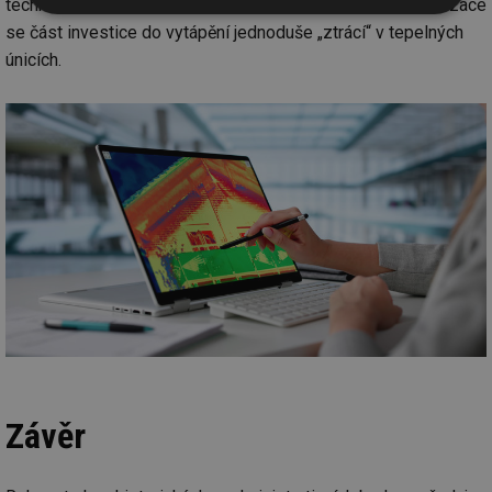
technologií, ale kvalitou obálky budovy. Bez termomodernizace
Nezbytně
Výkonové
Soubory
se část investice do vytápění jednoduše „ztrácí“ v tepelných
nutné
soubory
cílení
soubory
únicích.
Funkční soubory
Nezařazené
soubory
Nezbytně nutné soubory
Výkonové soubory
Soubory cílení
Funkční soubory
Nezařazené soubory
Nezbytně nutné soubory cookie umožňují základní
Závěr
funkce webových stránek, jako je přihlášení
uživatele a správa účtu. Webové stránky nelze bez
nezbytně nutných souborů cookie správně používat.