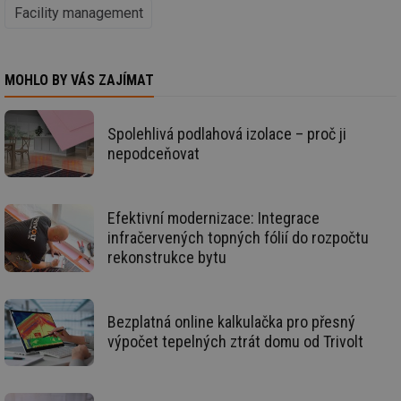
je
Facility management
kte
id
př
úč
An
MOHLO BY VÁS ZAJÍMAT
id
energetika.tzb-
10 let
Te
info.cz
co
po
Spolehlivá podlahová izolace – proč ji
vy
se
nepodceňovat
_hjIncludedInSessionSample
1 minuta
Te
Hotjar Ltd
59 sekund
co
kalkulator.tzb-
na
info.cz
ab
Efektivní modernizace: Integrace
Ho
infračervených topných fólií do rozpočtu
zd
ná
rekonstrukce bytu
za
vz
de
de
re
Bezplatná online kalkulačka pro přesný
we
výpočet tepelných ztrát domu od Trivolt
_hjIncludedInSessionSample
1 minuta
Te
Hotjar Ltd
59 sekund
co
voda.tzb-
na
info.cz
ab
Ho