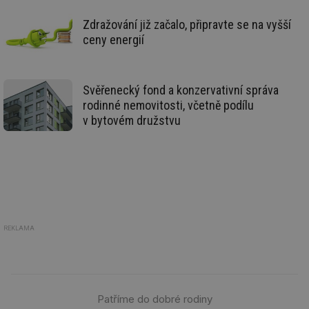
zd
ná
za
Zdražování již začalo, připravte se na vyšší
vz
ceny energií
de
de
re
we
Svěřenecký fond a konzervativní správa
id
www.tzb-
10 let
Te
info.cz
co
rodinné nemovitosti, včetně podílu
po
v bytovém družstvu
vy
se
id
m.tzb-info.cz
10 let
Te
co
po
vy
se
_hjIncludedInSessionSample
1 minuta
Te
Hotjar Ltd
59 sekund
co
www.tzb-
na
info.cz
REKLAMA
ab
Ho
zd
ná
za
vz
de
Patříme do dobré rodiny
de