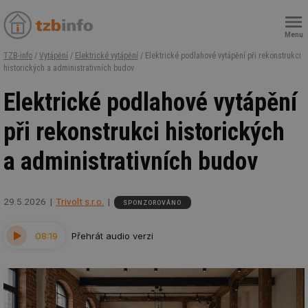
Menu
TZB-info
/
Vytápění
/
Elektrické vytápění
/ Elektrické podlahové vytápění při rekonstrukci
historických a administrativních budov
Elektrické podlahové vytápění
při rekonstrukci historických
a administrativních budov
29.5.2026
Trivolt s.r.o.
SPONZOROVÁNO
08:19
Přehrát audio verzi