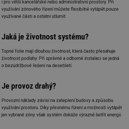
i pro větší kancelářské nebo administrativní prostory. Při
id
vytapeni.tzb-
10 let
Te
využívání zónového řízení můžete flexibilně vytápět pouze
info.cz
co
využívané části a ostatní utlumit.
po
vy
se
id
stavba.tzb-
10 let
Te
Jaká je životnost systému?
info.cz
co
po
vy
se
Topné folie mají dlouhou životnost, která často přesahuje
_hjFirstSeen
29 minut
So
Hotjar Ltd
životnost podlahy. Při správné a odborné instalaci se jedná
59 sekund
na
.tzb-info.cz
o bezúdržbové řešení na desetiletí.
ab
sl
ce
pr
poč
Je provoz drahý?
Ne
žá
id
in
Provozní náklady závisí na zateplení budovy a způsobu
id
forum.tzb-
1 rok
Te
využívání prostoru. Díky přesnému řízení a možnosti vytápět
info.cz
co
po
jen vybrané zóny však systém dokáže výrazně šetřit energii.
vy
se