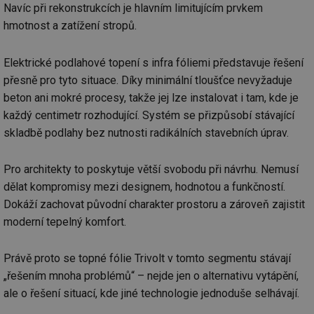
Navíc při rekonstrukcích je hlavním limitujícím prvkem
hmotnost a zatížení stropů.
Elektrické podlahové topení s infra fóliemi představuje řešení
přesně pro tyto situace. Díky minimální tloušťce nevyžaduje
beton ani mokré procesy, takže jej lze instalovat i tam, kde je
každý centimetr rozhodující. Systém se přizpůsobí stávající
skladbě podlahy bez nutnosti radikálních stavebních úprav.
Pro architekty to poskytuje větší svobodu při návrhu. Nemusí
dělat kompromisy mezi designem, hodnotou a funkčností.
Dokáží zachovat původní charakter prostoru a zároveň zajistit
moderní tepelný komfort.
Právě proto se topné fólie Trivolt v tomto segmentu stávají
„řešením mnoha problémů“ – nejde jen o alternativu vytápění,
ale o řešení situací, kde jiné technologie jednoduše selhávají.