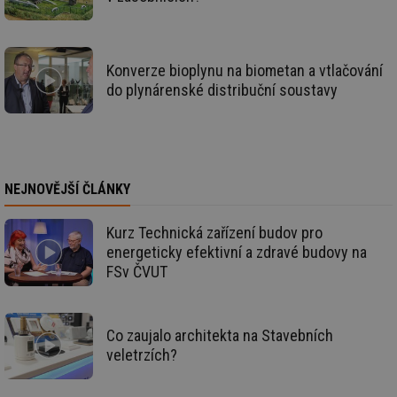
sid
forum.tzb-
1 rok
To
info.cz
bě
so
al
na
Konverze bioplynu na biometan a vtlačování
so
do plynárenské distribuční soustavy
re
pr
po
sp
rel
_hjIncludedInSessionSample
1 minuta
Te
Hotjar Ltd
59 sekund
co
energetika.tzb-
NEJNOVĚJŠÍ ČLÁNKY
na
info.cz
ab
Ho
zd
Kurz Technická zařízení budov pro
ná
energeticky efektivní a zdravé budovy na
za
vz
FSv ČVUT
de
de
re
we
Co zaujalo architekta na Stavebních
_hjIncludedInSessionSample
1 minuta
Te
Hotjar Ltd
59 sekund
co
stavba.tzb-
veletrzích?
na
info.cz
ab
Ho