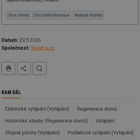
tepelné modernizaci, moderní ...
_hjIncludedInSessionSample
1 minuta
Te
Hotjar Ltd
59 sekund
co
oze.tzb-info.cz
na
Více o firmě
Chci další informace
Webové stránky
ab
Ho
zd
ná
za
vz
Datum:
29.5.2026
de
de
Společnost:
Trivolt s.r.o.
re
we
tisk
hledat
_dc_gtm_UA-5901706-1
.tzb-info.cz
58 sekund
Te
co
př
w
po
Sp
Go
KAM DÁL
da
kó
Po
lz
Elektrické vytápění (Vytápění)
Regenerace domů
za
nu
Historické stavby (Regenerace domů)
Vytápění
be
sk
fu
Otopné plochy (Vytápění)
Podlahové vytápění (Vytápění)
sp
ná