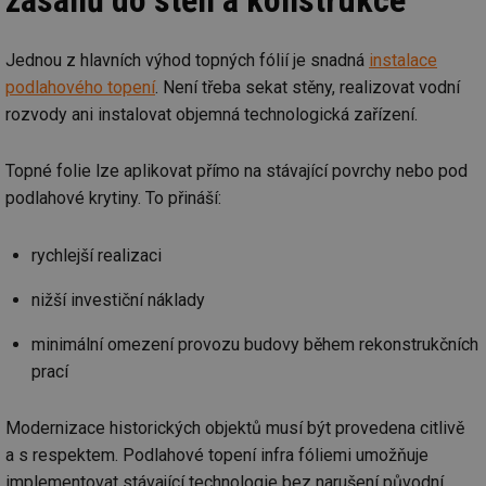
zásahů do stěn a konstrukce
Jednou z hlavních výhod topných fólií je snadná
instalace
podlahového topení
. Není třeba sekat stěny, realizovat vodní
rozvody ani instalovat objemná technologická zařízení.
Topné folie lze aplikovat přímo na stávající povrchy nebo pod
podlahové krytiny. To přináší:
rychlejší realizaci
nižší investiční náklady
minimální omezení provozu budovy během rekonstrukčních
prací
Modernizace historických objektů musí být provedena citlivě
a s respektem. Podlahové topení infra fóliemi umožňuje
implementovat stávající technologie bez narušení původní