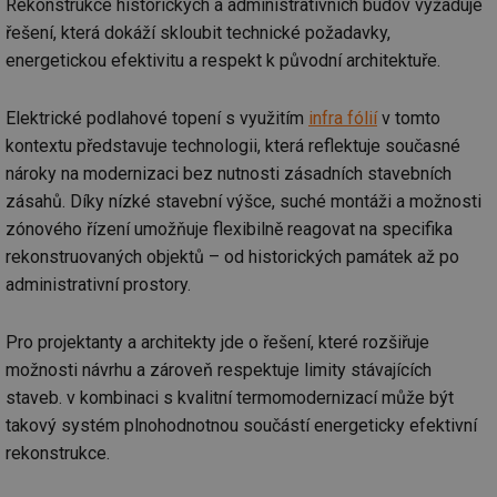
Rekonstrukce historických a administrativních budov vyžaduje
Provider
/
Název
Vyprší
Po
Doména
řešení, která dokáží skloubit technické požadavky,
g_state
.forum.tzb-
Zavřením
Sl
energetickou efektivitu a respekt k původní architektuře.
info.cz
prohlížeče
př
po
Elektrické podlahové topení s využitím
infra fólií
v tomto
g_csrf_token
.forum.tzb-
Zavřením
Sl
info.cz
prohlížeče
př
kontextu představuje technologii, která reflektuje současné
po
nároky na modernizaci bez nutnosti zásadních stavebních
id
konference.tzb-
1 rok
Te
info.cz
co
zásahů. Díky nízké stavební výšce, suché montáži a možnosti
po
zónového řízení umožňuje flexibilně reagovat na specifika
vy
se
rekonstruovaných objektů – od historických památek až po
_hjAbsoluteSessionInProgress
29 minut
So
Hotjar Ltd
administrativní prostory.
59 sekund
na
.tzb-info.cz
ab
sl
ce
Pro projektanty a architekty jde o řešení, které rozšiřuje
pr
možnosti návrhu a zároveň respektuje limity stávajících
poč
Ne
staveb. v kombinaci s kvalitní termomodernizací může být
žá
id
takový systém plnohodnotnou součástí energeticky efektivní
in
rekonstrukce.
id
vetrani.tzb-
10 let
Te
info.cz
co
po