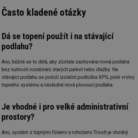
vy
se
Často kladené otázky
_hjIncludedInSessionSample
1 minuta
Te
Hotjar Ltd
59 sekund
co
elektro.tzb-
na
info.cz
ab
Dá se topení použít i na stávající
Ho
zd
ná
podlahu?
za
vz
de
de
Ano, běžně se to dělá, aby zůstala zachována rovná podlaha
re
we
bez nutnosti rozebírání starých parket nebo dlažby. Na
stávající podlahu se položí izolační podložka XPS, poté vrstvy
mv
2 měsíce 4
Te
Airtable
týdny
co
.tzb-info.cz
topného systému a následně nová plovoucí podlaha.
po
sl
už
int
vý
Je vhodné i pro velké administrativní
vl
po
prostory?
Air
us
už
pr
Ano, systém s topnými fóliemi a rohožemi Trivolt je vhodný
int
tě