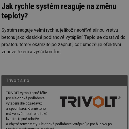
_hjIncludedInSessionSample
1 minuta
Te
Hotjar Ltd
Jak rychle systém reaguje na změnu
59 sekund
co
vetrani.tzb-
na
info.cz
teploty?
ab
Ho
zd
ná
za
Systém reaguje velmi rychle, jelikož neohřívá silnou vrstvu
vz
betonu jako klasické podlahové vytápění. Teplo se dostává do
de
de
prostoru téměř okamžitě po zapnutí, což umožňuje efektivní
re
we
zónové řízení a vyšší komfort.
id
voda.tzb-
10 let
Te
info.cz
co
po
vy
se
Trivolt s.r.o.
id
kalkulator.tzb-
1 rok
Te
info.cz
co
po
TRIVOLT vyrábí topné fólie
vy
pro elektrické podlahové
se
vytápění dle požadavků
id
oze.tzb-info.cz
10 let
Te
a specifikací. Kromě toho
co
má ve svém portfoliu také
po
vy
kvalitní topné rohože
se
a chytré termostaty. Elektrické podlahové vytápění je pro budovy po