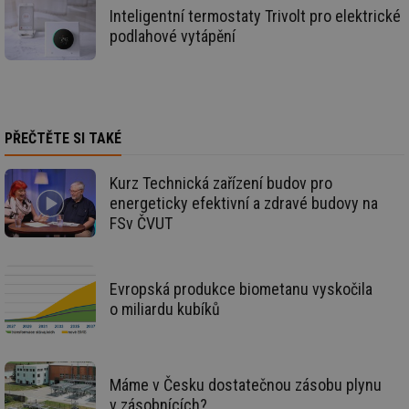
zd
Inteligentní termostaty Trivolt pro elektrické
ná
podlahové vytápění
za
vz
de
de
re
we
__gfp_64b
1 rok
Je
Gemius
PŘEČTĚTE SI TAKÉ
so
.tzb-info.cz
kt
spr
da
Kurz Technická zařízení budov pro
co
energeticky efektivní a zdravé budovy na
ná
we
FSv ČVUT
__cf_bm
29 minut
Te
Cloudflare Inc.
59 sekund
co
.vimeo.com
po
ro
Evropská produkce biometanu vyskočila
li
o miliardu kubíků
To
př
by
po
zp
po
Máme v Česku dostatečnou zásobu plynu
we
st
v zásobnících?