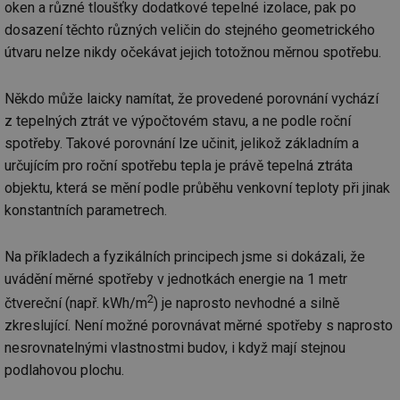
oken a různé tloušťky dodatkové tepelné izolace, pak po
dosazení těchto různých veličin do stejného geometrického
útvaru nelze nikdy očekávat jejich totožnou měrnou spotřebu.
Někdo může laicky namítat, že provedené porovnání vychází
z tepelných ztrát ve výpočtovém stavu, a ne podle roční
spotřeby. Takové porovnání lze učinit, jelikož základním a
určujícím pro roční spotřebu tepla je právě tepelná ztráta
objektu, která se mění podle průběhu venkovní teploty při jinak
konstantních parametrech.
Na příkladech a fyzikálních principech jsme si dokázali, že
uvádění měrné spotřeby v jednotkách energie na 1 metr
2
čtvereční (např. kWh/m
) je naprosto nevhodné a silně
zkreslující. Není možné porovnávat měrné spotřeby s naprosto
nesrovnatelnými vlastnostmi budov, i když mají stejnou
podlahovou plochu.