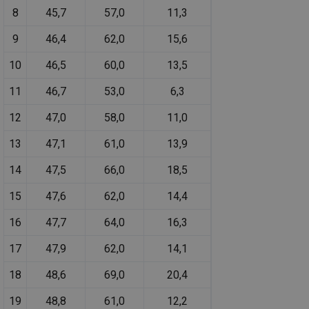
re
8
45,7
57,0
11,3
we
id
voda.tzb-
10 let
Te
9
46,4
62,0
15,6
info.cz
co
po
vy
10
46,5
60,0
13,5
se
11
46,7
53,0
6,3
id
kalkulator.tzb-
1 rok
Te
info.cz
co
po
12
47,0
58,0
11,0
vy
se
13
47,1
61,0
13,9
id
oze.tzb-info.cz
10 let
Te
co
po
14
47,5
66,0
18,5
vy
se
15
47,6
62,0
14,4
_hjIncludedInSessionSample
1 minuta
Te
Hotjar Ltd
59 sekund
co
oze.tzb-info.cz
16
47,7
64,0
16,3
na
ab
Ho
17
47,9
62,0
14,1
zd
ná
18
48,6
69,0
20,4
za
vz
de
19
48,8
61,0
12,2
de