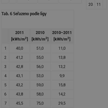
vy
se
20
11
_hjFirstSeen
29 minut
So
Hotjar Ltd
Tab. 6 Seřazeno podle ligy
59 sekund
na
.tzb-info.cz
ab
sl
ce
pr
poč
2011
2010
2010–2011
Ne
žá
2
2
2
[kWh/m
]
[kWh/m
]
[kWh/m
]
id
in
1
40,0
51,0
11,0
id
forum.tzb-
1 rok
Te
info.cz
co
2
41,2
55,0
13,8
po
vy
se
3
42,8
56,0
13,2
_hjIncludedInSessionSample
1 minuta
Te
Hotjar Ltd
59 sekund
co
vetrani.tzb-
4
43,1
53,0
9,9
na
info.cz
ab
5
43,2
59,0
15,8
Ho
zd
ná
6
43,8
58,0
14,2
za
vz
de
7
45,5
75,0
29,5
de