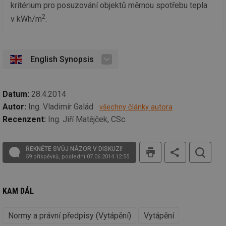
kritérium pro posuzování objektů měrnou spotřebu tepla
kt
spr
2
v kWh/m
.
da
co
ná
we
__cf_bm
29 minut
Te
Cloudflare Inc.
English Synopsis
59 sekund
co
.vimeo.com
po
ro
li
To
Datum:
28.4.2014
př
by
Autor:
Ing. Vladimír Galád
všechny články autora
po
Recenzent:
Ing. Jiří Matějček, CSc.
zp
po
we
st
tis
ŘEKNĚTE SVŮJ NÁZOR V DISKUZI!
sid
forum.tzb-
1 rok
To
59 příspěvků, poslední 07.06.2014 12:55
info.cz
bě
so
al
na
KAM DÁL
so
re
pr
po
Normy a právní předpisy (Vytápění)
Vytápění
sp