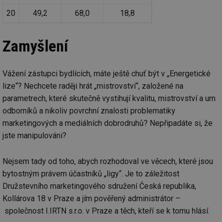
re
we
20
49,2
68,0
18,8
_dc_gtm_UA-5901706-1
.tzb-info.cz
58 sekund
Te
co
př
Zamyšlení
w
po
Sp
Go
Vážení zástupci bydlících, máte ještě chuť být v „Energetické
da
kó
lize“? Nechcete raději hrát „mistrovství“, založené na
Po
lz
parametrech, které skutečně vystihují kvalitu, mistrovství a um
za
nu
odborníků a nikoliv povrchní znalosti problematiky
be
sk
marketingových a mediálních dobrodruhů? Nepřipadáte si, že
fu
jste manipulováni?
sp
ná
je
kte
Nejsem tady od toho, abych rozhodoval ve věcech, které jsou
id
př
bytostným právem účastníků „ligy“. Je to záležitost
úč
An
Družstevního marketingového sdružení Česká republika,
Kollárova 18 v Praze a jím pověřený administrátor –
id
energetika.tzb-
10 let
Te
info.cz
co
společnost I.IRTN s.r.o. v Praze a těch, kteří se k tomu hlásí.
po
vy