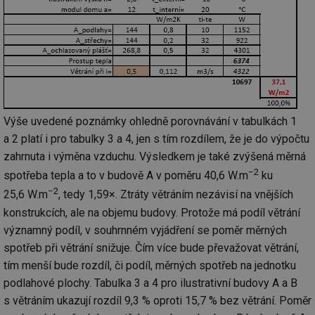
Výše uvedené poznámky ohledně porovnávání v tabulkách 1
a 2 platí i pro tabulky 3 a 4, jen s tím rozdílem, že je do výpočtu
zahrnuta i výměna vzduchu. Výsledkem je také zvýšená měrná
−2
spotřeba tepla a to v budově A v poměru 40,6 W.m
ku
−2
25,6 W.m
, tedy 1,59×. Ztráty větráním nezávisí na vnějších
konstrukcích, ale na objemu budovy. Protože má podíl větrání
významný podíl, v souhrnném vyjádření se poměr měrných
spotřeb při větrání snižuje. Čím více bude převažovat větrání,
tím menší bude rozdíl, či podíl, měrných spotřeb na jednotku
podlahové plochy. Tabulka 3 a 4 pro ilustrativní budovy A a B
s větráním ukazují rozdíl 9,3 % oproti 15,7 % bez větrání. Poměr