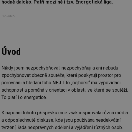
hodně daleko. Patří mezi ně i tzv. Energetická liga.
REKLAMA
Úvod
Nikdy jsem nezpochybňoval, nezpochybňuji a ani nebudu
zpochybňovat obecně soutěže, které poskytují prostor pro
porovnání a hledání toho
NEJ
. I to „nejhorší“ má vypovídací
schopnost a pomáhá v orientaci v oblasti, ve které se soutěží.
To platí i o energetice.
K napsání tohoto příspěvku mne však inspirovala různá média
a odposlechnuté diskuse, kde jsou používána neadekvátní
tvrzení, řada nesprávných sdělení a vyjádření různých osob.