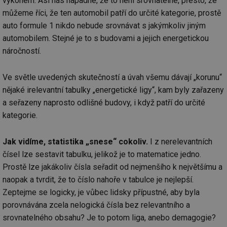
výkonem. Asi nás napadne, že to není srovnatelné, přesto, že
můžeme říci, že ten automobil patří do určité kategorie, prostě
auto formule 1 nikdo nebude srovnávat s jakýmkoliv jiným
automobilem. Stejné je to s budovami a jejich energetickou
náročností.
Ve světle uvedených skutečností a úvah všemu dávají „korunu“
nějaké irelevantní tabulky „energetické ligy“, kam byly zařazeny
a seřazeny naprosto odlišné budovy, i když patří do určité
kategorie.
Jak vidíme, statistika „snese“ cokoliv.
I z nerelevantních
čísel lze sestavit tabulku, jelikož je to matematice jedno.
Prostě lze jakákoliv čísla seřadit od nejmenšího k největšímu a
naopak a tvrdit, že to číslo nahoře v tabulce je nejlepší.
Zeptejme se logicky, je vůbec lidsky přípustné, aby byla
porovnávána zcela nelogická čísla bez relevantního a
srovnatelného obsahu? Je to potom liga, anebo demagogie?