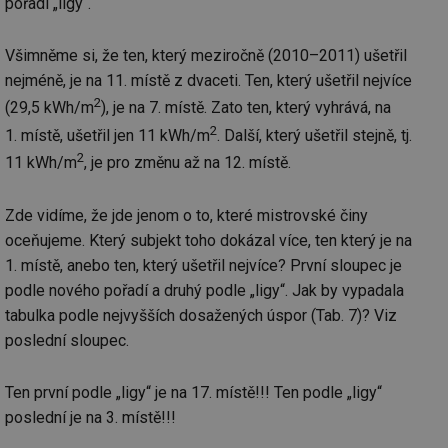
pořadí „ligy“.
Všimněme si, že ten, který meziročně (2010–2011) ušetřil
nejméně, je na 11. místě z dvaceti. Ten, který ušetřil nejvíce
2
(29,5 kWh/m
), je na 7. místě. Zato ten, který vyhrává, na
Nezbytně nutné soubory
Výkonové soubory
2
1. místě, ušetřil jen 11 kWh/m
. Další, který ušetřil stejně, tj.
Soubory cílení
Funkční soubory
2
11 kWh/m
, je pro změnu až na 12. místě.
Nezařazené soubory
Zde vidíme, že jde jenom o to, které mistrovské činy
Nezbytně nutné soubory cookie umožňují základní
funkce webových stránek, jako je přihlášení
oceňujeme. Který subjekt toho dokázal více, ten který je na
uživatele a správa účtu. Webové stránky nelze bez
1. místě, anebo ten, který ušetřil nejvíce? První sloupec je
nezbytně nutných souborů cookie správně používat.
podle nového pořadí a druhý podle „ligy“. Jak by vypadala
Provider
/
Název
Vyprší
Po
Doména
tabulka podle nejvyšších dosažených úspor (Tab. 7)? Viz
poslední sloupec.
g_state
.forum.tzb-
Zavřením
Sl
info.cz
prohlížeče
př
po
Ten první podle „ligy“ je na 17. místě!!! Ten podle „ligy“
g_csrf_token
.forum.tzb-
Zavřením
Sl
info.cz
prohlížeče
př
poslední je na 3. místě!!!
po