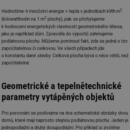
2
Hodnotíme-li množství energie ≈ tepla v jednotkách kWh.m
2
(kilowatthodin na 1 m
plochy), pak se přichylujeme
k hodnocení energetických vlastností geometrického tělesa,
jako je například dům. Zpravidla do výpočtů zahrnujeme
podlahovou plochu. Můžeme pominout fakt, zda se jedná o tzv.
započitatelnou či celkovou. Ve všech případech jde
o konstantu dané stavby. Celková plocha bývá o něco větší, než
započitatelná.
Geometrické a tepelnětechnické
parametry vytápěných objektů
Pro porovnání se podívejme na dva schematické obrázky dvou
domů, které mají naprosto stejnou podlahovou plochu. Jeden je
jednopodlažní a druhý dvoupodlažní. Pro příklad si zvolíme