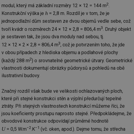
2
modul, který má základní rozměry 12 × 12 = 144 m
.
h
Konstrukční výška je
= 2,8 m. Rozdíl je v tom, že je
jednopodlažní dům sestaven ze dvou objemů vedle sebe, což
3
tvoří kvádr o rozměrech 24 × 12 × 2,8 = 806,4 m
. Druhý objekt
je sestaven tak, že jsou dva moduly nad sebou, tj.
3
12 × 12 × 2 × 2,8 = 806,4 m
, což je potvrzením toho, že jde
v obou případech z hlediska objemu a podlahové plochy
2
(každý 288 m
) o srovnatelné geometrické útvary. Geometrické
vlastnosti dokumentují obrázky půdorysů a pohledů na obě
ilustrativní budovy.
Značný rozdíl však bude ve velikosti ochlazovaných ploch,
které při stejné konstrukci stěn a výplní předurčují tepelné
ztráty. Při stejných vlastnostech konstrukcí můžeme říci, že
jsou koeficienty prostupu naprosto stejné. Předpokládejme, že
obvodové konstrukce odpovídají průměrné hodnotě
−2
−1
U
= 0,5 W.m
.K
(vč. oken, apod.). Dejme tomu, že střecha