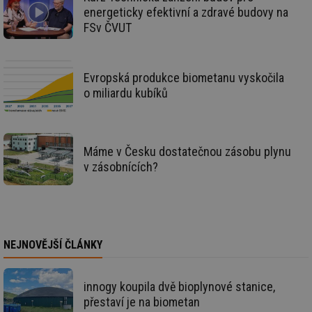
na
info.cz
energeticky efektivní a zdravé budovy na
ab
Ho
FSv ČVUT
zd
ná
za
vz
de
Evropská produkce biometanu vyskočila
de
o miliardu kubíků
re
we
_hjIncludedInSessionSample
1 minuta
Te
Hotjar Ltd
59 sekund
co
vytapeni.tzb-
na
info.cz
Máme v Česku dostatečnou zásobu plynu
ab
Ho
v zásobnících?
zd
ná
za
vz
de
de
re
we
NEJNOVĚJŠÍ ČLÁNKY
CookieScriptConsent
1 rok
Te
CookieScript
co
.tzb-info.cz
sl
innogy koupila dvě bioplynové stanice,
Sc
za
přestaví je na biometan
př