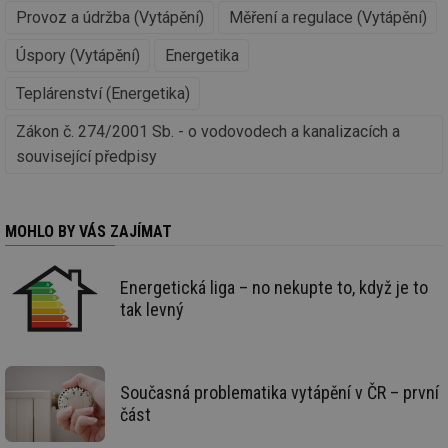
rel
Provoz a údržba (Vytápění)
Měření a regulace (Vytápění)
_hjIncludedInSessionSample
1 minuta
Te
Hotjar Ltd
59 sekund
co
energetika.tzb-
Úspory (Vytápění)
Energetika
na
info.cz
ab
Ho
Teplárenství (Energetika)
zd
ná
za
Zákon č. 274/2001 Sb. - o vodovodech a kanalizacích a
vz
související předpisy
de
de
re
we
_hjIncludedInSessionSample
1 minuta
Te
Hotjar Ltd
MOHLO BY VÁS ZAJÍMAT
59 sekund
co
stavba.tzb-
na
info.cz
ab
Ho
Energetická liga – no nekupte to, když je to
zd
tak levný
ná
za
vz
de
de
re
Současná problematika vytápění v ČR – první
we
část
id
www.tzb-
10 let
Te
info.cz
co