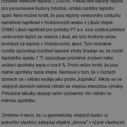
t_externí
rozdílné venkovní teploty
. Pokud obě teploty nejsou
pro porovnávané budovy totožné, vzniká rozdílný teplotní
spád. Není možné tvrdit, že jsou teploty venkovního vzduchu
naměřené například v Holešovicích anebo v Libuši stejné.
ČHMÚ Libuš například pro potřeby PT a.s. sice vydává přehled
venkovních teplot ze stanice Libuš, ale tyto hodnoty nelze
prohlásit za teploty v Holešovicích, apod. Tyto neznámé
rozdíly způsobují rozdílné tepelné ztráty (traduje se, že rozdíl
teplotního spádu 1 °C způsobuje průměrné zvýšení nebo
snížení spotřeby tepla o cca 6 %. Proto nelze tvrdit, že jsou
měrné spotřeby tepla stejné. Nemluvě o tom, že v různých
domech se i větrání neděje jako podle „kopíráku“. Nikdy se ve
stejných domech nekoná větrání se stejnou intenzitou výměny.
Přiložené tabulky ukazují velmi významný vliv větrání na
měrnou spotřebu.
Zmíníme-li navíc, že i u geometricky stejných budov si
jednotliví vlastníci zateplují objekty „divoce“ ≈ různé vlastnosti