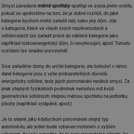
Smysl zavedené
měrné spotřeby
spatřuji ve zcela jiném světle,
pokud se ujednotíme na tom, že je dobré rozlišit, do jaké
kategorie bychom mohli zařadit náš, nebo jiný dům. Jde
o kategorie, které ve všech svých nepřesnostech a
odlišnostech lze zařadit právě do některé kategorie jako
například nízkoenergetický dům, či nevyhovující, apod. Tomuto
rozlišení lze snadno porozumět.
Sice zařadíme domy do určité kategorie, ale bohužel v rámci
dané kategorie jsou z výše prokazatelných důvodů
energeticky odlišné, tedy jejich porovnávání nedává smysl. Za
jinak stejných fyzikálních podmínek nemohou mít kvůli
geometrické odlišnosti stejnou měrnou spotřebu na jednotku
plochy (například vytápěné, apod.).
Je to stejné, jako kdybychom porovnávali stejný typ
automobilu, ale jeden bude vybaven motorem s vyšším