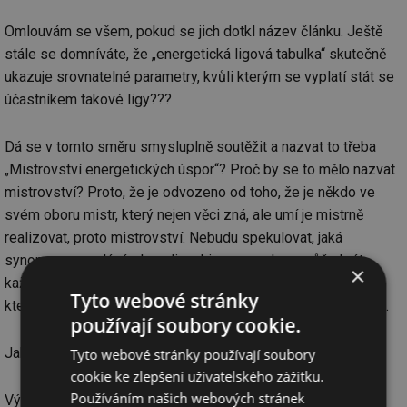
Omlouvám se všem, pokud se jich dotkl název článku. Ještě
stále se domníváte, že „energetická ligová tabulka“ skutečně
ukazuje srovnatelné parametry, kvůli kterým se vyplatí stát se
účastníkem takové ligy???
Dá se v tomto směru smysluplně soutěžit a nazvat to třeba
„Mistrovství energetických úspor“? Proč by se to mělo nazvat
mistrovství? Proto, že je odvozeno od toho, že je někdo ve
svém oboru mistr, který nejen věci zná, ale umí je mistrně
realizovat, proto mistrovství. Nebudu spekulovat, jaká
synonyma vyvolává slovo liga. Ligu opravdu nemůže hrát
×
každý. Proč ale existuje liga mistrů? Asi proto, že je to liga,
Tyto webové stránky
které se mohou účastnit jen mistři, kteří toho umějí asi hodně.
používají soubory cookie.
Jaké jsou poznatky z energetické ligy? Nelichotivé.
Tyto webové stránky používají soubory
cookie ke zlepšení uživatelského zážitku.
Používáním našich webových stránek
Výsledky byly publikovány veřejnosti, proto si dovolím je