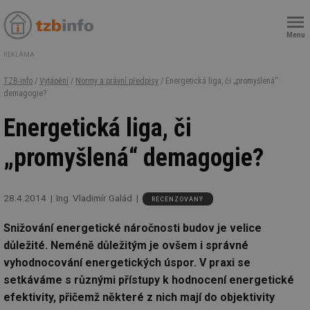
Menu
REKLAMA
TZB-info
/
Vytápění
/
Normy a právní předpisy
/ Energetická liga, či „promyšlená“
demagogie?
Energetická liga, či
„promyšlená“ demagogie?
28.4.2014
Ing. Vladimír Galád
RECENZOVANÝ
Snižování energetické náročnosti budov je velice
důležité. Neméně důležitým je ovšem i správné
vyhodnocování energetických úspor. V praxi se
setkáváme s různými přístupy k hodnocení energetické
efektivity, přičemž některé z nich mají do objektivity