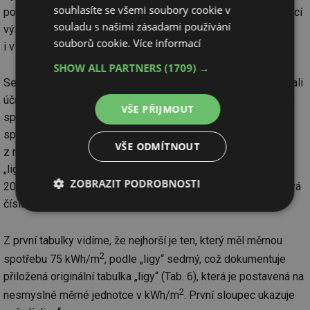
souhlasíte se všemi soubory cookie v
použít, jako občan, kterého to zajímá. Pokusil jsem se stávající
souladu s našimi zásadami používání
výsledky účastníků ligy postavit více smysluplně, i když
souborů cookie.
Více informací
i v tom jsou různé animozity.
SHOW ALL PARTNERS
(1709) →
Seřaďme si nejdříve tabulku „ligy“ podle toho, jakou vykazovali
účastníci při vstupu do tabulky, tj. seřazení podle výše měrné
VŠE PŘIJMOUT
spotřeby (Tab. 5). Zde je pořadí od tzv. nejhoršího = nejvyšší
spotřeba, aby bylo později patrné, kam až se dostal
VŠE ODMÍTNOUT
z nejhoršího postavení. Ve druhém sloupci je pořadí podle
„ligy“ a ve čtvrtém pak měrná spotřeba v počátečním roce
ZOBRAZIT PODROBNOSTI
2010. Záměrně neuvádím adresy soutěžících, ale jen pořadová
čísla z veřejné tabulky.
Nezbytně
Výkonové
Soubory
nutné
soubory
cílení
soubory
Z první tabulky vidíme, že nejhorší je ten, který měl měrnou
2
spotřebu 75 kWh/m
, podle „ligy“ sedmý, což dokumentuje
přiložená originální tabulka „ligy“ (Tab. 6), která je postavená na
Funkční soubory
Nezařazené
2
nesmyslné měrné jednotce v kWh/m
. První sloupec ukazuje
soubory