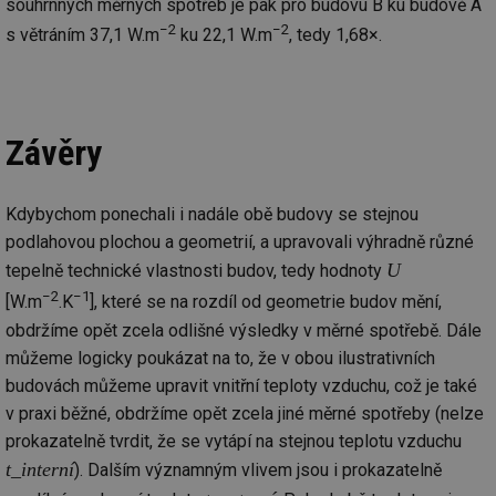
souhrnných měrných spotřeb je pak pro budovu B ku budově A
−2
−2
s větráním 37,1 W.m
ku 22,1 W.m
, tedy 1,68×.
Závěry
Kdybychom ponechali i nadále obě budovy se stejnou
podlahovou plochou a geometrií, a upravovali výhradně různé
U
tepelně technické vlastnosti budov, tedy hodnoty
−2
−1
[W.m
.K
], které se na rozdíl od geometrie budov mění,
obdržíme opět zcela odlišné výsledky v měrné spotřebě. Dále
můžeme logicky poukázat na to, že v obou ilustrativních
budovách můžeme upravit vnitřní teploty vzduchu, což je také
v praxi běžné, obdržíme opět zcela jiné měrné spotřeby (nelze
prokazatelně tvrdit, že se vytápí na stejnou teplotu vzduchu
t_interní
). Dalším významným vlivem jsou i prokazatelně