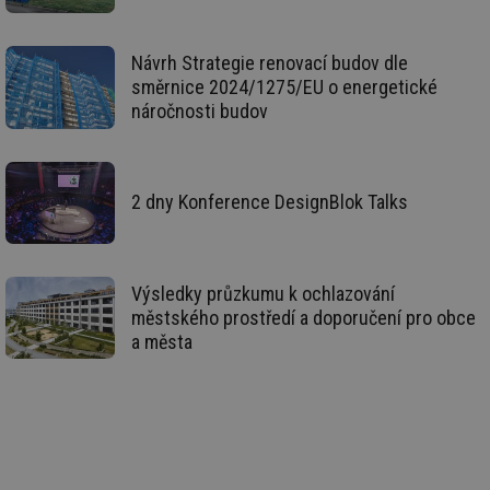
so
so
ná
nu
Návrh Strategie renovací budov dle
ba
směrnice 2024/1275/EU o energetické
Co
Sc
náročnosti budov
fu
sp
id
elektro.tzb-
10 let
Te
info.cz
co
po
2 dny Konference DesignBlok Talks
vy
se
sid
kalkulator.tzb-
Zavřením
To
info.cz
prohlížeče
bě
so
Výsledky průzkumu k ochlazování
al
městského prostředí a doporučení pro obce
na
so
a města
re
pr
po
sp
rel