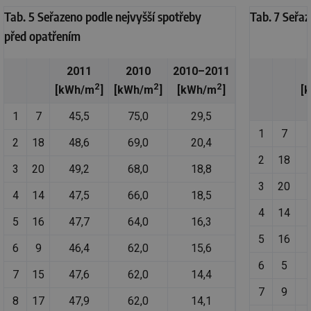
id
konference.tzb-
1 rok
Te
Tab. 5 Seřazeno podle nejvyšší spotřeby
Tab. 7 Seřaz
info.cz
co
po
před opatřením
vy
se
_hjAbsoluteSessionInProgress
29 minut
So
Hotjar Ltd
2011
2010
2010–2011
59 sekund
na
.tzb-info.cz
ab
2
2
2
[kWh/m
]
[kWh/m
]
[kWh/m
]
[
sl
ce
pr
1
7
45,5
75,0
29,5
poč
1
7
Ne
2
18
48,6
69,0
20,4
žá
id
2
18
in
3
20
49,2
68,0
18,8
id
vetrani.tzb-
10 let
Te
3
20
info.cz
co
4
14
47,5
66,0
18,5
po
vy
4
14
5
16
47,7
64,0
16,3
se
5
16
_hjIncludedInSessionSample
1 minuta
Te
Hotjar Ltd
6
9
46,4
62,0
15,6
59 sekund
co
elektro.tzb-
na
info.cz
6
5
ab
7
15
47,6
62,0
14,4
Ho
zd
7
9
ná
8
17
47,9
62,0
14,1
za