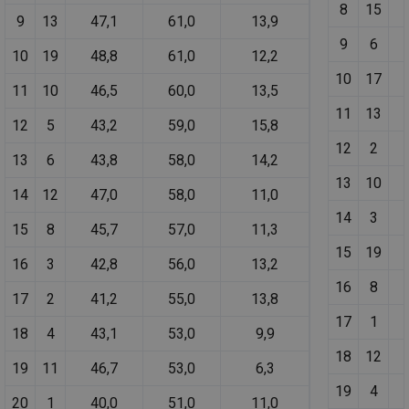
8
15
vz
9
13
47,1
61,0
13,9
de
de
9
6
re
10
19
48,8
61,0
12,2
we
10
17
mv
2 měsíce 4
Te
Airtable
11
10
46,5
60,0
13,5
týdny
co
.tzb-info.cz
11
13
po
12
5
43,2
59,0
15,8
sl
už
12
2
int
13
6
43,8
58,0
14,2
vý
vl
13
10
po
14
12
47,0
58,0
11,0
Air
us
14
3
15
8
45,7
57,0
11,3
už
pr
15
19
int
16
3
42,8
56,0
13,2
tě
16
8
id
vytapeni.tzb-
10 let
Te
17
2
41,2
55,0
13,8
info.cz
co
po
17
1
vy
18
4
43,1
53,0
9,9
se
18
12
19
11
46,7
53,0
6,3
id
stavba.tzb-
10 let
Te
info.cz
co
19
4
po
20
1
40,0
51,0
11,0