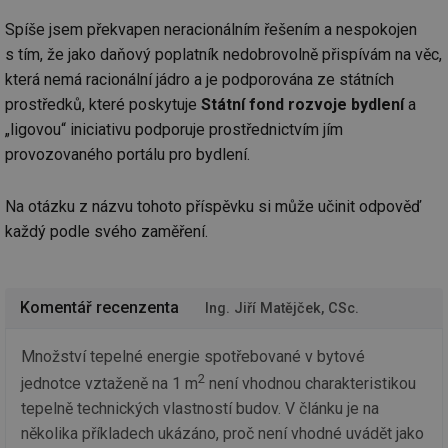
se
Spíše jsem překvapen neracionálním řešením a nespokojen
_hjIncludedInSessionSample
1 minuta
Te
Hotjar Ltd
59 sekund
co
s tím, že jako daňový poplatník nedobrovolně přispívám na věc,
kalkulator.tzb-
na
info.cz
která nemá racionální jádro a je podporována ze státních
ab
Ho
prostředků, které poskytuje
Státní fond rozvoje bydlení
a
zd
ná
„ligovou“ iniciativu podporuje prostřednictvím jím
za
vz
provozovaného portálu pro bydlení.
de
de
re
Na otázku z názvu tohoto příspěvku si může učinit odpověď
we
každý podle svého zaměření.
_hjIncludedInSessionSample
1 minuta
Te
Hotjar Ltd
59 sekund
co
voda.tzb-
na
info.cz
ab
Ho
Komentář recenzenta
zd
Ing. Jiří Matějček, CSc.
ná
za
vz
Množství tepelné energie spotřebované v bytové
de
de
2
jednotce vztaženě na 1 m
není vhodnou charakteristikou
re
we
tepelně technických vlastností budov. V článku je na
několika příkladech ukázáno, proč není vhodné uvádět jako
__gfp_64b
1 rok
Je
Gemius
so
.tzb-info.cz