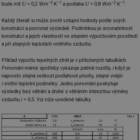
−2
−1
−2
−1
U
U
bude mít
= 0,2 W.m
.K
a podlaha
= 0,8 W.m
.K
.
Každý čtenář si může zvolit vstupní hodnoty podle svých
konstrukcí a porovnat výsledek. Podmínkou je srovnatelnost
konstrukcí a jejich vlastností ve stejném výpočtovém prostředí
a při stejných teplotách vnitřního vzduchu.
Příklad výpočtu tepelných ztrát je v přiložených tabulkách.
Porovnání měrné spotřeby vykazuje patrné rozdíly, i když je
naprosto stejná velikost podlahové plochy, stejné vnější
i vnitřní teplotní podmínky. Jedno porovnání poskytuje
výsledky bez větrání a druhé s větráním intenzitou výměny
i
vzduchu
= 0,5. Viz níže uvedené tabulky.