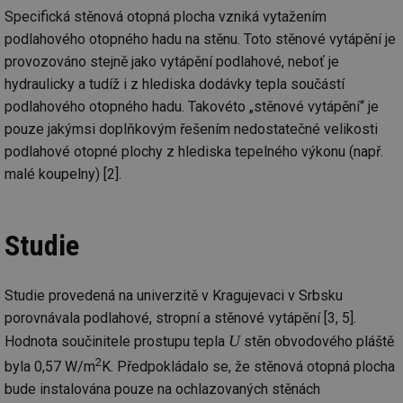
Specifická stěnová otopná plocha vzniká vytažením
podlahového otopného hadu na stěnu. Toto stěnové vytápění je
provozováno stejně jako vytápění podlahové, neboť je
hydraulicky a tudíž i z hlediska dodávky tepla součástí
podlahového otopného hadu. Takovéto „stěnové vytápění“ je
pouze jakýmsi doplňkovým řešením nedostatečné velikosti
podlahové otopné plochy z hlediska tepelného výkonu (např.
malé koupelny) [2].
Studie
Studie provedená na univerzitě v Kragujevaci v Srbsku
porovnávala podlahové, stropní a stěnové vytápění [3, 5].
U
Hodnota součinitele prostupu tepla
stěn obvodového pláště
2
byla 0,57 W/m
K. Předpokládalo se, že stěnová otopná plocha
bude instalována pouze na ochlazovaných stěnách