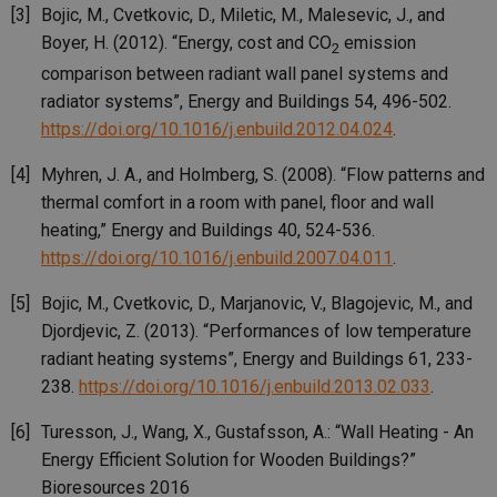
Bojic, M., Cvetkovic, D., Miletic, M., Malesevic, J., and
id
energetika.tzb-
10 let
Te
Boyer, H. (2012). “Energy, cost and CO
emission
info.cz
co
2
po
comparison between radiant wall panel systems and
vy
se
radiator systems”, Energy and Buildings 54, 496-502.
_hjIncludedInSessionSample
1 minuta
Te
Hotjar Ltd
https://doi.org/10.1016/j.enbuild.2012.04.024
.
59 sekund
co
kalkulator.tzb-
na
info.cz
ab
Myhren, J. A., and Holmberg, S. (2008). “Flow patterns and
Ho
zd
thermal comfort in a room with panel, floor and wall
ná
heating,” Energy and Buildings 40, 524-536.
za
vz
https://doi.org/10.1016/j.enbuild.2007.04.011
.
de
de
re
Bojic, M., Cvetkovic, D., Marjanovic, V., Blagojevic, M., and
we
Djordjevic, Z. (2013). “Performances of low temperature
_hjIncludedInSessionSample
1 minuta
Te
Hotjar Ltd
59 sekund
co
voda.tzb-
radiant heating systems”, Energy and Buildings 61, 233-
na
info.cz
238.
https://doi.org/10.1016/j.enbuild.2013.02.033
.
ab
Ho
zd
Turesson, J., Wang, X., Gustafsson, A.: “Wall Heating - An
ná
za
Energy Efficient Solution for Wooden Buildings?”
vz
de
Bioresources 2016
de