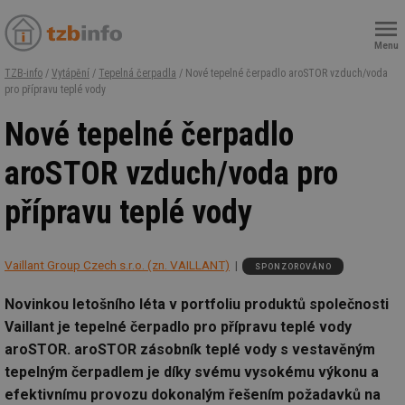
Menu
TZB-info
/
Vytápění
/
Tepelná čerpadla
/ Nové tepelné čerpadlo aroSTOR vzduch/voda
pro přípravu teplé vody
Nové tepelné čerpadlo
aroSTOR vzduch/voda pro
přípravu teplé vody
Vaillant Group Czech s.r.o. (zn. VAILLANT)
SPONZOROVÁNO
Novinkou letošního léta v portfoliu produktů společnosti
Vaillant je tepelné čerpadlo pro přípravu teplé vody
aroSTOR. aroSTOR zásobník teplé vody s vestavěným
tepelným čerpadlem je díky svému vysokému výkonu a
efektivnímu provozu dokonalým řešením požadavků na