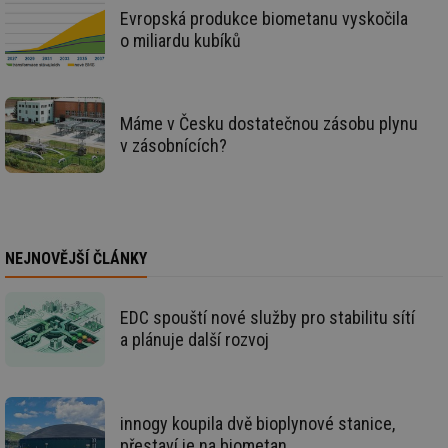
re
Evropská produkce biometanu vyskočila
we
o miliardu kubíků
mv
2 měsíce 4
Te
Airtable
týdny
co
.tzb-info.cz
po
sl
už
int
Máme v Česku dostatečnou zásobu plynu
vý
v zásobnících?
vl
po
Air
us
už
pr
int
tě
NEJNOVĚJŠÍ ČLÁNKY
id
vytapeni.tzb-
10 let
Te
info.cz
co
po
EDC spouští nové služby pro stabilitu sítí
vy
se
a plánuje další rozvoj
id
stavba.tzb-
10 let
Te
info.cz
co
po
vy
se
innogy koupila dvě bioplynové stanice,
přestaví je na biometan
_hjFirstSeen
29 minut
So
Hotjar Ltd