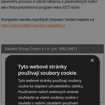
parametry provozu a vybrat některou z předvolených funkcí
jako třeba prázdninový program nebo ECO režim.
Kompletní nabídku tepelných čerpadel Vaillant najdete na
http://www.kvalitni-tepelna-cerpadla.cz
Vaillant Group Czech s.r.o. (zn. VAILLANT)
×
Díky již více než 150 letům
zkušeností vám značka
Tyto webové stránky
Vaillant poskytuje efektivní
používají soubory cookie.
a ekologická řešení
v oblasti vytápění, ohřevu
Tyto webové stránky používají soubory
vody, chlazení či větrání. V sortimentu najdete kondenzační i elektrické
kotle, tepelná čerpadla, rekuperace, klimatizace, ...
cookie ke zlepšení uživatelského zážitku.
Používáním našich webových stránek
Více o firmě
Chci další informace
Webové stránky
souhlasíte se všemi soubory cookie v
souladu s našimi zásadami používání