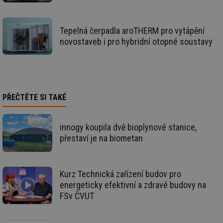
vy
se
_hjAbsoluteSessionInProgress
29 minut
So
Hotjar Ltd
Tepelná čerpadla aroTHERM pro vytápění
59 sekund
na
.tzb-info.cz
ab
novostaveb i pro hybridní otopné soustavy
sl
ce
pr
poč
Ne
žá
id
in
PŘEČTĚTE SI TAKÉ
id
vetrani.tzb-
10 let
Te
info.cz
co
po
innogy koupila dvě bioplynové stanice,
vy
se
přestaví je na biometan
_hjIncludedInSessionSample
1 minuta
Te
Hotjar Ltd
59 sekund
co
elektro.tzb-
na
info.cz
ab
Kurz Technická zařízení budov pro
Ho
energeticky efektivní a zdravé budovy na
zd
ná
FSv ČVUT
za
vz
de
de