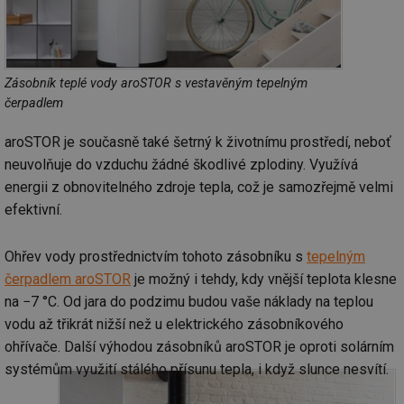
Zásobník teplé vody aroSTOR s vestavěným tepelným
čerpadlem
aroSTOR je současně také šetrný k životnímu prostředí, neboť
neuvolňuje do vzduchu žádné škodlivé zplodiny. Využívá
energii z obnovitelného zdroje tepla, což je samozřejmě velmi
efektivní.
Ohřev vody prostřednictvím tohoto zásobníku s
tepelným
čerpadlem aroSTOR
je možný i tehdy, kdy vnější teplota klesne
na −7 °C. Od jara do podzimu budou vaše náklady na teplou
vodu až třikrát nižší než u elektrického zásobníkového
ohřívače. Další výhodou zásobníků aroSTOR je oproti solárním
systémům využití stálého přísunu tepla, i když slunce nesvítí.