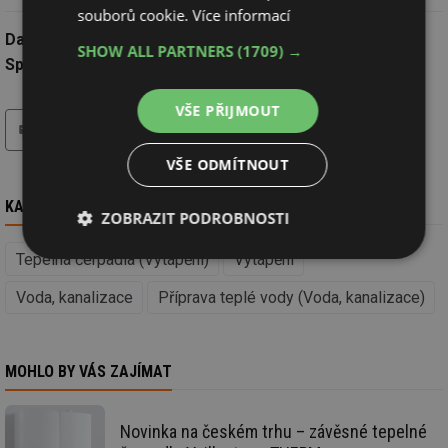
souborů cookie.
Více informací
Datum:
17.9.2015
SHOW ALL PARTNERS
(1709) →
Společnost:
Vaillant Group Czech s.r.o. (zn. VAILLANT)
VŠE PŘIJMOUT
tisk
hledat
VŠE ODMÍTNOUT
KAM DÁL
ZOBRAZIT PODROBNOSTI
Tepelná čerpadla (Vytápění)
Vytápění
Nezbytně
Výkonové
Soubory
nutné
soubory
cílení
soubory
Voda, kanalizace
Příprava teplé vody (Voda, kanalizace)
Funkční soubory
Nezařazené
MOHLO BY VÁS ZAJÍMAT
soubory
Novinka na českém trhu – závěsné tepelné