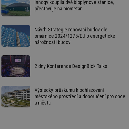
innogy koupila dvě bioplynové stanice,
po
Air
přestaví je na biometan
us
už
pr
int
tě
Návrh Strategie renovací budov dle
id
vytapeni.tzb-
10 let
Te
směrnice 2024/1275/EU o energetické
info.cz
co
náročnosti budov
po
vy
se
id
stavba.tzb-
10 let
Te
info.cz
co
2 dny Konference DesignBlok Talks
po
vy
se
_hjFirstSeen
29 minut
So
Hotjar Ltd
59 sekund
na
.tzb-info.cz
Výsledky průzkumu k ochlazování
ab
sl
městského prostředí a doporučení pro obce
ce
a města
pr
poč
Ne
žá
id
in