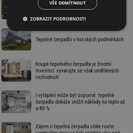
VŠE ODMÍTNOUT
Jak při bydlení šetřit energii a peníze a
přitom nenaletět?
ZOBRAZIT PODROBNOSTI
Nezbytně
Výkonové
Soubory
nutné
soubory
cílení
Tepelné čerpadlo v horských podmínkách
soubory
Koupě tepelného čerpadla je životní
Funkční soubory
Nezařazené
soubory
investicí: vyvarujte se však unáhlených
rozhodnutí
I vytápění může být úsporné: tepelné
čerpadlo dokáže snížit náklady na teplo až
o 80 %
Nezbytně nutné soubory
Výkonové soubory
Soubory cílení
Funkční soubory
Zájem o tepelná čerpadla stále roste:
Nezařazené soubory
v minulém roce se jich prodalo více než