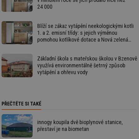
Nezbytně nutné soubory cookie umožňují základní
24 000
funkce webových stránek, jako je přihlášení
uživatele a správa účtu. Webové stránky nelze bez
nezbytně nutných souborů cookie správně používat.
Blíží se zákaz vytápění neekologickými kotli
Provider
/
1. a 2. emisní třídy: s jejich výměnou
Název
Vyprší
Po
Doména
pomohou kotlíkové dotace a Nová zelená
g_state
.forum.tzb-
Zavřením
Sl
úsporám
info.cz
prohlížeče
př
po
Základní škola s mateřskou školou v Bzenově
g_csrf_token
.forum.tzb-
Zavřením
Sl
využívá environmentálně šetrný způsob
info.cz
prohlížeče
př
po
vytápění a ohřevu vody
id
konference.tzb-
1 rok
Te
info.cz
co
po
vy
se
PŘEČTĚTE SI TAKÉ
_hjAbsoluteSessionInProgress
29 minut
So
Hotjar Ltd
59 sekund
na
.tzb-info.cz
ab
sl
innogy koupila dvě bioplynové stanice,
ce
pr
přestaví je na biometan
poč
Ne