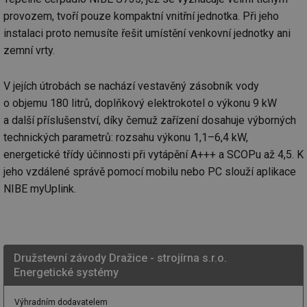
provozem, tvoří pouze kompaktní vnitřní jednotka. Při jeho
instalaci proto nemusíte řešit umístění venkovní jednotky ani
zemní vrty.
V jejích útrobách se nachází vestavěný zásobník vody
o objemu 180 litrů, doplňkový elektrokotel o výkonu 9 kW
a další příslušenství, díky čemuž zařízení dosahuje výborných
technických parametrů: rozsahu výkonu 1,1–6,4 kW,
energetické třídy účinnosti při vytápění A+++ a SCOPu až 4,5. K
jeho vzdálené správě pomocí mobilu nebo PC slouží aplikace
NIBE myUplink.
Družstevní závody Dražice - strojírna s.r.o.
Energetické systémy
Výhradním dodavatelem