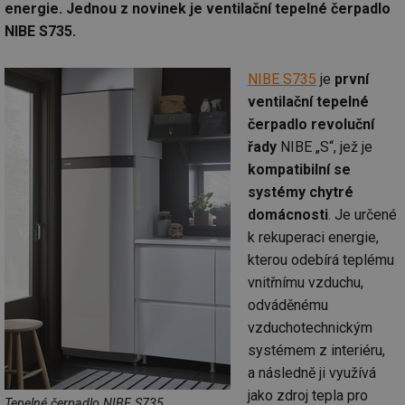
energie. Jednou z novinek je ventilační tepelné čerpadlo
NIBE S735.
NIBE S735
je
první
ventilační tepelné
čerpadlo revoluční
řady
NIBE „S“, jež je
kompatibilní se
systémy chytré
domácnosti
. Je určené
k rekuperaci energie,
kterou odebírá teplému
vnitřnímu vzduchu,
odváděnému
vzduchotechnickým
systémem z interiéru,
a následně ji využívá
jako zdroj tepla pro
Tepelné čerpadlo NIBE S735