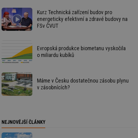
žá
id
in
Kurz Technická zařízení budov pro
energeticky efektivní a zdravé budovy na
id
vetrani.tzb-
10 let
Te
info.cz
co
FSv ČVUT
po
vy
se
_hjIncludedInSessionSample
1 minuta
Te
Hotjar Ltd
Evropská produkce biometanu vyskočila
59 sekund
co
elektro.tzb-
na
info.cz
o miliardu kubíků
ab
Ho
zd
ná
za
vz
Máme v Česku dostatečnou zásobu plynu
de
v zásobnících?
de
re
we
mv
2 měsíce 4
Te
Airtable
týdny
co
.tzb-info.cz
po
sl
NEJNOVĚJŠÍ ČLÁNKY
už
int
vý
vl