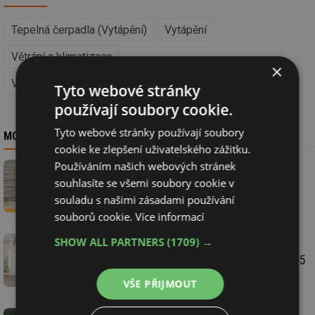
Tepelná čerpadla (Vytápění)
Vytápění
Větrání a klimatizace
×
Větrání s rekuperací (Větrání a klimatizace)
Tyto webové stránky
používají soubory cookie.
Tyto webové stránky používají soubory
MOHLO BY VÁS ZAJÍMAT
cookie ke zlepšení uživatelského zážitku.
Používáním našich webových stránek
Díky školeným montážním firmám dodala
souhlasíte se všemi soubory cookie v
divize DZD Solar za necelý půlrok na český
souladu s našimi zásadami používání
trh téměř 1 000 fotovoltaických systémů
souborů cookie.
Více informací
SHOW ALL PARTNERS
(1709) →
Nové ventilační tepelné čerpadlo NIBE S735
VŠE PŘIJMOUT