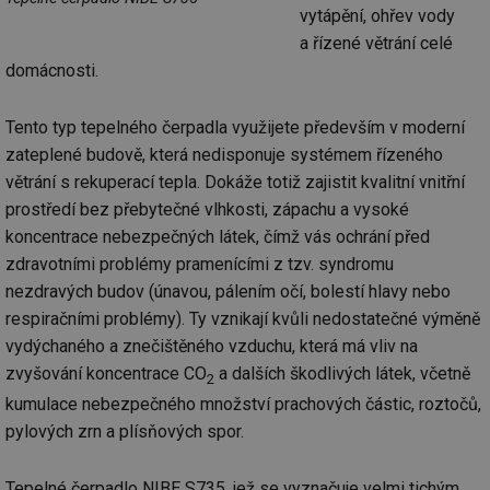
vytápění, ohřev vody
a řízené větrání celé
domácnosti.
Tento typ tepelného čerpadla využijete především v moderní
zateplené budově, která nedisponuje systémem řízeného
větrání s rekuperací tepla. Dokáže totiž zajistit kvalitní vnitřní
prostředí bez přebytečné vlhkosti, zápachu a vysoké
koncentrace nebezpečných látek, čímž vás ochrání před
zdravotními problémy pramenícími z tzv. syndromu
nezdravých budov (únavou, pálením očí, bolestí hlavy nebo
respiračními problémy). Ty vznikají kvůli nedostatečné výměně
vydýchaného a znečištěného vzduchu, která má vliv na
zvyšování koncentrace CO
a dalších škodlivých látek, včetně
2
kumulace nebezpečného množství prachových částic, roztočů,
pylových zrn a plísňových spor.
Tepelné čerpadlo NIBE S735, jež se vyznačuje velmi tichým