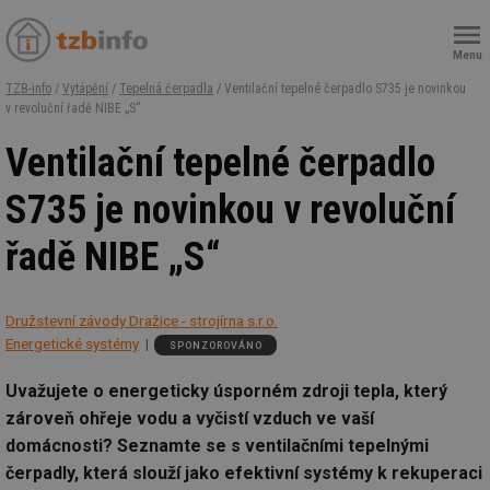
Menu
TZB-info
/
Vytápění
/
Tepelná čerpadla
/ Ventilační tepelné čerpadlo S735 je novinkou
v revoluční řadě NIBE „S“
Ventilační tepelné čerpadlo
S735 je novinkou v revoluční
řadě NIBE „S“
Družstevní závody Dražice - strojírna s.r.o.
Energetické systémy
SPONZOROVÁNO
Uvažujete o energeticky úsporném zdroji tepla, který
zároveň ohřeje vodu a vyčistí vzduch ve vaší
domácnosti? Seznamte se s ventilačními tepelnými
čerpadly, která slouží jako efektivní systémy k rekuperaci