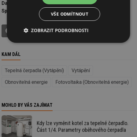
Datum:
4.3.2023
Společnost:
Tisková zpráva, Valentin Software GmbH
VŠE ODMÍTNOUT
tisk
ZOBRAZIT PODROBNOSTI
ŘEKNĚTE SVŮJ NÁZOR V DISKUZI!
Nezbytně
Výkonové
Soubory
nutné
soubory
cílení
soubory
KAM DÁL
Tepelná čerpadla (Vytápění)
Vytápění
Funkční soubory
Nezařazené
soubory
Obnovitelná energie
Fotovoltaika (Obnovitelná energie)
MOHLO BY VÁS ZAJÍMAT
Kdy lze vyměnit kotel za tepelné čerpadlo.
Nezbytně nutné soubory
Výkonové soubory
Část 1/4. Parametry oběhového čerpadla
Soubory cílení
Funkční soubory