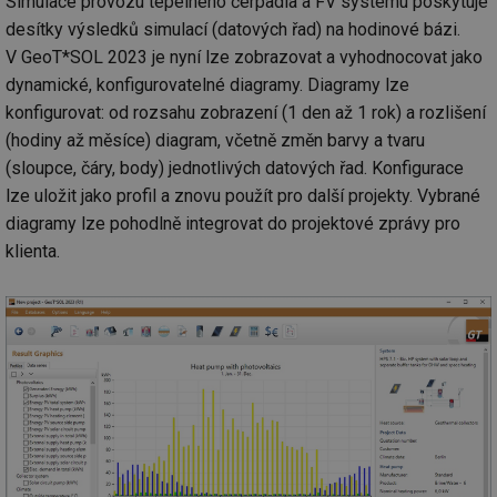
Simulace provozu tepelného čerpadla a FV systému poskytuje
desítky výsledků simulací (datových řad) na hodinové bázi.
V GeoT*SOL 2023 je nyní lze zobrazovat a vyhodnocovat jako
dynamické, konfigurovatelné diagramy. Diagramy lze
konfigurovat: od rozsahu zobrazení (1 den až 1 rok) a rozlišení
(hodiny až měsíce) diagram, včetně změn barvy a tvaru
(sloupce, čáry, body) jednotlivých datových řad. Konfigurace
lze uložit jako profil a znovu použít pro další projekty. Vybrané
diagramy lze pohodlně integrovat do projektové zprávy pro
klienta.