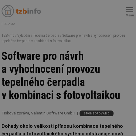
Menu
REKLAMA
TZB-info
/
Vytápění
/
Tepelná čerpadla
/ Software pro návrh a vyhodnocení provozu
tepelného čerpadla v kombinaci s fotovoltaikou
Software pro návrh
a vyhodnocení provozu
tepelného čerpadla
v kombinaci s fotovoltaikou
Tisková zpráva, Valentin Software GmbH
SPONZOROVÁNO
Dohady okolo velikosti přínosu kombinace tepelného
čerpadla a fotovoltaického systému odstraňuje nová