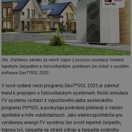
Obr. Zvýšenou záruku za návrh úspor z provozu soustavy tvořené
tepelným čerpadlem a fotovoltaickým systémem lze získat s využitím
software GeoT*SOL 2023
V nově vydané verzi programu GeoT*SOL 2023 je zahrnut
trend k propojení s fotovoltaickým systémem. Roční simulace
FV systému vychází z výpočtového jádra sesterského
programu PV*SOL a poskytuje podrobné přehledy o vlastní
spotřebě a míře soběstačnosti. Jako elektrospotřebiče pro
vyrobenou energii FV systému lze zvolit tepelné čerpadlo,
topnou tyč, čerpadla na straně zdroje a čerpadla solárního