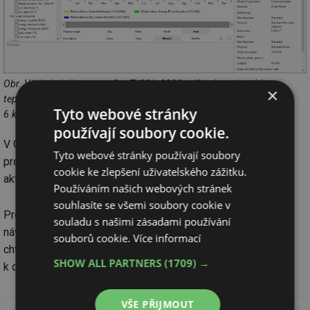
Obr. Výsledný diagram v GeoT*SOL 2023, příklad pro kombinaci
×
tepelné čerpadlo a fotovoltaika. Zde tepelné čerpadlo země-voda
Tyto webové stránky
6 kW se zemním kolektorem v kombinaci s FV systémem 4 kWp.
používají soubory cookie.
V GeoT*SOL 2023 byla změněna funkce interní nápovědy
Tyto webové stránky používají soubory
programu na online nápovědu, která umožňuje rychlejší
cookie ke zlepšení uživatelského zážitku.
aktualizaci a přizpůsobení dotazům uživatelů.
Používáním našich webových stránek
souhlasíte se všemi soubory cookie v
Pro ty, kteří mají vážnější zájem o využití uvedeného
souladu s našimi zásadami používání
návrhového a konfiguračního software nebo pro ty, kteří jej
souborů cookie.
Více informací
chtějí jednorázově využít, je příznivou informací, že je
SHOW ALL PARTNERS
(1709) →
k dispozici
bezplatná 30denní zkušební verze
.
VŠE PŘIJMOUT