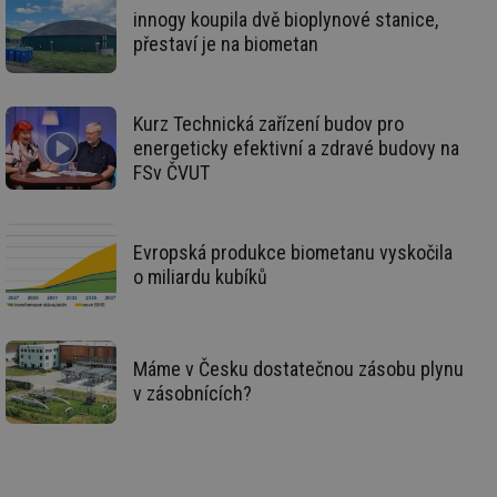
poč
innogy koupila dvě bioplynové stanice,
Ne
přestaví je na biometan
žá
id
in
id
vetrani.tzb-
10 let
Te
Kurz Technická zařízení budov pro
info.cz
co
po
energeticky efektivní a zdravé budovy na
vy
se
FSv ČVUT
_hjIncludedInSessionSample
1 minuta
Te
Hotjar Ltd
59 sekund
co
elektro.tzb-
na
info.cz
ab
Evropská produkce biometanu vyskočila
Ho
o miliardu kubíků
zd
ná
za
vz
de
de
Máme v Česku dostatečnou zásobu plynu
re
we
v zásobnících?
mv
2 měsíce 4
Te
Airtable
týdny
co
.tzb-info.cz
po
sl
už