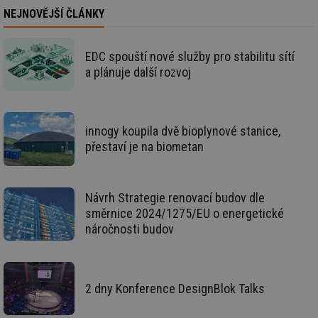
int
vý
NEJNOVĚJŠÍ ČLÁNKY
vl
po
Air
us
EDC spouští nové služby pro stabilitu sítí
už
pr
a plánuje další rozvoj
int
tě
id
vytapeni.tzb-
10 let
Te
info.cz
co
innogy koupila dvě bioplynové stanice,
po
vy
přestaví je na biometan
se
id
stavba.tzb-
10 let
Te
info.cz
co
po
Návrh Strategie renovací budov dle
vy
se
směrnice 2024/1275/EU o energetické
náročnosti budov
_hjFirstSeen
29 minut
So
Hotjar Ltd
59 sekund
na
.tzb-info.cz
ab
sl
ce
pr
2 dny Konference DesignBlok Talks
poč
Ne
žá