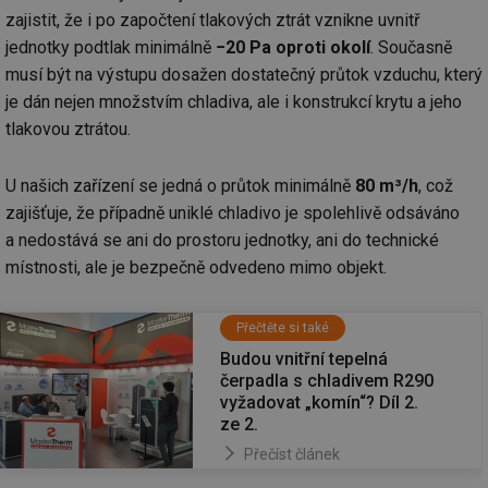
po
zajistit, že i po započtení tlakových ztrát vznikne uvnitř
vy
se
jednotky podtlak minimálně
−20 Pa oproti okolí
. Současně
id
stavba.tzb-
10 let
Te
musí být na výstupu dosažen dostatečný průtok vzduchu, který
info.cz
co
je dán nejen množstvím chladiva, ale i konstrukcí krytu a jeho
po
vy
tlakovou ztrátou.
se
_hjFirstSeen
29 minut
So
Hotjar Ltd
59 sekund
na
.tzb-info.cz
U našich zařízení se jedná o průtok minimálně
80 m³/h
, což
ab
sl
zajišťuje, že případně uniklé chladivo je spolehlivě odsáváno
ce
a nedostává se ani do prostoru jednotky, ani do technické
pr
poč
místnosti, ale je bezpečně odvedeno mimo objekt.
Ne
žá
id
in
Přečtěte si také
id
forum.tzb-
1 rok
Te
Budou vnitřní tepelná
info.cz
co
čerpadla s chladivem R290
po
vy
vyžadovat „komín“? Díl 2.
se
ze 2.
_hjIncludedInSessionSample
1 minuta
Te
Hotjar Ltd
Přečíst článek
59 sekund
co
vetrani.tzb-
na
info.cz
ab