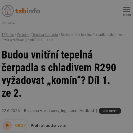
Menu
REKLAMA
TZB-info
/
Vytápění
/
Tepelná čerpadla
/ Budou vnitřní tepelná čerpadla s chladivem
R290 vyžadovat „komín“? Díl 1. ze 2.
Budou vnitřní tepelná
čerpadla s chladivem R290
vyžadovat „komín“? Díl 1.
ze 2.
22.6.2026
Bc. Jana Vorožcova, Ing. Josef Hodboď
ODBORNÝ
08:27
Přehrát audio verzi