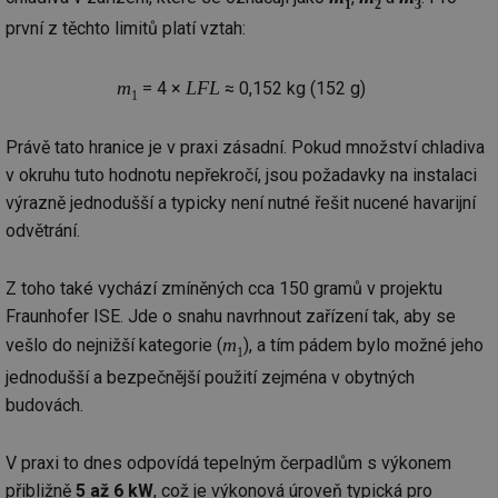
1
2
3
první z těchto limitů platí vztah:
m
LFL
= 4 ×
≈ 0,152 kg (152 g)
1
Právě tato hranice je v praxi zásadní. Pokud množství chladiva
v okruhu tuto hodnotu nepřekročí, jsou požadavky na instalaci
výrazně jednodušší a typicky není nutné řešit nucené havarijní
odvětrání.
Z toho také vychází zmíněných cca 150 gramů v projektu
Fraunhofer ISE. Jde o snahu navrhnout zařízení tak, aby se
m
vešlo do nejnižší kategorie (
), a tím pádem bylo možné jeho
1
jednodušší a bezpečnější použití zejména v obytných
budovách.
V praxi to dnes odpovídá tepelným čerpadlům s výkonem
přibližně
5 až 6 kW
, což je výkonová úroveň typická pro