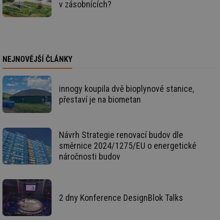
v zásobnících?
vz
de
de
re
we
__gfp_64b
1 rok
Je
Gemius
so
.tzb-info.cz
NEJNOVĚJŠÍ ČLÁNKY
kt
spr
da
co
ná
innogy koupila dvě bioplynové stanice,
we
přestaví je na biometan
__cf_bm
29 minut
Te
Cloudflare Inc.
59 sekund
co
.vimeo.com
po
ro
Návrh Strategie renovací budov dle
li
To
směrnice 2024/1275/EU o energetické
př
náročnosti budov
by
po
zp
po
we
st
2 dny Konference DesignBlok Talks
sid
forum.tzb-
1 rok
To
info.cz
bě
so