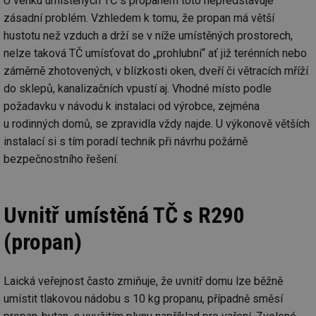
U venku umístěných TČ s propanem toto nepředstavuje
zásadní problém. Vzhledem k tomu, že propan má větší
hustotu než vzduch a drží se v níže umístěných prostorech,
nelze taková TČ umísťovat do „prohlubní“ ať již terénních nebo
záměrně zhotovených, v blízkosti oken, dveří či větracích mříží
do sklepů, kanalizačních vpustí aj. Vhodné místo podle
požadavku v návodu k instalaci od výrobce, zejména
u rodinných domů, se zpravidla vždy najde. U výkonově větších
instalací si s tím poradí technik při návrhu požárně
bezpečnostního řešení.
Uvnitř umístěná TČ s R290
(propan)
Laická veřejnost často zmiňuje, že uvnitř domu lze běžně
umístit tlakovou nádobu s 10 kg propanu, případně směsí