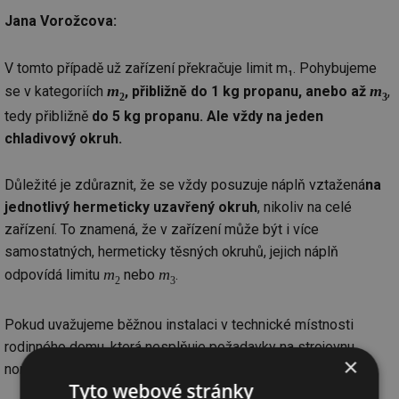
Jana Vorožcova:
V tomto případě už zařízení překračuje limit m₁. Pohybujeme
m
m
se v kategoriích
, přibližně do 1 kg propanu, anebo až
,
2
3
tedy přibližně
do 5 kg propanu. Ale vždy na jeden
chladivový okruh.
Důležité je zdůraznit, že se vždy posuzuje náplň vztažená
na
jednotlivý hermeticky uzavřený okruh
, nikoliv na celé
zařízení. To znamená, že v zařízení může být i více
samostatných, hermeticky těsných okruhů, jejich náplň
m
m
odpovídá limitu
nebo
.
2
3
Pokud uvažujeme běžnou instalaci v technické místnosti
rodinného domu, která nesplňuje požadavky na strojovnu,
×
norma připouští několik řešení.
Tyto webové stránky