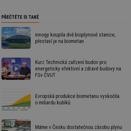
př
úč
An
PŘEČTĚTE SI TAKÉ
id
energetika.tzb-
10 let
Te
info.cz
co
po
vy
innogy koupila dvě bioplynové stanice,
se
přestaví je na biometan
_hjIncludedInSessionSample
1 minuta
Te
Hotjar Ltd
59 sekund
co
kalkulator.tzb-
na
info.cz
ab
Ho
Kurz Technická zařízení budov pro
zd
ná
energeticky efektivní a zdravé budovy na
za
FSv ČVUT
vz
de
de
re
we
Evropská produkce biometanu vyskočila
_hjIncludedInSessionSample
1 minuta
Te
Hotjar Ltd
o miliardu kubíků
59 sekund
co
voda.tzb-
na
info.cz
ab
Ho
zd
ná
Máme v Česku dostatečnou zásobu plynu
za