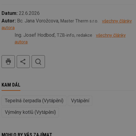
Ho
zd
Datum:
22.6.2026
ná
za
Autor:
Bc. Jana Vorožcova,
Master Therm s.r.o.
všechny články
vz
de
autora
de
re
Ing. Josef Hodboď,
TZB-info, redakce
všechny články
we
autora
id
voda.tzb-
10 let
Te
info.cz
co
po
tisk
hledat
vy
se
id
kalkulator.tzb-
1 rok
Te
info.cz
co
po
KAM DÁL
vy
se
id
oze.tzb-info.cz
10 let
Te
Tepelná čerpadla (Vytápění)
Vytápění
co
po
vy
Výměny kotlů (Vytápění)
se
_hjIncludedInSessionSample
1 minuta
Te
Hotjar Ltd
59 sekund
co
oze.tzb-info.cz
na
MOHLO BY VÁS ZAJÍMAT