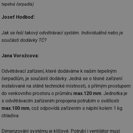
_hjIncludedInSessionSample
1 minuta
Te
Hotjar Ltd
tepelná čerpadla)
59 sekund
co
elektro.tzb-
na
info.cz
ab
Josef Hodboď:
Ho
zd
ná
za
Jak se řeší takový odvětrávací systém. Individuálně nebo je
vz
součástí dodávky TČ?
de
de
re
we
Jana Vorožcova:
mv
2 měsíce 4
Te
Airtable
týdny
co
.tzb-info.cz
po
Odvětrávací zařízení, které dodáváme k našim tepelným
sl
už
čerpadlům, je součástí dodávky. Jedná se o těsné zařízení
int
instalované na stěně technické místnosti, s přímým prostupem
vý
vl
do venkovního prostoru o průměru
max.120 mm
. Jednotka je
po
Air
s odvětrávacím zařízením propojena potrubím o světlosti
us
už
max.100 mm
, což odpovídá zařízením s náplní kolem 1 kg
pr
int
chladiva.
tě
id
vytapeni.tzb-
10 let
Te
Dimenzování systému je klíčové. Potrubí i ventilátor musí
info.cz
co