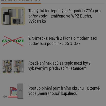
ab
Ho
zd
Topný faktor tepelných čerpadel (ZTČ) pro
ná
za
ohřev vody – změřeno ve WPZ Buchs,
vz
Švýcarsko
de
de
re
we
Z Německa: Návrh Zákona o modernizaci
_dc_gtm_UA-5901706-1
.tzb-info.cz
58 sekund
Te
co
budov ruší podmínku 65 % OZE
př
w
po
Sp
Go
da
Rozdělení nákladů za teplo mezi byty
kó
Po
vybavenými předávacími stanicemi
lz
za
nu
be
sk
fu
Postup plnění primárního okruhu TČ země-
sp
voda „nemrznoucí“ kapalinou
ná
je
kte
id