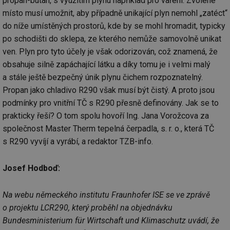
propan-butan, s využitím plynu například pro vaření. Zvolené
místo musí umožnit, aby případně unikající plyn nemohl „zatéct“
do níže umístěných prostorů, kde by se mohl hromadit, typicky
po schodišti do sklepa, ze kterého nemůže samovolně unikat
ven. Plyn pro tyto účely je však odorizován, což znamená, že
obsahuje silně zapáchající látku a díky tomu je i velmi malý
a stále ještě bezpečný únik plynu čichem rozpoznatelný.
Propan jako chladivo R290 však musí být čistý. A proto jsou
podmínky pro vnitřní TČ s R290 přesně definovány. Jak se to
prakticky řeší? O tom spolu hovoří Ing. Jana Vorožcova za
společnost Master Therm tepelná čerpadla, s. r. o., která TČ
s R290 vyvíjí a vyrábí, a redaktor TZB-info.
Josef Hodboď:
Na webu německého institutu Fraunhofer ISE se ve zprávě
o projektu LCR290, který proběhl na objednávku
Bundesministerium für Wirtschaft und Klimaschutz uvádí, že