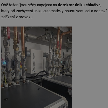
soubory
Obě řešení jsou vždy napojena na
detektor úniku chladiva
,
který při zachycení úniku automaticky spustí ventilaci a odstaví
zařízení z provozu.
Funkční soubory
Nezařazené
soubory
Nezbytně nutné soubory
Výkonové soubory
Soubory cílení
Funkční soubory
Nezařazené soubory
Nezbytně nutné soubory cookie umožňují základní
funkce webových stránek, jako je přihlášení
uživatele a správa účtu. Webové stránky nelze bez
nezbytně nutných souborů cookie správně používat.
Provider
/
Název
Vyprší
Po
Doména