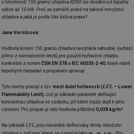
s hmotností 150 gramů chladiva R290 lze dosáhnout tepelný
výkon až 10 kW. Proč se zaměřili právě na takové množství
chladiva a jaká je podle Vás běžná praxe?
Jana Vorožcova:
Hodnota kolem 150 gramů chladiva nevznikla náhodně, vychází
přímo z normativních limitů pro použití hořlavých chladiv,
konkrétně z norem
ČSN EN 378
a
IEC 60335-2-40
, které návrh
tepelných čerpadel s propanem upravují.
LFL
Tyto normy pracují s tzv.
mezí dolní hořlavosti (
– Lower
Flammability Limit)
, což je základní parametr definující
koncentraci chladiva ve vzduchu, při které může dojít k jeho
vznícení. Pro propan je tato hodnota přibližně
0,038 kg/m³
.
LFL
Na základě
jsou následně definovány limity množství
m
m
m
chladiva v zařízení, které se označují jako
,
a
. Pro