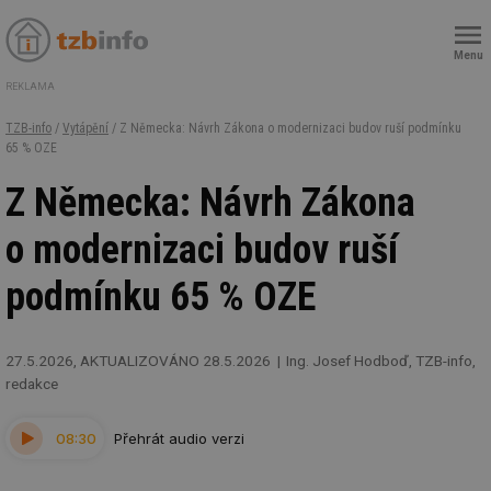
Menu
REKLAMA
TZB-info
/
Vytápění
/ Z Německa: Návrh Zákona o modernizaci budov ruší podmínku
65 % OZE
Z Německa: Návrh Zákona
o modernizaci budov ruší
podmínku 65 % OZE
27.5.2026, AKTUALIZOVÁNO 28.5.2026
Ing. Josef Hodboď, TZB-info,
redakce
08:30
Přehrát audio verzi