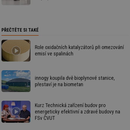
ce
pr
poč
Ne
žá
id
in
PŘEČTĚTE SI TAKÉ
id
forum.tzb-
1 rok
Te
info.cz
co
po
Role oxidačních katalyzátorů při omezování
vy
se
emisí ve spalinách
_hjIncludedInSessionSample
1 minuta
Te
Hotjar Ltd
59 sekund
co
vetrani.tzb-
na
info.cz
ab
Ho
innogy koupila dvě bioplynové stanice,
zd
přestaví je na biometan
ná
za
vz
de
de
re
Kurz Technická zařízení budov pro
we
energeticky efektivní a zdravé budovy na
id
voda.tzb-
10 let
Te
FSv ČVUT
info.cz
co
po
vy