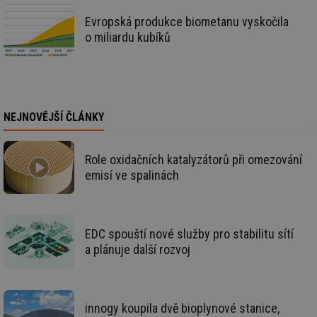
se
Evropská produkce biometanu vyskočila
id
kalkulator.tzb-
1 rok
Te
o miliardu kubíků
info.cz
co
po
vy
se
id
oze.tzb-info.cz
10 let
Te
co
po
NEJNOVĚJŠÍ ČLÁNKY
vy
se
_hjIncludedInSessionSample
1 minuta
Te
Hotjar Ltd
59 sekund
co
Role oxidačních katalyzátorů při omezování
oze.tzb-info.cz
na
emisí ve spalinách
ab
Ho
zd
ná
za
vz
EDC spouští nové služby pro stabilitu sítí
de
de
a plánuje další rozvoj
re
we
_dc_gtm_UA-5901706-1
.tzb-info.cz
58 sekund
Te
co
innogy koupila dvě bioplynové stanice,
př
w