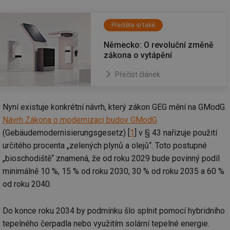
Přečtěte si také
Německo: O revoluční změně
zákona o vytápění
Přečíst článek
Nyní existuje konkrétní návrh, který zákon GEG mění na GModG.
Návrh Zákona o modernizaci budov GModG
(Gebäudemodernisierungsgesetz) [
1
] v § 43 nařizuje použití
určitého procenta „zelených plynů a olejů“. Toto postupné
„bioschodiště“ znamená, že od roku 2029 bude povinný podíl
minimálně 10 %, 15 % od roku 2030, 30 % od roku 2035 a 60 %
od roku 2040.
Do konce roku 2034 by podmínku šlo splnit pomocí hybridního
tepelného čerpadla nebo využitím solární tepelné energie.