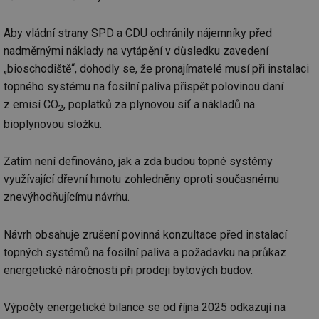
Aby vládní strany SPD a CDU ochránily nájemníky před
nadměrnými náklady na vytápění v důsledku zavedení
„bioschodiště“, dohodly se, že pronajímatelé musí při instalaci
topného systému na fosilní paliva přispět polovinou daní
z emisí CO
, poplatků za plynovou síť a nákladů na
2
bioplynovou složku.
Zatím není definováno, jak a zda budou topné systémy
využívající dřevní hmotu zohledněny oproti současnému
znevýhodňujícímu návrhu.
Návrh obsahuje zrušení povinná konzultace před instalací
topných systémů na fosilní paliva a požadavku na průkaz
energetické náročnosti při prodeji bytových budov.
Výpočty energetické bilance se od října 2025 odkazují na