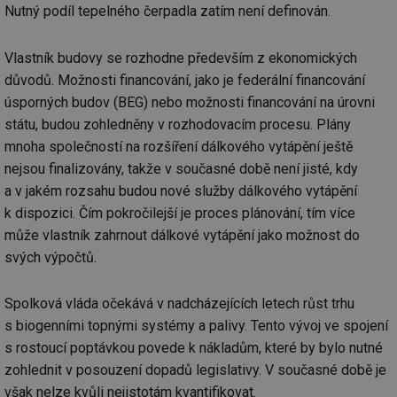
Nutný podíl tepelného čerpadla zatím není definován.
Vlastník budovy se rozhodne především z ekonomických
důvodů. Možnosti financování, jako je federální financování
úsporných budov (BEG) nebo možnosti financování na úrovni
státu, budou zohledněny v rozhodovacím procesu. Plány
mnoha společností na rozšíření dálkového vytápění ještě
nejsou finalizovány, takže v současné době není jisté, kdy
a v jakém rozsahu budou nové služby dálkového vytápění
k dispozici. Čím pokročilejší je proces plánování, tím více
může vlastník zahrnout dálkové vytápění jako možnost do
svých výpočtů.
Spolková vláda očekává v nadcházejících letech růst trhu
s biogenními topnými systémy a palivy. Tento vývoj ve spojení
s rostoucí poptávkou povede k nákladům, které by bylo nutné
zohlednit v posouzení dopadů legislativy. V současné době je
však nelze kvůli nejistotám kvantifikovat.