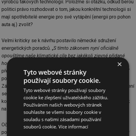
výrobců takových technologií. Položme si otázku, odkud berou
politici právo rozhodovat o tom, jakou konkrétní technologii si
mají spotřebitelé energie pro své vytápění (energii pro pohon
auta aj.) zvolit?
Velmi kriticky se k návrhu postavilo německé sdružení
energetických poradců. „
S tímto zákonem nyní oficiálně
opouštíme naše klimatické cíle bez jakékoli zjevné přidané
×
hodnoty
,“ kritizuje zákon Jutta Maria Betz, členka
Tyto webové stránky
představenstva sítě poradců (DEN). Takzvané „bioschodiště“
podle ní vytváří a posiluje závislosti na fosilních zdrojích.
používají soubory cookie.
Zákon je údajně vším, jen ne technologicky neutrálním. Sdružení
Tyto webové stránky používají soubory
se kriticky staví i k tomu, že mají být zrušeny povinné
cookie ke zlepšení uživatelského zážitku.
konzultace při výměně topných systémů a zrušen požadavek
Používáním našich webových stránek
na energetický certifikát při prodeji bytových budov.
souhlasíte se všemi soubory cookie v
souladu s našimi zásadami používání
Očekávat nadšenou reakci k zákonu GModG od sdružení
souborů cookie.
Více informací
podnikatelů, kterým zákon může významně omezit příjmy, by