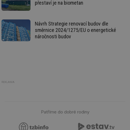
přestaví je na biometan
po
Sp
Go
da
kó
Návrh Strategie renovací budov dle
Po
lz
směrnice 2024/1275/EU o energetické
za
náročnosti budov
nu
be
sk
fu
sp
ná
je
kte
id
př
úč
An
REKLAMA
id
energetika.tzb-
10 let
Te
info.cz
co
po
vy
se
Patříme do dobré rodiny
_hjIncludedInSessionSample
1 minuta
Te
Hotjar Ltd
59 sekund
co
kalkulator.tzb-
na
info.cz
ab