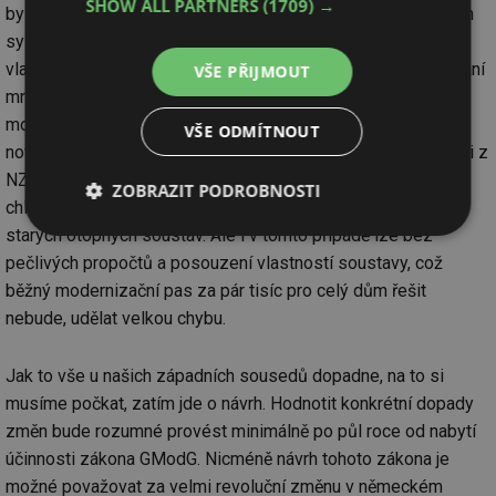
SHOW ALL PARTNERS
(1709) →
bylo asi naivní. Nicméně větší pozornost věnovaná projektům
systémů vytápění tak, aby v nich byly sladěny technické
vlastnosti zdroje tepla a otopné soustavy, by ušetřila zklamání
VŠE PŘIJMOUT
mnoha investorů, kteří úlohu projektu podcenili, zvláště při
modernizacích. Otázkou je, jak tuto úlohu může splnit česká
VŠE ODMÍTNOUT
novinka, modernizační pasy, které budou povinné pro žádosti z
NZÚ. Například moderní tepelná čerpadla vzduch-voda s
ZOBRAZIT PODROBNOSTI
chladivem R290, lze obecně doporučit i pro modernizace
starých otopných soustav. Ale i v tomto případě lze bez
Nezbytně
Výkonové
Soubory
nutné
soubory
cílení
pečlivých propočtů a posouzení vlastností soustavy, což
soubory
běžný modernizační pas za pár tisíc pro celý dům řešit
nebude, udělat velkou chybu.
Funkční soubory
Nezařazené
Jak to vše u našich západních sousedů dopadne, na to si
soubory
musíme počkat, zatím jde o návrh. Hodnotit konkrétní dopady
změn bude rozumné provést minimálně po půl roce od nabytí
účinnosti zákona GModG. Nicméně návrh tohoto zákona je
možné považovat za velmi revoluční změnu v německém