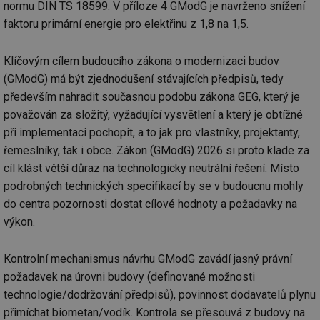
normu DIN TS 18599. V příloze 4 GModG je navrženo snížení
faktoru primární energie pro elektřinu z 1,8 na 1,5.
Klíčovým cílem budoucího zákona o modernizaci budov
(GModG) má být zjednodušení stávajících předpisů, tedy
především nahradit současnou podobu zákona GEG, který je
považován za složitý, vyžadující vysvětlení a který je obtížné
při implementaci pochopit, a to jak pro vlastníky, projektanty,
řemeslníky, tak i obce. Zákon (GModG) 2026 si proto klade za
cíl klást větší důraz na technologicky neutrální řešení. Místo
podrobných technických specifikací by se v budoucnu mohly
do centra pozornosti dostat cílové hodnoty a požadavky na
výkon.
Kontrolní mechanismus návrhu GModG zavádí jasný právní
požadavek na úrovni budovy (definované možnosti
technologie/dodržování předpisů), povinnost dodavatelů plynu
přimíchat biometan/vodík. Kontrola se přesouvá z budovy na