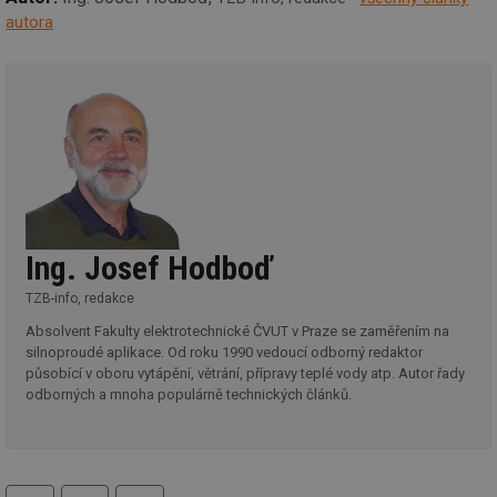
_hjAbsoluteSessionInProgress
29 minut
So
Hotjar Ltd
59 sekund
na
.tzb-info.cz
autora
ab
sl
ce
pr
poč
Ne
žá
id
in
id
vetrani.tzb-
10 let
Te
info.cz
co
po
vy
se
Ing. Josef Hodboď
_hjIncludedInSessionSample
1 minuta
Te
Hotjar Ltd
59 sekund
co
elektro.tzb-
TZB-info, redakce
na
info.cz
ab
Absolvent Fakulty elektrotechnické ČVUT v Praze se zaměřením na
Ho
silnoproudé aplikace. Od roku 1990 vedoucí odborný redaktor
zd
působící v oboru vytápění, větrání, přípravy teplé vody atp. Autor řady
ná
za
odborných a mnoha populárně technických článků.
vz
de
de
re
we
tisk
hledat