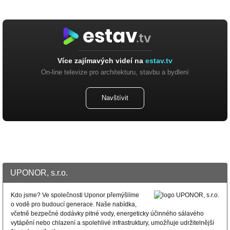
Více zajímavých videí na
estav.tv
On-line televize pro architekturu, stavbu a bydlení
Navštívit
UPONOR, s.r.o.
Kdo jsme? Ve společnosti Uponor přemýšlíme
o vodě pro budoucí generace. Naše nabídka,
včetně bezpečné dodávky pitné vody, energeticky účinného sálavého
vytápění nebo chlazení a spolehlivé infrastruktury, umožňuje udržitelnější