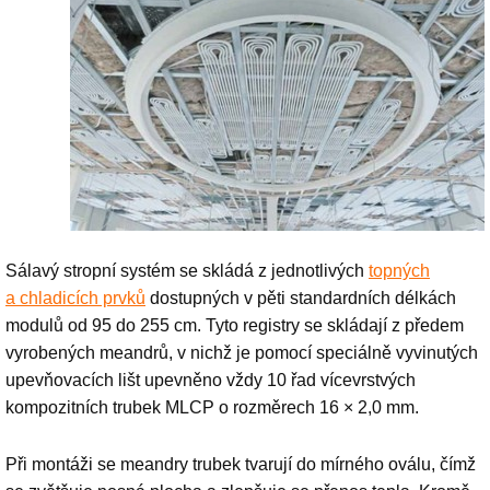
Sálavý stropní systém se skládá z jednotlivých
topných
a chladicích prvků
dostupných v pěti standardních délkách
modulů od 95 do 255 cm. Tyto registry se skládají z předem
vyrobených meandrů, v nichž je pomocí speciálně vyvinutých
upevňovacích lišt upevněno vždy 10 řad vícevrstvých
kompozitních trubek MLCP o rozměrech 16 × 2,0 mm.
Při montáži se meandry trubek tvarují do mírného oválu, čímž