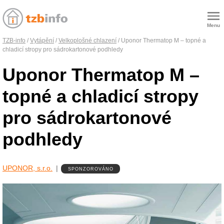
Menu
TZB-info
/
Vytápění
/
Velkoplošné chlazení
/ Uponor Thermatop M – topné a
chladicí stropy pro sádrokartonové podhledy
Uponor Thermatop M –
topné a chladicí stropy
pro sádrokartonové
podhledy
UPONOR, s.r.o.
SPONZOROVÁNO