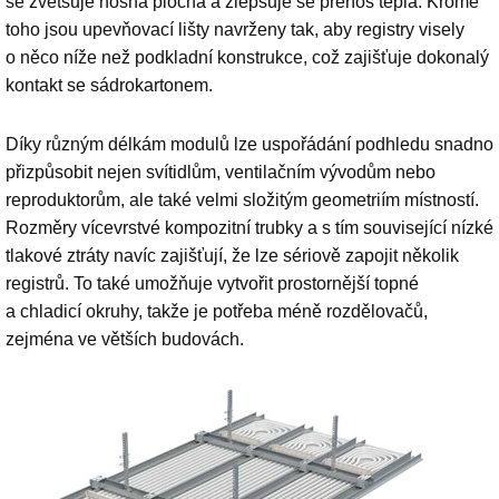
se zvětšuje nosná plocha a zlepšuje se přenos tepla. Kromě
toho jsou upevňovací lišty navrženy tak, aby registry visely
o něco níže než podkladní konstrukce, což zajišťuje dokonalý
kontakt se sádrokartonem.
Díky různým délkám modulů lze uspořádání podhledu snadno
přizpůsobit nejen svítidlům, ventilačním vývodům nebo
reproduktorům, ale také velmi složitým geometriím místností.
Rozměry vícevrstvé kompozitní trubky a s tím související nízké
tlakové ztráty navíc zajišťují, že lze sériově zapojit několik
registrů. To také umožňuje vytvořit prostornější topné
a chladicí okruhy, takže je potřeba méně rozdělovačů,
zejména ve větších budovách.