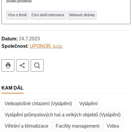
životní prostředí.
Více o firmě
Chci další informace
Webové stránky
Datum:
24.7.2023
Společnost:
UPONOR, s.r.o.
tisk
hledat
KAM DÁL
Velkoplošné chlazení (Vytápění)
Vytápění
Vytápění průmyslových hal a velkých objektů (Vytápění)
Větrání a klimatizace
Facility management
Videa