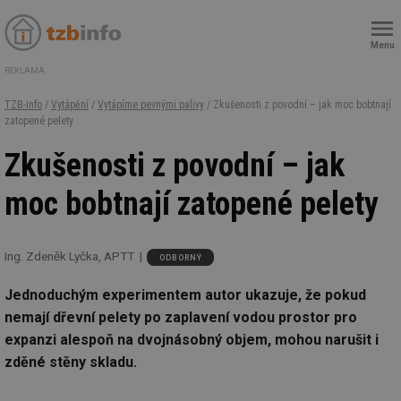
Menu
REKLAMA
TZB-info
/
Vytápění
/
Vytápíme pevnými palivy
/ Zkušenosti z povodní – jak moc bobtnají
zatopené pelety
Zkušenosti z povodní – jak
moc bobtnají zatopené pelety
Ing. Zdeněk Lyčka, APTT
ODBORNÝ
Jednoduchým experimentem autor ukazuje, že pokud
nemají dřevní pelety po zaplavení vodou prostor pro
expanzi alespoň na dvojnásobný objem, mohou narušit i
zděné stěny skladu.