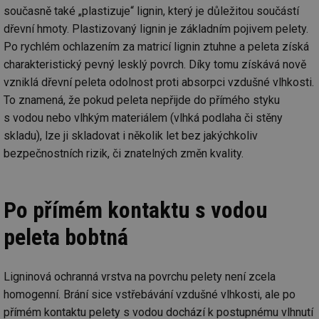
současně také „plastizuje“ lignin, který je důležitou součástí
dřevní hmoty. Plastizovaný lignin je základním pojivem pelety.
Po rychlém ochlazením za matricí lignin ztuhne a peleta získá
charakteristický pevný lesklý povrch. Díky tomu získává nově
vzniklá dřevní peleta odolnost proti absorpci vzdušné vlhkosti.
To znamená, že pokud peleta nepřijde do přímého styku
s vodou nebo vlhkým materiálem (vlhká podlaha či stěny
skladu), lze ji skladovat i několik let bez jakýchkoliv
bezpečnostních rizik, či znatelných změn kvality.
Po přímém kontaktu s vodou
peleta bobtná
Ligninová ochranná vrstva na povrchu pelety není zcela
homogenní. Brání sice vstřebávání vzdušné vlhkosti, ale po
přímém kontaktu pelety s vodou dochází k postupnému vlhnutí