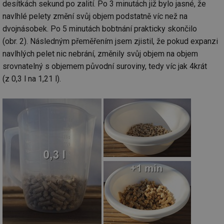
desítkách sekund po zalití. Po 3 minutách již bylo jasné, že
navlhlé pelety změní svůj objem podstatně víc než na
dvojnásobek. Po 5 minutách bobtnání prakticky skončilo
(obr. 2). Následným přeměřením jsem zjistil, že pokud expanzi
navlhlých pelet nic nebrání, změnily svůj objem na objem
srovnatelný s objemem původní suroviny, tedy víc jak 4krát
(z 0,3 l na 1,21 l).