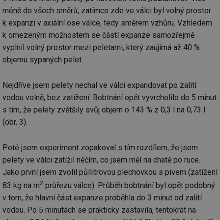
méně do všech směrů, zatímco zde ve válci byl volný prostor
k expanzi v axiální ose válce, tedy směrem vzhůru. Vzhledem
k omezeným možnostem se částí expanze samozřejmě
vyplnil volný prostor mezi peletami, který zaujímá až 40 %
objemu sypaných pelet.
Nejdříve jsem pelety nechal ve válci expandovat po zalití
vodou volně, bez zatížení. Bobtnání opět vyvrcholilo do 5 minut
s tím, že pelety zvětšily svůj objem o 143 % z 0,3 l na 0,73 l
(obr. 3).
Poté jsem experiment zopakoval s tím rozdílem, že jsem
pelety ve válci zatížil něčím, co jsem měl na chatě po ruce.
Jako první jsem zvolil půllitrovou plechovkou s pivem (zatížení
2
83 kg na m
průřezu válce). Průběh bobtnání byl opět podobný
v tom, že hlavní část expanze proběhla do 3 minut od zalití
vodou. Po 5 minutách se prakticky zastavila, tentokrát na