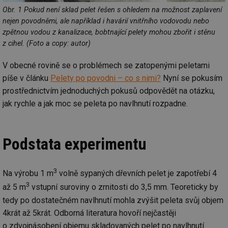
Obr. 1 Pokud není sklad pelet řešen s ohledem na možnost zaplavení
nejen povodněmi, ale například i havárií vnitřního vodovodu nebo
zpětnou vodou z kanalizace, bobtnající pelety mohou zbořit i stěnu
z cihel. (Foto a copy: autor)
V obecné rovině se o problémech se zatopenými peletami
píše v článku
Pelety po povodni – co s nimi?
Nyní se pokusím
prostřednictvím jednoduchých pokusů odpovědět na otázku,
jak rychle a jak moc se peleta po navlhnutí rozpadne.
Podstata experimentu
3
Na výrobu 1 m
volně sypaných dřevních pelet je zapotřebí 4
3
až 5 m
vstupní suroviny o zrnitosti do 3,5 mm. Teoreticky by
tedy po dostatečném navlhnutí mohla zvýšit peleta svůj objem
4krát až 5krát. Odborná literatura hovoří nejčastěji
o zdvojnásobení objemu skladovaných pelet po navlhnutí.