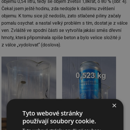
objemu 0,54 litrů, tedy se objem zvětšil 1,8krát, o 80 % (obr. 4).
Čekal jsem ještě hodinu, zda nedojde k dalšímu zvětšení
objemu. K tomu sice již nedošlo, zato stlačené piliny začaly
pomalu osychat. a nastal velký problém s tím, dostat je z válce
ven. Zvláště ve spodní části se vytvořila jakási směs dřevní
hmoty, která připomínala spíše beton a bylo velice složité ji
z válce „vydolovat“ (doslova).
×
Tyto webové stránky
používají soubory cookie.