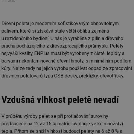
REKLAMA
Dřevní peleta je moderním sofistikovaným obnovitelným
palivem, které si získává stále větší oblibu zejména
u rezidenčního bydlení. U nás je vyráběna z pilin a dřevního
prachu pocházejícího z dřevozpracujícího průmyslu. Pelety
nejvyšší kvality ENPlus musí být vyrobeny z čisté, lepidly a
barvami nekontaminované dřevní hmoty, s minimálním podílem
kůry. Nelze tedy na jejich výrobu používat odpad ze zpracování
dřevních polotovarů typu OSB desky, překližky, dřevotřísky.
Vzdušná vlhkost peletě nevadí
V průběhu výroby pelet se při protlačování suroviny
předsušené na 12 až 15 % matricí uvolňuje velké množství
tepla. Přitom se sníží vlhkost budoucí pelety na 6 až 8 % a