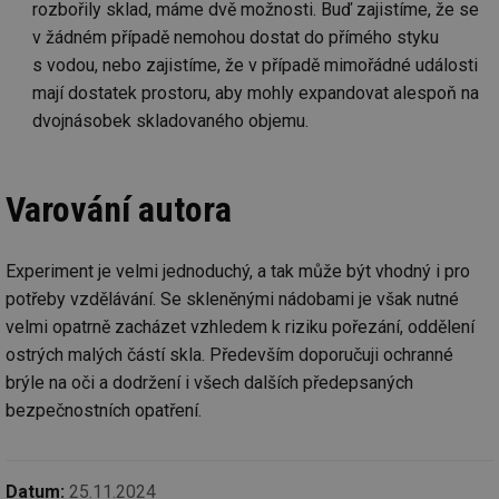
rozbořily sklad, máme dvě možnosti. Buď zajistíme, že se
id
stavba.tzb-
10 let
Te
info.cz
co
v žádném případě nemohou dostat do přímého styku
po
s vodou, nebo zajistíme, že v případě mimořádné události
vy
se
mají dostatek prostoru, aby mohly expandovat alespoň na
_hjFirstSeen
29 minut
So
Hotjar Ltd
dvojnásobek skladovaného objemu.
59 sekund
na
.tzb-info.cz
ab
sl
ce
pr
Varování autora
poč
Ne
žá
id
Experiment je velmi jednoduchý, a tak může být vhodný i pro
in
potřeby vzdělávání. Se skleněnými nádobami je však nutné
id
forum.tzb-
1 rok
Te
info.cz
co
velmi opatrně zacházet vzhledem k riziku pořezání, oddělení
po
vy
ostrých malých částí skla. Především doporučuji ochranné
se
brýle na oči a dodržení i všech dalších předepsaných
_hjIncludedInSessionSample
1 minuta
Te
Hotjar Ltd
bezpečnostních opatření.
59 sekund
co
vetrani.tzb-
na
info.cz
ab
Ho
zd
Datum:
25.11.2024
ná