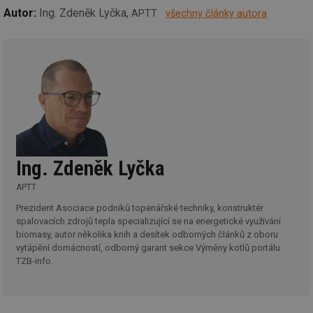
za
Autor:
Ing. Zdeněk Lyčka,
APTT
všechny články autora
vz
de
de
re
we
id
voda.tzb-
10 let
Te
info.cz
co
po
vy
se
id
kalkulator.tzb-
1 rok
Te
info.cz
co
po
Ing. Zdeněk Lyčka
vy
se
APTT
id
oze.tzb-info.cz
10 let
Te
co
Prezident Asociace podniků topenářské techniky, konstruktér
po
spalovacích zdrojů tepla specializující se na energetické využívání
vy
se
biomasy, autor několika knih a desítek odborných článků z oboru
vytápění domácností, odborný garant sekce Výměny kotlů portálu
_hjIncludedInSessionSample
1 minuta
Te
Hotjar Ltd
TZB-info.
59 sekund
co
oze.tzb-info.cz
na
ab
Ho
zd
ná