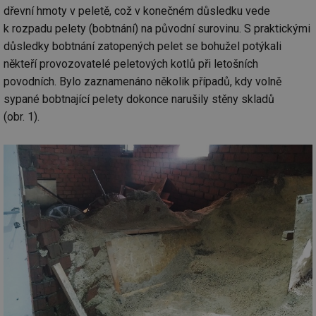
dřevní hmoty v peletě, což v konečném důsledku vede
k rozpadu pelety (bobtnání) na původní surovinu. S praktickými
důsledky bobtnání zatopených pelet se bohužel potýkali
někteří provozovatelé peletových kotlů při letošních
povodních. Bylo zaznamenáno několik případů, kdy volně
sypané bobtnající pelety dokonce narušily stěny skladů
(obr. 1).