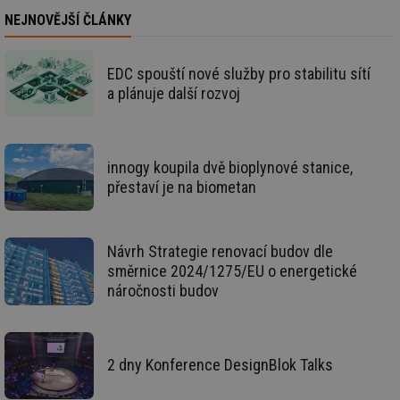
re
pr
NEJNOVĚJŠÍ ČLÁNKY
po
sp
rel
EDC spouští nové služby pro stabilitu sítí
_hjIncludedInSessionSample
1 minuta
Te
Hotjar Ltd
a plánuje další rozvoj
59 sekund
co
energetika.tzb-
na
info.cz
ab
Ho
zd
ná
innogy koupila dvě bioplynové stanice,
za
vz
přestaví je na biometan
de
de
re
we
Návrh Strategie renovací budov dle
_hjIncludedInSessionSample
1 minuta
Te
Hotjar Ltd
59 sekund
co
stavba.tzb-
směrnice 2024/1275/EU o energetické
na
info.cz
náročnosti budov
ab
Ho
zd
ná
za
vz
2 dny Konference DesignBlok Talks
de
de
re