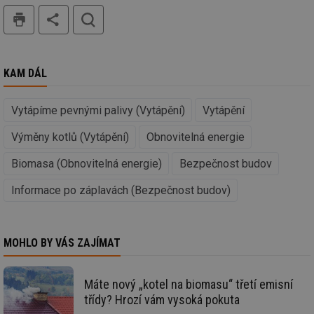
za
tisk
hledat
vz
de
de
re
we
KAM DÁL
_dc_gtm_UA-5901706-1
.tzb-info.cz
58 sekund
Te
co
př
w
Vytápíme pevnými palivy (Vytápění)
Vytápění
po
Sp
Výměny kotlů (Vytápění)
Obnovitelná energie
Go
da
kó
Biomasa (Obnovitelná energie)
Bezpečnost budov
Po
lz
za
Informace po záplavách (Bezpečnost budov)
nu
be
sk
fu
sp
MOHLO BY VÁS ZAJÍMAT
ná
je
kte
id
Máte nový „kotel na biomasu“ třetí emisní
př
úč
třídy? Hrozí vám vysoká pokuta
An