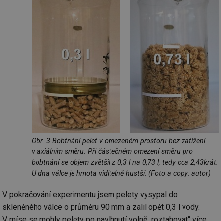
Obr. 3 Bobtnání pelet v omezeném prostoru bez zatížení
v axiálním směru. Při částečném omezení směru pro
bobtnání se objem zvětšil z 0,3 l na 0,73 l, tedy cca 2,43krát.
U dna válce je hmota viditelně hustší. (Foto a copy: autor)
V pokračování experimentu jsem pelety vysypal do
skleněného válce o průměru 90 mm a zalil opět 0,3 l vody.
V míse se mohly pelety po navlhnutí volně „roztahovat“ více