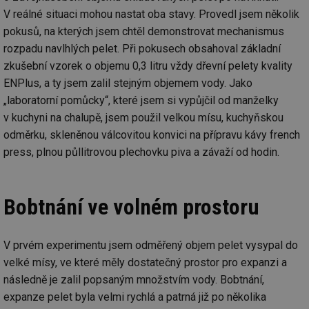
V reálné situaci mohou nastat oba stavy. Provedl jsem několik
pokusů, na kterých jsem chtěl demonstrovat mechanismus
rozpadu navlhlých pelet. Při pokusech obsahoval základní
zkušební vzorek o objemu 0,3 litru vždy dřevní pelety kvality
ENPlus, a ty jsem zalil stejným objemem vody. Jako
„laboratorní pomůcky“, které jsem si vypůjčil od manželky
v kuchyni na chalupě, jsem použil velkou mísu, kuchyňskou
odměrku, skleněnou válcovitou konvici na přípravu kávy french
press, plnou půllitrovou plechovku piva a závaží od hodin.
Bobtnání ve volném prostoru
V prvém experimentu jsem odměřený objem pelet vysypal do
velké mísy, ve které měly dostatečný prostor pro expanzi a
následně je zalil popsaným množstvím vody. Bobtnání,
expanze pelet byla velmi rychlá a patrná již po několika