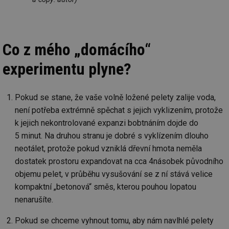
ab
Ho
zd
ná
za
vz
de
Co z mého „domácího“
de
re
experimentu plyne?
we
mv
2 měsíce 4
Te
Airtable
týdny
co
.tzb-info.cz
po
Pokud se stane, že vaše volně ložené pelety zalije voda,
sl
už
není potřeba extrémně spěchat s jejich vyklizením, protože
int
k jejich nekontrolované expanzi bobtnáním dojde do
vý
vl
5 minut. Na druhou stranu je dobré s vyklízením dlouho
po
Air
neotálet, protože pokud vzniklá dřevní hmota neměla
us
už
dostatek prostoru expandovat na cca 4násobek původního
pr
int
objemu pelet, v průběhu vysušování se z ní stává velice
tě
kompaktní „betonová“ směs, kterou pouhou lopatou
id
vytapeni.tzb-
10 let
Te
nenarušíte.
info.cz
co
po
vy
Pokud se chceme vyhnout tomu, aby nám navlhlé pelety
se