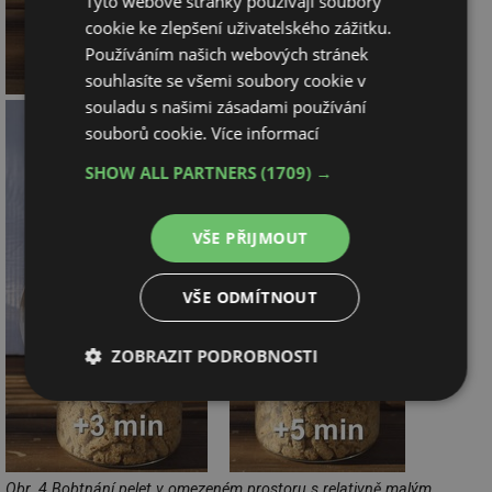
Tyto webové stránky používají soubory
cookie ke zlepšení uživatelského zážitku.
Používáním našich webových stránek
souhlasíte se všemi soubory cookie v
souladu s našimi zásadami používání
souborů cookie.
Více informací
SHOW ALL PARTNERS
(1709) →
VŠE PŘIJMOUT
VŠE ODMÍTNOUT
ZOBRAZIT PODROBNOSTI
Nezbytně
Výkonové
Soubory
nutné
soubory
cílení
soubory
Obr. 4 Bobtnání pelet v omezeném prostoru s relativně malým