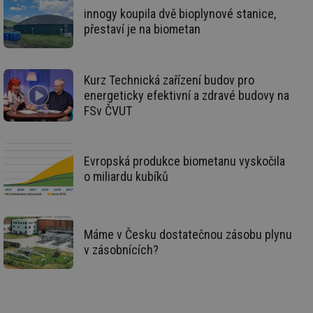
re
we
innogy koupila dvě bioplynové stanice,
přestaví je na biometan
__gfp_64b
1 rok
Je
Gemius
so
.tzb-info.cz
kt
spr
da
Kurz Technická zařízení budov pro
co
ná
energeticky efektivní a zdravé budovy na
we
FSv ČVUT
__cf_bm
29 minut
Te
Cloudflare Inc.
59 sekund
co
.vimeo.com
po
ro
li
Evropská produkce biometanu vyskočila
To
o miliardu kubíků
př
by
po
zp
po
we
Máme v Česku dostatečnou zásobu plynu
st
v zásobnících?
sid
forum.tzb-
1 rok
To
info.cz
bě
so
al
na
so