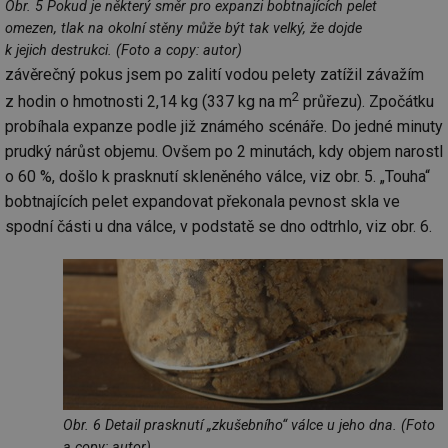
Obr. 5 Pokud je některý směr pro expanzi bobtnajících pelet
g_csrf_token
.forum.tzb-
Zavřením
Sl
info.cz
prohlížeče
př
omezen, tlak na okolní stěny může být tak velký, že dojde
po
k jejich destrukci. (Foto a copy: autor)
id
konference.tzb-
1 rok
Te
závěrečný pokus jsem po zalití vodou pelety zatížil závažím
info.cz
co
po
2
z hodin o hmotnosti 2,14 kg (337 kg na m
průřezu). Zpočátku
vy
se
probíhala expanze podle již známého scénáře. Do jedné minuty
prudký nárůst objemu. Ovšem po 2 minutách, kdy objem narostl
_hjAbsoluteSessionInProgress
29 minut
So
Hotjar Ltd
59 sekund
na
.tzb-info.cz
o 60 %, došlo k prasknutí skleněného válce, viz obr. 5. „Touha“
ab
sl
bobtnajících pelet expandovat překonala pevnost skla ve
ce
pr
spodní části u dna válce, v podstatě se dno odtrhlo, viz obr. 6.
poč
Ne
žá
id
in
id
vetrani.tzb-
10 let
Te
info.cz
co
po
vy
se
_hjIncludedInSessionSample
1 minuta
Te
Hotjar Ltd
59 sekund
co
elektro.tzb-
Obr. 6 Detail prasknutí „zkušebního“ válce u jeho dna. (Foto
na
info.cz
a copy: autor)