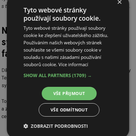
×
s tím po stránce energetiky pracujeme
,“ vysvětluje dále Mach.
Tyto webové stránky
používají soubory cookie.
Navazování na nadřazené řídicí
Tyto webové stránky používají soubory
cookie ke zlepšení uživatelského zážitku.
systémy (chytrá domácnost,
Používáním našich webových stránek
souhlasíte se všemi soubory cookie v
facility management)
souladu s našimi zásadami používání
souborů cookie.
Více informací
Díky standardizovaným komunikačním rozhraním se systémy
SHOW ALL PARTNERS
(1709) →
Tepelná čerpadla Mach snadno propojují s nadřazenými
systémy pro ovládání osvětlení, žaluzií, hudby apod.
VŠE PŘIJMOUT
To umožňuje výměnu informací (např. o teplotě a vlhkosti)
a zajišťuje, že i při existenci dvou nezávislých systémů má
VŠE ODMÍTNOUT
celek „jednoho pána“ pro optimalizaci provozních nákladů.
ZOBRAZIT PODROBNOSTI