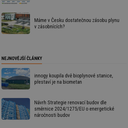
id
vytapeni.tzb-
10 let
Te
info.cz
co
po
vy
Máme v Česku dostatečnou zásobu plynu
se
v zásobnících?
id
stavba.tzb-
10 let
Te
info.cz
co
po
vy
se
_hjFirstSeen
29 minut
So
Hotjar Ltd
NEJNOVĚJŠÍ ČLÁNKY
59 sekund
na
.tzb-info.cz
ab
sl
ce
innogy koupila dvě bioplynové stanice,
pr
poč
přestaví je na biometan
Ne
žá
id
in
Návrh Strategie renovací budov dle
id
forum.tzb-
1 rok
Te
info.cz
co
směrnice 2024/1275/EU o energetické
po
náročnosti budov
vy
se
_hjIncludedInSessionSample
1 minuta
Te