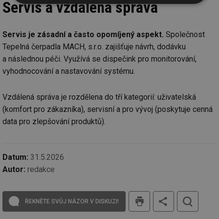
Servis a vzdálená správa
Nezbytně
Výkonové
Soubory
nutné
soubory
cílení
soubory
Servis je zásadní a často opomíjený aspekt.
Společnost
Tepelná čerpadla MACH, s.r.o. zajišťuje návrh, dodávku
Funkční soubory
Nezařazené
a následnou péči. Využívá se dispečink pro monitorování,
soubory
vyhodnocování a nastavování systému.
Vzdálená správa je rozdělena do tří kategorií: uživatelská
(komfort pro zákazníka), servisní a pro vývoj (poskytuje cenná
data pro zlepšování produktů).
Nezbytně nutné soubory
Výkonové soubory
Soubory cílení
Funkční soubory
Datum:
31.5.2026
Nezařazené soubory
Autor:
redakce
Nezbytně nutné soubory cookie umožňují základní
funkce webových stránek, jako je přihlášení
tisk
uživatele a správa účtu. Webové stránky nelze bez
ŘEKNĚTE SVŮJ NÁZOR V DISKUZI!
nezbytně nutných souborů cookie správně používat.
Provider
/