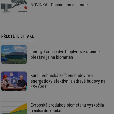
vy
NOVINKA - Chameleon a slunce
se
_hjIncludedInSessionSample
1 minuta
Te
Hotjar Ltd
59 sekund
co
elektro.tzb-
na
info.cz
ab
Ho
zd
ná
PŘEČTĚTE SI TAKÉ
za
vz
de
de
innogy koupila dvě bioplynové stanice,
re
we
přestaví je na biometan
mv
2 měsíce 4
Te
Airtable
týdny
co
.tzb-info.cz
po
sl
Kurz Technická zařízení budov pro
už
energeticky efektivní a zdravé budovy na
int
vý
FSv ČVUT
vl
po
Air
us
už
Evropská produkce biometanu vyskočila
pr
int
o miliardu kubíků
tě