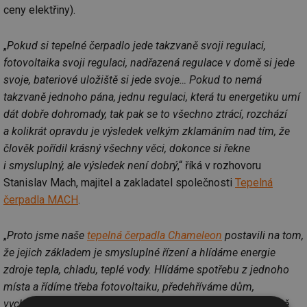
ceny elektřiny).
„
Pokud si tepelné čerpadlo jede takzvaně svoji regulaci,
fotovoltaika svoji regulaci, nadřazená regulace v domě si jede
svoje, bateriové uložiště si jede svoje… Pokud to nemá
takzvaně jednoho pána, jednu regulaci, která tu energetiku umí
dát dobře dohromady, tak pak se to všechno ztrácí, rozchází
a kolikrát opravdu je výsledek velkým zklamáním nad tím, že
člověk pořídil krásný všechny věci, dokonce si řekne
i smysluplný, ale výsledek není dobrý
,“ říká v rozhovoru
Stanislav Mach, majitel a zakladatel společnosti
Tepelná
čerpadla MACH
.
„
Proto jsme naše
tepelná čerpadla Chameleon
postavili na tom,
že jejich základem je smysluplné řízení a hlídáme energie
zdroje tepla, chladu, teplé vody. Hlídáme spotřebu z jednoho
místa a řídíme třeba fotovoltaiku, předehříváme dům,
vychlazujeme dům, řešíme přípravu teplé vody a smysluplně