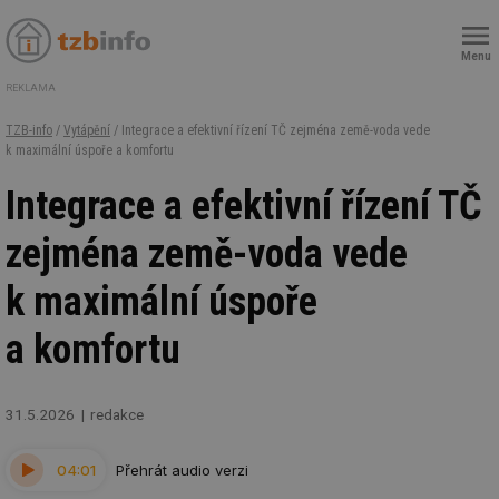
Menu
REKLAMA
TZB-info
/
Vytápění
/ Integrace a efektivní řízení TČ zejména země-voda vede
k maximální úspoře a komfortu
Integrace a efektivní řízení TČ
zejména země-voda vede
k maximální úspoře
a komfortu
31.5.2026
redakce
04:01
Přehrát audio verzi