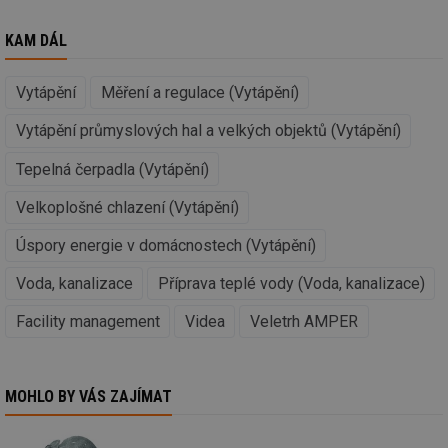
Název
Vyprší
Po
Doména
KAM DÁL
g_state
.forum.tzb-
Zavřením
Sl
info.cz
prohlížeče
př
po
Vytápění
Měření a regulace (Vytápění)
g_csrf_token
.forum.tzb-
Zavřením
Sl
info.cz
prohlížeče
př
Vytápění průmyslových hal a velkých objektů (Vytápění)
po
id
konference.tzb-
1 rok
Te
Tepelná čerpadla (Vytápění)
info.cz
co
po
vy
Velkoplošné chlazení (Vytápění)
se
Úspory energie v domácnostech (Vytápění)
_hjAbsoluteSessionInProgress
29 minut
So
Hotjar Ltd
59 sekund
na
.tzb-info.cz
ab
Voda, kanalizace
Příprava teplé vody (Voda, kanalizace)
sl
ce
pr
Facility management
Videa
Veletrh AMPER
poč
Ne
žá
id
in
MOHLO BY VÁS ZAJÍMAT
id
vetrani.tzb-
10 let
Te
info.cz
co
po