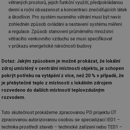
Ne
větraných prostorů, jejich funkční využití, předpokládanou
žá
id
denní a roční obsazenost a koncentraci znečišťujících látek
in
a škodlivin. Pro systém nuceného větrání musí být navíc
id
vetrani.tzb-
10 let
Te
zohledněn způsob ovládání a nastavení systému měření
info.cz
co
po
a regulace. Způsob stanovení průměrného množství
vy
se
větracího venkovního vzduchu se musí specifikovat
v průkazu energetické náročnosti budovy.
_hjIncludedInSessionSample
1 minuta
Te
Hotjar Ltd
59 sekund
co
elektro.tzb-
na
info.cz
ab
Dotaz: Jakým způsobem je možné prokázat, že lokální
Ho
zd
zdroj umístěný v centrální místnosti objektu, je schopen
ná
za
pokrýt potřebu na vytápění z více, než 20 % v případě, že
vz
je přebytečné teplo z místnosti s lokálním zdrojem
de
de
rozvedeno do dalších místností teplovzdušným
re
we
rozvodem.
mv
2 měsíce 4
Te
Airtable
týdny
co
.tzb-info.cz
po
Tuto skutečnost prokážeme zpracovanou PD projektu ÚT
sl
zpracovanou autorizovanou osobou se specializací IE01 –
už
int
technika prostředí staveb – technické zařízení nebo TE01 –
vý