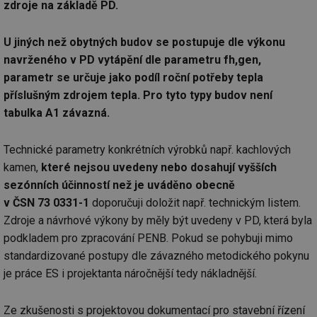
zdroje na základě PD.
id
oze.tzb-info.cz
10 let
Te
co
po
U jiných než obytných budov se postupuje dle výkonu
vy
navrženého v PD vytápění dle parametru fh,gen,
se
parametr se určuje jako podíl roční potřeby tepla
_hjIncludedInSessionSample
1 minuta
Te
Hotjar Ltd
59 sekund
co
oze.tzb-info.cz
příslušným zdrojem tepla. Pro tyto typy budov není
na
ab
tabulka A1 závazná.
Ho
zd
ná
Technické parametry konkrétních výrobků např. kachlových
za
vz
kamen,
které nejsou uvedeny nebo dosahují vyšších
de
de
sezónních účinností než je uváděno obecně
re
we
v ČSN 73 0331-1
doporučuji doložit např. technickým listem.
_dc_gtm_UA-5901706-1
.tzb-info.cz
58 sekund
Te
Zdroje a návrhové výkony by měly být uvedeny v PD, která byla
co
podkladem pro zpracování PENB. Pokud se pohybuji mimo
př
w
standardizované postupy dle závazného metodického pokynu
po
Sp
je práce ES i projektanta náročnější tedy nákladnější.
Go
da
kó
Po
Ze zkušenosti s projektovou dokumentací pro stavební řízení