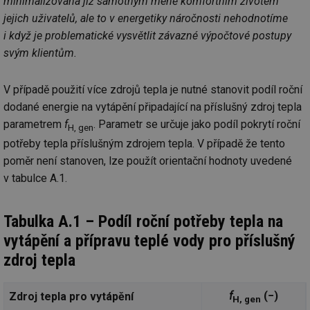
minimalizována již samotným méně komfortním životem
jejich uživatelů, ale to v energetiky náročnosti nehodnotíme
i když je problematické vysvětlit závazné výpočtové postupy
svým klientům.
V případě použití více zdrojů tepla je nutné stanovit podíl roční
dodané energie na vytápění připadající na příslušný zdroj tepla
parametrem
f
. Parametr se určuje jako podíl pokrytí roční
H, gen
potřeby tepla příslušným zdrojem tepla. V případě že tento
poměr není stanoven, lze použít orientační hodnoty uvedené
v tabulce A.1.
Tabulka A.1 – Podíl roční potřeby tepla na
vytápění a přípravu teplé vody pro příslušný
zdroj tepla
f
(−)
Zdroj tepla pro vytápění
H, gen