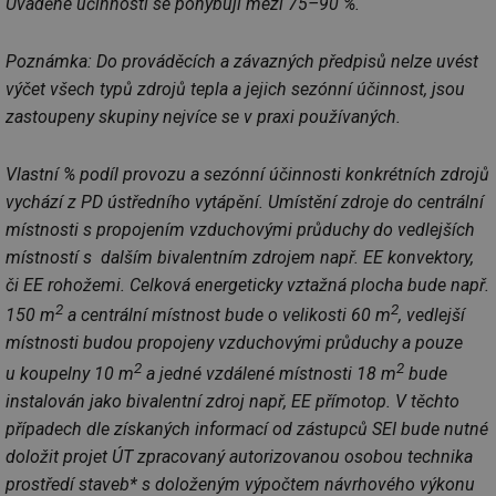
Uváděné účinnosti se pohybují mezi 75–90 %.
Poznámka: Do prováděcích a závazných předpisů nelze uvést
výčet všech typů zdrojů tepla a jejich sezónní účinnost, jsou
zastoupeny skupiny nejvíce se v praxi používaných.
Vlastní % podíl provozu a sezónní účinnosti konkrétních zdrojů
vychází z PD ústředního vytápění. Umístění zdroje do centrální
místnosti s propojením vzduchovými průduchy do vedlejších
místností s dalším bivalentním zdrojem např. EE konvektory,
či EE rohožemi. Celková energeticky vztažná plocha bude např.
2
2
150 m
a centrální místnost bude o velikosti 60 m
, vedlejší
místnosti budou propojeny vzduchovými průduchy a pouze
2
2
u koupelny 10 m
a jedné vzdálené místnosti 18 m
bude
instalován jako bivalentní zdroj např, EE přímotop. V těchto
případech dle získaných informací od zástupců SEI bude nutné
doložit projet ÚT zpracovaný autorizovanou osobou technika
prostředí staveb* s doloženým výpočtem návrhového výkonu