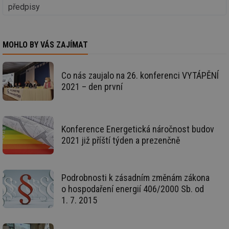
předpisy
Ho
zd
ná
za
vz
de
MOHLO BY VÁS ZAJÍMAT
de
re
we
Co nás zaujalo na 26. konferenci VYTÁPĚNÍ
id
mojefirma.tzb-
1 rok
Te
2021 – den první
info.cz
co
po
vy
se
_hjIncludedInSessionSample
2 minuty
Te
Hotjar Ltd
Konference Energetická náročnost budov
co
forum.tzb-
na
info.cz
2021 již příští týden a prezenčně
ab
Ho
zd
ná
za
Podrobnosti k zásadním změnám zákona
vz
de
o hospodaření energií 406/2000 Sb. od
de
1. 7. 2015
re
we
_hjIncludedInSessionSample
1 minuta
Te
Hotjar Ltd