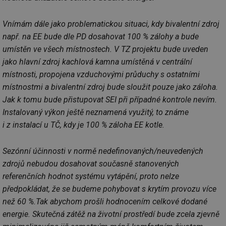
Vnímám dále jako problematickou situaci, kdy bivalentní zdroj
např. na EE bude dle PD dosahovat 100 % zálohy a bude
umístěn ve všech místnostech. V TZ projektu bude uveden
jako hlavní zdroj kachlová kamna umístěná v centrální
místnosti, propojena vzduchovými průduchy s ostatními
místnostmi a bivalentní zdroj bude sloužit pouze jako záloha.
Jak k tomu bude přistupovat SEI při případné kontrole nevím.
Instalovaný výkon ještě neznamená využitý, to známe
i z instalací u TČ, kdy je 100 % záloha EE kotle.
Sezónní účinnosti v normě nedefinovaných/neuvedených
zdrojů nebudou dosahovat současně stanovených
referenčních hodnot systému vytápění, proto nelze
předpokládat, že se budeme pohybovat s krytím provozu více
než 60 %.Tak abychom prošli hodnocením celkové dodané
energie. Skutečná zátěž na životní prostředí bude zcela zjevně