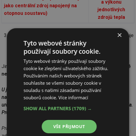
a výkonu
jako centrální zdroj napojený na
jednotlivých
otopnou soustavu)
zdrojů tepla
×
Počet osob podle ČSN 730331-1, část B.3 se zaokrouhluje
Tyto webové stránky
na celá čísla a na jednu bytovou jednotku se jedná
používají soubory cookie.
o maximálně 5 osob.
Tyto webové stránky používají soubory
Jiná situace je u občanských staveb, kterou řeší bod
D.2 Jiné
cookie ke zlepšení uživatelského zážitku.
než obytné zóny
Používáním našich webových stránek
souhlasíte se všemi soubory cookie v
U jiných než obytných budov se postupuje dle výkonu
souladu s našimi zásadami používání
souborů cookie.
Více informací
navrženého v PD vytápění dle parametru fh,gen, parametr se
určuje jako podíl roční potřeby tepla příslušným zdrojem tepla.
SHOW ALL PARTNERS
(1709) →
Pro tyto typy budov není tabulka A1 závazná.
VŠE PŘIJMOUT
Praxe ukazuje, že u jiných než bytových domů se kombinace
zdrojů tepla typu lokálních topidel vyskytuje velmi ojediněle