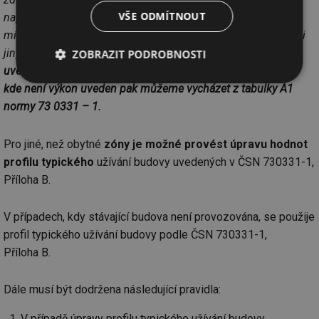
VŠE ODMÍTNOUT
např. např penziony či apartmánové domy se společenskou
místností s lokálním zdrojem tepla typu kachlových kamen či
jiných.
V těchto případech vycházíme z navrženého výkonu
ZOBRAZIT PODROBNOSTI
uvedeným v PD UT zpracovaný autorizovanou osobou. Tam
Nezbytně
Výkonové
Soubory
kde není výkon uveden pak můžeme vycházet z tabulky A1
nutné
soubory
cílení
normy 73 0331 – 1.
soubory
Pro jiné, než obytné
zóny je možné provést úpravu hodnot
profilu typického
užívání budovy uvedených v ČSN 730331-1,
Funkční soubory
Nezařazené
soubory
Příloha B.
V případech, kdy stávající budova není provozována, se použije
profil typického užívání budovy podle ČSN 730331-1,
Příloha B.
Nezbytně nutné soubory
Výkonové soubory
Dále musí být dodržena následující pravidla:
Soubory cílení
Funkční soubory
Nezařazené soubory
V případě úpravy profilu typického užívání budovy