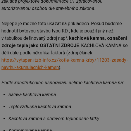
základě projektové dokumentace ÚT zpracovanou
autorizovanou osobou dle stavebního zákona.
Nejlépe je možné toto ukázat na příkladech. Pokud budeme
hodnotit bytovou stavbu typu RD , kde je použit jiný než
v tabulkou definovaný zdroj např.
kachlová kamna, označení
zdroje tepla jako OSTATNÍ ZDROJE
. KACHLOVÁ KAMNA se
dělí dále podle několika faktorů (zdroj článek
https://vytapeni.tzb-info.cz/kotle-kamna-krby/11203-zasady-
navrhu-akumulacnich-kamen
).
Podle konstrukčního uspořádání dělíme kachlová kamna na:
Sálavá kachlová kamna
Teplovzdušná kachlová kamna
Kachlová kamna s ohřevem teplonosné látky
Kombinovaná kamna