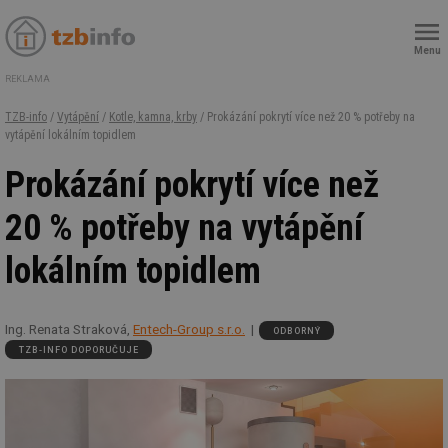
Menu
REKLAMA
TZB-info
/
Vytápění
/
Kotle, kamna, krby
/ Prokázání pokrytí více než 20 % potřeby na
vytápění lokálním topidlem
Prokázání pokrytí více než
20 % potřeby na vytápění
lokálním topidlem
Ing. Renata Straková,
Entech-Group s.r.o.
ODBORNÝ
TZB-INFO DOPORUČUJE