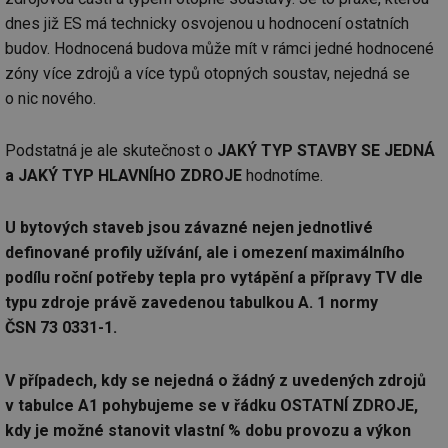
dnes již ES má technicky osvojenou u hodnocení ostatních
id
forum.tzb-
1 rok
Te
info.cz
co
budov. Hodnocená budova může mít v rámci jedné hodnocené
po
vy
zóny více zdrojů a více typů otopných soustav, nejedná se
se
o nic nového.
_hjIncludedInSessionSample
1 minuta
Te
Hotjar Ltd
59 sekund
co
vetrani.tzb-
na
info.cz
Podstatná je ale skutečnost o
JAKÝ TYP STAVBY SE JEDNÁ
ab
Ho
a JAKÝ TYP HLAVNÍHO ZDROJE
hodnotíme.
zd
ná
za
vz
U bytových staveb jsou závazné nejen jednotlivé
de
de
definované profily užívání, ale i omezení maximálního
re
podílu roční potřeby tepla pro vytápění a přípravy TV dle
we
typu zdroje právě zavedenou tabulkou A. 1 normy
id
voda.tzb-
10 let
Te
info.cz
co
ČSN 73 0331-1.
po
vy
se
V případech, kdy se nejedná o žádný z uvedených zdrojů
id
kalkulator.tzb-
1 rok
Te
v tabulce A1 pohybujeme se v řádku OSTATNÍ ZDROJE,
info.cz
co
po
kdy je možné stanovit vlastní % dobu provozu a výkon
vy
se