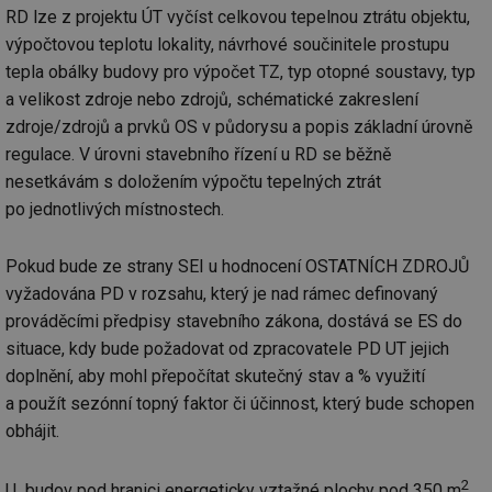
lz
RD lze z projektu ÚT vyčíst celkovou tepelnou ztrátu objektu,
za
nu
výpočtovou teplotu lokality, návrhové součinitele prostupu
be
sk
tepla obálky budovy pro výpočet TZ, typ otopné soustavy, typ
fu
sp
a velikost zdroje nebo zdrojů, schématické zakreslení
ná
je
zdroje/zdrojů a prvků OS v půdorysu a popis základní úrovně
kte
regulace. V úrovni stavebního řízení u RD se běžně
id
př
nesetkávám s doložením výpočtu tepelných ztrát
úč
An
po jednotlivých místnostech.
id
energetika.tzb-
10 let
Te
info.cz
co
po
Pokud bude ze strany SEI u hodnocení OSTATNÍCH ZDROJŮ
vy
vyžadována PD v rozsahu, který je nad rámec definovaný
se
prováděcími předpisy stavebního zákona, dostává se ES do
_hjIncludedInSessionSample
1 minuta
Te
Hotjar Ltd
59 sekund
co
kalkulator.tzb-
situace, kdy bude požadovat od zpracovatele PD UT jejich
na
info.cz
ab
doplnění, aby mohl přepočítat skutečný stav a % využití
Ho
a použít sezónní topný faktor či účinnost, který bude schopen
zd
ná
obhájit.
za
vz
de
de
2
U budov pod hranici energeticky vztažné plochy pod 350 m