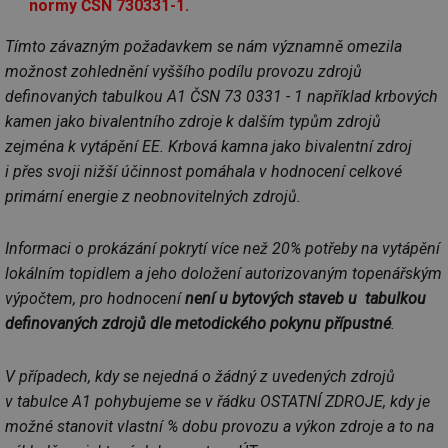
normy ČSN 730331-1.
Tímto závazným požadavkem se nám významně omezila
možnost zohlednění vyššího podílu provozu zdrojů
definovaných tabulkou A1 ČSN 73 0331 - 1 například krbových
kamen jako bivalentního zdroje k dalším typům zdrojů
zejména k vytápění EE. Krbová kamna jako bivalentní zdroj
i přes svoji nižší účinnost pomáhala v hodnocení celkové
primární energie z neobnovitelných zdrojů.
Informaci o prokázání pokrytí více než 20% potřeby na vytápění
lokálním topidlem a jeho doložení autorizovaným topenářským
výpočtem, pro hodnocení
není u bytových staveb u tabulkou
definovaných zdrojů dle metodického pokynu přípustné
.
V případech, kdy se nejedná o žádný z uvedených zdrojů
v tabulce A1 pohybujeme se v řádku OSTATNÍ ZDROJE, kdy je
možné stanovit vlastní % dobu provozu a výkon zdroje a to na