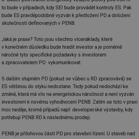
re
we
to bude v případech, kdy SEI bude provádět kontroly ES. Pak
_hjIncludedInSessionSample
1 minuta
Te
Hotjar Ltd
bude ES pravděpodobně vyzván k předložení PD a doložení
59 sekund
co
voda.tzb-
skutečností definovaných v PENB.
na
info.cz
ab
Ho
zd
Jaká je praxe? Toto jsou všechno vícenáklady, které
ná
za
v konečném důsledku bude hradit investor a je poměrně
vz
de
náročné tyto specifické požadavky s investorem
de
a zpracovatelem PD vykomunikovat.
re
we
__gfp_64b
1 rok
Je
Gemius
S dalším stupněm PD (pokud se vůbec u RD zpracovává) se
so
.tzb-info.cz
kt
ES většinou do styku nedostane. Tedy pokud nedochází ke
spr
da
změně, která má vliv na energetickou náročnost a není vyzván
co
investorem k novému vyhodnocení PENB. Zatím se toto v praxi
ná
we
moc neděje, kromě případů např. developerské výstavby, kdy
__cf_bm
29 minut
Te
Cloudflare Inc.
potřebují PENB RD k následnému prodeji.
59 sekund
co
.vimeo.com
po
ro
li
PENB je přílohovou částí PD pro stavební řízení. U staveb nad
To