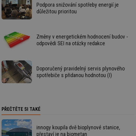
59 sekund
co
vytapeni.tzb-
Podpora snižování spotřeby energií je
na
info.cz
ab
důležitou prioritou
Ho
zd
ná
za
vz
de
Změny v energetickém hodnocení budov -
de
odpovědi SEI na otázky redakce
re
we
CookieScriptConsent
1 rok
Te
CookieScript
co
.tzb-info.cz
sl
Doporučený pravidelný servis plynového
Sc
za
spotřebiče s přidanou hodnotou (I)
př
so
so
ná
nu
ba
Co
Sc
PŘEČTĚTE SI TAKÉ
fu
sp
id
elektro.tzb-
10 let
Te
innogy koupila dvě bioplynové stanice,
info.cz
co
po
přestaví je na biometan