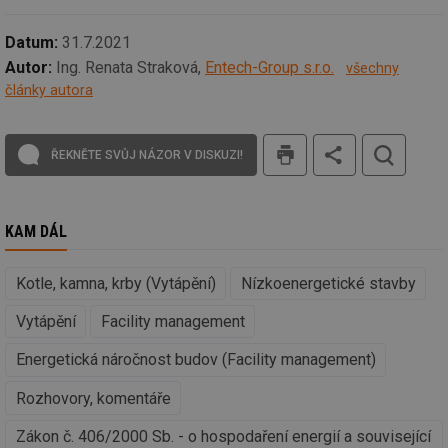
we
_hjIncludedInSessionSample
1 minuta
Te
Hotjar Ltd
Datum:
31.7.2021
59 sekund
co
stavba.tzb-
na
Autor:
Ing. Renata Straková,
Entech-Group s.r.o.
info.cz
všechny
ab
články autora
Ho
zd
ná
za
tisk
vz
ŘEKNĚTE SVŮJ NÁZOR V DISKUZI!
de
de
re
we
KAM DÁL
id
www.tzb-
10 let
Te
info.cz
co
po
vy
Kotle, kamna, krby (Vytápění)
Nízkoenergetické stavby
se
id
m.tzb-info.cz
10 let
Te
Vytápění
Facility management
co
po
Energetická náročnost budov (Facility management)
vy
se
Rozhovory, komentáře
_hjIncludedInSessionSample
1 minuta
Te
Hotjar Ltd
59 sekund
co
www.tzb-
na
info.cz
Zákon č. 406/2000 Sb. - o hospodaření energií a související
ab