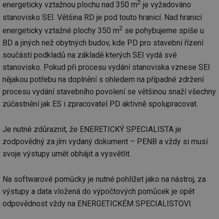
2
př
energeticky vztažnou plochu nad 350 m
je vyžadováno
by
stanovisko SEI. Většina RD je pod touto hranicí. Nad hranicí
po
zp
2
energeticky vztažné plochy 350 m
se pohybujeme spíše u
po
we
BD a jiných než obytných budov, kde PD pro stavební řízení
st
součástí podkladů na základě kterých SEI vydá své
sid
forum.tzb-
1 rok
To
info.cz
bě
stanovisko. Pokud při procesu vydání stanoviska vznese SEI
so
nějakou potřebu na doplnění s ohledem na případné zdržení
al
na
procesu vydání stavebního povolení se většinou snaží všechny
so
re
zúčastnění jak ES i zpracovatel PD aktivně spolupracovat.
pr
po
sp
rel
Je nutné zdůraznit, že ENERETICKÝ SPECIALISTA je
zodpovědný za jím vydaný dokument – PENB a vždy si musí
_hjIncludedInSessionSample
1 minuta
Te
Hotjar Ltd
59 sekund
co
energetika.tzb-
svoje výstupy umět obhájit a vysvětlit.
na
info.cz
ab
Ho
zd
Na softwarové pomůcky je nutné pohlížet jako na nástroj, za
ná
za
výstupy a data vložená do výpočtových pomůcek je opět
vz
de
odpovědnost vždy na ENERGETICKÉM SPECIALISTOVI.
de
re