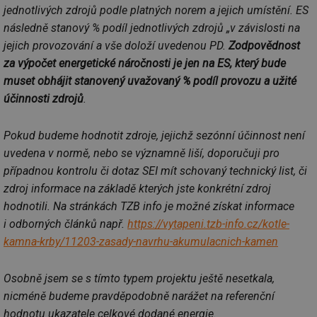
jednotlivých zdrojů podle platných norem a jejich umístění. ES
následně stanový % podíl jednotlivých zdrojů „v závislosti na
jejich provozování a vše doloží uvedenou PD.
Zodpovědnost
za výpočet energetické náročnosti je jen na ES, který bude
muset obhájit stanovený uvažovaný % podíl provozu a užité
účinnosti zdrojů
.
Pokud budeme hodnotit zdroje, jejichž sezónní účinnost není
uvedena v normě, nebo se významně liší, doporučuji pro
případnou kontrolu či dotaz SEI mít schovaný technický list, či
zdroj informace na základě kterých jste konkrétní zdroj
hodnotili. Na stránkách TZB info je možné získat informace
i odborných článků např.
https://vytapeni.tzb-info.cz/kotle-
kamna-krby/11203-zasady-navrhu-akumulacnich-kamen
Osobně jsem se s tímto typem projektu ještě nesetkala,
nicméně budeme pravděpodobně narážet na referenční
hodnotu ukazatele celkové dodané energie.