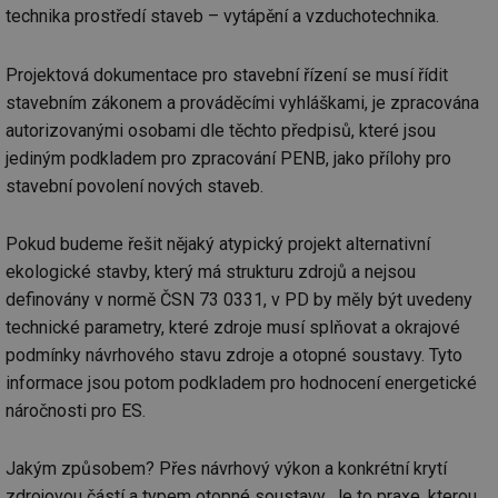
vl
technika prostředí staveb – vytápění a vzduchotechnika.
po
Air
us
už
Projektová dokumentace pro stavební řízení se musí řídit
pr
int
stavebním zákonem a prováděcími vyhláškami, je zpracována
tě
autorizovanými osobami dle těchto předpisů, které jsou
id
vytapeni.tzb-
10 let
Te
jediným podkladem pro zpracování PENB, jako přílohy pro
info.cz
co
po
stavební povolení nových staveb.
vy
se
id
stavba.tzb-
10 let
Te
Pokud budeme řešit nějaký atypický projekt alternativní
info.cz
co
ekologické stavby, který má strukturu zdrojů a nejsou
po
vy
definovány v normě ČSN 73 0331, v PD by měly být uvedeny
se
technické parametry, které zdroje musí splňovat a okrajové
_hjFirstSeen
29 minut
So
Hotjar Ltd
59 sekund
na
.tzb-info.cz
podmínky návrhového stavu zdroje a otopné soustavy. Tyto
ab
informace jsou potom podkladem pro hodnocení energetické
sl
ce
náročnosti pro ES.
pr
poč
Ne
žá
Jakým způsobem? Přes návrhový výkon a konkrétní krytí
id
in
zdrojovou částí a typem otopné soustavy. Je to praxe, kterou