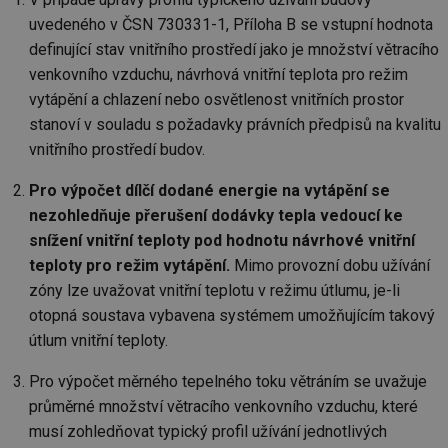
uvedeného v ČSN 730331-1, Příloha B se vstupní hodnota
Nezbytně nutné soubory cookie umožňují základní
funkce webových stránek, jako je přihlášení
definující stav vnitřního prostředí jako je množství větracího
uživatele a správa účtu. Webové stránky nelze bez
venkovního vzduchu, návrhová vnitřní teplota pro režim
nezbytně nutných souborů cookie správně používat.
vytápění a chlazení nebo osvětlenost vnitřních prostor
Provider
/
Název
Vyprší
Po
stanoví v souladu s požadavky právních předpisů na kvalitu
Doména
vnitřního prostředí budov.
g_state
.forum.tzb-
Zavřením
Sl
info.cz
prohlížeče
př
po
Pro výpočet dílčí dodané energie na vytápění se
g_csrf_token
.forum.tzb-
Zavřením
Sl
nezohledňuje přerušení dodávky tepla vedoucí ke
info.cz
prohlížeče
př
po
snížení vnitřní teploty pod hodnotu návrhové vnitřní
teploty pro režim vytápění.
Mimo provozní dobu užívání
id
konference.tzb-
1 rok
Te
info.cz
co
zóny lze uvažovat vnitřní teplotu v režimu útlumu, je-li
po
vy
otopná soustava vybavena systémem umožňujícím takový
se
útlum vnitřní teploty.
_hjAbsoluteSessionInProgress
29 minut
So
Hotjar Ltd
59 sekund
na
.tzb-info.cz
Pro výpočet měrného tepelného toku větráním se uvažuje
ab
sl
průměrné množství větracího venkovního vzduchu, které
ce
pr
musí zohledňovat typický profil užívání jednotlivých
poč