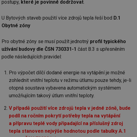
postupy,
které je povinné dodržovat
.
U Bytových staveb použití více zdrojů tepla řeší bod
D.1
Obytné zóny
Pro obytné zóny se musí použít jednotný
profil typického
užívání budovy dle ČSN 730331-1
část B.3 s upřesněním
podle následujících pravidel:
Pro výpočet dílčí dodané energie na vytápění je možné
zohlednit vnitřní teplotu v režimu útlumu pouze tehdy, je-li
otopná soustava vybavena automatickým systémem
umožňujícím takový útlum vnitřní teploty.
V případě použití více zdrojů tepla v jedné zóně, bude
podíl na ročním pokrytí potřeby tepla na vytápění
a přípravu teplé vody připadající na příslušný zdroj
tepla stanoven nejvýše hodnotou podle tabulky A.1