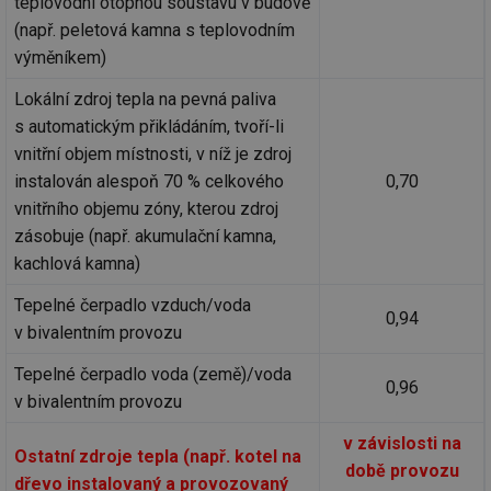
teplovodní otopnou soustavu v budově
(např. peletová kamna s teplovodním
výměníkem)
Lokální zdroj tepla na pevná paliva
s automatickým přikládáním, tvoří-li
vnitřní objem místnosti, v níž je zdroj
instalován alespoň 70 % celkového
0,70
vnitřního objemu zóny, kterou zdroj
zásobuje (např. akumulační kamna,
kachlová kamna)
Tepelné čerpadlo vzduch/voda
0,94
v bivalentním provozu
Tepelné čerpadlo voda (země)/voda
0,96
v bivalentním provozu
v závislosti na
Ostatní zdroje tepla (např. kotel na
době provozu
dřevo instalovaný a provozovaný