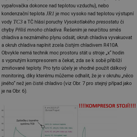
na
info.cz
vypařovačka dokonce nad teplotou vzduchu), nebo
ab
Ho
JR1
kondenzační teplota
je moc vysoko nad teplotou výstupní
zd
ná
TC3
vody
a TČ hlásí poruchy
Vysokotlakého presostatu
či
za
vz
chyby
Příliš mnoho chladiva
. Řešením je neurčitou směs
de
chladiva a neznámého plynu odsát, okruh chladiva vyvakuovat
de
re
a okruh chladiva naplnit zcela čistým chladivem R410A.
we
Obvykle nemá technik moc prostoru stát u stroje „x“ hodin
mv
2 měsíce 4
Te
Airtable
týdny
co
.tzb-info.cz
s vypnutým kompresorem a čekat, zda se k sobě přiblíží
po
zmiňované teploty. Pro tyto účely je vhodné použít dálkový
sl
už
monitoring, díky kterému můžeme odhalit, že je v okruhu „něco
int
vý
jiného“ než jen čisté chladivo (viz Obr. 7 pro stejný případ jako
vl
po
je na Obr. 6).
Air
us
už
pr
int
tě
id
vytapeni.tzb-
10 let
Te
info.cz
co
po
vy