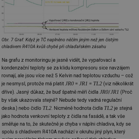
se
id
stavba.tzb-
10 let
Te
info.cz
co
po
vy
se
_hjFirstSeen
29 minut
So
Hotjar Ltd
Obr. 7 Graf: Když je TČ naplněno něčím jiným než jen čistým
59 sekund
na
.tzb-info.cz
chladivem R410A kvůli chybě při chlaďařském zásahu
ab
sl
ce
Na grafu z monitoringu je jasně vidět, že vypařovací a
pr
poč
kondenzační teploty se za klidu kompresoru sice navzájem
Ne
žá
rovnají, ale jsou více než 5 Kelvin nad teplotou vzduchu – což
id
in
JR0
JR1
TL2
je nesmysl, protože má platit
=
=
(viz několikrát
JR0
JR1
dříve). Jasný důkaz, že buď špatně měří čidla
/
(Proč
id
forum.tzb-
1 rok
Te
info.cz
co
by však ukazovala stejně? Nebude tedy vadná regulační
po
vy
TL2
TL2
deska.) nebo čidlo
. Nicméně hodnota čidla
je stejná
se
jako hodnota venkovní teploty z čidla na fasádě, a tak vše
_hjIncludedInSessionSample
1 minuta
Te
Hotjar Ltd
59 sekund
co
vetrani.tzb-
směřuje na to, že skutečně je chyba v náplni chladiva, kdy se
na
info.cz
ab
spolu s chladivem R410A nachází v okruhu jiný plyn, který
Ho