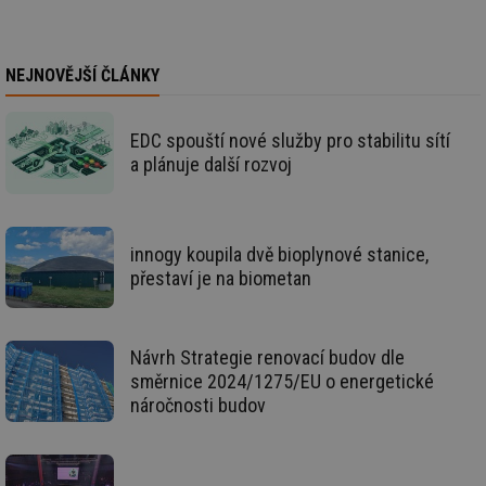
de
re
we
id
www.tzb-
10 let
Te
NEJNOVĚJŠÍ ČLÁNKY
info.cz
co
po
vy
se
EDC spouští nové služby pro stabilitu sítí
id
m.tzb-info.cz
10 let
Te
a plánuje další rozvoj
co
po
vy
se
_hjIncludedInSessionSample
1 minuta
Te
Hotjar Ltd
innogy koupila dvě bioplynové stanice,
59 sekund
co
www.tzb-
přestaví je na biometan
na
info.cz
ab
Ho
zd
ná
za
Návrh Strategie renovací budov dle
vz
směrnice 2024/1275/EU o energetické
de
de
náročnosti budov
re
we
id
mojefirma.tzb-
1 rok
Te
info.cz
co