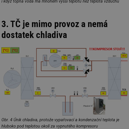
i když topná voda má mnohem vyšší teplotu než teplota vzduchu
3. TČ je mimo provoz a nemá
dostatek chladiva
Obr. 4 Únik chladiva, protože vypařovací a kondenzační teplota je
hluboko pod teplotou okolí za vypnutého kompresoru