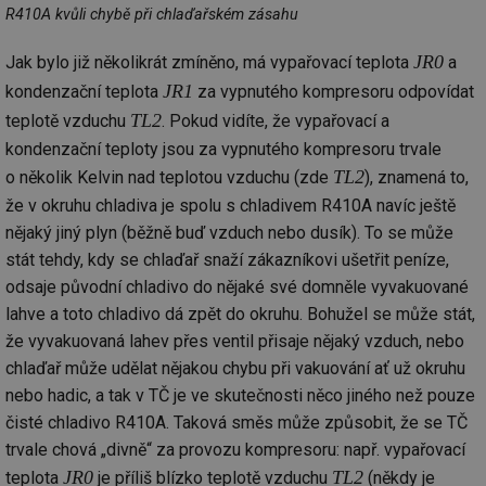
po
R410A kvůli chybě při chlaďařském zásahu
g_csrf_token
.forum.tzb-
Zavřením
Sl
info.cz
prohlížeče
př
JR0
Jak bylo již několikrát zmíněno, má vypařovací teplota
a
po
JR1
kondenzační teplota
za vypnutého kompresoru odpovídat
id
konference.tzb-
1 rok
Te
info.cz
co
TL2
teplotě vzduchu
. Pokud vidíte, že vypařovací a
po
vy
kondenzační teploty jsou za vypnutého kompresoru trvale
se
TL2
o několik Kelvin nad teplotou vzduchu (zde
), znamená to,
_hjAbsoluteSessionInProgress
29 minut
So
Hotjar Ltd
že v okruhu chladiva je spolu s chladivem R410A navíc ještě
59 sekund
na
.tzb-info.cz
ab
nějaký jiný plyn (běžně buď vzduch nebo dusík). To se může
sl
ce
stát tehdy, kdy se chlaďař snaží zákazníkovi ušetřit peníze,
pr
poč
odsaje původní chladivo do nějaké své domněle vyvakuované
Ne
lahve a toto chladivo dá zpět do okruhu. Bohužel se může stát,
žá
id
že vyvakuovaná lahev přes ventil přisaje nějaký vzduch, nebo
in
chlaďař může udělat nějakou chybu při vakuování ať už okruhu
id
vetrani.tzb-
10 let
Te
info.cz
co
nebo hadic, a tak v TČ je ve skutečnosti něco jiného než pouze
po
vy
čisté chladivo R410A. Taková směs může způsobit, že se TČ
se
trvale chová „divně“ za provozu kompresoru: např. vypařovací
_hjIncludedInSessionSample
1 minuta
Te
Hotjar Ltd
JR0
TL2
teplota
je příliš blízko teplotě vzduchu
(někdy je
59 sekund
co
elektro.tzb-