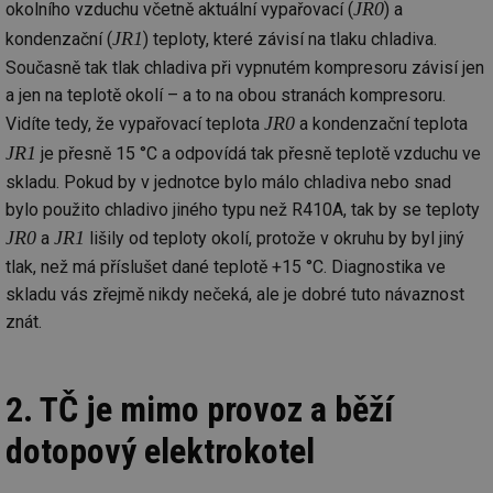
JR0
okolního vzduchu včetně aktuální vypařovací (
) a
JR1
kondenzační (
) teploty, které závisí na tlaku chladiva.
Současně tak tlak chladiva při vypnutém kompresoru závisí jen
a jen na teplotě okolí – a to na obou stranách kompresoru.
JR0
Vidíte tedy, že vypařovací teplota
a kondenzační teplota
JR1
je přesně 15 °C a odpovídá tak přesně teplotě vzduchu ve
skladu. Pokud by v jednotce bylo málo chladiva nebo snad
bylo použito chladivo jiného typu než R410A, tak by se teploty
JR0
JR1
a
lišily od teploty okolí, protože v okruhu by byl jiný
tlak, než má příslušet dané teplotě +15 °C. Diagnostika ve
skladu vás zřejmě nikdy nečeká, ale je dobré tuto návaznost
znát.
2. TČ je mimo provoz a běží
dotopový elektrokotel