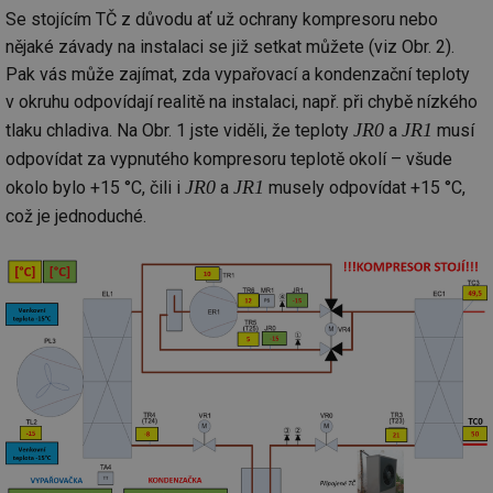
Se stojícím TČ z důvodu ať už ochrany kompresoru nebo
nějaké závady na instalaci se již setkat můžete (viz Obr. 2).
Pak vás může zajímat, zda vypařovací a kondenzační teploty
v okruhu odpovídají realitě na instalaci, např. při chybě nízkého
JR0
JR1
tlaku chladiva. Na Obr. 1 jste viděli, že teploty
a
musí
odpovídat za vypnutého kompresoru teplotě okolí – všude
JR0
JR1
okolo bylo +15 °C, čili i
a
musely odpovídat +15 °C,
což je jednoduché.