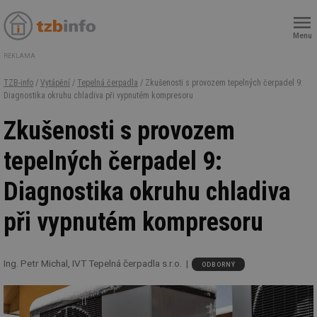
Menu
REKLAMA
TZB-info
/
Vytápění
/
Tepelná čerpadla
/ Zkušenosti s provozem tepelných čerpadel 9:
Diagnostika okruhu chladiva při vypnutém kompresoru
Zkušenosti s provozem
tepelných čerpadel 9:
Diagnostika okruhu chladiva
při vypnutém kompresoru
Ing. Petr Michal, IVT Tepelná čerpadla s.r.o.
ODBORNÝ