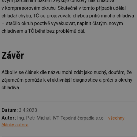
svým parciálním tlakem zvyšuje celkový tlak chladiva
zd
ná
v kompresorovém okruhu. Skutečně v tomto případě udělal
za
vz
chlaďař chybu, TČ se projevovalo chybou příliš mnoho chladiva
de
de
– stačilo okruh poctivě vyvakuovat, naplnit čistým, novým
re
chladivem a TČ běhá bez problémů dál.
we
id
voda.tzb-
10 let
Te
info.cz
co
po
Závěr
vy
se
id
kalkulator.tzb-
1 rok
Te
info.cz
co
Ačkoliv se článek dle názvu mohl zdát jako nudný, doufám, že
po
vy
zájemcům pomůže k efektivnější diagnostice a práci s okruhy
se
chladiva.
id
oze.tzb-info.cz
10 let
Te
co
po
vy
se
Datum:
3.4.2023
Autor:
Ing. Petr Michal,
_hjIncludedInSessionSample
1 minuta
Te
Hotjar Ltd
IVT Tepelná čerpadla s.r.o.
všechny
59 sekund
co
oze.tzb-info.cz
články autora
na
ab
Ho