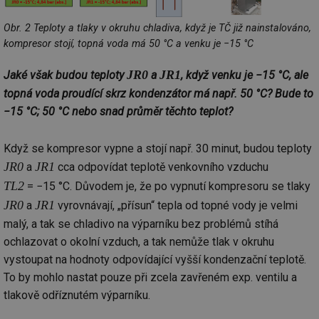
Obr. 2 Teploty a tlaky v okruhu chladiva, když je TČ již nainstalováno,
kompresor stojí, topná voda má 50 °C a venku je −15 °C
JR0
JR1
Jaké však budou teploty
a
, když venku je −15 °C, ale
topná voda proudící skrz kondenzátor má např. 50 °C? Bude to
−15 °C; 50 °C nebo snad průměr těchto teplot?
Když se kompresor vypne a stojí např. 30 minut, budou teploty
JR0
JR1
a
cca odpovídat teplotě venkovního vzduchu
TL2
= −15 °C. Důvodem je, že po vypnutí kompresoru se tlaky
JR0
JR1
a
vyrovnávají, „přísun“ tepla od topné vody je velmi
malý, a tak se chladivo na výparníku bez problémů stíhá
ochlazovat o okolní vzduch, a tak nemůže tlak v okruhu
vystoupat na hodnoty odpovídající vyšší kondenzační teplotě.
To by mohlo nastat pouze při zcela zavřeném exp. ventilu a
tlakově odříznutém výparníku.