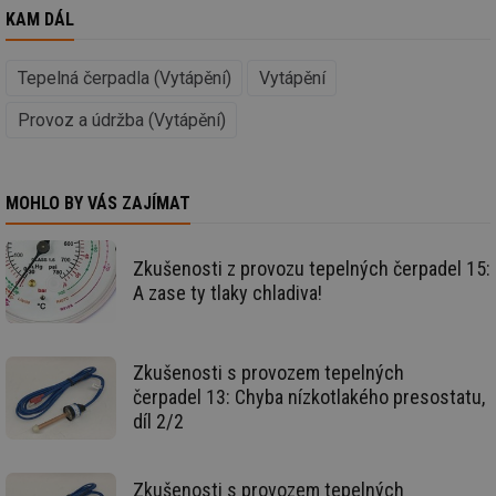
An
KAM DÁL
id
energetika.tzb-
10 let
Te
info.cz
co
po
Tepelná čerpadla (Vytápění)
Vytápění
vy
se
Provoz a údržba (Vytápění)
_hjIncludedInSessionSample
1 minuta
Te
Hotjar Ltd
59 sekund
co
kalkulator.tzb-
na
info.cz
ab
Ho
MOHLO BY VÁS ZAJÍMAT
zd
ná
za
vz
Zkušenosti z provozu tepelných čerpadel 15:
de
de
A zase ty tlaky chladiva!
re
we
_hjIncludedInSessionSample
1 minuta
Te
Hotjar Ltd
59 sekund
co
voda.tzb-
Zkušenosti s provozem tepelných
na
info.cz
čerpadel 13: Chyba nízkotlakého presostatu,
ab
Ho
díl 2/2
zd
ná
za
vz
Zkušenosti s provozem tepelných
de