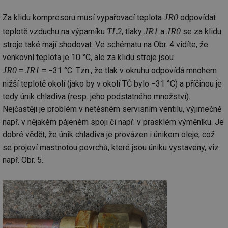
JR0
Za klidu kompresoru musí vypařovací teplota
odpovídat
TL2
JR1
JR0
teplotě vzduchu na výparníku
, tlaky
a
se za klidu
stroje také mají shodovat. Ve schématu na Obr. 4 vidíte, že
venkovní teplota je 10 °C, ale za klidu stroje jsou
JR0
JR1
=
= −31 °C. Tzn., že tlak v okruhu odpovídá mnohem
nižší teplotě okolí (jako by v okolí TČ bylo −31 °C) a příčinou je
tedy únik chladiva (resp. jeho podstatného množství).
Nejčastěji je problém v netěsném servisním ventilu, výjimečně
např. v nějakém pájeném spoji či např. v prasklém výměníku. Je
dobré vědět, že únik chladiva je provázen i únikem oleje, což
se projeví mastnotou povrchů, které jsou úniku vystaveny, viz
např. Obr. 5.