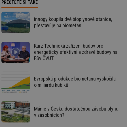
PŘEČTĚTE SI TAKÉ
so
re
pr
po
innogy koupila dvě bioplynové stanice,
sp
rel
přestaví je na biometan
_hjIncludedInSessionSample
1 minuta
Te
Hotjar Ltd
59 sekund
co
energetika.tzb-
na
info.cz
ab
Kurz Technická zařízení budov pro
Ho
energeticky efektivní a zdravé budovy na
zd
ná
FSv ČVUT
za
vz
de
de
re
Evropská produkce biometanu vyskočila
we
o miliardu kubíků
_hjIncludedInSessionSample
1 minuta
Te
Hotjar Ltd
59 sekund
co
stavba.tzb-
na
info.cz
ab
Ho
zd
Máme v Česku dostatečnou zásobu plynu
ná
v zásobnících?
za
vz
de