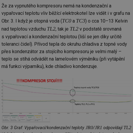
Že za vypnutého kompresoru nemá na kondenzační a
vypařovací teplotu vliv běžící elektrokotel lze vidět i v grafu na
TC0
TC3
Obr. 3. I když je otopná voda (
a
) o cca 10–13 Kelvin
TL2
TL2
nad teplotou vzduchu
, tak je
v podstatě srovnaná
s vypařovací a kondenzační teplotou (liší se jen díky určitě
toleranci čidel). Přívod tepla do okruhu chladiva z topné vody
přes kondenzátor za stojícího kompresoru je velmi malý –
teplo se stíhá odvádět na lamelovém výměníku (při vytápění
má funkci výparníku), kde chladivo kondenzuje.
JR0
JR1
TL2
Obr. 3 Graf: Vypařovací/kondenzační teploty
/
odpovídají