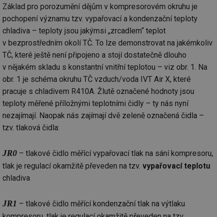
Základ pro porozumění dějům v kompresorovém okruhu je
pochopení významu tzv. vypařovací a kondenzační teploty
chladiva – teploty jsou jakýmsi „zrcadlem“ teplot
v bezprostředním okolí TČ. To lze demonstrovat na jakémkoliv
TČ, které ještě není připojeno a stojí dostatečně dlouho
v nějakém skladu s konstantní vnitřní teplotou – viz obr. 1. Na
obr. 1 je schéma okruhu TČ vzduch/voda IVT Air X, které
pracuje s chladivem R410A. Žlutě označené hodnoty jsou
teploty měřené příložnými teplotními čidly – ty nás nyní
nezajímají. Naopak nás zajímají dvě zeleně označená čidla –
tzv. tlaková čidla:
JR0
– tlakové čidlo měřící vypařovací tlak na sání kompresoru,
tlak je regulací okamžitě převeden na tzv.
vypařovací teplotu
chladiva
JR1
– tlakové čidlo měřící kondenzační tlak na výtlaku
kompresoru, tlak je regulací okamžitě převeden na tzv.