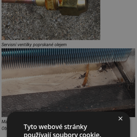
Servisní ventilky poprskané olejem
×
Mastná vana od oleje
Tyto webové stránky
Obr. 5 Mastná místa od oleje zasažená únikem chladiva
používají soubory cookie.