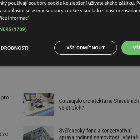
ky používají soubory cookie ke zlepšení uživatelského zážitku. 
 krby (Vytápění)
Videa
 souhlasíte se všemi soubory cookie v souladu s našimi zásadam
Více informací
TNERS
(1709) →
ny pro
ODROBNOSTI
VŠE ODMÍTNOUT
VŠ
é
Výkonové
Soubory cílení
Funkční soubory
soubory
 pro
Co zaujalo architekta na Stavebních
é
veletrzích?
é soubory
Výkonové soubory
Soubory cílení
Funkční soubory
Neza
ry cookie umožňují základní funkce webových stránek, jako je přihlášení uživatele a
Svěřenecký fond a konzervativní
zbytně nutných souborů cookie správně používat.
e se
správa rodinné nemovitosti, včetně