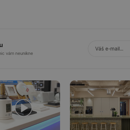
stavba.tzb-
10 let
Tento soubor cookie se používá k vytváře
info.cz
29 minut
Soubor cookie je nastaven tak, aby Hotj
Hotjar Ltd
59 sekund
začátek cesty uživatele pro celkový počet
.tzb-info.cz
žádné identifikovatelné informace.
forum.tzb-
1 rok
Tento soubor cookie se používá k vytváře
info.cz
onSample
1 minuta
Tento soubor cookie je nastaven tak, aby
Hotjar Ltd
u
59 sekund
o tom, zda je tento návštěvník zahrnut d
vetrani.tzb-
definovaného denním limitem relace va
info.cz
 nic vám neunikne
voda.tzb-
10 let
Tento soubor cookie se používá k vytváře
info.cz
kalkulator.tzb-
1 rok
Tento soubor cookie se používá k vytváře
info.cz
oze.tzb-info.cz
10 let
Tento soubor cookie se používá k vytváře
onSample
1 minuta
Tento soubor cookie je nastaven tak, aby
Hotjar Ltd
59 sekund
o tom, zda je tento návštěvník zahrnut d
oze.tzb-info.cz
definovaného denním limitem relace va
6-1
.tzb-info.cz
58 sekund
Tento soubor cookie je přidružen k web
Správce značek Google k načtení dalších 
stránku. Pokud je použit, lze jej považov
nutný, protože bez něj jiné skripty nemu
Konec názvu je jedinečné číslo, které je t
přidruženého účtu Google Analytics.