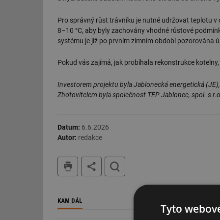
Pro správný růst trávníku je nutné udržovat teplotu v o
8–10 °C, aby byly zachovány vhodné růstové podmínk
systému je již po prvním zimním období pozorována 
Pokud vás zajímá, jak probíhala rekonstrukce kotelny,
Investorem projektu byla Jablonecká energetická (JE),
Zhotovitelem byla společnost TEP Jablonec, spol. s r.o
Datum:
6.6.2026
Autor:
redakce
tisk
hledat
KAM DÁL
Tyto webové