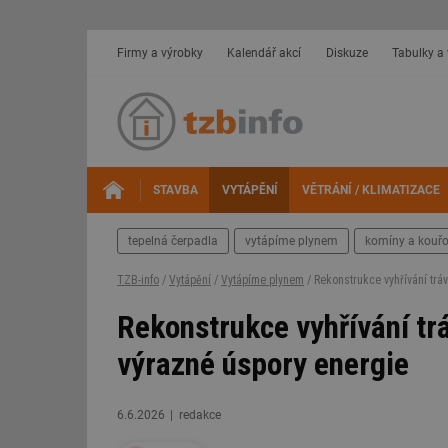
Firmy a výrobky
Kalendář akcí
Diskuze
Tabulky a
STAVBA
VYTÁPĚNÍ
VĚTRÁNÍ / KLIMATIZACE
tepelná čerpadla
vytápíme plynem
komíny a kouř
TZB-info
/
Vytápění
/
Vytápíme plynem
/ Rekonstrukce vyhřívání tráv
Rekonstrukce vyhřívání trá
výrazné úspory energie
6.6.2026
redakce