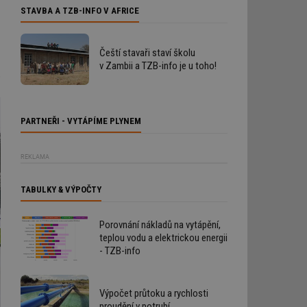
STAVBA A TZB-INFO V AFRICE
Čeští stavaři staví školu
v Zambii a TZB-info je u toho!
.
PARTNEŘI - VYTÁPÍME PLYNEM
REKLAMA
TABULKY & VÝPOČTY
Porovnání nákladů na vytápění,
teplou vodu a elektrickou energii
- TZB-info
Výpočet průtoku a rychlosti
proudění v potrubí