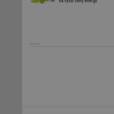
na vyšší ceny energií
Název
g_state
g_csrf_token
id
REKLAMA
_hjAbsoluteSession
id
_hjIncludedInSessi
mv
id