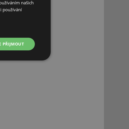
Používáním našich
i používání
E PŘIJMOUT
Nezařazené
soubory
řazené soubory
 správa účtu. Webové