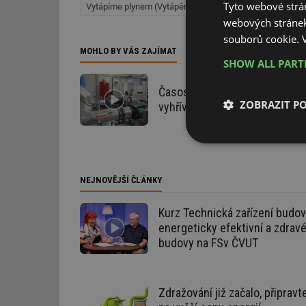
Tyto webové strán
Vytápíme plynem (Vytápění)
Vytápění
Kotle, kamna,
webových stránek
souborů cookie.
MOHLO BY VÁS ZAJÍMAT
SHOW ALL PAR
Časosběr: rekonstrukce kotel
ZOBRAZIT P
vyhřívání fotbalového trávníku
Nezbytně nutn
soubory
NEJNOVĚJŠÍ ČLÁNKY
Kurz Technická zařízení budov
energeticky efektivní a zdrav
budovy na FSv ČVUT
Nezbytně nutn
Nezbytně nutné soubo
stránky nelze bez ne
Zdražování již začalo, připravt