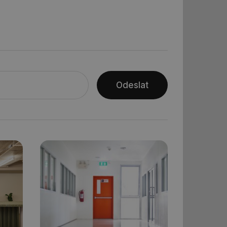
ní session uživatele
ar mohl sledovat
 relací. Neobsahuje
ní session uživatele
 informoval Hotjar
o vzorkování dat
Odeslat
šeho webu
ní session uživatele
ní session uživatele
ní session uživatele
 informoval Hotjar
o vzorkování dat
šeho webu
ům používajícím
skriptů a kódu na
at za nezbytně
sí fungovat správně.
aké identifikátorem