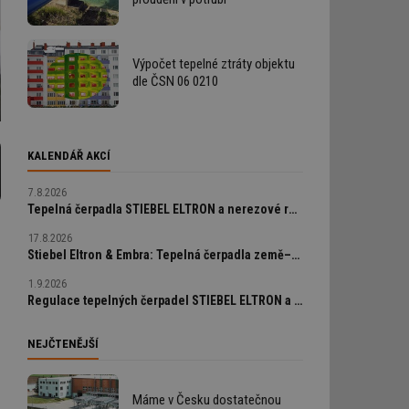
Výpočet tepelné ztráty objektu
dle ČSN 06 0210
KALENDÁŘ AKCÍ
7.8.2026
Tepelná čerpadla STIEBEL ELTRON a nerezové rozvody Temponox od Viega v praxi
17.8.2026
Stiebel Eltron & Embra: Tepelná čerpadla země–voda a geotermální vrty od A do Z
1.9.2026
Regulace tepelných čerpadel STIEBEL ELTRON a chytrá bezdrátová zónová regulace UT/CHL Resideo EvoHome wifi
NEJČTENĚJŠÍ
Máme v Česku dostatečnou