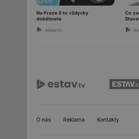
id
Na Praze 6 to vždycky
Co zau
doběhnete
Stave
_hjIncludedInSessi
estav.tv
es
_hjIncludedInSessi
__gfp_64b
__cf_bm
sid
_hjIncludedInSessi
O nás
Reklama
Kontakty
_hjIncludedInSessi