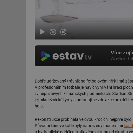
Více zaj
On-line te
Dobře udržovaný trávník na fotbalovém hřišti má zásad
V profesionálním fotbale je navíc vyhřívání hrací plo
i v nepříznivých klimatických podmínkách. Stadion Stře
jej mládežnické týmy a pořádají se zde akce pro děti. 
halu.
Rekonstrukce probíhala ve dvou krocích, nejprve bylo 
Původní litinové kotle byly nahrazeny moderními
kond
a hydraulické oddělení kotlového okruhu od okruhu 