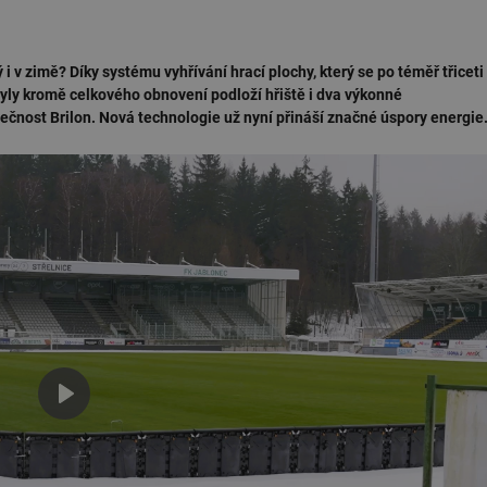
i v zimě? Díky systému vyhřívání hrací plochy, který se po téměř třiceti
yly kromě celkového obnovení podloží hřiště i dva výkonné
lečnost Brilon. Nová technologie už nyní přináší značné úspory energie