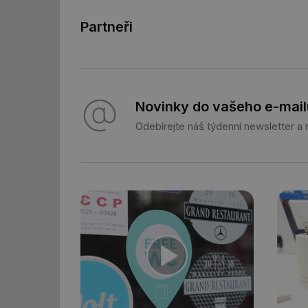
id
Partneři
_hjFirstSeen
id
_hjIncludedInSessi
Novinky do vašeho e-mail
Odebírejte náš týdenní newsletter a
id
id
id
_hjIncludedInSessi
_dc_gtm_UA-590170