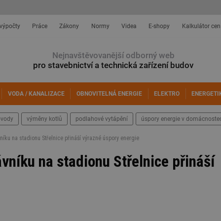
 výpočty
Práce
Zákony
Normy
Videa
E-shopy
Kalkulátor cen
Nejnavštěvovanější odborný web
pro stavebnictví a technická zařízení budov
VODA / KANALIZACE
OBNOVITELNÁ ENERGIE
ELEKTRO
ENERGETI
ovody
výměny kotlů
podlahové vytápění
úspory energie v domácnoste
níku na stadionu Střelnice přináší výrazné úspory energie
vníku na stadionu Střelnice přináší