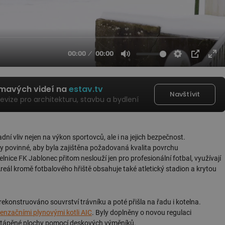
ímavých videí na
estav.tv
Navštívit
levize pro architekturu, stavbu a bydlení
ní vliv nejen na výkon sportovců, ale i na jejich bezpečnost.
chy povinné, aby byla zajištěna požadovaná kvalita povrchu
lnice FK Jablonec přitom neslouží jen pro profesionální fotbal, využívají
Areál kromě fotbalového hřiště obsahuje také atletický stadion a krytou
rekonstruováno souvrství trávníku a poté přišla na řadu i kotelna.
enzačními plynovými kotli AIC
. Byly doplněny o novou regulaci
vytápěné plochy pomocí deskových výměníků.