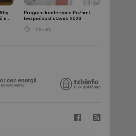
ní session uživatele
 Aby
Program konference Požární
kčním
bezpečnost staveb 2026
 informoval Hotjar
o vzorkování dat
TZB-info
šeho webu
 informoval Hotjar
o vzorkování dat
šeho webu
správě přijetí
ebu.
í mezi lidmi a
lo možné podávat
h stránek.
e, ale pokud je
e pravděpodobně
 informoval Hotjar
o vzorkování dat
šeho webu
 informoval Hotjar
o vzorkování dat
šeho webu