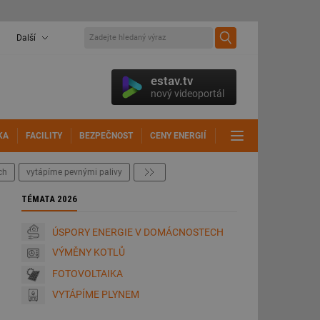
Další
estav.tv
nový videoportál
KA
FACILITY
BEZPEČNOST
CENY ENERGIÍ
DALŠÍ
ch
vytápíme pevnými palivy
další
TÉMATA 2026
ÚSPORY ENERGIE V DOMÁCNOSTECH
VÝMĚNY KOTLŮ
FOTOVOLTAIKA
VYTÁPÍME PLYNEM