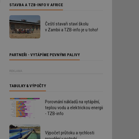
d
STAVBA A TZB-INFO V AFRICE
Čeští stavaři staví školu
v Zambii a TZB-info je u toho!
PARTNEŘI - VYTÁPÍME PEVNÝMI PALIVY
REKLAMA
TABULKY & VÝPOČTY
Porovnání nákladů na vytápění,
teplou vodu a elektrickou energii
- TZB-info
Výpočet průtoku a rychlosti
proudění v potrubí