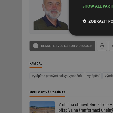
TZB-info, redakce
SHOW ALL PAR
Absolvent Fakulty elektrot
vedoucí odborný redaktor půs
a mnoha populárně technic
ZOBRAZIT P
Nezbytně nutn
soubory
ŘEKNĚTE SVŮJ NÁZOR V DISKUZI!
KAM DÁL
Vytápíme pevnými palivy (Vytápění)
Vytápění
Výměn
Nezbytně nutn
Nezbytně nutné soubo
stránky nelze bez ne
MOHLO BY VÁS ZAJÍMAT
Název
Z uhlí na obnovitelné zdroje –
g_state
přispívá na tranformaci uheln