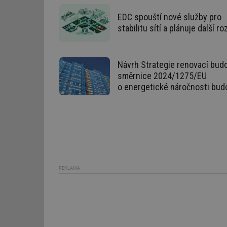
EDC spouští nové služby pro
id
stabilitu sítí a plánuje další ro
_hjIncludedInSessi
Návrh Strategie renovací budo
id
směrnice 2024/1275/EU
o energetické náročnosti bud
id
id
_hjIncludedInSessi
_dc_gtm_UA-590170
REKLAMA
id