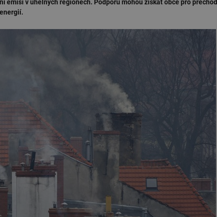
ení emisí v uhelných regionech. Podporu mohou získat obce pro přecho
energií.