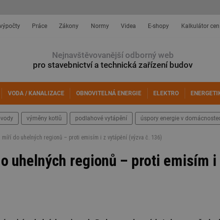
 výpočty
Práce
Zákony
Normy
Videa
E-shopy
Kalkulátor cen
Nejnavštěvovanější odborný web
pro stavebnictví a technická zařízení budov
VODA / KANALIZACE
OBNOVITELNÁ ENERGIE
ELEKTRO
ENERGETI
ovody
výměny kotlů
podlahové vytápění
úspory energie v domácnoste
 míří do uhelných regionů – proti emisím i z vytápění (výzva č. 136)
do uhelných regionů – proti emisím i