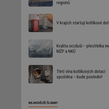
regionů
g_csrf_token
id
V krajích startují kotlíkové do
_hjAbsoluteSession
id
Kvalita ovzduší – přestřelka m
MŽP a NKÚ
_hjIncludedInSessi
mv
Třetí vlna kotlíkových dotací
spuštěna – bude poslední!
id
id
NEJNOVĚJŠÍ ČLÁNKY
_hjFirstSeen