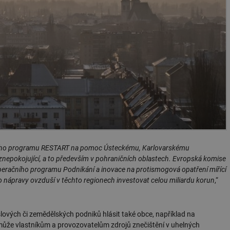
ádního programu RESTART na pomoc Ústeckému, Karlovarskému
 znepokojující, a to především v pohraničních oblastech. Evropská komise
peračního programu Podnikání a inovace na protismogová opatření mířící
 nápravy ovzduší v těchto regionech investovat celou miliardu korun
,“
vých či zemědělských podniků hlásit také obce, například na
ůže vlastníkům a provozovatelům zdrojů znečištění v uhelných