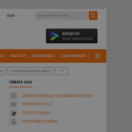
Další
estav.tv
nový videoportál
KA
FACILITY
BEZPEČNOST
CENY ENERGIÍ
DALŠÍ
ch
vytápíme pevnými palivy
další
TÉMATA 2026
ÚSPORY ENERGIE V DOMÁCNOSTECH
VÝMĚNY KOTLŮ
FOTOVOLTAIKA
VYTÁPÍME PLYNEM