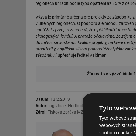
regionech uhradit podle typu opatření až 85 % z celko
Výzva je primárně určena pro projekty ze zásobníku z j
v uhelných regionech. O podporu ale mohou zároveň po
soutěžní výzvu, to znamená, že o přidělení dotace b
ekologických kritérií. A protože očekáváme, že zájem 
do něhož se dostanou kvalitní projekty, na které nezb
prostředky, například vlivem podsoutěžení plánovaných
zásobníku
,“ upřesňuje ředitel Valdman.
Žádosti ve výzvě číslo 
Datum:
12.2.2019
Autor:
Ing. Josef Hodboď,
TZB-info, redakce
všechny č
Tyto webové
Zdroj:
Tisková zpráva MŽP ČR
Tyto webové strán
webových stránek
Ing. Josef Ho
souborů cookie.