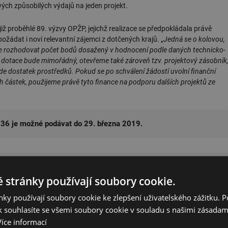
vých způsobilých výdajů na jeden projekt.
iž proběhlé 89. výzvy OPŽP, jejichž realizace se předpokládala právě
žádat i noví relevantní zájemci z dotčených krajů. „
Jedná se o kolovou,
ude rozhodovat počet bodů dosažený v hodnocení podle daných technicko-
o dotace bude mimořádný, otevřeme také zároveň tzv. projektový zásobník
yde dostatek prostředků. Pokud se po schválení žádostí uvolní finanční
 částek, použijeme právě tyto finance na podporu dalších projektů ze
136 je možné podávat do 29. března 2019.
lánky autora
 stránky používají soubory cookie.
ky používají soubory cookie ke zlepšení uživatelského zážitku. 
 souhlasíte se všemi soubory cookie v souladu s našimi zásadam
dboď
Více informací