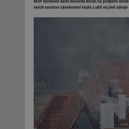
MŽP vyčlenilo další miliardu korun na podporu sníž
svých soustav zásobování tepla z uhlí na jiné zdroje 