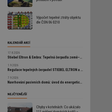
Výpočet tepelné ztráty objektu
dle ČSN 06 0210
KALENDÁŘ AKCÍ
17.8.2026
Stiebel Eltron & Embra: Tepelná čerpadla země–voda a geotermální vrty od A do Z
1.9.2026
Regulace tepelných čerpadel STIEBEL ELTRON a chytrá bezdrátová zónová regulace UT/CHL Resideo EvoHome wifi
7.9.2026
Navrhování pasivních domů: úvod do energeticky úsporné výstavby
NEJČTENĚJŠÍ
Chyby v kotelnách: Co ukázalo
111 měření domácích kotlů –