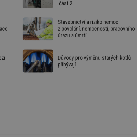
část 2.
.forum.tzb-
Zavřením
Slouží k přihlášení pomocí Google
info.cz
prohlížeče
konference.tzb-
1 rok
Tento soubor cookie se používá k vytváře
Stavebnictví a riziko nemoci
info.cz
tace
z povolání, nemocnosti, pracovního
InProgress
29 minut
Soubor cookie je nastaven tak, aby Hotj
Hotjar Ltd
úrazu a úmrtí
59 sekund
začátek cesty uživatele pro celkový počet
.tzb-info.cz
žádné identifikovatelné informace.
vetrani.tzb-
10 let
Tento soubor cookie se používá k vytváře
info.cz
ezi
Důvody pro výměnu starých kotlů
přibývají
onSample
1 minuta
Tento soubor cookie je nastaven tak, aby
Hotjar Ltd
59 sekund
o tom, zda je tento návštěvník zahrnut d
elektro.tzb-
definovaného denním limitem relace va
info.cz
2 měsíce 4
Tento soubor cookie se používá ke sledo
Airtable
týdny
interakcí a výkonu v rámci vložených poh
.tzb-info.cz
usnadnění uživatelských preferencí a inte
názorech.
vytapeni.tzb-
10 let
Tento soubor cookie se používá k vytváře
info.cz
stavba.tzb-
10 let
Tento soubor cookie se používá k vytváře
info.cz
29 minut
Soubor cookie je nastaven tak, aby Hotj
Hotjar Ltd
59 sekund
začátek cesty uživatele pro celkový počet
.tzb-info.cz