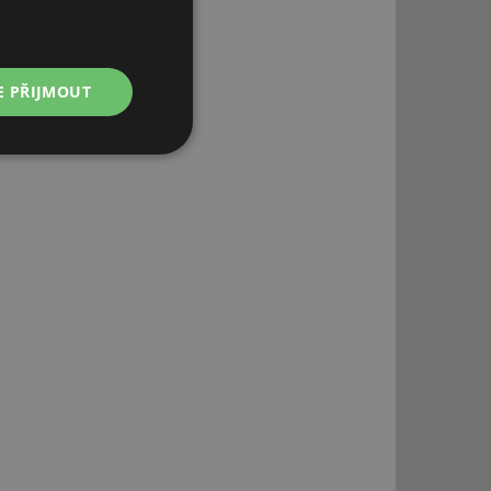
E PŘIJMOUT
Nezařazené
soubory
řazené soubory
 správa účtu. Webové