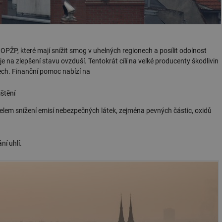
 OPŽP, které mají snížit smog v uhelných regionech a posílit odolnost
 na zlepšení stavu ovzduší. Tentokrát cílí na velké producenty škodlivin
nech. Finanční pomoc nabízí na
štění
čelem snížení emisí nebezpečných látek, zejména pevných částic, oxidů
ní uhlí.