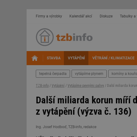
Firmy a výrobky
Kalendář akcí
Diskuze
Tabulky a
STAVBA
VYTÁPĚNÍ
VĚTRÁNÍ / KLIMATIZACE
tepelná čerpadla
vytápíme plynem
komíny a kouř
TZB-info
/
Vytápění
/
Vytápíme pevnými palivy
/ Další miliarda korun
Další miliarda korun míří 
z vytápění (výzva č. 136)
Ing. Josef Hodboď, TZB-info, redakce