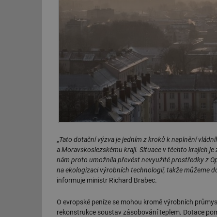
„
Tato dotační výzva je jedním z kroků k naplnění vl
a Moravskoslezskému kraji. Situace v těchto krajích je
nám proto umožnila převést nevyužité prostředky z O
na ekologizaci výrobních technologií, takže můžeme do
informuje ministr Richard Brabec.
O evropské peníze se mohou kromě výrobních průmyslo
rekonstrukce soustav zásobování teplem. Dotace pom