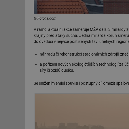
© Fotolia.com
V rámci aktuální akce zaměřuje MŽP další 3 miliardy z
krajiny před ataky sucha. Jedna miliarda korun směřuje
do ovzduší v nejvíce postižených tzv. uhelných regio
náhradu či rekonstrukci stacionárních zdrojů zneči
a pořízení nových ekologičtějších technologií za ú
síry či oxidů dusíku.
Se snížením emisí souvisí i postupný cíl omezit spalová