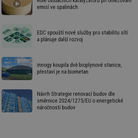
Role oxidačních katalyzátorů při omezování
emisí ve spalinách
_hjIncludedInSessionSample
1 minuta
Te
Hotjar Ltd
59 sekund
co
stavba.tzb-
na
info.cz
ab
Ho
zd
EDC spouští nové služby pro stabilitu sítí
ná
za
a plánuje další rozvoj
vz
de
de
re
we
innogy koupila dvě bioplynové stanice,
id
www.tzb-
10 let
Te
přestaví je na biometan
info.cz
co
po
vy
se
Návrh Strategie renovací budov dle
id
m.tzb-info.cz
10 let
Te
co
směrnice 2024/1275/EU o energetické
po
vy
náročnosti budov
se
_hjIncludedInSessionSample
1 minuta
Te
Hotjar Ltd
59 sekund
co
www.tzb-
na
info.cz
ab
Ho