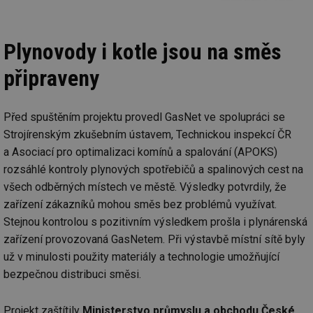
Plynovody i kotle jsou na směs
připraveny
Před spuštěním projektu provedl GasNet ve spolupráci se
Strojírenským zkušebním ústavem, Technickou inspekcí ČR
a Asociací pro optimalizaci komínů a spalování (APOKS)
rozsáhlé kontroly plynových spotřebičů a spalinových cest na
všech odběrných místech ve městě. Výsledky potvrdily, že
zařízení zákazníků mohou směs bez problémů využívat.
Stejnou kontrolou s pozitivním výsledkem prošla i plynárenská
zařízení provozovaná GasNetem. Při výstavbě místní sítě byly
už v minulosti použity materiály a technologie umožňující
bezpečnou distribuci směsi.
Projekt zaštítily
Ministerstvo průmyslu a obchodu České