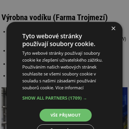
Výrobna vodíku (Farma Trojmezí)
×
Lokální výroba: elektrolyzér o výkonu 0,6 MW
Tyto webové stránky
(fotovoltaická elektrárna 2.0 MW, větrná elektrárna 2.7 MW)
používají soubory cookie.
Kvalita vodíku: H
99,998 mol%, O
<2 ppm, N
<12 ppm
2
2
2
Tyto webové stránky používají soubory
cookie ke zlepšení uživatelského zážitku.
3
Tlak a objem zásobníků vodíku: 35 bar/4×95 m
Používáním našich webových stránek
souhlasíte se všemi soubory cookie v
Výrobní kapacita: 80 t/rok (lze rozšířit 150 t/rok)
souladu s našimi zásadami používání
souborů cookie.
Více informací
SHOW ALL PARTNERS
(1709) →
VŠE PŘIJMOUT