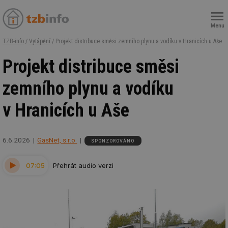
Menu
TZB-info
/
Vytápění
/ Projekt distribuce směsi zemního plynu a vodíku v Hranicích u Aše
Projekt distribuce směsi
zemního plynu a vodíku
v Hranicích u Aše
6.6.2026
GasNet, s.r.o.
SPONZOROVÁNO
07:05
Přehrát audio verzi