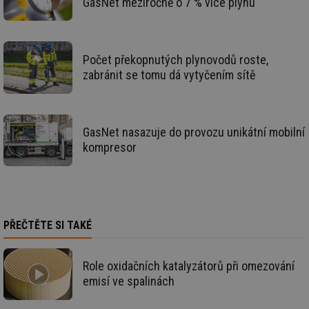
GasNet meziročně o 7 % více plynu
we
_hjIncludedInSessionSample
1 minuta
Te
Hotjar Ltd
59 sekund
co
voda.tzb-
na
info.cz
ab
Počet překopnutých plynovodů roste,
Ho
zd
zabránit se tomu dá vytyčením sítě
ná
za
vz
de
de
re
GasNet nasazuje do provozu unikátní mobilní
we
kompresor
__gfp_64b
1 rok
Je
Gemius
so
.tzb-info.cz
kt
spr
da
co
ná
PŘEČTĚTE SI TAKÉ
we
__cf_bm
29 minut
Te
Cloudflare Inc.
59 sekund
co
.vimeo.com
po
Role oxidačních katalyzátorů při omezování
ro
emisí ve spalinách
li
To
př