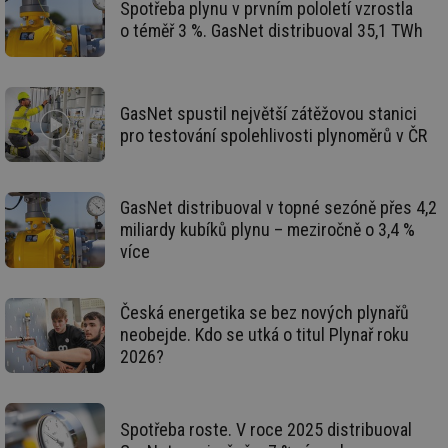
Spotřeba plynu v prvním pololetí vzrostla
nu
be
o téměř 3 %. GasNet distribuoval 35,1 TWh
sk
fu
sp
ná
je
GasNet spustil největší zátěžovou stanici
kte
id
pro testování spolehlivosti plynoměrů v ČR
př
úč
An
id
energetika.tzb-
10 let
Te
GasNet distribuoval v topné sezóně přes 4,2
info.cz
co
po
miliardy kubíků plynu – meziročně o 3,4 %
vy
více
se
_hjIncludedInSessionSample
1 minuta
Te
Hotjar Ltd
59 sekund
co
kalkulator.tzb-
na
info.cz
Česká energetika se bez nových plynařů
ab
neobejde. Kdo se utká o titul Plynař roku
Ho
zd
2026?
ná
za
vz
de
de
Spotřeba roste. V roce 2025 distribuoval
re