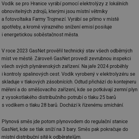
Vodík se pro Hranice vyrábí pomocí elektrolýzy z lokálních
Nezbytně nutné soubory cookie umožňují základní
funkce webových stránek, jako je přihlášení
obnovitelných zdrojů, kterými jsou místní větrníky
uživatele a správa účtu. Webové stránky nelze bez
a fotovoltaika Farmy Trojmezí. Vyrábí se přímo v místě
nezbytně nutných souborů cookie správně používat.
spotřeby, a kromě výrazného snížení emisí posiluje
Provider
/
Název
Vyprší
Po
Doména
i energetickou soběstačnost města.
g_state
.forum.tzb-
Zavřením
Sl
info.cz
prohlížeče
př
V roce 2023 GasNet prověřil technický stav všech odběrných
po
míst ve městě. Zároveň GasNet provedl zevrubnou inspekci
g_csrf_token
.forum.tzb-
Zavřením
Sl
info.cz
prohlížeče
př
všech svých plynárenských zařízení. Na jaře 2024 proběhly
po
i kontroly spalinových cest. Vodík vyrobený v elektrolyzéru se
id
konference.tzb-
1 rok
Te
skladuje v tlakových zásobnících. Odtud přichází do kontejneru
info.cz
co
po
měření a do směšovacího zařízení, kde se potkávají zemní plyn
vy
se
z vysokotlakého distribučního potrubí o tlaku 25 barů
_hjAbsoluteSessionInProgress
29 minut
So
Hotjar Ltd
s vodíkem o tlaku 28 barů. Dochází k řízenému smíchání.
59 sekund
na
.tzb-info.cz
ab
sl
Plynová směs jde potom plynovodem do regulační stanice
ce
pr
GasNet, kde se tlak sníží na 3 bary. Směs pak pokračuje do
poč
Ne
místní distribuční sítě k odběratelům.
žá