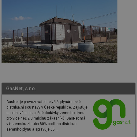
id
forum.tzb-
1 rok
Te
info.cz
co
po
vy
se
_hjIncludedInSessionSample
1 minuta
Te
Hotjar Ltd
59 sekund
co
vetrani.tzb-
na
info.cz
ab
Ho
zd
ná
za
vz
de
de
re
we
GasNet, s.r.o.
id
voda.tzb-
10 let
Te
info.cz
co
po
vy
GasNet je provozovatel největší plynárenské
se
distribuční soustavy v České republice. Zajišťuje
spolehlivé a bezpečné dodávky zemního plynu
id
kalkulator.tzb-
1 rok
Te
pro více než 2,3 miliónu zákazníků. GasNet má
info.cz
co
po
v tuzemsku zhruba 80% podíl na distribuci
vy
zemního plynu a spravuje 65 ...
se