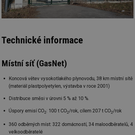
Technické informace
Místní síť (GasNet)
Koncová větev vysokotlakého plynovodu, 38 km místní sítě
(materiál plastpolyetylen, výstavba v roce 2001)
Distribuce směsi v úrovni 5 % až 10 %.
Úspory emisí CO
: 100 t CO
/rok, cílem 207 t CO
/rok
2
2
2
360 odběrných míst: 322 domácností, 34 maloodběratelů, 4
velkoodběratelé