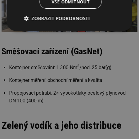
VŠE ODMÍTNOUT
ZOBRAZIT PODROBNOSTI
Nezbytně
Výkonové
Soubory
nutné
soubory
cílení
soubory
Směšovací zařízení (GasNet)
Funkční soubory
Nezařazené
3
Kontejner směšování: 1 300 Nm
/hod; 25 bar(g)
soubory
Kontejner měření: obchodní měření a kvalita
Propojovací potrubí: 2× vysokotlaký ocelový plynovod
DN 100 (400 m)
Nezbytně nutné soubory
Výkonové soubory
Zelený vodík a jeho distribuce
Soubory cílení
Funkční soubory
Nezařazené soubory