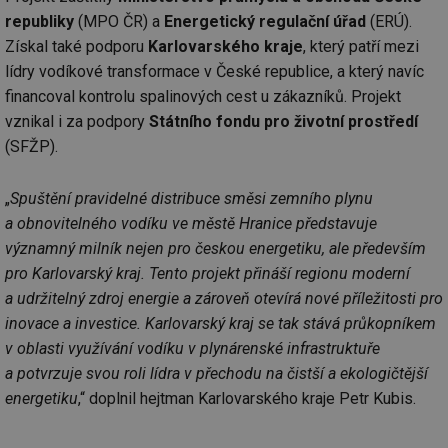
republiky
(MPO ČR) a
Energetický regulační úřad
(ERÚ).
Získal také podporu
Karlovarského kraje
, který patří mezi
lídry vodíkové transformace v České republice, a který navíc
financoval kontrolu spalinových cest u zákazníků. Projekt
vznikal i za podpory
Státního fondu pro životní prostředí
(SFŽP).
„
Spuštění pravidelné distribuce směsi zemního plynu
a obnovitelného vodíku ve městě Hranice představuje
významný milník nejen pro českou energetiku, ale především
pro Karlovarský kraj. Tento projekt přináší regionu moderní
a udržitelný zdroj energie a zároveň otevírá nové příležitosti pro
inovace a investice. Karlovarský kraj se tak stává průkopníkem
v oblasti využívání vodíku v plynárenské infrastruktuře
a potvrzuje svou roli lídra v přechodu na čistší a ekologičtější
energetiku
,“ doplnil hejtman Karlovarského kraje Petr Kubis.