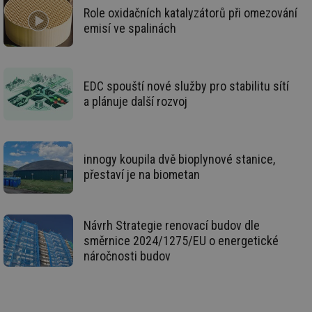
za
Role oxidačních katalyzátorů při omezování
nu
be
emisí ve spalinách
sk
fu
sp
ná
je
kte
EDC spouští nové služby pro stabilitu sítí
id
a plánuje další rozvoj
př
úč
An
id
energetika.tzb-
10 let
Te
info.cz
co
innogy koupila dvě bioplynové stanice,
po
vy
přestaví je na biometan
se
_hjIncludedInSessionSample
1 minuta
Te
Hotjar Ltd
59 sekund
co
kalkulator.tzb-
na
info.cz
Návrh Strategie renovací budov dle
ab
směrnice 2024/1275/EU o energetické
Ho
zd
náročnosti budov
ná
za
vz
de
de
re