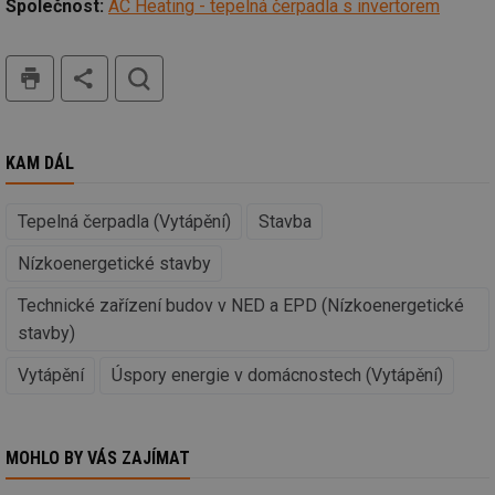
Společnost:
AC Heating - tepelná čerpadla s invertorem
žá
id
in
tisk
hledat
id
vetrani.tzb-
10 let
Te
info.cz
co
po
vy
se
KAM DÁL
_hjIncludedInSessionSample
1 minuta
Te
Hotjar Ltd
59 sekund
co
elektro.tzb-
na
info.cz
ab
Tepelná čerpadla (Vytápění)
Stavba
Ho
zd
ná
Nízkoenergetické stavby
za
vz
Technické zařízení budov v NED a EPD (Nízkoenergetické
de
de
stavby)
re
we
Vytápění
Úspory energie v domácnostech (Vytápění)
mv
2 měsíce 4
Te
Airtable
týdny
co
.tzb-info.cz
po
sl
už
MOHLO BY VÁS ZAJÍMAT
int
vý
vl