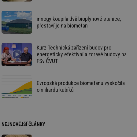
id
oze.tzb-info.cz
10 let
Te
co
po
innogy koupila dvě bioplynové stanice,
vy
se
přestaví je na biometan
_hjIncludedInSessionSample
1 minuta
Te
Hotjar Ltd
59 sekund
co
oze.tzb-info.cz
na
ab
Kurz Technická zařízení budov pro
Ho
zd
energeticky efektivní a zdravé budovy na
ná
FSv ČVUT
za
vz
de
de
re
Evropská produkce biometanu vyskočila
we
o miliardu kubíků
_dc_gtm_UA-5901706-1
.tzb-info.cz
58 sekund
Te
co
př
w
po
Sp
Go
da
NEJNOVĚJŠÍ ČLÁNKY
kó
Po
lz