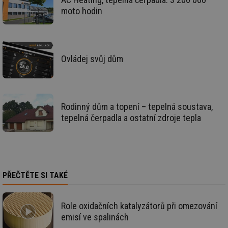
id
forum.tzb-
1 rok
Te
moto hodin
info.cz
co
po
vy
se
_hjIncludedInSessionSample
1 minuta
Te
Hotjar Ltd
Ovládej svůj dům
59 sekund
co
vetrani.tzb-
na
info.cz
ab
Ho
zd
ná
za
Rodinný dům a topení – tepelná soustava,
vz
de
tepelná čerpadla a ostatní zdroje tepla
de
re
we
id
voda.tzb-
10 let
Te
info.cz
co
po
vy
PŘEČTĚTE SI TAKÉ
se
id
kalkulator.tzb-
1 rok
Te
info.cz
co
Role oxidačních katalyzátorů při omezování
po
emisí ve spalinách
vy
se