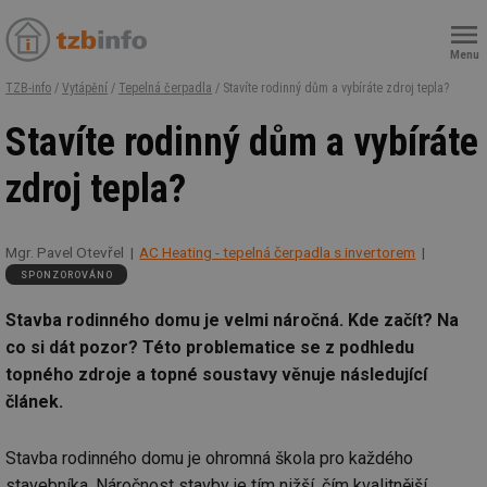
Menu
TZB-info
/
Vytápění
/
Tepelná čerpadla
/ Stavíte rodinný dům a vybíráte zdroj tepla?
Stavíte rodinný dům a vybíráte
zdroj tepla?
Mgr. Pavel Otevřel
AC Heating - tepelná čerpadla s invertorem
SPONZOROVÁNO
Stavba rodinného domu je velmi náročná. Kde začít? Na
co si dát pozor? Této problematice se z podhledu
topného zdroje a topné soustavy věnuje následující
článek.
Stavba rodinného domu je ohromná škola pro každého
stavebníka. Náročnost stavby je tím nižší, čím kvalitnější