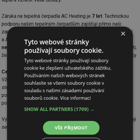
Záruka na tepelná čerpadla AC Heating je
7 let
. Technickou
podporu našim tepelným čerpadlům zajišťují přímo naši
×
zaměstnanci. Díky jejich zkušenostem, pravidelnému školení
a Automatické diagnostice online Vám nabízíme
Tyto webové stránky
nesrovnatelnou péči o Vaše zařízení
. Vždy mějte na paměti,
používají soubory cookie.
že zdroj tepla budete využívat dlouhá léta i po vypršení záruky.
Tyto webové stránky používají soubory
cookie ke zlepšení uživatelského zážitku.
Cena topného zdroje
hraje významnou roli při jeho výběru.
Používáním našich webových stránek
Vždy platí, že velmi levná zařízení nemohou poskytnout
souhlasíte se všemi soubory cookie v
stejnou míru účinnosti (u tepelných čerpadel vyjádřenou
souladu s našimi zásadami používání
pomocí sezonního topného faktoru - SCOP), technické
souborů cookie.
Více informací
podpory a životnost.
SHOW ALL PARTNERS
(1709) →
Vyberte
dodavatele
a zařízení, u kterému věříte, že je schopný
se
o Vás postarat i po montáži a uplynutí záruky
.
VŠE PŘIJMOUT