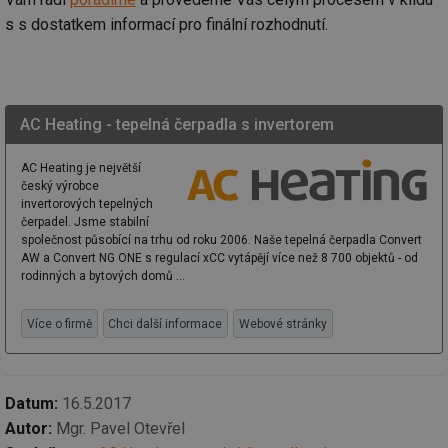
Nezbytně nutné soubory cookie umožňují základní
s s dostatkem informací pro finální rozhodnutí.
funkce webových stránek, jako je přihlášení
uživatele a správa účtu. Webové stránky nelze bez
nezbytně nutných souborů cookie správně používat.
Provider
/
Název
Vyprší
Po
Doména
AC Heating - tepelná čerpadla s invertorem
g_state
.forum.tzb-
Zavřením
Sl
info.cz
prohlížeče
př
AC Heating je největší
po
český výrobce
g_csrf_token
.forum.tzb-
Zavřením
Sl
invertorových tepelných
info.cz
prohlížeče
př
čerpadel. Jsme stabilní
po
společnost působící na trhu od roku 2006. Naše tepelná čerpadla Convert
AW a Convert NG ONE s regulací xCC vytápějí více než 8 700 objektů - od
id
konference.tzb-
1 rok
Te
info.cz
co
rodinných a bytových domů ...
po
vy
se
Více o firmě
Chci další informace
Webové stránky
_hjAbsoluteSessionInProgress
29 minut
So
Hotjar Ltd
59 sekund
na
.tzb-info.cz
ab
sl
ce
Datum:
16.5.2017
pr
Autor:
Mgr. Pavel Otevřel
poč
Ne