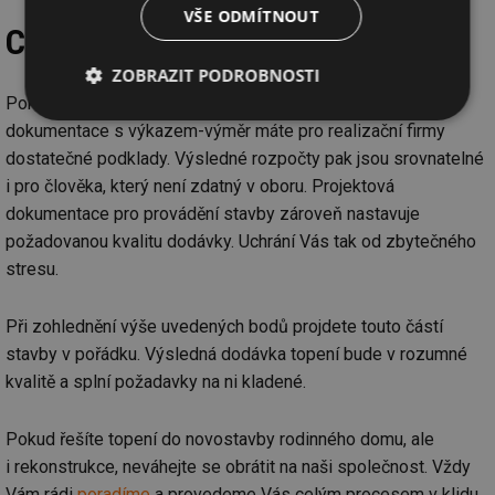
VŠE ODMÍTNOUT
Co z toho plyne závěrem?
ZOBRAZIT PODROBNOSTI
Pokud máte zpracovaný projekt ve stupni prováděcí
Nezbytně
Výkonové
Soubory
dokumentace s výkazem-výměr máte pro realizační firmy
nutné
soubory
cílení
dostatečné podklady. Výsledné rozpočty pak jsou srovnatelné
soubory
i pro člověka, který není zdatný v oboru. Projektová
dokumentace pro provádění stavby zároveň nastavuje
požadovanou kvalitu dodávky. Uchrání Vás tak od zbytečného
Funkční soubory
Nezařazené
soubory
stresu.
Při zohlednění výše uvedených bodů projdete touto částí
stavby v pořádku. Výsledná dodávka topení bude v rozumné
kvalitě a splní požadavky na ni kladené.
Nezbytně nutné soubory
Výkonové soubory
Pokud řešíte topení do novostavby rodinného domu, ale
Soubory cílení
Funkční soubory
i rekonstrukce, neváhejte se obrátit na naši společnost. Vždy
Nezařazené soubory
Vám rádi
poradíme
a provedeme Vás celým procesem v klidu