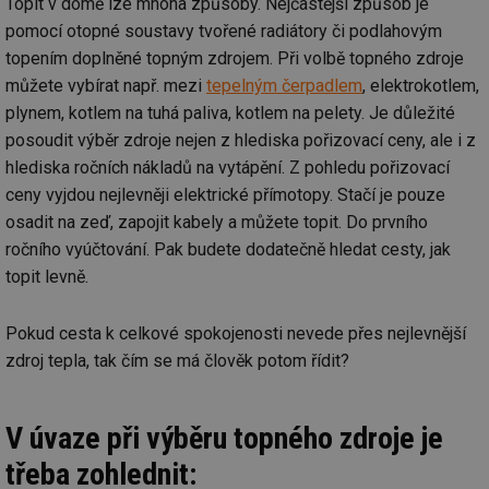
Topit v domě lze mnoha způsoby. Nejčastější způsob je
pomocí otopné soustavy tvořené radiátory či podlahovým
topením doplněné topným zdrojem. Při volbě topného zdroje
můžete vybírat např. mezi
tepelným čerpadlem
, elektrokotlem,
plynem, kotlem na tuhá paliva, kotlem na pelety. Je důležité
posoudit výběr zdroje nejen z hlediska pořizovací ceny, ale i z
hlediska ročních nákladů na vytápění. Z pohledu pořizovací
ceny vyjdou nejlevněji elektrické přímotopy. Stačí je pouze
osadit na zeď, zapojit kabely a můžete topit. Do prvního
ročního vyúčtování. Pak budete dodatečně hledat cesty, jak
topit levně.
Pokud cesta k celkové spokojenosti nevede přes nejlevnější
zdroj tepla, tak čím se má člověk potom řídit?
V úvaze při výběru topného zdroje je
třeba zohlednit: