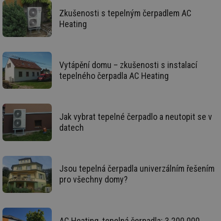
po
Zkušenosti s tepelným čerpadlem AC
Air
us
Heating
už
pr
int
tě
id
vytapeni.tzb-
10 let
Te
Vytápění domu – zkušenosti s instalací
info.cz
co
tepelného čerpadla AC Heating
po
vy
se
id
stavba.tzb-
10 let
Te
info.cz
co
Jak vybrat tepelné čerpadlo a neutopit se v
po
vy
datech
se
_hjFirstSeen
29 minut
So
Hotjar Ltd
59 sekund
na
.tzb-info.cz
ab
sl
Jsou tepelná čerpadla univerzálním řešením
ce
pro všechny domy?
pr
poč
Ne
žá
id
in
AC Heating, tepelná čerpadla: 3 200 000