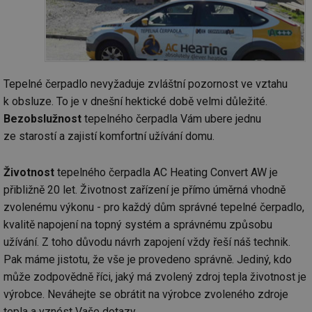
Tepelné čerpadlo nevyžaduje zvláštní pozornost ve vztahu
k obsluze. To je v dnešní hektické době velmi důležité.
Bezobslužnost
tepelného čerpadla Vám ubere jednu
ze starostí a zajistí komfortní užívání domu.
Životnost
tepelného čerpadla AC Heating Convert AW je
přibližně 20 let. Životnost zařízení je přímo úměrná vhodně
zvolenému výkonu - pro každý dům správné tepelné čerpadlo,
kvalitě napojení na topný systém a správnému způsobu
užívání. Z toho důvodu návrh zapojení vždy řeší náš technik.
Pak máme jistotu, že vše je provedeno správně. Jediný, kdo
může zodpovědně říci, jaký má zvolený zdroj tepla životnost je
výrobce. Neváhejte se obrátit na výrobce zvoleného zdroje
tepla a vznést Vaše dotazy.