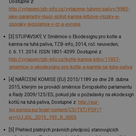
Dostupné z:
po
http://vytapeni.tzb-info.cz/vytapime-tuhymi-palivy/9983-
id
konference.tzb-
1 rok
Te
info.cz
co
jake-parametry-musi-splnit-kamna-krbove-vlozky-a-
po
sporaky-legislativa-v-cr-a-evrope
.
vy
se
[3] STUPAVSKÝ, V. Směrnice o Ekodesignu pro kotle a
_hjAbsoluteSessionInProgress
29 minut
So
Hotjar Ltd
59 sekund
na
.tzb-info.cz
kamna na tuhá paliva, TZB-info, 2014, roč. neuveden,
ab
sl
č. 6. 11. 2014. ISSN 1801-4399. Dostupné z:
ce
pr
http://vytapeni.tzb-info.cz/kotle-kamna-krby/11937-
poč
smernice-o-ekodesignu-pro-kotle-a-kamna-na-tuha-paliva
Ne
žá
id
[4] NAŘÍZENÍ KOMISE (EU) 2015/1189 ze dne 28. dubna
in
2015, kterým se provádí směrnice Evropského parlamentu
id
vetrani.tzb-
10 let
Te
info.cz
co
a Rady 2009/125/ES, pokud jde o požadavky na ekodesign
po
vy
kotlů na tuhá paliva, Dostupné z:
http://eur-
se
lex.europa.eu/legal-content/CS/TXT/PDF/?
_hjIncludedInSessionSample
1 minuta
Te
Hotjar Ltd
uri=OJ:JOL_2015_193_R_0005
59 sekund
co
elektro.tzb-
na
info.cz
ab
[5] Přehled platných právních předpisů stanovujících
Ho
zd