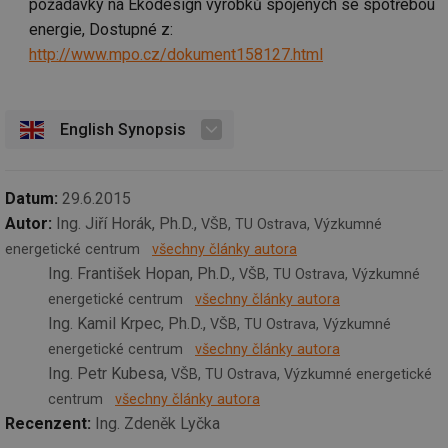
požadavky na Ekodesign výrobků spojených se spotřebou
ná
za
energie, Dostupné z:
vz
http://www.mpo.cz/dokument158127.html
de
de
re
we
mv
2 měsíce 4
Te
Airtable
English Synopsis
týdny
co
.tzb-info.cz
po
sl
už
int
Datum:
29.6.2015
vý
Autor:
Ing. Jiří Horák, Ph.D.,
vl
VŠB, TU Ostrava, Výzkumné
po
energetické centrum
všechny články autora
Air
us
Ing. František Hopan, Ph.D.,
VŠB, TU Ostrava, Výzkumné
už
pr
energetické centrum
všechny články autora
int
tě
Ing. Kamil Krpec, Ph.D.,
VŠB, TU Ostrava, Výzkumné
energetické centrum
všechny články autora
id
vytapeni.tzb-
10 let
Te
info.cz
co
Ing. Petr Kubesa,
VŠB, TU Ostrava, Výzkumné energetické
po
vy
centrum
všechny články autora
se
Recenzent:
Ing. Zdeněk Lyčka
id
stavba.tzb-
10 let
Te