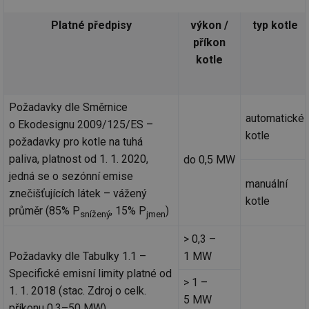
Platné předpisy
výkon /
typ kotle
příkon
kotle
Požadavky dle Směrnice
automatické
o Ekodesignu 2009/125/ES –
kotle
požadavky pro kotle na tuhá
paliva, platnost od 1. 1. 2020,
do 0,5 MW
jedná se o sezónní emise
manuální
znečišťujících látek – vážený
kotle
průměr (85% P
, 15% P
)
snížený
jmen
> 0,3 –
Požadavky dle Tabulky 1.1 –
1 MW
Specifické emisní limity platné od
> 1 –
1. 1. 2018 (stac. Zdroj o celk.
5 MW
příkonu 0,3–50 MW),