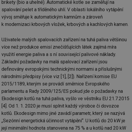
brikety (bio a uhelné). Automatické kotle se zaměřují na
spalování pelet a tříděného uhlí. V oblasti lokálního vytápění
vývoj směřuje k automatickým kamnům a zároveň
k modernizaci krbových vložek, krbových a kachlových kamen.
Uživatele malých spalovacích zařízení na tuhá paliva většinou
více než produkce emisí znečišťujících látek zajímá míra
využití energie paliva a s ní související palivové náklady.
Základní požadavky na malá spalovací zařízení jsou
definovány evropskými technickými normami a příslušnými
národními předpisy (více viz [1], [2]). Nařízení komise EU
2015/1189, kterým se provádí směrnice Evropského
parlamentu a Rady 2009/125/ES pokud jde o požadavky na
Ekodesign kotlů na tuhá paliva, vyšlo ve věstníku EU 21.7.2015
[4]. Od 1. 1. 2020 je musí splnit každý výrobce či dovozce
kotlů. Ekodesign mimo jiné zavádí parametr, který se nazývá
„Sezónní energetická účinnost vytápění“. U kotlů do 20 kW je
její minimální hodnota stanovena na 75 % a u kotlů nad 20 kW