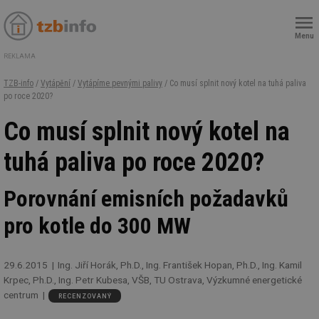
Menu
REKLAMA
TZB-info
/
Vytápění
/
Vytápíme pevnými palivy
/ Co musí splnit nový kotel na tuhá paliva
po roce 2020?
Co musí splnit nový kotel na
tuhá paliva po roce 2020?
Porovnání emisních požadavků
pro kotle do 300 MW
29.6.2015
Ing. Jiří Horák, Ph.D., Ing. František Hopan, Ph.D., Ing. Kamil
Krpec, Ph.D., Ing. Petr Kubesa, VŠB, TU Ostrava, Výzkumné energetické
centrum
RECENZOVANÝ