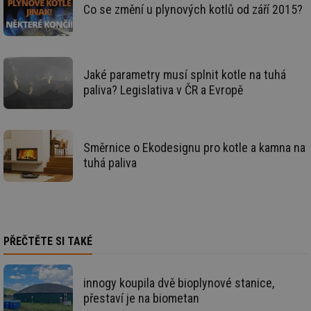
de
Co se změní u plynových kotlů od září 2015?
de
re
we
_dc_gtm_UA-5901706-1
.tzb-info.cz
58 sekund
Te
co
Jaké parametry musí splnit kotle na tuhá
př
w
paliva? Legislativa v ČR a Evropě
po
Sp
Go
da
kó
Po
Směrnice o Ekodesignu pro kotle a kamna na
lz
tuhá paliva
za
nu
be
sk
fu
sp
ná
je
kte
PŘEČTĚTE SI TAKÉ
id
př
úč
An
innogy koupila dvě bioplynové stanice,
přestaví je na biometan
id
energetika.tzb-
10 let
Te
info.cz
co