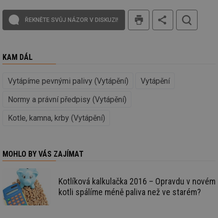
info.cz
co
po
tisk
vy
ŘEKNĚTE SVŮJ NÁZOR V DISKUZI!
se
_hjFirstSeen
29 minut
So
Hotjar Ltd
59 sekund
na
.tzb-info.cz
ab
sl
KAM DÁL
ce
pr
poč
Vytápíme pevnými palivy (Vytápění)
Vytápění
Ne
žá
id
Normy a právní předpisy (Vytápění)
in
Kotle, kamna, krby (Vytápění)
id
forum.tzb-
1 rok
Te
info.cz
co
po
vy
se
MOHLO BY VÁS ZAJÍMAT
_hjIncludedInSessionSample
1 minuta
Te
Hotjar Ltd
59 sekund
co
vetrani.tzb-
na
info.cz
ab
Kotlíková kalkulačka 2016 – Opravdu v novém
Ho
kotli spálíme méně paliva než ve starém?
zd
ná
za
vz