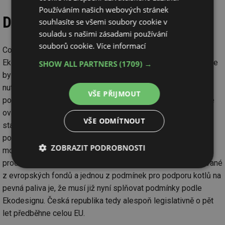
Používáním našich webových stránek
Dovětek recenzenta
souhlasíte se všemi soubory cookie v
souladu s našimi zásadami používání
souborů cookie.
Více informací
Co se týče emisních požadavků na malé kotle podle
Ekodesignu, samotná Evropská komise si při tvorbě směrnice
SHOW ALL PARTNERS
(1709) →
byla vědoma, že se jedná o natolik přísné parametry, že je
nutné ponechat výrobcům jistý čas na jejich splnění a
VŠE PŘIJMOUT
požadavky mají být v EU platné až od roku 2020. Jiná situace
ovšem nastává v ČR. Ještě v letošním roce se počítá se
VŠE ODMÍTNOUT
startem nových „kotlíkových dotací“, které mají do roku 2020
podpořit výměnu až 80 tisíc nevyhovujících malých kotlů za
ZOBRAZIT PODROBNOSTI
moderní zdroje. Dá se tedy předpokládat, že se budou
prodávat především dotované kotle. Dotace budou financované
Nezbytně
Výkonové
Soubory
z evropských fondů a jednou z podmínek pro podporu kotlů na
nutné
soubory
cílení
soubory
pevná paliva je, že musí již nyní splňovat podmínky podle
Ekodesignu. Česká republika tedy alespoň legislativně o pět
let předběhne celou EU.
Funkční soubory
Nezařazené