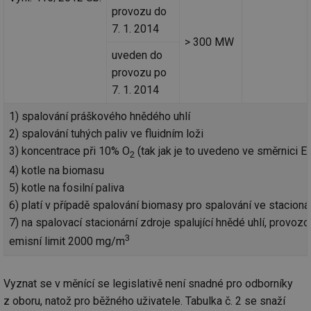
provozu do
7. 1. 2014
> 300 MW
uveden do
provozu po
7. 1. 2014
1) spalování práškového hnědého uhlí
2) spalování tuhých paliv ve fluidním loži
3) koncentrace při 10% O
(tak jak je to uvedeno ve směrnici 
2
4) kotle na biomasu
5) kotle na fosilní paliva
6) platí v případě spalování biomasy pro spalování ve stacion
7) na spalovací stacionární zdroje spalující hnědé uhlí, provo
3
emisní limit 2000 mg/m
Vyznat se v měnící se legislativě není snadné pro odborníky
z oboru, natož pro běžného uživatele. Tabulka č. 2 se snaží