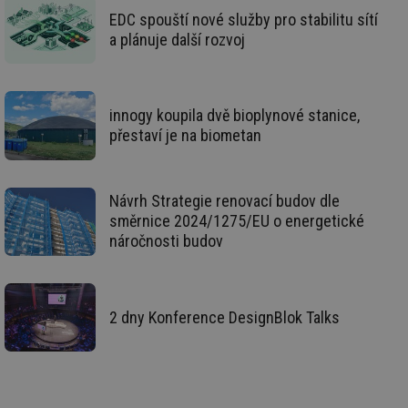
__gfp_64b
1 rok
Je
Gemius
EDC spouští nové služby pro stabilitu sítí
so
.tzb-info.cz
a plánuje další rozvoj
kt
spr
da
co
ná
we
innogy koupila dvě bioplynové stanice,
__cf_bm
29 minut
Te
Cloudflare Inc.
přestaví je na biometan
59 sekund
co
.vimeo.com
po
ro
li
To
Návrh Strategie renovací budov dle
př
by
směrnice 2024/1275/EU o energetické
po
náročnosti budov
zp
po
we
st
sid
forum.tzb-
1 rok
To
2 dny Konference DesignBlok Talks
info.cz
bě
so
al
na
so
re
pr