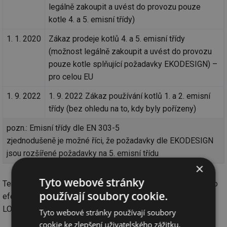
legálně zakoupit a uvést do provozu pouze
kotle 4. a 5. emisní třídy)
1. 1. 2020
Zákaz prodeje kotlů 4. a 5. emisní třídy
(možnost legálně zakoupit a uvést do provozu
pouze kotle splňující požadavky EKODESIGN) –
pro celou EU
1. 9. 2022
1. 9. 2022 Zákaz používání kotlů 1. a 2. emisní
třídy (bez ohledu na to, kdy byly pořízeny)
pozn.: Emisní třídy dle EN 303-5
zjednodušeně je možné říci, že požadavky dle EKODESIGN
jsou rozšířené požadavky na 5. emisní třídu
×
Tyto webové stránky
Tento příspěvek byl vypracován v rámci projektu „Inovace pro
používají soubory cookie.
efektivitu a životní prostředí – Growth“, identifikační kód
LO1403 za finanční podpory MŠMT v rámci programu NPU I.
Tyto webové stránky používají soubory
cookie ke zlepšení uživatelského zážitku.