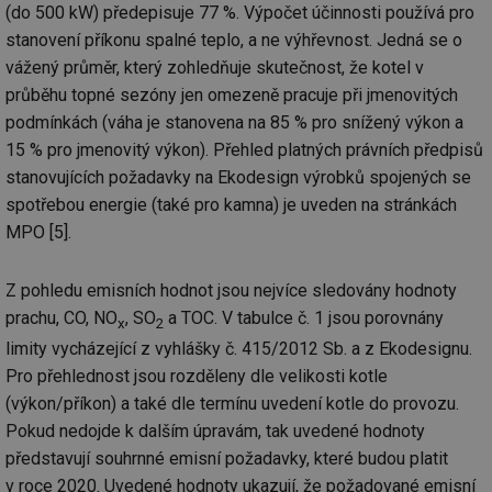
(do 500 kW) předepisuje 77 %. Výpočet účinnosti používá pro
stanovení příkonu spalné teplo, a ne výhřevnost. Jedná se o
vážený průměr, který zohledňuje skutečnost, že kotel v
průběhu topné sezóny jen omezeně pracuje při jmenovitých
podmínkách (váha je stanovena na 85 % pro snížený výkon a
15 % pro jmenovitý výkon). Přehled platných právních předpisů
stanovujících požadavky na Ekodesign výrobků spojených se
spotřebou energie (také pro kamna) je uveden na stránkách
MPO [5].
Z pohledu emisních hodnot jsou nejvíce sledovány hodnoty
prachu, CO, NO
, SO
a TOC. V tabulce č. 1 jsou porovnány
x
2
limity vycházející z vyhlášky č. 415/2012 Sb. a z Ekodesignu.
Pro přehlednost jsou rozděleny dle velikosti kotle
(výkon/příkon) a také dle termínu uvedení kotle do provozu.
Pokud nedojde k dalším úpravám, tak uvedené hodnoty
představují souhrnné emisní požadavky, které budou platit
v roce 2020. Uvedené hodnoty ukazují, že požadované emisní