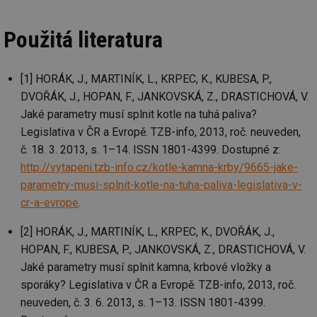
soubory
Použitá literatura
[1] HORÁK, J., MARTINÍK, L., KRPEC, K., KUBESA, P.,
DVOŘÁK, J., HOPAN, F., JANKOVSKÁ, Z., DRASTICHOVÁ, V.
Nezbytně nutné soubory
Výkonové soubory
Jaké parametry musí splnit kotle na tuhá paliva?
Soubory cílení
Funkční soubory
Legislativa v ČR a Evropě. TZB-info, 2013, roč. neuveden,
č. 18. 3. 2013, s. 1–14. ISSN 1801-4399. Dostupné z:
Nezařazené soubory
http://vytapeni.tzb-info.cz/kotle-kamna-krby/9665-jake-
Nezbytně nutné soubory cookie umožňují základní
parametry-musi-splnit-kotle-na-tuha-paliva-legislativa-v-
funkce webových stránek, jako je přihlášení
uživatele a správa účtu. Webové stránky nelze bez
cr-a-evrope
.
nezbytně nutných souborů cookie správně používat.
[2] HORÁK, J., MARTINÍK, L., KRPEC, K., DVOŘÁK, J.,
Provider
/
Název
Vyprší
Po
Doména
HOPAN, F., KUBESA, P., JANKOVSKÁ, Z., DRASTICHOVÁ, V.
g_state
.forum.tzb-
Zavřením
Sl
Jaké parametry musí splnit kamna, krbové vložky a
info.cz
prohlížeče
př
po
sporáky? Legislativa v ČR a Evropě. TZB-info, 2013, roč.
neuveden, č. 3. 6. 2013, s. 1–13. ISSN 1801-4399.
g_csrf_token
.forum.tzb-
Zavřením
Sl
info.cz
prohlížeče
př