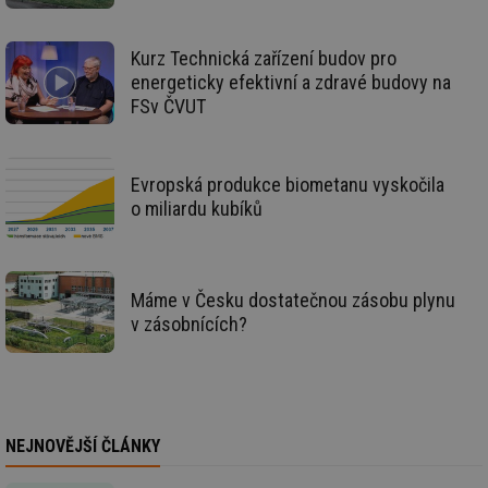
po
vy
se
Kurz Technická zařízení budov pro
_hjIncludedInSessionSample
1 minuta
Te
Hotjar Ltd
energeticky efektivní a zdravé budovy na
59 sekund
co
kalkulator.tzb-
FSv ČVUT
na
info.cz
ab
Ho
zd
ná
za
Evropská produkce biometanu vyskočila
vz
o miliardu kubíků
de
de
re
we
_hjIncludedInSessionSample
1 minuta
Te
Hotjar Ltd
Máme v Česku dostatečnou zásobu plynu
59 sekund
co
voda.tzb-
na
info.cz
v zásobnících?
ab
Ho
zd
ná
za
vz
de
de
NEJNOVĚJŠÍ ČLÁNKY
re
we