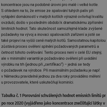
koncentrace jsou na podobné úrovni pro malé i velké kotle.
S ohledem na to, že emise ze spalování tuhých paliv při
vytápění domácností v malých kotlích výrazně ovlivňují kvalitu
ovzduší, došlo v posledním období k dramatickému zpřísnění
limitních hodnot. Tato skutečnost samozřejmě klade zvýšené
požadavky na vývoj a inovaci spalovacích zařízení a jistě se
také projeví na vyšší ceně malých kotlů. Samostatnou kapitolou
zůstává proces ověření splnění požadovaných parametrů a
četnost tohoto ověřování. Tento proces není v celé EU stejný,
ale v minimální variantě je požadováno ověření při uvádění
výrobku na trh (jednou při „certifikaci“) – jedná se tedy
o požadavek na výrobce. Při maximálním požadavku je např.
v Německu pravidelně jednou za dva roky prováděno měření
u provozovatele, které uskutečňují kominíci.
Tabulka č. 1 Porovnání schválených hodnot emisních limitů pro k
po roce 2020 (vyjádřeno jako koncentrace znečišťující látky 