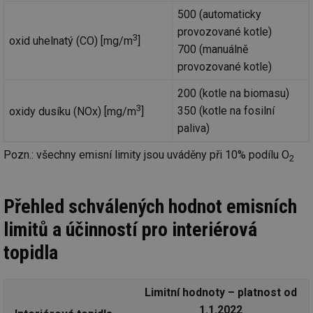
500 (automaticky
provozované kotle)
3
oxid uhelnatý (CO) [mg/m
]
700 (manuálně
provozované kotle)
200 (kotle na biomasu)
3
350 (kotle na fosilní
oxidy dusíku (NOx) [mg/m
]
paliva)
Pozn.: všechny emisní limity jsou uváděny při 10% podílu O
2
Přehled schválených hodnot emisních
limitů a účinností pro interiérová
topidla
Limitní hodnoty – platnost od
1.1.2022