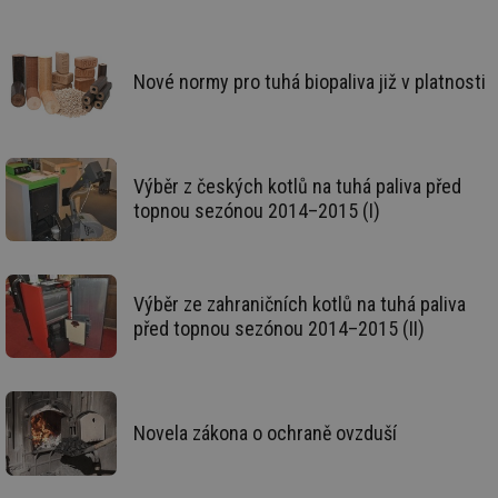
_hjIncludedInSessionSample
1 minuta
Te
Hotjar Ltd
59 sekund
co
vetrani.tzb-
na
info.cz
ab
Ho
Nové normy pro tuhá biopaliva již v platnosti
zd
ná
za
vz
de
de
Výběr z českých kotlů na tuhá paliva před
re
we
topnou sezónou 2014–2015 (I)
id
voda.tzb-
10 let
Te
info.cz
co
po
vy
se
Výběr ze zahraničních kotlů na tuhá paliva
před topnou sezónou 2014–2015 (II)
id
kalkulator.tzb-
1 rok
Te
info.cz
co
po
vy
se
id
oze.tzb-info.cz
10 let
Te
Novela zákona o ochraně ovzduší
co
po
vy
se