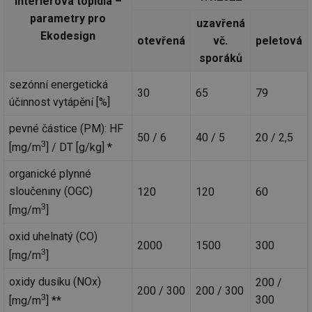
Interiérová topidla –
parametry pro
uzavřená
Ekodesign
otevřená
vč.
peletová
sporáků
sezónní energetická
30
65
79
účinnost vytápění [%]
pevné částice (PM): HF
50 / 6
40 / 5
20 / 2,5
3
[mg/m
] / DT [g/kg] *
organické plynné
sloučeniny (OGC)
120
120
60
3
[mg/m
]
oxid uhelnatý (CO)
2000
1500
300
3
[mg/m
]
oxidy dusíku (NOx)
200 /
200 / 300
200 / 300
3
300
[mg/m
] **