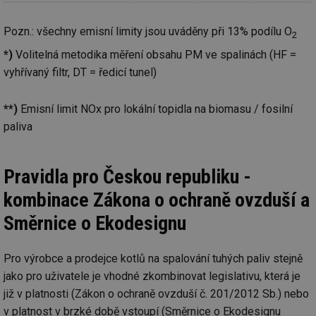
Pozn.: všechny emisní limity jsou uváděny při 13% podílu O
2
*)
Volitelná metodika měření obsahu PM ve spalinách (HF =
vyhřívaný filtr, DT = ředicí tunel)
**)
Emisní limit NOx pro lokální topidla na biomasu / fosilní
paliva
Pravidla pro Českou republiku -
kombinace Zákona o ochraně ovzduší a
Směrnice o Ekodesignu
Pro výrobce a prodejce kotlů na spalování tuhých paliv stejně
jako pro uživatele je vhodné zkombinovat legislativu, která je
již v platnosti (Zákon o ochraně ovzduší č. 201/2012 Sb.) nebo
v platnost v brzké době vstoupí (Směrnice o Ekodesignu