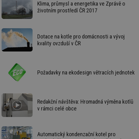
po
Klima, průmysl a energetika ve Zprávě o
vy
životním prostředí ČR 2017
se
_hjIncludedInSessionSample
1 minuta
Te
Hotjar Ltd
59 sekund
co
elektro.tzb-
na
info.cz
ab
Dotace na kotle pro domácnosti a vývoj
Ho
zd
kvality ovzduší v ČR
ná
za
vz
de
de
re
Požadavky na ekodesign větracích jednotek
we
mv
2 měsíce 4
Te
Airtable
týdny
co
.tzb-info.cz
po
sl
už
Redakční návštěva: Hromadná výměna kotlů
int
vý
v rámci celé obce
vl
po
Air
us
už
pr
Automatický kondenzační kotel pro
int