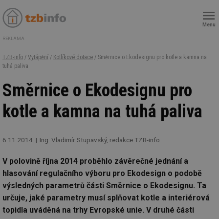
Menu
REKLAMA
TZB-info
/
Vytápění
/
Kotlíkové dotace
/ Směrnice o Ekodesignu pro kotle a kamna na
tuhá paliva
Směrnice o Ekodesignu pro
kotle a kamna na tuhá paliva
6.11.2014
Ing. Vladimír Stupavský, redakce TZB-info
V polovině října 2014 proběhlo závěrečné jednání a
hlasování regulačního výboru pro Ekodesign o podobě
výsledných parametrů části Směrnice o Ekodesignu. Ta
určuje, jaké parametry musí splňovat kotle a interiérová
topidla uváděná na trhy Evropské unie. V druhé části