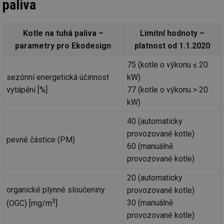
paliva
Kotle na tuhá paliva –
Limitní hodnoty –
parametry pro Ekodesign
platnost od 1.1.2020
75 (kotle o výkonu ≤ 20
sezónní energetická účinnost
kW)
vytápění [%]
77 (kotle o výkonu > 20
kW)
40 (automaticky
provozované kotle)
pevné částice (PM)
60 (manuálně
provozované kotle)
20 (automaticky
organické plynné sloučeniny
provozované kotle)
3
30 (manuálně
(OGC) [mg/m
]
provozované kotle)