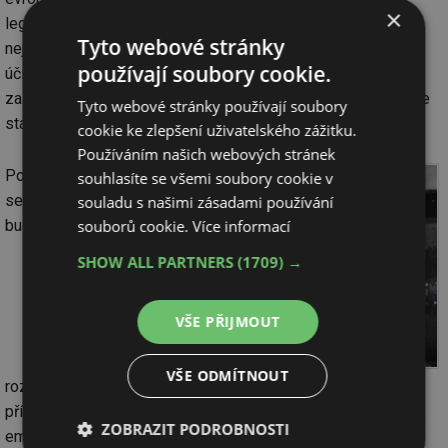
×
legálně zakoupit pouze kotle 3. až 5. emisní třídy. Pořízení
Tyto webové stránky
nejnižší 3. emisní třídy se příliš nevyplácí, kotle mají nízkou
používají soubory cookie.
účinnost (vyšší spotřebu paliva) a jedná se o technologicky
zastaralé neboli výběhové kotle, které se již nevyvíjejí a bude
Tyto webové stránky používají soubory
stále složitější zajistit jejich servis a případné opravy.
cookie ke zlepšení uživatelského zážitku.
Používáním našich webových stránek
Pokud
souhlasíte se všemi soubory cookie v
se
souladu s našimi zásadami používání
souborů cookie.
Více informací
budeme
SHOW ALL PARTNERS
(1709) →
VŠE PŘIJMOUT
VŠE ODMÍTNOUT
rozhodovat při koupi nového kotle
podle druhu paliva
, v
případě
kotlů na uhlí
máme k dispozici několik modelů ve 4.
ZOBRAZIT PODROBNOSTI
emisní třídě. Uhelné kotle nedosahují parametrů nejvyšší 5.