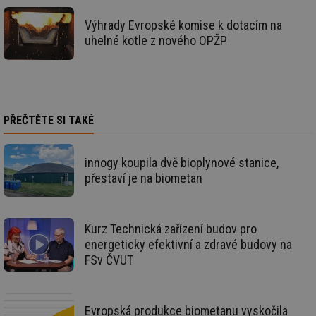
_hjIncludedInSessionSample
1 minuta
Te
Hotjar Ltd
59 sekund
co
oze.tzb-info.cz
Výhrady Evropské komise k dotacím na
na
uhelné kotle z nového OPŽP
ab
Ho
zd
ná
za
vz
de
de
PŘEČTĚTE SI TAKÉ
re
we
_dc_gtm_UA-5901706-1
.tzb-info.cz
58 sekund
Te
innogy koupila dvě bioplynové stanice,
co
př
přestaví je na biometan
w
po
Sp
Go
da
Kurz Technická zařízení budov pro
kó
Po
energeticky efektivní a zdravé budovy na
lz
FSv ČVUT
za
nu
be
sk
fu
Evropská produkce biometanu vyskočila
sp