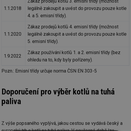
Zákaz prodejů kotlů 3. emisní třídy (možnost
1.1.2018
legálně zakoupit a uvést do provozu pouze kotle
4. a 5. emisní třídy).
Zákaz prodejů kotlů 4. emisní třídy (možnost
1.1.2020
legálně zakoupit a uvést do provozu pouze kotle
5. emisní třídy).
Zákaz používání kotlů 1. a 2. emisní třídy (bez
1.9.2022
ohledu na to, kdy byly pořízeny).
Pozn.: Emisní třídy určuje norma ČSN EN 303-5
Doporučení pro výběr kotlů na tuhá
paliva
Z výše popsaného vyplývá, jakou cestou se vydává český a
evropský trh s kotli na tuhá paliva. V současné době lze