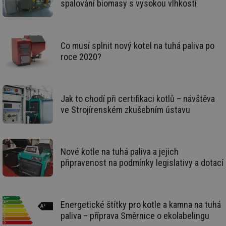
spalování biomasy s vysokou vlhkostí
tě
id
vytapeni.tzb-
10 let
Te
info.cz
co
po
vy
Co musí splnit nový kotel na tuhá paliva po
se
roce 2020?
id
stavba.tzb-
10 let
Te
info.cz
co
po
vy
se
Jak to chodí při certifikaci kotlů – návštěva
_hjFirstSeen
29 minut
So
Hotjar Ltd
ve Strojírenském zkušebním ústavu
59 sekund
na
.tzb-info.cz
ab
sl
ce
pr
poč
Nové kotle na tuhá paliva a jejich
Ne
žá
připravenost na podmínky legislativy a dotací
id
in
id
forum.tzb-
1 rok
Te
info.cz
co
Energetické štítky pro kotle a kamna na tuhá
po
vy
paliva – příprava Směrnice o ekolabelingu
se