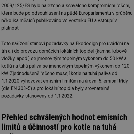
2009/125/ES bylo nalezeno a schváleno kompromisní řešení,
které bude po odsouhlasení na půdě Europarlamentu v průběhu
několika měsíců publikováno ve věstníku EU a vstoupí v
platnost.
Toto nařízení stanoví požadavky na Ekodesign pro uvádění na
trh a i do provozu domácích lokálních topidel (kamna, krbové
vložky, apod.) se jmenovitým tepelným výkonem do 50 kW a
kotlů na tuhá paliva se jmenovitým tepelným výkonem do 120
kW. Zjednodušeně řečeno musejí kotle na tuhá paliva od
1.1.2020 vyhovovat emisním limitům na úrovni 5. emisní třídy
(dle EN 303-5) a pro lokální topidla byly srovnatelné
požadavky stanoveny od 1.1.2022.
Přehled schválených hodnot emisních
limitů a účinností pro kotle na tuhá