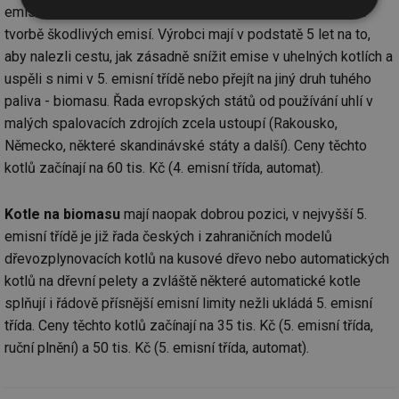
emisní třídy, což je zapříčiněno povahou paliva vzhledem k
Nezbytně
Výkonové
Soubory
tvorbě škodlivých emisí. Výrobci mají v podstatě 5 let na to,
nutné
soubory
cílení
soubory
aby nalezli cestu, jak zásadně snížit emise v uhelných kotlích a
uspěli s nimi v 5. emisní třídě nebo přejít na jiný druh tuhého
paliva - biomasu. Řada evropských států od používání uhlí v
Funkční soubory
Nezařazené
malých spalovacích zdrojích zcela ustoupí (Rakousko,
soubory
Německo, některé skandinávské státy a další). Ceny těchto
kotlů začínají na 60 tis. Kč (4. emisní třída, automat).
Kotle na biomasu
mají naopak dobrou pozici, v nejvyšší 5.
emisní třídě je již řada českých i zahraničních modelů
dřevozplynovacích kotlů na kusové dřevo nebo automatických
Nezbytně nutné soubory
Výkonové soubory
kotlů na dřevní pelety a zvláště některé automatické kotle
Soubory cílení
Funkční soubory
splňují i řádově přísnější emisní limity nežli ukládá 5. emisní
Nezařazené soubory
třída. Ceny těchto kotlů začínají na 35 tis. Kč (5. emisní třída,
Nezbytně nutné soubory cookie umožňují základní
ruční plnění) a 50 tis. Kč (5. emisní třída, automat).
funkce webových stránek, jako je přihlášení
uživatele a správa účtu. Webové stránky nelze bez
nezbytně nutných souborů cookie správně používat.