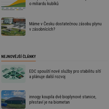
ná
o miliardu kubíků
je
kte
id
př
úč
An
Máme v Česku dostatečnou zásobu plynu
v zásobnících?
id
energetika.tzb-
10 let
Te
info.cz
co
po
vy
se
_hjIncludedInSessionSample
1 minuta
Te
Hotjar Ltd
59 sekund
co
kalkulator.tzb-
na
NEJNOVĚJŠÍ ČLÁNKY
info.cz
ab
Ho
zd
ná
EDC spouští nové služby pro stabilitu sítí
za
a plánuje další rozvoj
vz
de
de
re
we
innogy koupila dvě bioplynové stanice,
_hjIncludedInSessionSample
1 minuta
Te
Hotjar Ltd
59 sekund
co
voda.tzb-
přestaví je na biometan
na
info.cz
ab