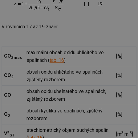
Co
Sc
fu
sp
id
elektro.tzb-
10 let
Te
V rovnicích 17 až 19 značí:
info.cz
co
po
vy
se
sid
kalkulator.tzb-
Zavřením
To
maximální obsah oxidu uhličitého ve
CO
info.cz
prohlížeče
bě
[%]
2max
spalinách (
tab. 16
)
so
al
na
obsah oxidu uhličitého ve spalinách,
so
CO
[%]
re
2
zjištěný rozborem
pr
po
sp
obsah oxidu uhelnatého ve spalinách,
rel
CO
[%]
zjištěný rozborem
obsah kyslíku ve spalinách, zjištěný
O
[%]
2
rozborem
Název
Provider
Provider
/
Doména
Vyprší
P
Název
/
Vyprší
Popis
stechiometrický objem suchých spalin
c
.creative-serving.com
1 rok
T
s
Doména
Provider
3
-3
V
[m
.m
]
ST
co
(
tab. 15
)
Název
/
Vyprší
Popis