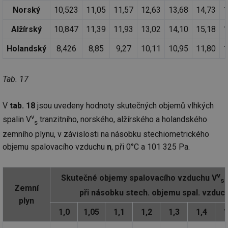
ab
Ho
Norský
10,523
11,05
11,57
12,63
13,68
14,73
1
zd
ná
Alžírský
10,847
11,39
11,93
13,02
14,10
15,18
1
za
vz
de
Holandský
8,426
8,85
9,27
10,11
10,95
11,80
1
de
re
we
Tab. 17
_hjIncludedInSessionSample
1 minuta
Te
Hotjar Ltd
59 sekund
co
stavba.tzb-
na
info.cz
ab
V
tab. 18
jsou uvedeny hodnoty skutečných objemů vlhkých
Ho
zd
v
spalin V
tranzitního, norského, alžírského a holandského
s
ná
za
zemního plynu, v závislosti na násobku stechiometrického
vz
de
objemu spalovacího vzduchu
n
, při 0°C a 101 325 Pa.
de
re
we
v
Skutečné objemy spalovacího vzduchu V
id
www.tzb-
10 let
Te
s
info.cz
co
Zemní
při násobku stech. objemu spal. vzduc
po
plyn
vy
se
1,0
1,05
1,1
1,2
1,3
1,4
1
id
m.tzb-info.cz
10 let
Te