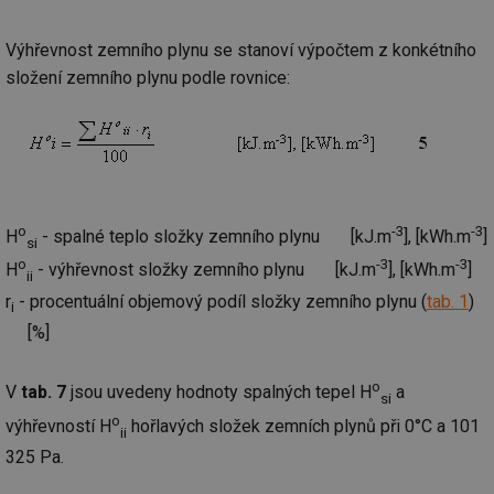
Výhřevnost zemního plynu se stanoví výpočtem z konkétního
složení zemního plynu podle rovnice:
o
-3
-3
H
- spalné teplo složky zemního plynu [kJ.m
], [kWh.m
]
si
o
-3
-3
H
- výhřevnost složky zemního plynu [kJ.m
], [kWh.m
]
ii
r
- procentuální objemový podíl složky zemního plynu (
tab. 1
)
i
[%]
o
V
tab. 7
jsou uvedeny hodnoty spalných tepel H
a
si
o
výhřevností H
hořlavých složek zemních plynů při 0°C a 101
ii
325 Pa.