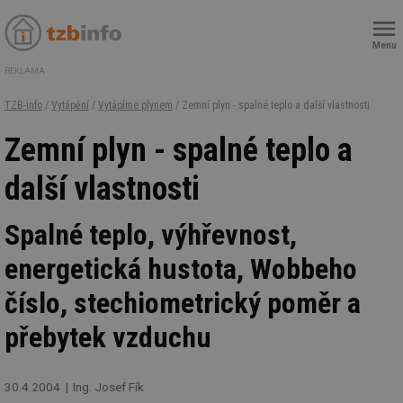
Menu
REKLAMA
TZB-info
/
Vytápění
/
Vytápíme plynem
/ Zemní plyn - spalné teplo a další vlastnosti
Zemní plyn - spalné teplo a
další vlastnosti
Spalné teplo, výhřevnost,
energetická hustota, Wobbeho
číslo, stechiometrický poměr a
přebytek vzduchu
30.4.2004
Ing. Josef Fík