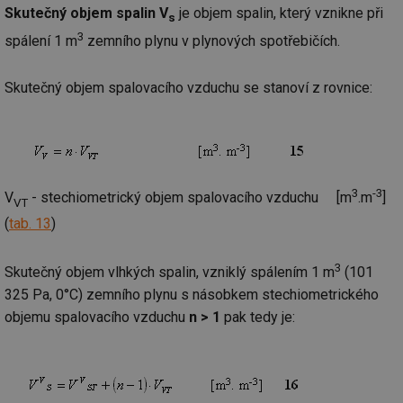
ab
Skutečný objem spalin V
je objem spalin, který vznikne při
s
Ho
zd
3
spálení 1 m
zemního plynu v plynových spotřebičích.
ná
za
vz
de
Skutečný objem spalovacího vzduchu se stanoví z rovnice:
de
re
we
_hjIncludedInSessionSample
1 minuta
Te
Hotjar Ltd
59 sekund
co
voda.tzb-
na
info.cz
ab
3
-3
V
- stechiometrický objem spalovacího vzduchu [m
.m
]
Ho
VT
zd
(
tab. 13
)
ná
za
vz
de
3
Skutečný objem vlhkých spalin, vzniklý spálením 1 m
(101
de
re
325 Pa, 0°C) zemního plynu s násobkem stechiometrického
we
objemu spalovacího vzduchu
n > 1
pak tedy je:
__gfp_64b
1 rok
Je
Gemius
so
.tzb-info.cz
kt
spr
da
co
ná