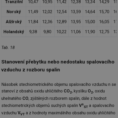
co
Tranzitní
10,47
10,95
11,42
12,38
13,34
14,29
15
po
vy
Norský
11,49
12,02
12,54
13,59
14,64
15,70
16
se
_hjIncludedInSessionSample
1 minuta
Te
Hotjar Ltd
Alžírský
11,84
12,36
12,89
13,95
15,00
16,05
17
59 sekund
co
www.tzb-
na
info.cz
ab
Holandský
9,38
9,80
10,22
11,06
11,90
12,75
13
Ho
zd
ná
za
Tab. 18
vz
de
de
re
Stanovení přebytku nebo nedostaku spalovacího
we
vzduchu z rozboru spalin
id
mojefirma.tzb-
1 rok
Te
info.cz
co
po
vy
Násobek stechiometrického objemu spalovacího vzduchu n se
se
stanoví z obsahů oxidu uhličitého
CO
, kyslíku
O
, oxidu
2
2
_hjIncludedInSessionSample
2 minuty
Te
Hotjar Ltd
uhelnatého
CO
, zjištěných rozborem spalin, dále z hodnot
co
forum.tzb-
na
info.cz
s
stechiometrických objemů suchých spalin
V
a spalovacího
ab
ST
Ho
vzduchu
V
a z hodnoty maximálního obsahu oxidu uhličitého
zd
VT
ná