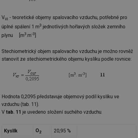
V
- teoretické objemy spalovacího vzduchu, potřebné pro
Vi
3
úplné spálení 1 m
jednotlivých hořlavých složek zemního
3
-3
plynu [m
.m
]
Stechiometrický objem spalovacího vzduchu je možno rovněž
stanovit ze stechiometrického objemu kyslíku podle rovnice:
Hodnota 0,2095 představuje objemový podíl kyslíku ve
vzduchu (tab. 11).
V
tab. 11
je uvedeno složení suchého vzduchu.
O
Kyslík
20,95 %
2