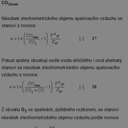
CO
.
za
2max
vz
de
de
Násobek stechiometrického objemu spalovacího vzduchu se
re
we
stanoví z rovnice:
_hjIncludedInSessionSample
1 minuta
Te
Hotjar Ltd
59 sekund
co
vytapeni.tzb-
na
info.cz
ab
Ho
zd
ná
za
Pokud spaliny obsahují vedle oxidu uhličitého i oxid uhelnatý,
vz
de
stanoví se násobek stechiometrického objemu spalovacího
de
vzduchu z rovnice:
re
we
CookieScriptConsent
1 rok
Te
CookieScript
co
.tzb-info.cz
sl
Sc
za
př
Z obsahu
O
ve spalinách, zjištěného rozborem, se stanoví
so
2
so
násobek stechiometrického objemu vzduchu podle rovnice:
ná
nu
ba