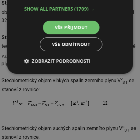
v
Stechiometrický objem vlhkých spalin V
je teoretický
ST
SHOW ALL PARTNERS
(1709) →
3
objem spalin, který vznikne při úplném spálení 1 m
(0°C, 101
325 Pa) zemního plynu se suchým spalovacím vzduchem.
VŠE PŘIJMOUT
s
Stechiometrický objem suchých spalin V
je součtem
ST
VŠE ODMÍTNOUT
teoretických objemů oxidu uhličitého V
a dusíku V
, které
CO2
N2
3
vzniknou při úplném spálení 1 m
(0°C, 101 325 Pa) zemního
ZOBRAZIT PODROBNOSTI
plynu se suchým spalovacím vzduchem.
Nezbytně
Výkonové
Soubory
nutné
soubory
cílení
v
Stechiometrický objem vlhkých spalin zemního plynu V
se
ST
soubory
stanoví z rovnice:
Funkční soubory
Nezařazené
soubory
s
Stechiometrický objem suchých spalin zemního plynu V
se
ST
stanoví z rovnice: