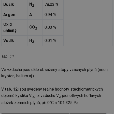
N
Dusík
78,03 %
2
Argon
A
0,94 %
Oxid
CO
0,03 %
2
uhličitý
H
Vodík
0,01 %
2
Tab. 11
Ve vzduchu jsou dále obsaženy stopy vzácných plynů (neon,
krypton, helium aj.)
V
tab. 12
jsou uvedeny reálné hodnoty stechiometrických
objemů kyslíku V
a vzduchu V
jednotlivých hořlavých
O2i
vi
složek zemních plynů, při 0°C a 101 325 Pa.