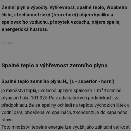
Zemní plyn a výpočty. Výhřevnost, spalné teplo, Wobbeho
číslo, stechiometrický (teoretický) objem kyslíku a
spalovacího vzduchu, přebytek vzduchu, objem spalin,
energetická hustota.
REKLAMA
Spalné teplo a výhřevnost zemního plynu
Spalné teplo zemního plynu H
(s - superior - horní)
s
3
je množství tepla, uvolněné úplným spálením 1 m
zemního
plynu při tlaku 101 325 Pa v adiabatických podmínkách, za
předpokladu, že se spaliny ochladí na teplotu výchozích látek a
vodní pára, obsažená ve spalinách, zkondenzuje do kapalného
stavu.
Toto množství tepelné energie lze využít jako základní velikost