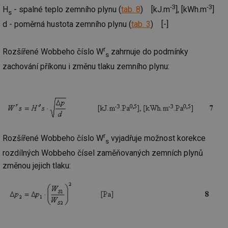
-3
-3
H
- spalné teplo zemního plynu (
tab. 8
) [kJ.m
], [kWh.m
]
s
d - poměrná hustota zemního plynu (
tab. 3
) [-]
r
Rozšířené Wobbeho číslo W
zahrnuje do podmínky
s
zachování příkonu i změnu tlaku zemního plynu:
r
Rozšířené Wobbeho číslo W
vyjadřuje možnost korekce
s
rozdílných Wobbeho čísel zaměňovaných zemních plynů
změnou jejich tlaku: