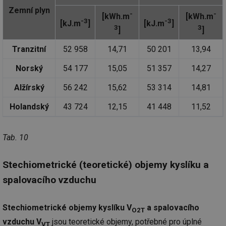
Zemní plyn
-
-
[kWh.m
[kWh.m
-3
-3
[kJ.m
]
[kJ.m
]
3
3
]
]
Tranzitní
52 958
14,71
50 201
13,94
Norský
54 177
15,05
51 357
14,27
Alžírský
56 242
15,62
53 314
14,81
Holandský
43 724
12,15
41 448
11,52
Tab. 10
Stechiometrické (teoretické) objemy kyslíku a
spalovacího vzduchu
Stechiometrické objemy kyslíku V
a spalovacího
O2T
vzduchu V
jsou teoretické objemy, potřebné pro úplné
VT