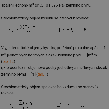
3
spálení jednoho m
(0°C, 101 325 Pa) zemního plynu.
Stechiometrický objem kyslíku se stanoví z rovnice:
V
- teoretické objemy kyslíku, potřebné pro úplné spálení 1
O2i
3
3
-3
m
jednotlivých hořlavých složek zemního plynu [m
.m
]
(
tab. 12
)
r
- procentuální objemové podíly jednotlivých hořlavých složek
i
zemního plynu [%] (
tab. 1
)
Stechiometrický objem spalovacího vzduchu se stanoví z
rovnice: