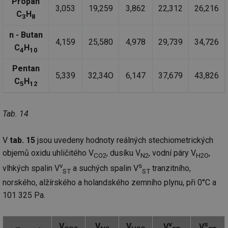
Propan
3,053
19,259
3,862
22,312
26,216
_hjAbsoluteSessionInProgress
29 minut
So
Hotjar Ltd
C
H
3
8
59 sekund
na
.tzb-info.cz
ab
sl
n - Butan
ce
4,159
25,580
4,978
29,739
34,726
C
H
pr
4
10
poč
Ne
Pentan
žá
5,339
32,34O
6,147
37,679
43,826
id
C
H
in
5
12
id
vetrani.tzb-
10 let
Te
info.cz
co
po
Tab. 14
vy
se
V
tab. 15
jsou uvedeny hodnoty reálných stechiometrických
_hjIncludedInSessionSample
1 minuta
Te
Hotjar Ltd
59 sekund
co
elektro.tzb-
objemů oxidu uhličitého V
, dusíku V
, vodní páry V
,
CO2
N2
H2O
na
info.cz
ab
v
s
vlhkých spalin V
a suchých spalin V
tranzitního,
Ho
ST
ST
zd
norského, alžírského a holandského zemního plynu, při 0°C a
ná
za
101 325 Pa.
vz
de
de
re
v
s
V
V
V
V
V
we