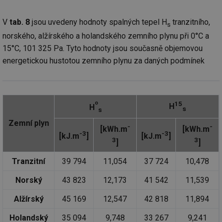
V
tab. 8
jsou uvedeny hodnoty spalných tepel H
tranzitního,
s
norského, alžírského a holandského zemního plynu při 0°C a
15°C, 101 325 Pa. Tyto hodnoty jsou současně objemovou
energetickou hustotou zemního plynu za daných podmínek
o
15
H
H
s
s
Zemní plyn
-
-
[kWh.m
[kWh.m
-3
-3
[kJ.m
]
[kJ.m
]
3
3
]
]
Tranzitní
39 794
11,054
37 724
10,478
Norský
43 823
12,173
41 542
11,539
Alžírský
45 169
12,547
42 818
11,894
Holandský
35 094
9,748
33 267
9,241