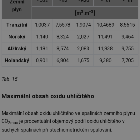
CO2
N2
H2O
ST
ST
Zemní
mv
2 měsíce 4
Te
Airtable
plyn
3
-3
[m
.m
]
týdny
co
.tzb-info.cz
po
sl
Tranzitní
1,0037
7,5578
1,9074
10,4689
8,5615
už
int
vý
Norský
1,140
8,324
2,027
11,491
9,464
vl
po
Air
Alžírský
1,181
8,574
2,083
11,838
9,755
us
už
Holandský
0,901
6,804
1,675
9,380
7,705
pr
int
tě
Tab. 15
id
vytapeni.tzb-
10 let
Te
info.cz
co
po
vy
Maximální obsah oxidu uhličitého
se
id
stavba.tzb-
10 let
Te
info.cz
co
Maximální obsah oxidu uhličitého ve spalinách zemního plynu
po
vy
CO
je procentuální objemový podíl oxidu uhličitého v
se
2max
suchých spalinách při stechiometrickém spalování.
_hjFirstSeen
29 minut
So
Hotjar Ltd
59 sekund
na
.tzb-info.cz