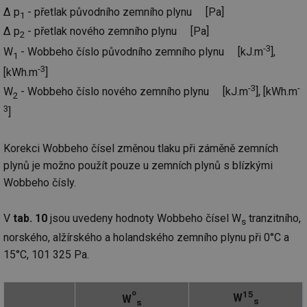
Δ p
- přetlak původního zemního plynu [Pa]
1
Δ p
- přetlak nového zemního plynu [Pa]
2
-3
W
- Wobbeho číslo původního zemního plynu [kJ.m
],
1
-3
[kWh.m
]
-3
-
W
- Wobbeho číslo nového zemního plynu [kJ.m
], [kWh.m
2
3
]
Korekci Wobbeho čísel změnou tlaku při záměně zemních
plynů je možno použít pouze u zemních plynů s blízkými
Wobbeho čísly.
V
tab. 10
jsou uvedeny hodnoty Wobbeho čísel W
tranzitního,
s
norského, alžírského a holandského zemního plynu při 0°C a
15°C, 101 325 Pa.
o
15
W
W
s
s