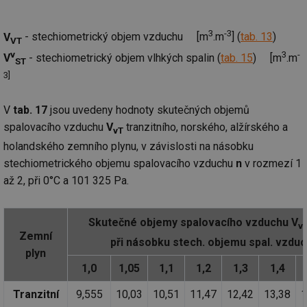
we
__cf_bm
29 minut
Te
Cloudflare Inc.
3
-3
V
- stechiometrický objem vzduchu [m
.m
] (
tab. 13
)
59 sekund
co
.vimeo.com
VT
po
v
3
-
V
- stechiometrický objem vlhkých spalin (
tab. 15
) [m
.m
ro
ST
li
3
]
To
př
by
po
V
tab. 17
jsou uvedeny hodnoty skutečných objemů
zp
po
spalovacího vzduchu
V
tranzitního, norského, alžírského a
vT
we
st
holandského zemního plynu, v závislosti na násobku
stechiometrického objemu spalovacího vzduchu
n
v rozmezí 1
sid
forum.tzb-
1 rok
To
info.cz
bě
až 2, při 0°C a 101 325 Pa.
so
al
na
so
re
Skutečné objemy spalovacího vzduchu V
v
pr
Zemní
po
při násobku stech. objemu spal. vzduc
sp
plyn
rel
1,0
1,05
1,1
1,2
1,3
1,4
_hjIncludedInSessionSample
1 minuta
Te
Hotjar Ltd
59 sekund
co
energetika.tzb-
Tranzitní
9,555
10,03
10,51
11,47
12,42
13,38
1
na
info.cz