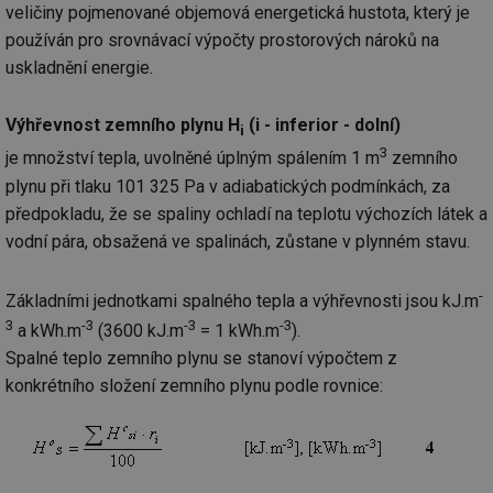
veličiny pojmenované objemová energetická hustota, který je
používán pro srovnávací výpočty prostorových nároků na
uskladnění energie.
Výhřevnost zemního plynu H
(i - inferior - dolní)
i
3
je množství tepla, uvolněné úplným spálením 1 m
zemního
plynu při tlaku 101 325 Pa v adiabatických podmínkách, za
předpokladu, že se spaliny ochladí na teplotu výchozích látek a
vodní pára, obsažená ve spalinách, zůstane v plynném stavu.
-
Základními jednotkami spalného tepla a výhřevnosti jsou kJ.m
3
-3
-3
-3
a kWh.m
(3600 kJ.m
= 1 kWh.m
).
Spalné teplo zemního plynu se stanoví výpočtem z
konkrétního složení zemního plynu podle rovnice: