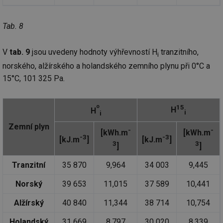
Tab. 8
V
tab. 9
jsou uvedeny hodnoty výhřevností H
tranzitního,
i
norského, alžírského a holandského zemního plynu při 0°C a
15°C, 101 325 Pa.
o
15
H
H
i
i
Zemní plyn
-
-
[kWh.m
[kWh.m
-3
-3
[kJ.m
]
[kJ.m
]
3
3
]
]
Tranzitní
35 870
9,964
34 003
9,445
Norský
39 653
11,015
37 589
10,441
Alžírský
40 840
11,344
38 714
10,754
Holandský
31 669
8,797
30 020
8,339