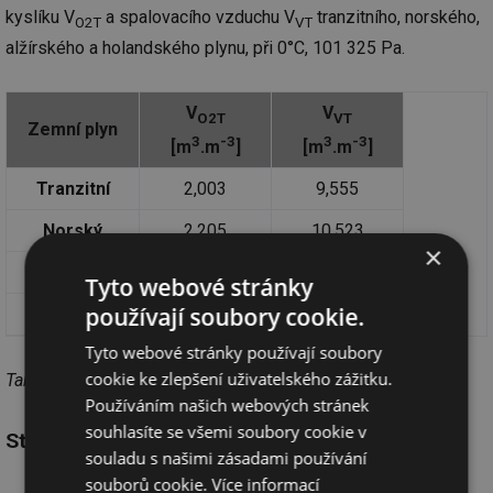
kyslíku V
a spalovacího vzduchu V
tranzitního, norského,
O2T
VT
alžírského a holandského plynu, při 0°C, 101 325 Pa.
V
V
O2T
VT
Zemní plyn
3
-3
3
-3
[m
.m
]
[m
.m
]
Tranzitní
2,003
9,555
Norský
2,205
10,523
×
Alžírský
2,279
10,847
Tyto webové stránky
používají soubory cookie.
Holandský
1,766
8,426
Tyto webové stránky používají soubory
cookie ke zlepšení uživatelského zážitku.
Tab. 13
Používáním našich webových stránek
souhlasíte se všemi soubory cookie v
Stechiometrický (teoretický) objem spalin
souladu s našimi zásadami používání
souborů cookie.
Více informací