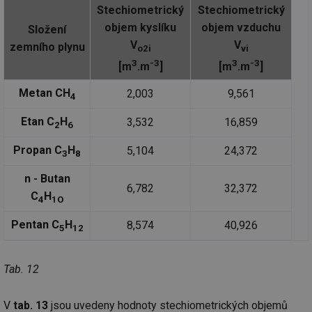
Stechiometrický
Stechiometrický
objem kyslíku
objem vzduchu
Složení
V
V
zemního plynu
o2i
vi
3
-3
3
-3
[m
.m
]
[m
.m
]
Metan CH
2,003
9,561
4
Etan C
H
3,532
16,859
2
6
Propan C
H
5,104
24,372
3
8
n - Butan
6,782
32,372
C
H
4
1O
Pentan C
H
8,574
40,926
5
12
Tab. 12
V
tab. 13
jsou uvedeny hodnoty stechiometrických objemů