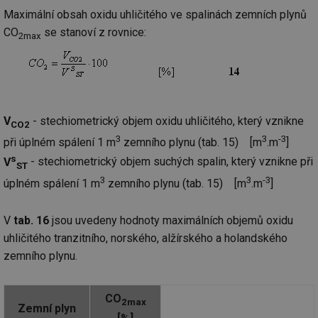
ab
sl
Maximální obsah oxidu uhličitého ve spalinách zemních plynů
ce
CO
se stanoví z rovnice:
pr
2max
poč
Ne
žá
id
in
id
forum.tzb-
1 rok
Te
info.cz
co
V
- stechiometrický objem oxidu uhličitého, který vznikne
po
CO2
vy
3
3
-3
se
při úplném spálení 1 m
zemního plynu (tab. 15) [m
.m
]
s
V
- stechiometrický objem suchých spalin, který vznikne při
_hjIncludedInSessionSample
1 minuta
Te
Hotjar Ltd
ST
59 sekund
co
vetrani.tzb-
3
3
-3
na
info.cz
úplném spálení 1 m
zemního plynu (tab. 15) [m
.m
]
ab
Ho
zd
V
tab. 16
jsou uvedeny hodnoty maximálních objemů oxidu
ná
za
uhličitého tranzitního, norského, alžírského a holandského
vz
de
zemního plynu.
de
re
we
CO
id
voda.tzb-
10 let
Te
2max
Zemní plyn
info.cz
co