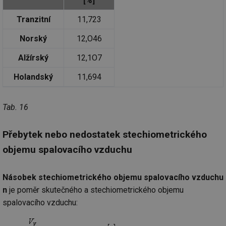
[%]
po
vy
se
Tranzitní
11,723
id
kalkulator.tzb-
1 rok
Te
Norský
12,O46
info.cz
co
po
vy
Alžírský
12,1O7
se
id
oze.tzb-info.cz
10 let
Te
Holandský
11,694
co
po
vy
se
Tab. 16
_hjIncludedInSessionSample
1 minuta
Te
Hotjar Ltd
59 sekund
co
oze.tzb-info.cz
na
Přebytek nebo nedostatek stechiometrického
ab
Ho
objemu spalovacího vzduchu
zd
ná
za
vz
Násobek stechiometrického objemu spalovacího vzduchu
de
de
n
je poměr skutečného a stechiometrického objemu
re
we
spalovacího vzduchu:
_dc_gtm_UA-5901706-1
.tzb-info.cz
58 sekund
Te
co