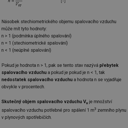
př
w
po
Sp
Go
Násobek stechiometrického objemu spalovacího vzduchu
da
kó
může mít tyto hodnoty:
Po
lz
n > 1 (podmínka úplného spalování)
za
nu
n = 1 (stechiometrické spalování)
be
n < 1 (neúplné spalování)
sk
fu
sp
ná
Pokud je hodnota n > 1, pak se tento stav nazývá
přebytek
je
kte
spalovacího vzduchu
a pokud je pokud je n < 1, tak
id
př
nedostatek spalovacího vzduchu
a hodnota n se vyjadřuje
úč
obvykle v procentech.
An
id
energetika.tzb-
10 let
Te
info.cz
co
Skutečný objem spalovacího vzduchu V
je množství
po
v
vy
3
spalovacího vzduchu potřebné pro spálení 1 m
zemního plynu
se
v plynových spotřebičích.
_hjIncludedInSessionSample
1 minuta
Te
Hotjar Ltd
59 sekund
co
kalkulator.tzb-
na
info.cz