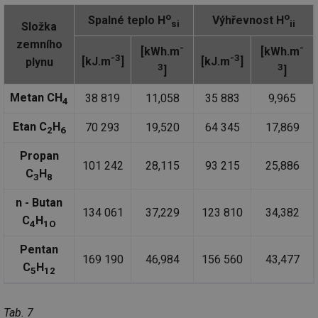
o
o
Spalné teplo H
Výhřevnost H
si
ii
Složka
zemního
-
-
[kWh.m
[kWh.m
-3
-3
[kJ.m
]
[kJ.m
]
plynu
3
3
]
]
Metan CH
38 819
11,058
35 883
9,965
4
Etan C
H
70 293
19,520
64 345
17,869
2
6
Propan
101 242
28,115
93 215
25,886
C
H
3
8
n - Butan
134 061
37,229
123 810
34,382
C
H
4
1O
Pentan
169 190
46,984
156 560
43,477
C
H
5
12
Tab. 7