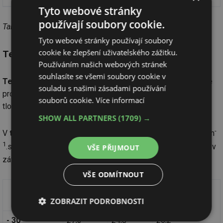
Tyto webové stránky
používají soubory cookie.
Tab. 4
Tyto webové stránky používají soubory
cookie ke zlepšení uživatelského zážitku.
Tepelná vodivost zemních plynů
Používáním našich webových stránek
souhlasíte se všemi soubory cookie v
Tepelná vodivost zemního plynu λ
je množství tepla, které
souladu s našimi zásadami používání
proteče jedním čtverečním metrem vrstvy zemního plynu o
souborů cookie.
Více informací
tlouštce 1 m, při teplotním spádu 1 K, za hodinu.
SHOW ALL PARTNERS
(1709) →
3
-
V
tab. 5
jsou uvedeny hodnoty tepelných vodivosti
λ
[10
.J.m
1
-1
-1
.s
.K
] tranzitního, norského a holandského zemního plynu v
VŠE PŘIJMOUT
závislosti na teplotě, při 101 325 Pa.
VŠE ODMÍTNOUT
Teplota
Tranzitní
Norský
Holandský
ZOBRAZIT PODROBNOSTI
[°C]
ZP
ZP
ZP
- 30
27,3
24,8
26,2