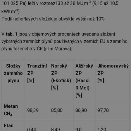
-3
101 325 Pa) leží v rozmezí 33 až 38 MJ.m
(9,15 až 10,5
-3
kWh.m
).
Podíl nehořlavých složek je obvykle vyšší než 10%.
V
tab. 1
jsou v objemových procentech uvedena složení
vybraných zemních plynů používaných v zemích EU a zemního
plynu těženého v ČR (jižní Morava).
Složky
Tranzitní
Norský
Alžírský
Jihomoravský
zemního
ZP
ZP
ZP
ZP
plynu
[%]
(Ekofisk)
(Hassi
[%]
[%]
R Mel)
[%]
Metan
98,39
85,80
86,90
97,70
CH
4
Etan
0,44
8,49
9,0
1,20