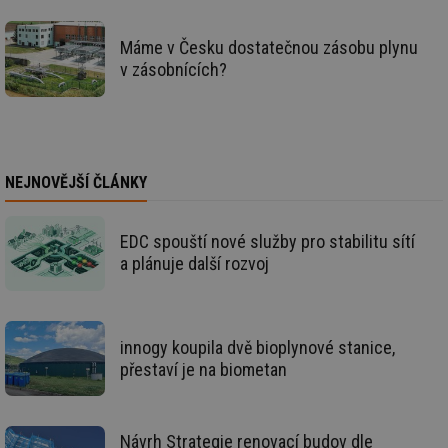
ná
za
vz
de
Máme v Česku dostatečnou zásobu plynu
de
v zásobnících?
re
we
id
www.tzb-
10 let
Te
info.cz
co
po
vy
se
NEJNOVĚJŠÍ ČLÁNKY
id
m.tzb-info.cz
10 let
Te
co
po
EDC spouští nové služby pro stabilitu sítí
vy
se
a plánuje další rozvoj
_hjIncludedInSessionSample
1 minuta
Te
Hotjar Ltd
59 sekund
co
www.tzb-
na
info.cz
ab
Ho
innogy koupila dvě bioplynové stanice,
zd
přestaví je na biometan
ná
za
vz
de
de
Návrh Strategie renovací budov dle
re