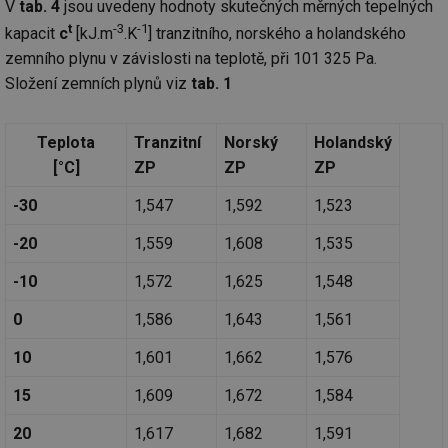
V
tab. 4
jsou uvedeny hodnoty skutečných měrných tepelných
t
-3
-1
kapacit
c
[kJ.m
.K
] tranzitního, norského a holandského
zemního plynu v závislosti na teplotě, při 101 325 Pa.
Složení zemních plynů viz
tab. 1
Teplota
Tranzitní
Norský
Holandský
[°C]
ZP
ZP
ZP
-30
1,547
1,592
1,523
-20
1,559
1,608
1,535
-10
1,572
1,625
1,548
0
1,586
1,643
1,561
10
1,601
1,662
1,576
15
1,609
1,672
1,584
20
1,617
1,682
1,591