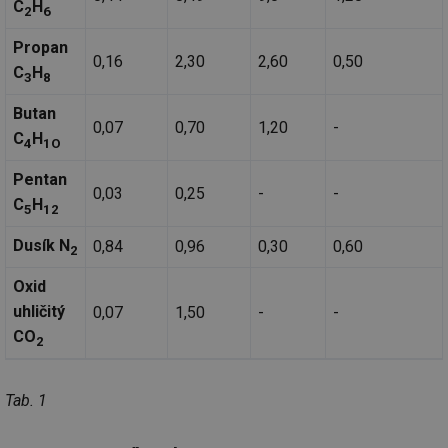
C
H
2
6
Propan
0,16
2,30
2,60
0,50
C
H
3
8
Butan
0,07
0,70
1,20
-
C
H
4
1O
Pentan
0,03
0,25
-
-
C
H
5
12
Dusík N
0,84
0,96
0,30
0,60
2
Oxid
uhličitý
0,07
1,50
-
-
CO
2
Tab. 1