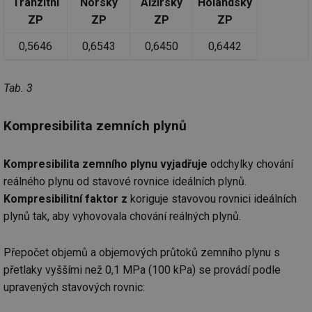
Tranzitní
Norský
Alžírský
Holandský
ZP
ZP
ZP
ZP
0,5646
0,6543
0,6450
0,6442
Tab. 3
Kompresibilita zemních plynů
Kompresibilita zemního plynu vyjadřuje
odchylky chování
reálného plynu od stavové rovnice ideálních plynů.
Kompresibilitní faktor z
koriguje stavovou rovnici ideálních
plynů tak, aby vyhovovala chování reálných plynů.
Přepočet objemů a objemových průtoků zemního plynu s
přetlaky vyššími než 0,1 MPa (100 kPa) se provádí podle
upravených stavových rovnic: