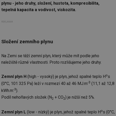
plynu - jeho druhy, složení, hustota, kompresibilita,
tepelná kapacita a vodivost, viskozita.
REKLAMA
Složení zemního plynu
Na Zemi se těží zemní plyn, který může mít podle jeho
naležiště různé vlastnosti. Proto rozlišujeme jeho druhy.
o
Zemní plyn H
(high - vysoký) je plyn, jehož spalné teplo H
s
-3
(0°C, 101 325 Pa) leží v rozmezí 40 až 46 MJ.m
(11,1 až 12,8
-3
kWh.m
).
Podíl nehořlavých složek (N
+ CO
) je nižší než 5%.
2
2
o
Zemní plyn L
(low - nízký) je plyn, jehož spalné teplo H
s (0°C,