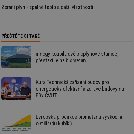
info.cz
bě
Zemní plyn - spalné teplo a další vlastnosti
so
al
na
so
re
pr
po
PŘEČTĚTE SI TAKÉ
sp
rel
_hjIncludedInSessionSample
1 minuta
Te
Hotjar Ltd
innogy koupila dvě bioplynové stanice,
59 sekund
co
energetika.tzb-
na
info.cz
přestaví je na biometan
ab
Ho
zd
ná
za
Kurz Technická zařízení budov pro
vz
energeticky efektivní a zdravé budovy na
de
de
FSv ČVUT
re
we
_hjIncludedInSessionSample
1 minuta
Te
Hotjar Ltd
59 sekund
co
stavba.tzb-
Evropská produkce biometanu vyskočila
na
info.cz
ab
o miliardu kubíků
Ho
zd