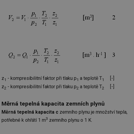
z
- kompresibilitní faktor při tlaku p
a teplotě T
[-]
1
1
1
z
- kompresibilitní faktor při tlaku p
a teplotě T
[-]
2
2
2
Měrná tepelná kapacita zemních plynů
Měrná tepelná kapacita c
zemního plynu je množství tepla,
3
potřebné k ohřátí 1 m
zemního plynu o 1 K.