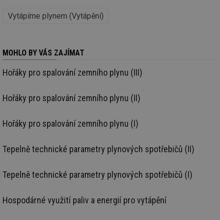
kte
id
Vytápíme plynem (Vytápění)
př
úč
An
id
energetika.tzb-
10 let
Te
MOHLO BY VÁS ZAJÍMAT
info.cz
co
po
vy
Hořáky pro spalování zemního plynu (III)
se
_hjIncludedInSessionSample
1 minuta
Te
Hotjar Ltd
59 sekund
co
kalkulator.tzb-
Hořáky pro spalování zemního plynu (II)
na
info.cz
ab
Ho
zd
Hořáky pro spalování zemního plynu (I)
ná
za
vz
Tepelně technické parametry plynových spotřebičů (II)
de
de
re
we
Tepelně technické parametry plynových spotřebičů (I)
_hjIncludedInSessionSample
1 minuta
Te
Hotjar Ltd
59 sekund
co
voda.tzb-
na
info.cz
Hospodárné využití paliv a energií pro vytápění
ab
Ho
zd