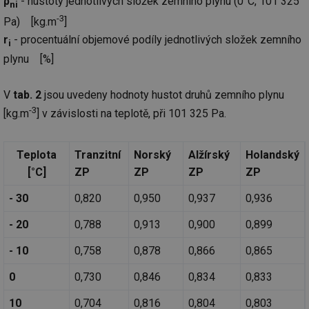
ρ
- hustoty jednotlivých složek zemního plynu (0°C, 101 325
ni
-3
Pa) [kg.m
]
r
- procentuální objemové podíly jednotlivých složek zemního
i
plynu [%]
V
tab. 2
jsou uvedeny hodnoty hustot druhů zemního plynu
-3
[kg.m
] v závislosti na teplotě, při 101 325 Pa.
Teplota
Tranzitní
Norský
Alžírský
Holandský
[°C]
ZP
ZP
ZP
ZP
- 30
0,820
0,950
0,937
0,936
- 20
0,788
0,913
0,900
0,899
- 10
0,758
0,878
0,866
0,865
0
0,730
0,846
0,834
0,833
10
0,704
0,816
0,804
0,803