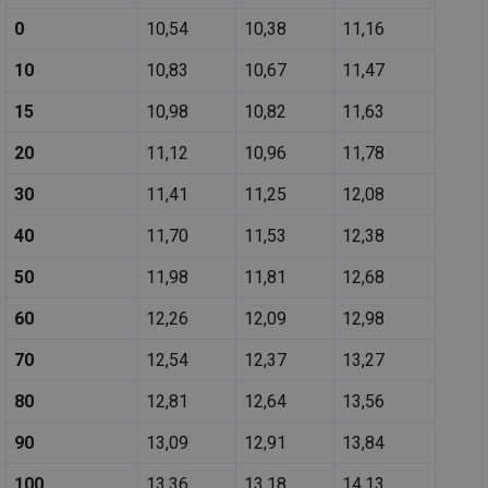
id
vytapeni.tzb-
10 let
Te
0
10,54
10,38
11,16
info.cz
co
po
vy
10
10,83
10,67
11,47
se
id
stavba.tzb-
10 let
Te
15
10,98
10,82
11,63
info.cz
co
po
20
11,12
10,96
11,78
vy
se
30
11,41
11,25
12,08
_hjFirstSeen
29 minut
So
Hotjar Ltd
59 sekund
na
.tzb-info.cz
ab
40
11,70
11,53
12,38
sl
ce
50
11,98
11,81
12,68
pr
poč
Ne
60
12,26
12,09
12,98
žá
id
in
70
12,54
12,37
13,27
id
forum.tzb-
1 rok
Te
info.cz
co
80
12,81
12,64
13,56
po
vy
90
13,09
12,91
13,84
se
_hjIncludedInSessionSample
1 minuta
Te
Hotjar Ltd
100
13,36
13,18
14,13