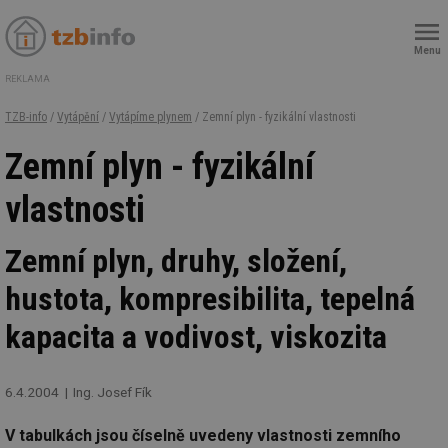
Menu
REKLAMA
TZB-info
/
Vytápění
/
Vytápíme plynem
/ Zemní plyn - fyzikální vlastnosti
Zemní plyn - fyzikální
vlastnosti
Zemní plyn, druhy, složení,
hustota, kompresibilita, tepelná
kapacita a vodivost, viskozita
6.4.2004
Ing. Josef Fík
V tabulkách jsou číselně uvedeny vlastnosti zemního