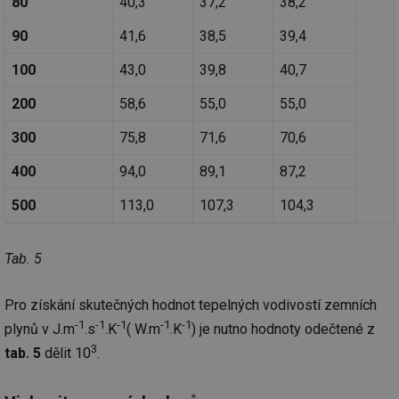
80
40,3
37,2
38,2
Doména
g_state
.forum.tzb-
Zavřením
Sl
90
41,6
38,5
39,4
info.cz
prohlížeče
př
po
100
43,0
39,8
40,7
g_csrf_token
.forum.tzb-
Zavřením
Sl
info.cz
prohlížeče
př
200
58,6
55,0
55,0
po
id
konference.tzb-
1 rok
Te
300
75,8
71,6
70,6
info.cz
co
po
vy
400
94,0
89,1
87,2
se
500
113,0
107,3
104,3
_hjAbsoluteSessionInProgress
29 minut
So
Hotjar Ltd
59 sekund
na
.tzb-info.cz
ab
sl
Tab. 5
ce
pr
poč
Ne
Pro získání skutečných hodnot tepelných vodivostí zemních
žá
id
-1
-1
-1
-1
-1
plynů v J.m
.s
.K
( W.m
.K
) je nutno hodnoty odečtené z
in
3
tab. 5
dělit 10
.
id
vetrani.tzb-
10 let
Te
info.cz
co
po
vy