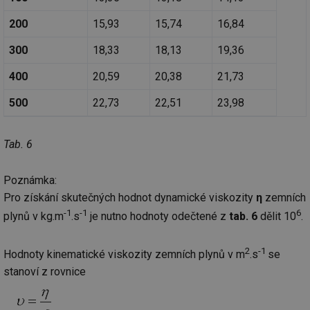
59 sekund
co
vetrani.tzb-
na
info.cz
ab
200
15,93
15,74
16,84
Ho
zd
300
18,33
18,13
19,36
ná
za
vz
400
20,59
20,38
21,73
de
de
re
500
22,73
22,51
23,98
we
id
voda.tzb-
10 let
Te
info.cz
co
Tab. 6
po
vy
se
Poznámka:
id
kalkulator.tzb-
1 rok
Te
Pro získání skutečných hodnot dynamické viskozity
η
zemních
info.cz
co
po
-1
-1
6
plynů v kg.m
.s
je nutno hodnoty odečtené z
tab. 6
dělit 10
.
vy
se
id
oze.tzb-info.cz
10 let
Te
2
-1
Hodnoty kinematické viskozity zemních plynů v m
.s
se
co
po
stanoví z rovnice
vy
se
_hjIncludedInSessionSample
1 minuta
Te
Hotjar Ltd