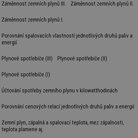
Záměnnost zemních plynů III.
Záměnnost zemních plynů II.
ná
za
vz
de
Záměnnost zemních plynů I.
de
re
we
Porovnání spalovacích vlastností jednotlivých druhů paliv a
__gfp_64b
1 rok
Je
Gemius
energií
so
.tzb-info.cz
kt
spr
da
Plynové spotřebiče (III)
Plynové spotřebiče (II)
co
ná
we
Plynové spotřebiče (I)
__cf_bm
29 minut
Te
Cloudflare Inc.
59 sekund
co
.vimeo.com
po
Účtování spotřeby zemního plynu v kilowatthodinách
ro
li
To
př
Porovnání cenových relací jednotlivých druhů paliv a energií
by
po
zp
po
Zemní plyn, zápalná a spalovací teplota, mez zápalnosti,
we
teplota plamene aj.
st
sid
forum.tzb-
1 rok
To