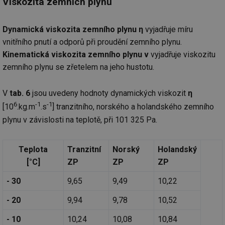
Viskozita zemních plynů
se
_hjIncludedInSessionSample
1 minuta
Te
Hotjar Ltd
59 sekund
co
elektro.tzb-
Dynamická viskozita zemního plynu η
vyjadřuje míru
na
info.cz
ab
vnitřního pnutí a odporů při proudění zemního plynu.
Ho
Kinematická viskozita zemního plynu ν
vyjadřuje viskozitu
zd
ná
zemního plynu se zřetelem na jeho hustotu.
za
vz
de
de
V
tab. 6
jsou uvedeny hodnoty dynamických viskozit
η
re
we
6
-1
-1
[10
.kg.m
.s
] tranzitního, norského a holandského zemního
mv
2 měsíce 4
Te
plynu v závislosti na teplotě, při 101 325 Pa.
Airtable
týdny
co
.tzb-info.cz
po
sl
už
Teplota
Tranzitní
Norský
Holandský
int
vý
[°C]
ZP
ZP
ZP
vl
po
- 30
9,65
9,49
10,22
Air
us
už
- 20
9,94
9,78
10,52
pr
int
tě
- 10
10,24
10,08
10,84