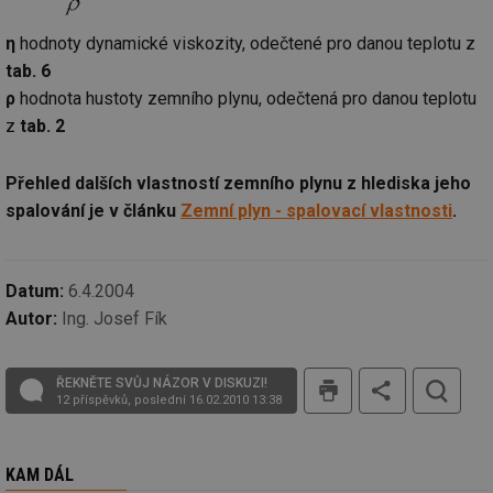
59 sekund
co
oze.tzb-info.cz
na
ab
η
hodnoty dynamické viskozity, odečtené pro danou teplotu z
Ho
zd
tab. 6
ná
ρ
hodnota hustoty zemního plynu, odečtená pro danou teplotu
za
vz
z
tab. 2
de
de
re
we
Přehled dalších vlastností zemního plynu z hlediska jeho
_dc_gtm_UA-5901706-1
.tzb-info.cz
58 sekund
Te
spalování je v článku
Zemní plyn - spalovací vlastnosti
.
co
př
w
po
Sp
Datum:
6.4.2004
Go
da
Autor:
Ing. Josef Fík
kó
Po
lz
tis
za
ŘEKNĚTE SVŮJ NÁZOR V DISKUZI!
nu
12 příspěvků, poslední 16.02.2010 13:38
be
sk
fu
sp
ná
KAM DÁL
je