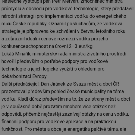
Následně vystoupil pan Petr Mervart, zmocněnec ministra
průmyslu a obchodu pro vodíkové technologie, který představil
národní strategii pro implementaci vodíku do energetického
mixu České republiky. Oznámil posluchačům, že vodíková
strategie je připravena ke schválení v červnu letošního roku
a zdůraznil ideální cenové rozmezí vodíku pro jeho
konkurenceschopnost na úrovni 2–3 eur/kg.
Lukáš Minařík, ministerský rada ministra životního prostředí
hovořil především o potřebě podpory pro vodíkové
technologie a jejich logické využití s ohledem pro
dekarbonizaci Evropy.
Další přednášející, Dan Jiránek ze Svazu měst a obcí ČR
prezentoval především pohled české municipality na téma
vodíku. Kladl důraz především na to, že ze strany měst a obcí
je v současné době prozatím mnohem více otázek než
odpovědí, přičemž nejčastěji zaznívají otázky na cenu vodíku,
finanční podporu pro vodíkové aplikace a na praktickou
funkčnost. Pro města a obce je energetika palčivé téma, ale