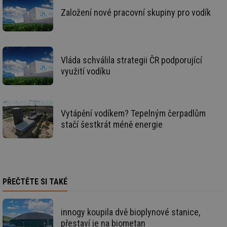
př
by
Založení nové pracovní skupiny pro vodík
po
zp
po
we
st
Vláda schválila strategii ČR podporující
sid
forum.tzb-
1 rok
To
info.cz
bě
využití vodíku
so
al
na
so
re
pr
Vytápění vodíkem? Tepelným čerpadlům
po
stačí šestkrát méně energie
sp
rel
_hjIncludedInSessionSample
1 minuta
Te
Hotjar Ltd
59 sekund
co
energetika.tzb-
na
info.cz
ab
Ho
PŘEČTĚTE SI TAKÉ
zd
ná
za
vz
de
innogy koupila dvě bioplynové stanice,
de
přestaví je na biometan
re