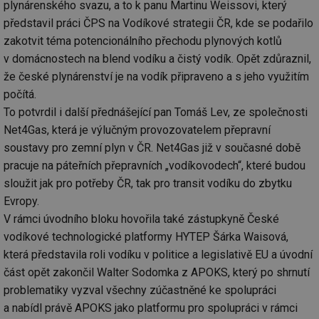
plynárenského svazu, a to k panu Martinu Weissovi, který
představil práci ČPS na Vodíkové strategii ČR, kde se podařilo
zakotvit téma potencionálního přechodu plynových kotlů
v domácnostech na blend vodíku a čistý vodík. Opět zdůraznil,
že české plynárenství je na vodík připraveno a s jeho využitím
počítá.
To potvrdil i další přednášející pan Tomáš Lev, ze společnosti
Net4Gas, která je výlučným provozovatelem přepravní
soustavy pro zemní plyn v ČR. Net4Gas již v současné době
pracuje na páteřních přepravních „vodíkovodech“, které budou
sloužit jak pro potřeby ČR, tak pro transit vodíku do zbytku
Evropy.
V rámci úvodního bloku hovořila také zástupkyně České
vodíkové technologické platformy HYTEP Šárka Waisová,
která představila roli vodíku v politice a legislativě EU a úvodní
část opět zakončil Walter Sodomka z APOKS, který po shrnutí
problematiky vyzval všechny zúčastněné ke spolupráci
a nabídl právě APOKS jako platformu pro spolupráci v rámci