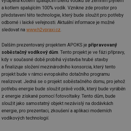
vytápěná kotlem spalujícím blend vodíku se zemním plynem
a kotlem spalujícím 100% vodík. Vznikne zde prostor pro
představení této technologie, který bude sloužit pro potřeby
odborné i laické veřejnosti. Aktuální informace je možné
sledovat na
www.h2vpraxi.cz
.
Dalším prezentovaný projektem APOKS je
připravovaný
soběstačný vodíkový dům
. Tento projekt je ve fázi přípravy,
kdy v současné době probíhá výstavba hrubé stavby
a finalizuje složení mezinárodního konsorcia, který tento
projekt bude v rámci evropského dotačního programu
realizovat. Jedná se o projekt soběstačného domu, pro jehož
potřebu energie bude sloužit právě vodík, který bude vyráběn
z energie získané pomocí fotovoltaiky. Tento dům, bude
sloužit jako samostatný objekt nezávislý na dodávkách
energie, pro prezentaci, zkoušení a aplikaci moderních
vodíkových technologií.