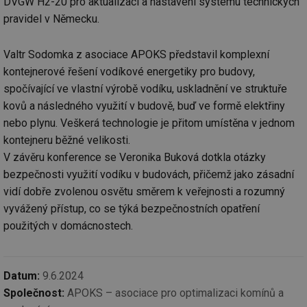
DVGW H2-20 pro aktualizaci a nastavení systému technických
id
forum.tzb-
1 rok
Te
pravidel v Německu.
info.cz
co
po
vy
Valtr Sodomka z asociace APOKS představil komplexní
se
kontejnerové řešení vodíkové energetiky pro budovy,
_hjIncludedInSessionSample
1 minuta
Te
Hotjar Ltd
59 sekund
co
vetrani.tzb-
spočívající ve vlastní výrobě vodíku, uskladnění ve struktuře
na
info.cz
ab
kovů a následného využití v budově, buď ve formě elektřiny
Ho
nebo plynu. Veškerá technologie je přitom umístěna v jednom
zd
ná
kontejneru běžné velikosti.
za
vz
V závěru konference se Veronika Buková dotkla otázky
de
de
bezpečnosti využití vodíku v budovách, přičemž jako zásadní
re
we
vidí dobře zvolenou osvětu směrem k veřejnosti a rozumný
vyvážený přístup, co se týká bezpečnostních opatření
id
voda.tzb-
10 let
Te
info.cz
co
použitých v domácnostech.
po
vy
se
id
kalkulator.tzb-
1 rok
Te
Datum:
9.6.2024
info.cz
co
po
Společnost:
APOKS – asociace pro optimalizaci komínů a
vy
se