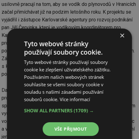
usilovně pracují na tom, aby se vodík do plynovodů v Hranicích
začal přimíchávat již na podzim letošního roku. K projektu se
vyjádřil i zástupce Karlovarské agentury pro rozvoj podnikání
pan Jiří Červinka, který je vodíkovým koordinátorem pro
×
Karlovarský kraj. Pan Červinka vyjádřil podporu tomuto
Tyto webové stránky
projektu, která je stvrzená i tím, že Karlovarský kraj finančně
podpořil kontroly spalinových cest a měření emisí v Hranicích.
používají soubory cookie.
Zároveň vyzval všechny zúčastněné ke spolupráci
Tyto webové stránky používají soubory
s Karlovarským krajem, který jim nabízí technickou i finanční
cookie ke zlepšení uživatelského zážitku.
podporu.
Používáním našich webových stránek
souhlasíte se všemi soubory cookie v
Další přednášející tohoto bloku, již představovali realizované
souladu s našimi zásadami používání
projekty ze soukromého sektoru. Pan Josef Lexa ze
souborů cookie.
Více informací
společnosti Devinn, ukázal
vodíkové prototypy
v praktickém
SHOW ALL PARTNERS
(1709) →
využití, kdy Devinn zrealizoval úspěšné projekty v rámci
vodíkové mobility (vodíková Tatra), vodíkových plnících stanic
a vodíkových úložišť. Devinn ukazuje, že využití vodíku již není
VŠE PŘIJMOUT
jen na straně plánů a příprav, ale skutečných a používaných