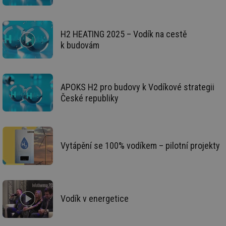
lz
za
nu
be
sk
H2 HEATING 2025 – Vodík na cestě
fu
sp
k budovám
ná
je
kte
id
př
úč
APOKS H2 pro budovy k Vodíkové strategii
An
České republiky
id
energetika.tzb-
10 let
Te
info.cz
co
po
vy
se
Vytápění se 100% vodíkem – pilotní projekty
_hjIncludedInSessionSample
1 minuta
Te
Hotjar Ltd
59 sekund
co
kalkulator.tzb-
na
info.cz
ab
Ho
zd
ná
Vodík v energetice
za
vz
de
de