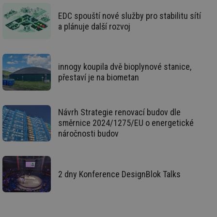
Ho
zd
EDC spouští nové služby pro stabilitu sítí
ná
a plánuje další rozvoj
za
vz
de
de
re
we
innogy koupila dvě bioplynové stanice,
id
mojefirma.tzb-
1 rok
Te
přestaví je na biometan
info.cz
co
po
vy
se
Návrh Strategie renovací budov dle
_hjIncludedInSessionSample
2 minuty
Te
Hotjar Ltd
směrnice 2024/1275/EU o energetické
co
forum.tzb-
na
info.cz
náročnosti budov
ab
Ho
zd
ná
za
vz
2 dny Konference DesignBlok Talks
de
de
re
we
_hjIncludedInSessionSample
1 minuta
Te
Hotjar Ltd