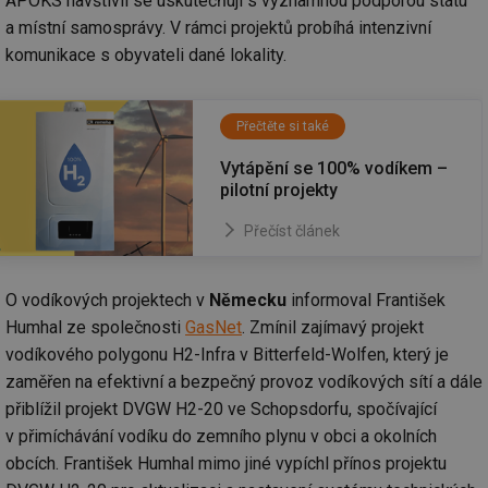
APOKS navštívil se uskutečňují s významnou podporou státu
vl
po
a místní samosprávy. V rámci projektů probíhá intenzivní
Air
us
komunikace s obyvateli dané lokality.
už
pr
int
tě
Přečtěte si také
id
vytapeni.tzb-
10 let
Te
info.cz
co
Vytápění se 100% vodíkem –
po
pilotní projekty
vy
se
Přečíst článek
id
stavba.tzb-
10 let
Te
info.cz
co
po
vy
se
O vodíkových projektech v
Německu
informoval František
Humhal ze společnosti
GasNet
. Zmínil zajímavý projekt
_hjFirstSeen
29 minut
So
Hotjar Ltd
59 sekund
na
.tzb-info.cz
vodíkového polygonu H2-Infra v Bitterfeld-Wolfen, který je
ab
sl
zaměřen na efektivní a bezpečný provoz vodíkových sítí a dále
ce
pr
přiblížil projekt DVGW H2-20 ve Schopsdorfu, spočívající
poč
v přimíchávání vodíku do zemního plynu v obci a okolních
Ne
žá
obcích. František Humhal mimo jiné vypíchl přínos projektu
id
in