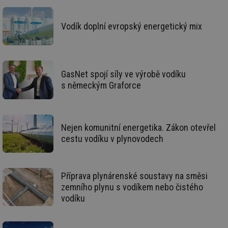
re
we
_hjIncludedInSessionSample
1 minuta
Te
Hotjar Ltd
Vodík doplní evropský energetický mix
59 sekund
co
voda.tzb-
na
info.cz
ab
Ho
zd
ná
GasNet spojí síly ve výrobě vodíku
za
vz
s německým Graforce
de
de
re
we
__gfp_64b
1 rok
Je
Gemius
Nejen komunitní energetika. Zákon otevřel
so
.tzb-info.cz
cestu vodíku v plynovodech
kt
spr
da
co
ná
we
Příprava plynárenské soustavy na směsi
zemního plynu s vodíkem nebo čistého
__cf_bm
29 minut
Te
Cloudflare Inc.
59 sekund
co
.vimeo.com
vodíku
po
ro
li
To