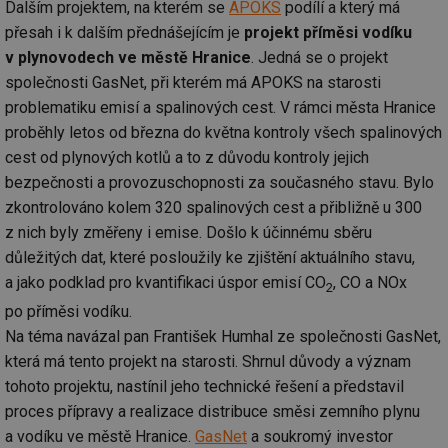
Dalším projektem, na kterém se
APOKS
podílí a který má
přesah i k dalším přednášejícím je
projekt příměsi vodíku
v plynovodech ve městě Hranice
. Jedná se o projekt
společnosti GasNet, při kterém má APOKS na starosti
problematiku emisí a spalinových cest. V rámci města Hranice
proběhly letos od března do května kontroly všech spalinových
cest od plynových kotlů a to z důvodu kontroly jejich
bezpečnosti a provozuschopnosti za současného stavu. Bylo
zkontrolováno kolem 320 spalinových cest a přibližně u 300
z nich byly změřeny i emise. Došlo k účinnému sběru
důležitých dat, které posloužily ke zjištění aktuálního stavu,
a jako podklad pro kvantifikaci úspor emisí CO
, CO a NOx
2
po příměsi vodíku.
Na téma navázal pan František Humhal ze společnosti GasNet,
která má tento projekt na starosti. Shrnul důvody a význam
tohoto projektu, nastínil jeho technické řešení a představil
proces přípravy a realizace distribuce směsi zemního plynu
a vodíku ve městě Hranice.
GasNet
a soukromý investor