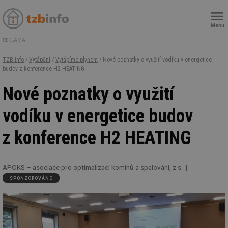
Menu
REKLAMA
TZB-info
/
Vytápění
/
Vytápíme plynem
/ Nové poznatky o využití vodíku v energetice
budov z konference H2 HEATING
Nové poznatky o využití
vodíku v energetice budov
z konference H2 HEATING
APOKS – asociace pro optimalizaci komínů a spalování, z.s.
SPONZOROVÁNO