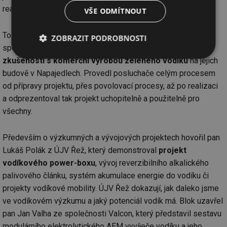
realizací.
VŠE ODMÍTNOUT
To ve své přednášce potvrdil i pan Václav Ochotný, ze
ZOBRAZIT PODROBNOSTI
společnosti Solar Global, který představil
praktické
Nezbytně
Výkonové
Soubory
zkušenosti s komerční výrobou zeleného vodíku
na jejich
nutné
soubory
cílení
budově v Napajedlech. Provedl posluchače celým procesem
soubory
od přípravy projektu, přes povolovací procesy, až po realizaci
a odprezentoval tak projekt uchopitelně a použitelně pro
všechny.
Funkční soubory
Nezařazené
soubory
Především o výzkumných a vývojových projektech hovořil pan
Lukáš Polák z ÚJV Řež, který demonstroval
projekt
vodíkového power-boxu
, vývoj reverzibilního alkalického
palivového článku, systém akumulace energie do vodíku či
projekty vodíkové mobility. ÚJV Řež dokazují, jak daleko jsme
Nezbytně nutné soubory
Výkonové soubory
ve vodíkovém výzkumu a jaký potenciál vodík má. Blok uzavřel
Soubory cílení
Funkční soubory
pan Jan Valha ze společnosti Valcon, který představil sestavu
Nezařazené soubory
modulárního elektrolytického AEM vyvíječe vodíku a jeho