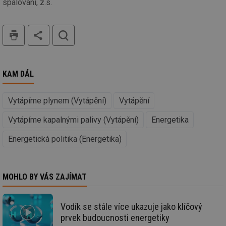
spalování, z.s.
id
oze.tzb-info.cz
10 let
Te
co
po
tisk
hledat
vy
se
_hjIncludedInSessionSample
1 minuta
Te
Hotjar Ltd
59 sekund
co
oze.tzb-info.cz
na
KAM DÁL
ab
Ho
zd
ná
Vytápíme plynem (Vytápění)
Vytápění
za
vz
Vytápíme kapalnými palivy (Vytápění)
Energetika
de
de
re
Energetická politika (Energetika)
we
_dc_gtm_UA-5901706-1
.tzb-info.cz
58 sekund
Te
co
př
MOHLO BY VÁS ZAJÍMAT
w
po
Sp
Go
da
Vodík se stále více ukazuje jako klíčový
kó
prvek budoucnosti energetiky
Po