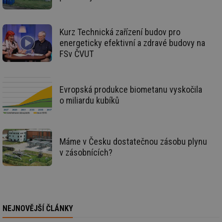
we
_hjIncludedInSessionSample
1 minuta
Te
Hotjar Ltd
59 sekund
co
stavba.tzb-
Kurz Technická zařízení budov pro
na
info.cz
ab
energeticky efektivní a zdravé budovy na
Ho
FSv ČVUT
zd
ná
za
vz
de
de
Evropská produkce biometanu vyskočila
re
o miliardu kubíků
we
id
www.tzb-
10 let
Te
info.cz
co
po
vy
Máme v Česku dostatečnou zásobu plynu
se
v zásobnících?
id
m.tzb-info.cz
10 let
Te
co
po
vy
se
_hjIncludedInSessionSample
1 minuta
Te
Hotjar Ltd
59 sekund
co
www.tzb-
NEJNOVĚJŠÍ ČLÁNKY
na
info.cz
ab