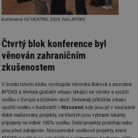
Ne
žá
id
in
konference H2 HEATING 2024, foto APOKS
id
vetrani.tzb-
10 let
Te
info.cz
co
po
vy
se
Čtvrtý blok konference byl
_hjIncludedInSessionSample
1 minuta
Te
Hotjar Ltd
věnován zahraničním
59 sekund
co
elektro.tzb-
na
info.cz
ab
zkušenostem
Ho
zd
ná
za
vz
V úvodu tohoto bloku vystoupila Veronika Buková z asociace
de
APOKS a shrnula globální situaci týkající se výroby a využití
de
re
vodíku v Evropě a blízkém okolí. Detailněji přiblížila situaci
we
využití vodíku v budovách v
Nizozemí
, kde jsou již v současné
mv
2 měsíce 4
Te
Airtable
týdny
co
.tzb-info.cz
době realizovány projekty, ve kterých jsou vybrané lokality
po
sl
připojeny na odběr 100% vodíku. Další projekty probíhají nebo
už
jsou před zahájením. Nizozemské vodíkové projekty, které
int
vý