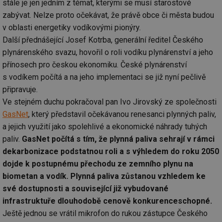
stále je jen jedním z témat, kterými se musí starostové
zabývat. Nelze proto očekávat, že právě obce či města budou
v oblasti energetiky vodíkovými pionýry.
Další přednášející Josef Kotrba, generální ředitel Českého
plynárenského svazu, hovořil o roli vodíku plynárenství a jeho
přínosech pro českou ekonomiku. České plynárenství
s vodíkem počítá a na jeho implementaci se již nyní pečlivě
připravuje.
Ve stejném duchu pokračoval pan Ivo Jirovský ze společnosti
GasNet
, který představil očekávanou renesanci plynných paliv,
a jejich využití jako spolehlivé a ekonomické náhrady tuhých
paliv.
GasNet počítá s tím, že plynná paliva sehrají v rámci
dekarbonizace podstatnou roli a s výhledem do roku 2050
dojde k postupnému přechodu ze zemního plynu na
biometan a vodík. Plynná paliva zůstanou vzhledem ke
své dostupnosti a související již vybudované
infrastruktuře dlouhodobě cenově konkurenceschopné.
Ještě jednou se vrátil mikrofon do rukou zástupce Českého