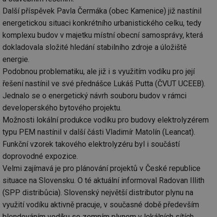
Další příspěvek Pavla Čermáka (obec Kamenice) již nastínil
energetickou situaci konkrétního urbanistického celku, tedy
komplexu budov v majetku místní obecní samosprávy, která
dokladovala složité hledání stabilního zdroje a úložiště
energie.
Podobnou problematiku, ale již i s využitím vodíku pro její
řešení nastínil ve své přednášce Lukáš Putta (ČVUT UCEEB).
Jednalo se o energetický návrh souboru budov v rámci
developerského bytového projektu.
Možnosti lokální produkce vodíku pro budovy elektrolyzérem
typu PEM nastínil v další části Vladimír Matolín (Leancat).
Funkční vzorek takového elektrolyzéru byl i součástí
doprovodné expozice.
Velmi zajímavá je pro plánování projektů v České republice
situace na Slovensku. O té aktuální informoval Radovan Illith
(SPP distribůcia). Slovenský největší distributor plynu na
využití vodíku aktivně pracuje, v současné době především
blendováním vodíku se zemním plynem v lokálních sítích