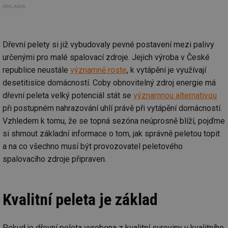
REKLAMA
Dřevní pelety si již vybudovaly pevné postavení mezi palivy
určenými pro malé spalovací zdroje. Jejich výroba v České
republice neustále
významně roste
, k vytápění je využívají
desetitisíce domácností. Coby obnovitelný zdroj energie má
dřevní peleta velký potenciál stát se
významnou alternativou
při postupném nahrazování uhlí právě při vytápění domácností.
Vzhledem k tomu, že se topná sezóna neúprosně blíží, pojďme
si shrnout základní informace o tom, jak správně peletou topit
a na co všechno musí být provozovatel peletového
spalovacího zdroje připraven.
Kvalitní peleta je základ
Pokud je dřevní peleta vyrobena z kvalitní suroviny u kvalitního