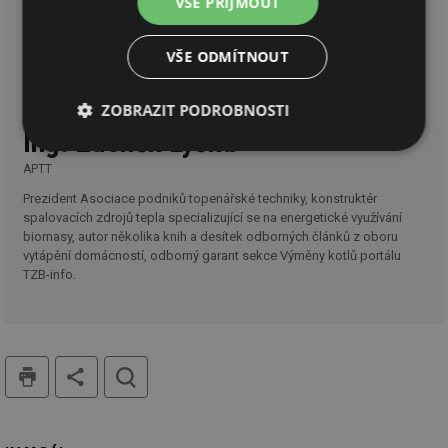
VŠE PŘIJMOUT
VŠE ODMÍTNOUT
ZOBRAZIT PODROBNOSTI
Ing. Zdeněk Lyčka
Nezbytně
Výkonové
Soubory
nutné
soubory
cílení
APTT
soubory
Prezident Asociace podniků topenářské techniky, konstruktér
spalovacích zdrojů tepla specializující se na energetické využívání
biomasy, autor několika knih a desítek odborných článků z oboru
vytápění domácností, odborný garant sekce Výměny kotlů portálu
Funkční soubory
Nezařazené
TZB-info.
soubory
tisk
hledat
Nezbytně nutné soubory
Výkonové soubory
Soubory cílení
Funkční soubory