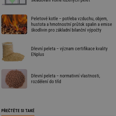
žá
id
in
id
forum.tzb-
1 rok
Te
Peletové kotle – potřeba vzduchu, objem,
info.cz
co
po
hustota a hmotnostní průtok spalin a emise
vy
škodlivin pro základní bilanční výpočty
se
_hjIncludedInSessionSample
1 minuta
Te
Hotjar Ltd
59 sekund
co
vetrani.tzb-
na
info.cz
ab
Dřevní peleta – význam certifikace kvality
Ho
ENplus
zd
ná
za
vz
de
de
Dřevní peleta – normativní vlastnosti,
re
we
rozdělení do tříd
id
voda.tzb-
10 let
Te
info.cz
co
po
vy
se
id
kalkulator.tzb-
1 rok
Te
PŘEČTĚTE SI TAKÉ
info.cz
co