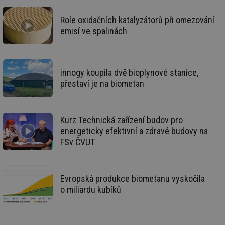
po
vy
se
Role oxidačních katalyzátorů při omezování
emisí ve spalinách
id
oze.tzb-info.cz
10 let
Te
co
po
vy
se
innogy koupila dvě bioplynové stanice,
_hjIncludedInSessionSample
1 minuta
Te
Hotjar Ltd
59 sekund
co
oze.tzb-info.cz
přestaví je na biometan
na
ab
Ho
zd
ná
Kurz Technická zařízení budov pro
za
energeticky efektivní a zdravé budovy na
vz
de
FSv ČVUT
de
re
we
_dc_gtm_UA-5901706-1
.tzb-info.cz
58 sekund
Te
Evropská produkce biometanu vyskočila
co
př
o miliardu kubíků
w
po
Sp
Go
da