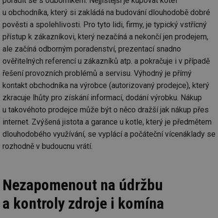
poradit se s odborníkem. Nejjistější je kupovat kotel
u obchodníka, který si zakládá na budování dlouhodobě dobré
pověsti a spolehlivosti. Pro tyto lidi, firmy, je typický vstřícný
přístup k zákazníkovi, který nezačíná a nekončí jen prodejem,
ale začíná odborným poradenství, prezentací snadno
ověřitelných referencí u zákazníků atp. a pokračuje i v případě
řešení provozních problémů a servisu. Výhodný je přímý
kontakt obchodníka na výrobce (autorizovaný prodejce), který
zkracuje lhůty pro získání informací, dodání výrobku. Nákup
u takovéhoto prodejce může být o něco dražší jak nákup přes
internet. Zvýšená jistota a garance u kotle, který je předmětem
dlouhodobého využívání, se vyplácí a počáteční vícenáklady se
rozhodně v budoucnu vrátí.
Nezapomenout na údržbu
a kontroly zdroje i komína