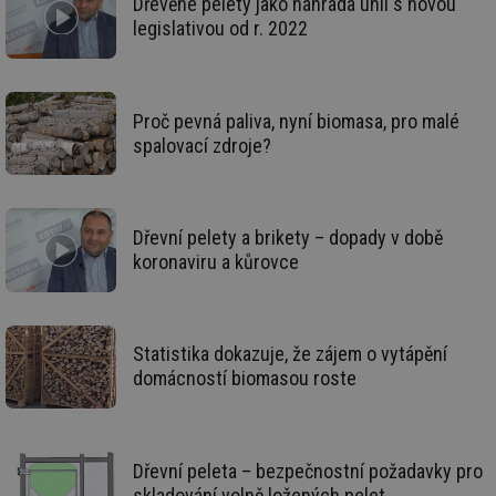
Dřevěné pelety jako náhrada uhlí s novou
int
legislativou od r. 2022
vý
vl
po
Air
us
už
Proč pevná paliva, nyní biomasa, pro malé
pr
int
spalovací zdroje?
tě
id
vytapeni.tzb-
10 let
Te
info.cz
co
po
vy
Dřevní pelety a brikety – dopady v době
se
koronaviru a kůrovce
id
stavba.tzb-
10 let
Te
info.cz
co
po
vy
se
Statistika dokazuje, že zájem o vytápění
_hjFirstSeen
29 minut
So
Hotjar Ltd
domácností biomasou roste
59 sekund
na
.tzb-info.cz
ab
sl
ce
pr
poč
Dřevní peleta – bezpečnostní požadavky pro
Ne
skladování volně ložených pelet