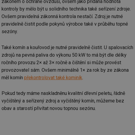
zákonem o ochraně ovzduší, ovšem jako přidaná hodnota
kontroly by mělo být u solidního technika také seřízení zdroje.
Ovšem pravidelná zákonná kontrola nestačí. Zdroj je nutné
pravidelně čistit podle pokynů výrobce také v průběhu topné
sezóny.
Také komín a kouřovod je nutné pravidelně čistit. U spalovacích
zdrojů na pevná paliva do výkonu 50 kW to má být dle délky
ročního provozu 2× až 3× ročně a čištění si může provést
provozovatel sám. Ovšem minimálně 1× za rok by ze zákona
měl komín
překontrolovat také kominík
.
Pokud tedy máme naskladněnu kvalitní dřevní peletu, řádně
vyčištěný a seřízený zdroj a vyčištěný komín, můžeme bez
obav a starostí přivítat novou topnou sezónu.