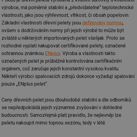
výrobce, má poměrně stabilní a „předvídatelné“ teplotechnické
vlastnosti, jako jsou výhřevnost, vlhkost, či obsah popelovin.
Základní vlastnosti dřevní pelety jsou
definovány normou
,
ovšem s dodržováním normy při jejich výrobě to může být
zvláště u některých importovaných pelet všelijak. Proto se
rozhodně vyplatí nakupovat certifikované pelety, označené
ochrannou známkou
ENplus
. Výroba a vlastnosti takto
označených pelet je průběžně kontrolována certifikačním
orgánem, což zaručuje jejich konstantní vysokou kvalitu.
Někteří výrobci spalovacích zdrojů dokonce vyžadují spalování
pouze „ENplus pelet“.
Ceny dřevních pelet jsou dlouhodobě stabilní a dle odborníků
se nepředpokládá jejich významné zvyšování v dohledné
budoucnosti. Samozřejmě platí pravidlo, že nejlevněji lze
peletu nakoupit mimo topnou sezónu, tedy v létě.