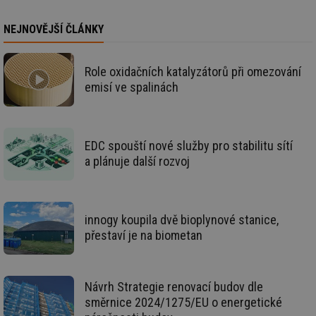
kó
Po
lz
NEJNOVĚJŠÍ ČLÁNKY
za
nu
be
sk
Role oxidačních katalyzátorů při omezování
fu
sp
emisí ve spalinách
ná
je
kte
id
př
úč
EDC spouští nové služby pro stabilitu sítí
An
a plánuje další rozvoj
id
energetika.tzb-
10 let
Te
info.cz
co
po
vy
se
innogy koupila dvě bioplynové stanice,
přestaví je na biometan
_hjIncludedInSessionSample
1 minuta
Te
Hotjar Ltd
59 sekund
co
kalkulator.tzb-
na
info.cz
ab
Ho
zd
Návrh Strategie renovací budov dle
ná
směrnice 2024/1275/EU o energetické
za
vz