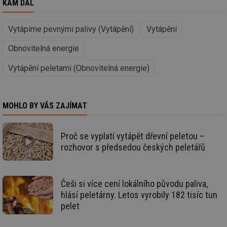
KAM DÁL
Nezařazené soubory
Vytápíme pevnými palivy (Vytápění)
Vytápění
Nezbytně nutné soubory cookie umožňují základní
funkce webových stránek, jako je přihlášení
Obnovitelná energie
uživatele a správa účtu. Webové stránky nelze bez
nezbytně nutných souborů cookie správně používat.
Vytápění peletami (Obnovitelná energie)
Provider
/
Název
Vyprší
Po
Doména
g_state
.forum.tzb-
Zavřením
Sl
info.cz
prohlížeče
př
MOHLO BY VÁS ZAJÍMAT
po
g_csrf_token
.forum.tzb-
Zavřením
Sl
info.cz
prohlížeče
př
Proč se vyplatí vytápět dřevní peletou –
po
rozhovor s předsedou českých peletářů
id
konference.tzb-
1 rok
Te
info.cz
co
po
vy
se
Češi si více cení lokálního původu paliva,
hlásí peletárny. Letos vyrobily 182 tisíc tun
_hjAbsoluteSessionInProgress
29 minut
So
Hotjar Ltd
59 sekund
na
.tzb-info.cz
pelet
ab
sl
ce