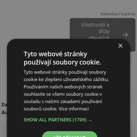
Následující kapitola
Vlastnosti a
třídy
dřevních
×
pelet
Tyto webové stránky
VŠECHNY KAPITOLY TÉMATU „VYTÁPĚNÍ PELETAMI“
používají soubory cookie.
Tyto webové stránky používají soubory
cookie ke zlepšení uživatelského zážitku.
Používáním našich webových stránek
souhlasíte se všemi soubory cookie v
souladu s našimi zásadami používání
Datum:
1.9.2020, AKTUALIZOVÁNO 23.8.2022
souborů cookie.
Více informací
Autor:
Ing. Zdeněk Lyčka,
APTT
všechny články autora
SHOW ALL PARTNERS
(1709) →