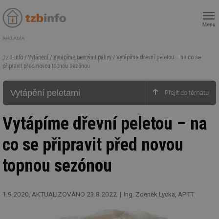
Menu
REKLAMA
TZB-info
/
Vytápění
/
Vytápíme pevnými palivy
/ Vytápíme dřevní peletou – na co se
připravit před novou topnou sezónou
Vytápění peletami
Vytápíme dřevní peletou – na
co se připravit před novou
topnou sezónou
1.9.2020, AKTUALIZOVÁNO 23.8.2022
Ing. Zdeněk Lyčka, APTT