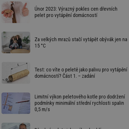
pr
poč
Únor 2023: Výrazný pokles cen dřevních
Ne
pelet pro vytápění domácností
žá
id
in
id
vetrani.tzb-
10 let
Te
info.cz
co
Za velkých mrazů stačí vytápět obývák jen na
po
vy
15 °C
se
_hjIncludedInSessionSample
1 minuta
Te
Hotjar Ltd
59 sekund
co
elektro.tzb-
na
info.cz
ab
Test: co víte o peletě jako palivu pro vytápění
Ho
domácností? Část 1. – zadání
zd
ná
za
vz
de
de
Limitní výkon peletového kotle pro dodržení
re
podmínky minimální střední rychlosti spalin
we
0,5 m/s
mv
2 měsíce 4
Te
Airtable
týdny
co
.tzb-info.cz
po
sl
už