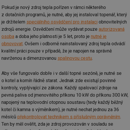
Pokud je nový zdroj tepla pořízen v rámci některého
z dotačních programů, je nutné, aby jej instaloval topenář, který
je držitelem
speciálního osvědčení pro instalaci
obnovitelných
zdrojů energie. Osvědčení může vydávat pouze
autorizovaná
osoba
a doba jeho platnosti je 5 let, proto je
nutné je
obnovovat
. Ovšem i odborně nainstalovaný zdroj tepla odvádí
kvalitní práci pouze v případě, že je napojen na správně
navrženou a dimenzovanou
spalinovou cestu
.
Aby vše fungovalo dobře i v další topné sezóně, je nutné se
o kotel a komín řádně starat. Jednak zde existují povinné
kontroly, vyplývající ze zákona. Každý spalovací zdroje na
pevná paliva od jmenovitého příkonu 10 kW do příkonu 300 kW,
napojený na teplovodní otopnou soustavu (tedy každý běžný
kotel či kamna s výměníkem), je nutné nechat jednou za 36
měsíců
překontrolovat technikem s příslušným oprávněním
.
Ten by měl ověřit, zda je zdroj provozován v souladu se