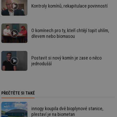
za
Kontroly komínů, rekapitulace povinností
nu
be
sk
fu
sp
ná
je
O komínech pro ty, kteří chtějí topit uhlím,
kte
dřevem nebo biomasou
id
př
úč
An
id
energetika.tzb-
10 let
Te
Postavit si nový komín je zase o něco
info.cz
co
po
jednodušší
vy
se
_hjIncludedInSessionSample
1 minuta
Te
Hotjar Ltd
59 sekund
co
kalkulator.tzb-
na
info.cz
ab
Ho
PŘEČTĚTE SI TAKÉ
zd
ná
za
vz
innogy koupila dvě bioplynové stanice,
de
přestaví je na biometan
de