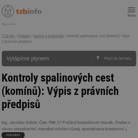
Menu
REKLAMA
TZB-info
/
Vytápění
/
Komíny a kouřovody
/ Kontroly spalinových cest (komínů): Výpis
z právních předpisů
Vytápíme plynem
Kontroly spalinových cest
(komínů): Výpis z právních
předpisů
Ing. Jaroslav Schön, Člen TNK 27 Požární bezpečnost staveb. Znalec v
oboru stavebnictví, stavební odvětví různá, specializace kominictví
ODBORNÝ