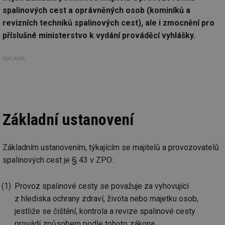
spalinových cest a oprávněných osob (kominíků a
revizních techniků spalinových cest), ale i zmocnění pro
příslušné ministerstvo k vydání prováděcí vyhlášky.
REKLAMA
Základní ustanovení
Základním ustanovením, týkajícím se majitelů a provozovatelů
spalinových cest je § 43 v ZPO:
Provoz spalinové cesty se považuje za vyhovující
z hlediska ochrany zdraví, života nebo majetku osob,
jestliže se čištění, kontrola a revize spalinové cesty
provádí způsobem podle tohoto zákona.