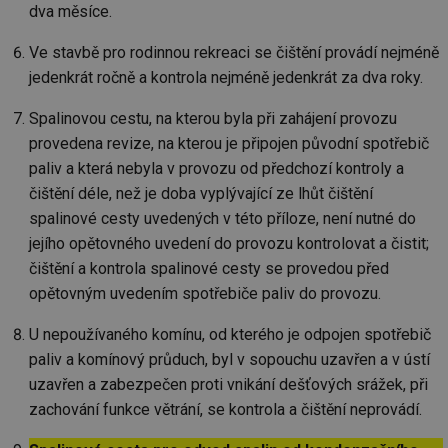
Ne
dva měsíce.
žá
id
in
Ve stavbě pro rodinnou rekreaci se čištění provádí nejméně
id
vetrani.tzb-
10 let
Te
jedenkrát ročně a kontrola nejméně jedenkrát za dva roky.
info.cz
co
po
vy
Spalinovou cestu, na kterou byla při zahájení provozu
se
provedena revize, na kterou je připojen původní spotřebič
_hjIncludedInSessionSample
1 minuta
Te
Hotjar Ltd
paliv a která nebyla v provozu od předchozí kontroly a
59 sekund
co
elektro.tzb-
na
info.cz
čištění déle, než je doba vyplývající ze lhůt čištění
ab
Ho
spalinové cesty uvedených v této příloze, není nutné do
zd
ná
jejího opětovného uvedení do provozu kontrolovat a čistit;
za
čištění a kontrola spalinové cesty se provedou před
vz
de
opětovným uvedením spotřebiče paliv do provozu.
de
re
we
U nepoužívaného komínu, od kterého je odpojen spotřebič
mv
2 měsíce 4
Te
Airtable
paliv a komínový průduch, byl v sopouchu uzavřen a v ústí
týdny
co
.tzb-info.cz
po
uzavřen a zabezpečen proti vnikání dešťových srážek, při
sl
zachování funkce větrání, se kontrola a čištění neprovádí.
už
int
vý