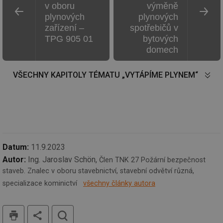
v oboru
výměně
id
forum.tzb-
1 rok
Te
plynových
plynových
info.cz
co
po
zařízení –
spotřebičů v
vy
TPG 905 01
bytových
se
domech
_hjIncludedInSessionSample
1 minuta
Te
Hotjar Ltd
59 sekund
co
vetrani.tzb-
na
info.cz
ab
VŠECHNY KAPITOLY TÉMATU „VYTÁPÍME PLYNEM“
Ho
zd
ná
za
vz
de
de
re
we
Datum:
11.9.2023
id
voda.tzb-
10 let
Te
info.cz
co
Autor:
Ing. Jaroslav Schön,
Člen TNK 27 Požární bezpečnost
po
staveb. Znalec v oboru stavebnictví, stavební odvětví různá,
vy
se
specializace kominictví
všechny články autora
id
kalkulator.tzb-
1 rok
Te
info.cz
co
po
tisk
hledat
vy
se