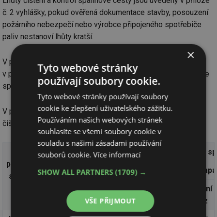
Lhůty čištění a kontrol spalinové cesty jsou uvedeny v příloze
č. 2 vyhlášky, pokud ověřená dokumentace stavby, posouzení
požárního nebezpečí nebo výrobce připojeného spotřebiče
paliv nestanoví lhůty kratší.
×
V příloze č. 1 je uveden způsob revize spalinové cesty,
Tyto webové stránky
v příloze č. 3 a 4 vzor zprávy o provedeném čištění a kontrole
používají soubory cookie.
spalinové cesty a vzor zprávy o revizi spalinové cesty.
Tyto webové stránky používají soubory
cookie ke zlepšení uživatelského zážitku.
V příloze č. 2 jsou uvedeny lhůty a podmínky pro provádění
Používáním našich webových stránek
čištění a kontrol spalinových cest:
souhlasíte se všemi soubory cookie v
souladu s našimi zásadami používání
Výkon
Činnost
Druh paliva připojeného sp
souborů cookie.
Více informací
připojeného
Pevné
Kapa
SHOW ALL PARTNERS
(1709) →
spotřebiče
paliv
Celoroční
Sezónní
Celoroční
VŠE PŘIJMOUT
provoz
provoz
provoz