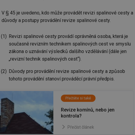
V § 45 je uvedeno, kdo může provádět revizi spalinové cesty a
důvody a postupy provádění revize spalinové cesty.
Revizi spalinové cesty provádí oprávněná osoba, která je
současně revizním technikem spalinových cest ve smyslu
zákona o uznávání výsledků dalšího vzdělávání (dále jen
„revizní technik spalinových cest“).
Důvody pro provádění revize spalinové cesty a způsob
tohoto provádění stanoví prováděcí právní předpis.
Přečtěte si také
Revize komínů, nebo jen
kontrola?
Přečíst článek