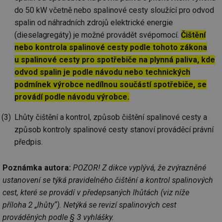
do 50 kW včetně nebo spalinové cesty sloužící pro odvod
spalin od náhradních zdrojů elektrické energie
(dieselagregáty) je možné provádět svépomocí.
Čištění
nebo kontrola spalinové cesty podle tohoto zákona
u spalinové cesty pro spotřebiče na plynná paliva, kde
odvod spalin je podle návodu nebo technických
podmínek výrobce nedílnou součástí spotřebiče, se
provádí podle návodu výrobce.
Lhůty čištění a kontrol, způsob čištění spalinové cesty a
způsob kontroly spalinové cesty stanoví prováděcí právní
předpis.
Poznámka autora:
POZOR! Z dikce vyplývá, že zvýrazněné
ustanovení se týká pravidelného čištění a kontrol spalinových
cest, které se provádí v předepsaných lhůtách (viz níže
příloha 2 „lhůty“). Netýká se revizí spalinových cest
prováděných podle § 3 vyhlášky.