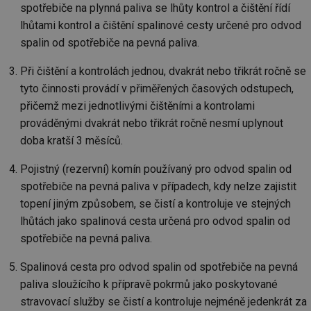
spotřebiče na plynná paliva se lhůty kontrol a čištění řídí
Nezbytně nutné soubory cookie umožňují základní
lhůtami kontrol a čištění spalinové cesty určené pro odvod
funkce webových stránek, jako je přihlášení
spalin od spotřebiče na pevná paliva.
uživatele a správa účtu. Webové stránky nelze bez
nezbytně nutných souborů cookie správně používat.
Při čištění a kontrolách jednou, dvakrát nebo třikrát ročně se
Provider
/
Název
Vyprší
Po
Doména
tyto činnosti provádí v přiměřených časových odstupech,
přičemž mezi jednotlivými čištěními a kontrolami
g_state
.forum.tzb-
Zavřením
Sl
info.cz
prohlížeče
př
prováděnými dvakrát nebo třikrát ročně nesmí uplynout
po
doba kratší 3 měsíců.
g_csrf_token
.forum.tzb-
Zavřením
Sl
info.cz
prohlížeče
př
po
Pojistný (rezervní) komín používaný pro odvod spalin od
id
konference.tzb-
1 rok
Te
spotřebiče na pevná paliva v případech, kdy nelze zajistit
info.cz
co
topení jiným způsobem, se čistí a kontroluje ve stejných
po
vy
lhůtách jako spalinová cesta určená pro odvod spalin od
se
spotřebiče na pevná paliva.
_hjAbsoluteSessionInProgress
29 minut
So
Hotjar Ltd
59 sekund
na
.tzb-info.cz
ab
Spalinová cesta pro odvod spalin od spotřebiče na pevná
sl
ce
paliva sloužícího k přípravě pokrmů jako poskytované
pr
stravovací služby se čistí a kontroluje nejméně jedenkrát za
poč