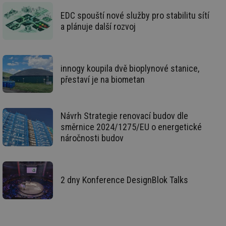
př
by
EDC spouští nové služby pro stabilitu sítí
po
zp
a plánuje další rozvoj
po
we
st
sid
forum.tzb-
1 rok
To
info.cz
bě
innogy koupila dvě bioplynové stanice,
so
přestaví je na biometan
al
na
so
re
pr
Návrh Strategie renovací budov dle
po
sp
směrnice 2024/1275/EU o energetické
rel
náročnosti budov
_hjIncludedInSessionSample
1 minuta
Te
Hotjar Ltd
59 sekund
co
energetika.tzb-
na
info.cz
ab
Ho
2 dny Konference DesignBlok Talks
zd
ná
za
vz
de
de
re