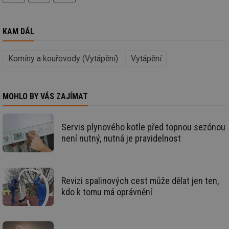
id
oze.tzb-info.cz
10 let
Te
co
po
KAM DÁL
vy
se
_hjIncludedInSessionSample
1 minuta
Te
Hotjar Ltd
Komíny a kouřovody (Vytápění)
Vytápění
59 sekund
co
oze.tzb-info.cz
na
ab
Ho
zd
MOHLO BY VÁS ZAJÍMAT
ná
za
vz
de
Servis plynového kotle před topnou sezónou
de
re
není nutný, nutná je pravidelnost
we
_dc_gtm_UA-5901706-1
.tzb-info.cz
58 sekund
Te
co
př
w
Revizi spalinových cest může dělat jen ten,
po
kdo k tomu má oprávnění
Sp
Go
da
kó
Po
lz