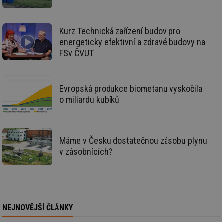
re
we
_hjIncludedInSessionSample
1 minuta
Te
Hotjar Ltd
59 sekund
co
Kurz Technická zařízení budov pro
voda.tzb-
na
info.cz
energeticky efektivní a zdravé budovy na
ab
Ho
FSv ČVUT
zd
ná
za
vz
de
Evropská produkce biometanu vyskočila
de
o miliardu kubíků
re
we
__gfp_64b
1 rok
Je
Gemius
so
.tzb-info.cz
kt
Máme v Česku dostatečnou zásobu plynu
spr
da
v zásobnících?
co
ná
we
__cf_bm
29 minut
Te
Cloudflare Inc.
59 sekund
co
.vimeo.com
po
ro
NEJNOVĚJŠÍ ČLÁNKY
li
To