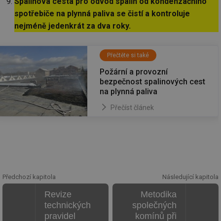
Spalinová cesta pro odvod spalin od kondenzačního
vl
po
spotřebiče na plynná paliva se čistí a kontroluje
Air
us
nejméně jedenkrát za dva roky.
už
pr
int
tě
Přečtěte si také
id
vytapeni.tzb-
10 let
Te
Požární a provozní
info.cz
co
po
bezpečnost spalinových cest
vy
na plynná paliva
se
id
stavba.tzb-
10 let
Te
Přečíst článek
info.cz
co
po
vy
se
_hjFirstSeen
29 minut
So
Hotjar Ltd
59 sekund
na
.tzb-info.cz
ab
sl
ce
Předchozí kapitola
Následující kapitola
pr
poč
Revize
Metodika
Ne
žá
technických
společných
id
pravidel
komínů při
in