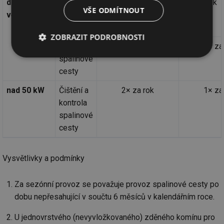
do 50 kW
Čištění
3× za rok
2× za
2× za rok
VŠE ODMÍTNOUT
včetně
spalinové
rok
cesty
ZOBRAZIT PODROBNOSTI
Kontrola
1× za rok
1× za
Nezbytně
Výkonové
Soubory
spalinové
nutné
soubory
cílení
cesty
soubory
nad 50 kW
Čištění a
2× za rok
1× za
kontrola
Funkční soubory
Nezařazené
spalinové
soubory
cesty
Vysvětlivky a podmínky
Za sezónní provoz se považuje provoz spalinové cesty po
Nezbytně nutné soubory
Výkonové soubory
dobu nepřesahující v součtu 6 měsíců v kalendářním roce.
Soubory cílení
Funkční soubory
U jednovrstvého (nevyvložkovaného) zděného komínu pro
Nezařazené soubory