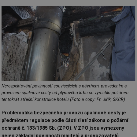
Nerespektování povinností souvisejících s návrhem, provedením a
provozem spalinové cesty od plynového krbu se vymstilo požárem -
tentokrát střešní konstrukce hotelu (Foto a copy: Fr. Jiřík, SKČR)
Problematika bezpečného provozu spalinové cesty je
předmětem regulace podle části třetí zákona o požární
ochraně č. 133/1985 Sb. (ZPO). V ZPO jsou vymezeny
nejen základní povinnosti majitelů a provozovatelů