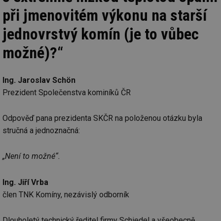
při jmenovitém výkonu na starší
jednovrstvý komín (je to vůbec
možné)?“
Ing. Jaroslav Schön
Prezident Společenstva kominíků ČR
Odpověď pana prezidenta SKČR na položenou otázku byla
stručná a jednoznačná:
„Není to možné“.
Ing. Jiří Vrba
člen TNK Komíny, nezávislý odborník
Dlouholetý technický ředitel firmy Schiedel a všeobecně