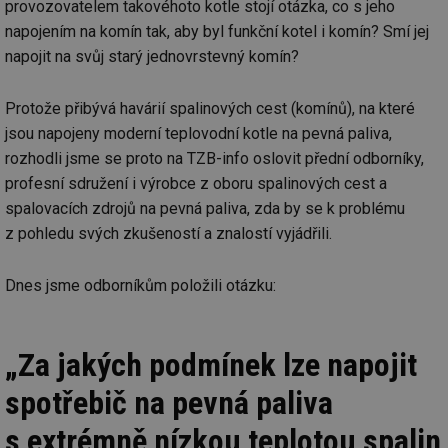
provozovatelem takovéhoto kotle stojí otázka, co s jeho
napojením na komín tak, aby byl funkční kotel i komín? Smí jej
napojit na svůj starý jednovrstevný komín?
Protože přibývá havárií spalinových cest (komínů), na které
jsou napojeny moderní teplovodní kotle na pevná paliva,
rozhodli jsme se proto na TZB-info oslovit přední odborníky,
profesní sdružení i výrobce z oboru spalinových cest a
spalovacích zdrojů na pevná paliva, zda by se k problému
z pohledu svých zkušeností a znalostí vyjádřili.
Dnes jsme odborníkům položili otázku:
„Za jakých podmínek lze napojit
spotřebič na pevná paliva
s extrémně nízkou teplotou spalin