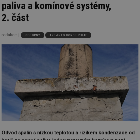
paliva a komínové systémy,
2. část
redakce
ODBORNÝ
TZB-INFO DOPORUČUJE
Odvod spalin s nízkou teplotou a rizikem kondenzace od