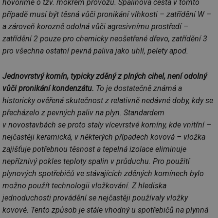
hovoříme o tzv. mokrém provozu. Spalinová cesta v tomto
případě musí být těsná vůči pronikání vlhkosti – zatřídění W –
a zároveň korozně odolná vůči agresivnímu prostředí –
zatřídění 2 pouze pro chemicky neošetřené dřevo, zatřídění 3
pro všechna ostatní pevná paliva jako uhlí, pelety apod.
Jednovrstvý komín, typicky zděný z plných cihel, není odolný
vůči pronikání kondenzátu.
To je dostatečně známá a
historicky ověřená skutečnost z relativně nedávné doby, kdy se
přecházelo z pevných paliv na plyn. Standardem
v novostavbách se proto staly vícevrstvé komíny, kde vnitřní –
nejčastěji keramická, v některých případech kovová – vložka
zajišťuje potřebnou těsnost a tepelná izolace eliminuje
nepříznivý pokles teploty spalin v průduchu. Pro použití
plynových spotřebičů ve stávajících zděných komínech bylo
možno použít technologii vložkování. Z hlediska
jednoduchosti provádění se nejčastěji používaly vložky
kovové. Tento způsob je stále vhodný u spotřebičů na plynná