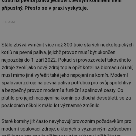
kotlů na pevná paliva jednovrstevným komínem není
přípustný. Přesto se v praxi vyskytuje.
REKLAMA
Stále zbývá vyměnit více než 300 tisíc starých neekologických
kotlů na pevná paliva, jejichž provoz musí být ukončen
nejpozději do 1. září 2022. Pokud si provozovatel takovéhoto
zdroje zvolí jako nový zdroj tepla opět kotel na biomasu či uhlí,
musí mimo jiné vyřešit také jeho napojení na komín. Moderní
spalovací zdroje na pevná paliva potřebují pro svůj spolehlivý
a bezpečný provoz moderní a funkční spalinové cesty. Co
platilo pro jejich napojení na komín po dlouhá desetiletí, se za
posledních několik málo let významně změnilo.
Staré komíny již často nevyhovují provozním požadavkům pro
moderní spalovací zdroje, u kterých s významným způsobem