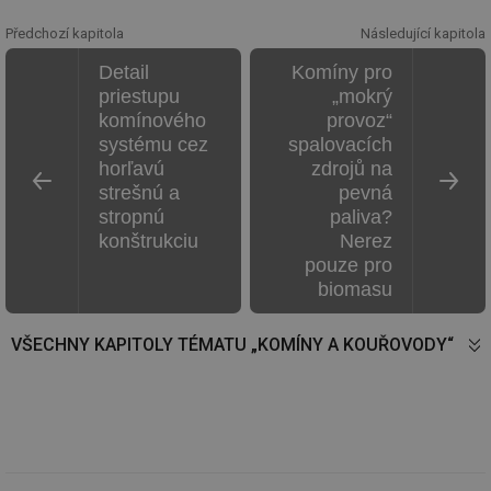
id
voda.tzb-
10 let
Te
info.cz
co
Předchozí kapitola
Následující kapitola
po
vy
se
Detail
Komíny pro
priestupu
„mokrý
id
kalkulator.tzb-
1 rok
Te
info.cz
co
komínového
provoz“
po
systému cez
spalovacích
vy
se
horľavú
zdrojů na
strešnú a
pevná
id
oze.tzb-info.cz
10 let
Te
co
stropnú
paliva?
po
vy
konštrukciu
Nerez
se
pouze pro
_hjIncludedInSessionSample
1 minuta
Te
Hotjar Ltd
biomasu
59 sekund
co
oze.tzb-info.cz
na
ab
VŠECHNY KAPITOLY TÉMATU „KOMÍNY A KOUŘOVODY“
Ho
zd
ná
za
vz
de
de
re
we