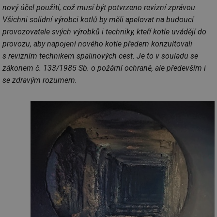
vy
nový účel použití, což musí být potvrzeno revizní zprávou.
se
Všichni solidní výrobci kotlů by měli apelovat na budoucí
_hjAbsoluteSessionInProgress
29 minut
So
Hotjar Ltd
provozovatele svých výrobků i techniky, kteří kotle uvádějí do
59 sekund
na
.tzb-info.cz
ab
provozu, aby napojení nového kotle předem konzultovali
sl
ce
s revizním technikem spalinových cest. Je to v souladu se
pr
poč
zákonem č. 133/1985 Sb. o požární ochraně, ale především i
Ne
se zdravým rozumem.
žá
id
in
id
vetrani.tzb-
10 let
Te
info.cz
co
po
vy
se
_hjIncludedInSessionSample
1 minuta
Te
Hotjar Ltd
59 sekund
co
elektro.tzb-
na
info.cz
ab
Ho
zd
ná
za
vz
de
de