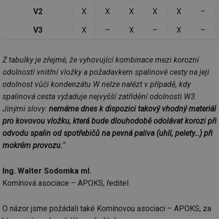
V2
X
X
X
X
X
–
V3
X
–
X
–
X
–
Z tabulky je zřejmé, že vyhovující kombinace mezi korozní
odolností vnitřní vložky a požadavkem spalinové cesty na její
odolnost vůči kondenzátu W nelze nalézt v případě, kdy
spalinová cesta vyžaduje nejvyšší zatřídění odolnosti W3.
Jinými slovy:
nemáme dnes k dispozici takový vhodný materiál
pro kovovou vložku, která bude dlouhodobě odolávat korozi při
odvodu spalin od spotřebičů na pevná paliva (uhlí, pelety…) při
mokrém provozu.
“
Ing. Walter Sodomka ml.
Komínová asociace – APOKS, ředitel
O názor jsme požádali také Komínovou asociaci – APOKS, za