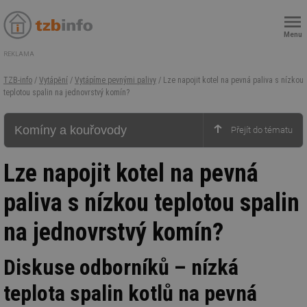
Menu
REKLAMA
TZB-info
/
Vytápění
/
Vytápíme pevnými palivy
/ Lze napojit kotel na pevná paliva s nízkou
teplotou spalin na jednovrstvý komín?
Komíny a kouřovody
Lze napojit kotel na pevná
paliva s nízkou teplotou spalin
na jednovrstvý komín?
Diskuse odborníků – nízká
teplota spalin kotlů na pevná