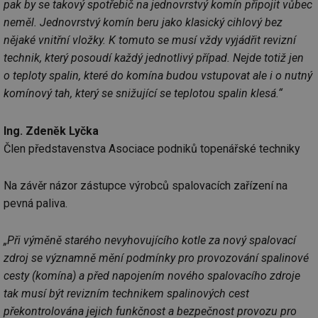
pak by se takový spotřebič na jednovrstvý komín připojit vůbec
neměl. Jednovrstvý komín beru jako klasický cihlový bez
nějaké vnitřní vložky. K tomuto se musí vždy vyjádřit revizní
technik, který posoudí každý jednotlivý případ. Nejde totiž jen
Nezbytně nutné soubory
Výkonové soubory
o teploty spalin, které do komína budou vstupovat ale i o nutný
Soubory cílení
Funkční soubory
komínový tah, který se snižující se teplotou spalin klesá.“
Nezařazené soubory
Nezbytně nutné soubory cookie umožňují základní
Ing. Zdeněk Lyčka
funkce webových stránek, jako je přihlášení
Člen představenstva Asociace podniků topenářské techniky
uživatele a správa účtu. Webové stránky nelze bez
nezbytně nutných souborů cookie správně používat.
Provider
/
Na závěr názor zástupce výrobců spalovacích zařízení na
Název
Vyprší
Po
Doména
pevná paliva.
g_state
.forum.tzb-
Zavřením
Sl
info.cz
prohlížeče
př
po
„Při výměně starého nevyhovujícího kotle za nový spalovací
g_csrf_token
.forum.tzb-
Zavřením
Sl
zdroj se významně mění podmínky pro provozování spalinové
info.cz
prohlížeče
př
po
cesty (komína) a před napojením nového spalovacího zdroje
tak musí být revizním technikem spalinových cest
id
konference.tzb-
1 rok
Te
info.cz
co
překontrolována jejich funkčnost a bezpečnost provozu pro
po