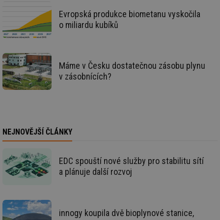
59 sekund
co
energetika.tzb-
na
info.cz
Evropská produkce biometanu vyskočila
ab
Ho
o miliardu kubíků
zd
ná
za
vz
de
de
Máme v Česku dostatečnou zásobu plynu
re
v zásobnících?
we
_hjIncludedInSessionSample
1 minuta
Te
Hotjar Ltd
59 sekund
co
stavba.tzb-
na
info.cz
ab
Ho
zd
NEJNOVĚJŠÍ ČLÁNKY
ná
za
vz
de
de
EDC spouští nové služby pro stabilitu sítí
re
a plánuje další rozvoj
we
id
www.tzb-
10 let
Te
info.cz
co
po
vy
innogy koupila dvě bioplynové stanice,
se