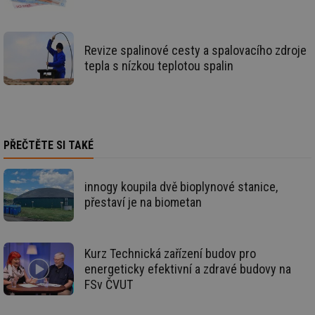
co
ná
we
Revize spalinové cesty a spalovacího zdroje
__cf_bm
29 minut
Te
Cloudflare Inc.
59 sekund
co
.vimeo.com
tepla s nízkou teplotou spalin
po
ro
li
To
př
by
po
zp
PŘEČTĚTE SI TAKÉ
po
we
st
innogy koupila dvě bioplynové stanice,
sid
forum.tzb-
1 rok
To
info.cz
bě
přestaví je na biometan
so
al
na
so
re
Kurz Technická zařízení budov pro
pr
po
energeticky efektivní a zdravé budovy na
sp
FSv ČVUT
rel
_hjIncludedInSessionSample
1 minuta
Te
Hotjar Ltd