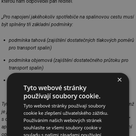
kterou nám odpověděl pan ředitel.
„Pro napojení jakéhokoliv spotřebiče na spalinovou cestu musí
být splněny tři základní podmínky:
podmínka tahová (zajištění dostatečných tlakových poměrů
pro transport spalin)
podmínka objemová (zajištění dostatečného průtoku pro
transport spalin)
×
podmínka teplotní (zajištění teploty spalin nad jejich
Tyto webové stránky
rosným bodem)
používají soubory cookie.
Tyto podmínky musí být splněny všechny tři současně, přičemž
Tyto webové stránky používají soubory
je jasné, že jdou v principu „proti sobě“ a nevystačíme tedy
cookie ke zlepšení uživatelského zážitku.
s obecnými poučkami typu „komín co nejvyšší nebo největší“
Používáním našich webových stránek
apod., ale v každém konkrétním případě musíme hledat řešení
souhlasíte se všemi soubory cookie v
optimální.
souladu s našimi zásadami používání