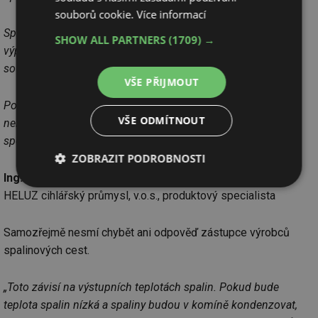
souborů cookie.
Více informací
Splnění podmínek provozu lze poměrně jednoduše ověřit
SHOW ALL PARTNERS
(1709) →
výpočtem dle ČSN EN 13 384 s použitím certifikovaného
softwaru.
VŠE PŘIJMOUT
Pokud neobejdu teplotní podmínku (což by nikdo udělat
VŠE ODMÍTNOUT
neměl), ve většině případů spotřebiče na uhlí nevyhoví a
spotřebiče na dřevo nevyhoví v cca pětině případů.“
ZOBRAZIT PODROBNOSTI
Ing. Martin Coufalík
Nezbytně
Výkonové
Soubory
HELUZ cihlářský průmysl, v.o.s., produktový specialista
nutné
soubory
cílení
soubory
Samozřejmě nesmí chybět ani odpověď zástupce výrobců
spalinových cest.
Funkční soubory
Nezařazené
soubory
„Toto závisí na výstupních teplotách spalin. Pokud bude
teplota spalin nízká a spaliny budou v komíně kondenzovat,