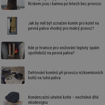
59 sekund
co
kalkulator.tzb-
Rizikem jsou i kamna po letech bez provozu
na
info.cz
ab
Ho
zd
ná
za
Jak by měl být označen komín pro kotel na
vz
pevná paliva vhodný pro mokrý provoz?
de
de
re
we
_hjIncludedInSessionSample
1 minuta
Te
Hotjar Ltd
Kde je hranice pro snižování teploty spalin
59 sekund
co
voda.tzb-
na
info.cz
spotřebičů na pevná paliva?
ab
Ho
zd
ná
za
vz
Dehtování komínů při provozu nízkoemisních
de
kotlů na tuhá paliva
de
re
we
__gfp_64b
1 rok
Je
Gemius
so
.tzb-info.cz
Kondenzační uhelné kotle – nechtěné dítě
kt
spr
ekodesignu
da