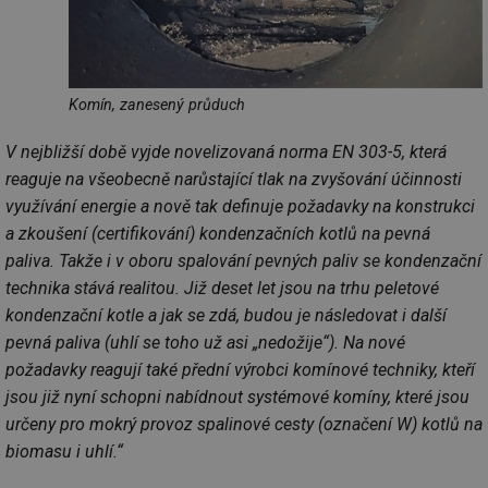
re
we
mv
2 měsíce 4
Te
Airtable
týdny
co
.tzb-info.cz
po
Komín, zanesený průduch
sl
už
int
V nejbližší době vyjde novelizovaná norma EN 303-5, která
vý
vl
reaguje na všeobecně narůstající tlak na zvyšování účinnosti
po
Air
využívání energie a nově tak definuje požadavky na konstrukci
us
už
a zkoušení (certifikování) kondenzačních kotlů na pevná
pr
int
paliva. Takže i v oboru spalování pevných paliv se kondenzační
tě
technika stává realitou. Již deset let jsou na trhu peletové
id
vytapeni.tzb-
10 let
Te
kondenzační kotle a jak se zdá, budou je následovat i další
info.cz
co
po
pevná paliva (uhlí se toho už asi „nedožije“). Na nové
vy
se
požadavky reagují také přední výrobci komínové techniky, kteří
jsou již nyní schopni nabídnout systémové komíny, které jsou
id
stavba.tzb-
10 let
Te
info.cz
co
určeny pro mokrý provoz spalinové cesty (označení W) kotlů na
po
vy
biomasu i uhlí.“
se