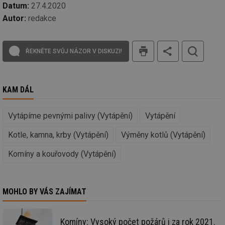
_dc_gtm_UA-5901706-1
.tzb-info.cz
58 sekund
Te
Datum:
27.4.2020
co
Autor:
redakce
př
w
po
Sp
tisk
Go
ŘEKNĚTE SVŮJ NÁZOR V DISKUZI!
da
kó
Po
lz
za
KAM DÁL
nu
be
sk
fu
Vytápíme pevnými palivy (Vytápění)
Vytápění
sp
ná
je
Kotle, kamna, krby (Vytápění)
Výměny kotlů (Vytápění)
kte
id
př
Komíny a kouřovody (Vytápění)
úč
An
id
energetika.tzb-
10 let
Te
info.cz
co
MOHLO BY VÁS ZAJÍMAT
po
vy
se
Komíny: Vysoký počet požárů i za rok 2021.
_hjIncludedInSessionSample
1 minuta
Te
Hotjar Ltd