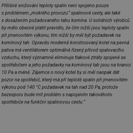
_hjFirstSeen
29 minut
So
Hotjar Ltd
59 sekund
na
.tzb-info.cz
Přílišné snižování teploty spalin není spojeno pouze
ab
s problémem „mokrého provozu“ spalinové cesty, ale také
sl
ce
s dosažením požadovaného tahu komína. U solidních výrobců
pr
poč
by mělo obecně platit pravidlo, že čím nižší jsou teploty spalin
Ne
žá
při jmenovitém výkonu, tím nižší by měl být požadavek na
id
in
komínový tah. Opravdu moderně konstruovaný kotel na pevná
paliva má ventilátorem optimálně řízený přívod spalovacího
id
forum.tzb-
1 rok
Te
info.cz
co
vzduchu, který významně eliminuje tlakové ztráty spojené se
po
vy
spotřebičem a jeho požadavky na komínový tah jsou na hranici
se
10 Pa a méně. Zájemce o nový kotel by si měl naopak dát
_hjIncludedInSessionSample
1 minuta
Te
Hotjar Ltd
pozor na spotřebič, který má při teplotě spalin při jmenovitém
59 sekund
co
vetrani.tzb-
na
info.cz
výkonu pod 140 °C požadavek na tah nad 20 Pa, protože
ab
Ho
bezesporu bude mít problém s napojením takovéhoto
zd
ná
spotřebiče na funkční spalinovou cestu.“
za
vz
de
de
re
we