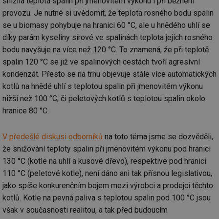
snížila teplota spalin při jmenovitém výkonu i při běžném
provozu. Je nutné si uvědomit, že teplota rosného bodu spalin
se u biomasy pohybuje na hranici 60 °C, ale u hnědého uhlí se
díky parám kyseliny sírové ve spalinách teplota jejich rosného
bodu navyšuje na více než 120 °C. To znamená, že při teplotě
spalin 120 °C se již ve spalinových cestách tvoří agresívní
kondenzát. Přesto se na trhu objevuje stále více automatických
kotlů na hnědé uhlí s teplotou spalin při jmenovitém výkonu
nižší než 100 °C, či peletových kotlů s teplotou spalin okolo
hranice 80 °C.
V předešlé diskusi odborníků
na toto téma jsme se dozvěděli,
že snižování teploty spalin při jmenovitém výkonu pod hranici
130 °C (kotle na uhlí a kusové dřevo), respektive pod hranici
110 °C (peletové kotle), není dáno ani tak přísnou legislativou,
jako spíše konkurenčním bojem mezi výrobci a prodejci těchto
kotlů. Kotle na pevná paliva s teplotou spalin pod 100 °C jsou
však v současnosti realitou, a tak před budoucím