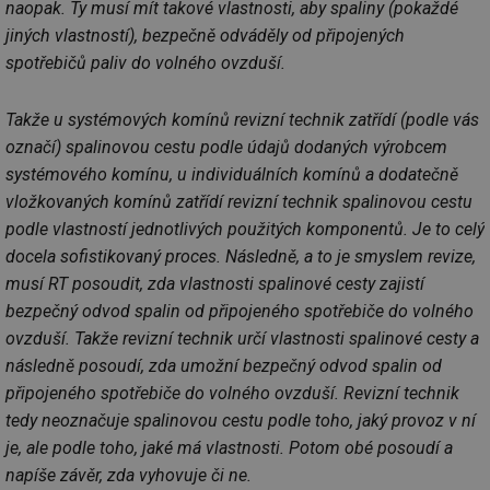
naopak. Ty musí mít takové vlastnosti, aby spaliny (pokaždé
jiných vlastností), bezpečně odváděly od připojených
spotřebičů paliv do volného ovzduší.
Takže u systémových komínů revizní technik zatřídí (podle vás
označí) spalinovou cestu podle údajů dodaných výrobcem
systémového komínu, u individuálních komínů a dodatečně
vložkovaných komínů zatřídí revizní technik spalinovou cestu
podle vlastností jednotlivých použitých komponentů. Je to celý
docela sofistikovaný proces. Následně, a to je smyslem revize,
musí RT posoudit, zda vlastnosti spalinové cesty zajistí
bezpečný odvod spalin od připojeného spotřebiče do volného
ovzduší. Takže revizní technik určí vlastnosti spalinové cesty a
následně posoudí, zda umožní bezpečný odvod spalin od
připojeného spotřebiče do volného ovzduší. Revizní technik
tedy neoznačuje spalinovou cestu podle toho, jaký provoz v ní
je, ale podle toho, jaké má vlastnosti. Potom obé posoudí a
napíše závěr, zda vyhovuje či ne.