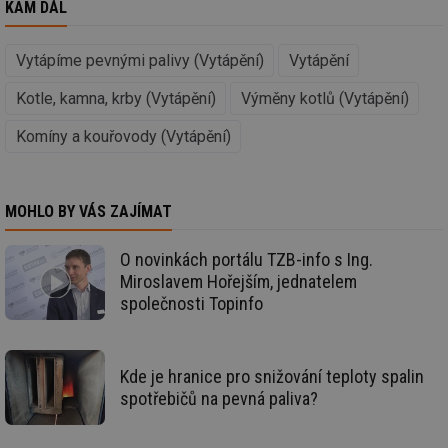
KAM DÁL
info.cz
co
po
vy
se
Vytápíme pevnými palivy (Vytápění)
Vytápění
_hjIncludedInSessionSample
1 minuta
Te
Hotjar Ltd
59 sekund
co
Kotle, kamna, krby (Vytápění)
Výměny kotlů (Vytápění)
kalkulator.tzb-
na
info.cz
ab
Komíny a kouřovody (Vytápění)
Ho
zd
ná
za
vz
de
MOHLO BY VÁS ZAJÍMAT
de
re
we
O novinkách portálu TZB-info s Ing.
Miroslavem Hořejším, jednatelem
_hjIncludedInSessionSample
1 minuta
Te
Hotjar Ltd
59 sekund
co
voda.tzb-
společnosti Topinfo
na
info.cz
ab
Ho
zd
ná
Kde je hranice pro snižování teploty spalin
za
vz
spotřebičů na pevná paliva?
de
de
re
we