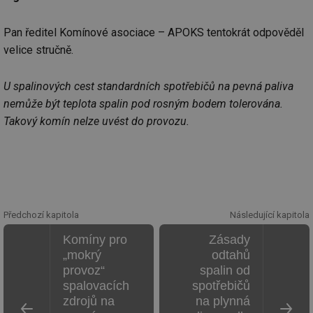
vz
de
de
Pan ředitel Komínové asociace – APOKS tentokrát odpověděl
re
we
velice stručně.
id
voda.tzb-
10 let
Te
info.cz
co
po
U spalinových cest standardních spotřebičů na pevná paliva
vy
se
nemůže být teplota spalin pod rosným bodem tolerována.
Takový komín nelze uvést do provozu.
id
kalkulator.tzb-
1 rok
Te
info.cz
co
po
vy
se
id
oze.tzb-info.cz
10 let
Te
co
po
vy
Předchozí kapitola
Následující kapitola
se
Komíny pro
Zásady
_hjIncludedInSessionSample
1 minuta
Te
Hotjar Ltd
59 sekund
co
oze.tzb-info.cz
„mokrý
odtahů
na
provoz“
spalin od
ab
Ho
spalovacích
spotřebičů
zd
zdrojů na
na plynná
ná
za