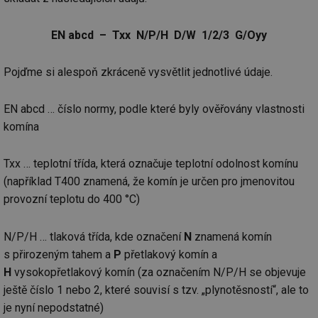
EN abcd – Txx N/P/H D/W 1/2/3 G/Oyy
Pojďme si alespoň zkráceně vysvětlit jednotlivé údaje.
EN abcd … číslo normy, podle které byly ověřovány vlastnosti
komína
Txx … teplotní třída, která označuje teplotní odolnost komínu
(například T400 znamená, že komín je určen pro jmenovitou
provozní teplotu do 400 °C)
N/P/H … tlaková třída, kde označení
N
znamená komín
s přirozeným tahem a
P
přetlakový komín a
H
vysokopřetlakový komín (za označením N/P/H se objevuje
ještě číslo 1 nebo 2, které souvisí s tzv. „plynotěsností“, ale to
je nyní nepodstatné)