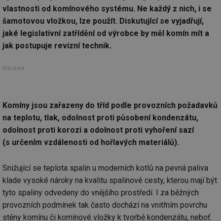
vlastnosti od komínového systému. Ne každý z nich, i se
šamotovou vložkou, lze použít. Diskutující se vyjadřují,
jaké legislativní zatřídění od výrobce by měl komín mít a
jak postupuje revizní technik.
REKLAMA
Komíny jsou zařazeny do tříd podle provozních požadavků
na teplotu, tlak, odolnost proti působení kondenzátu,
odolnost proti korozi a odolnost proti vyhoření sazí
(s určením vzdálenosti od hořlavých materiálů).
Snižující se teplota spalin u moderních kotlů na pevná paliva
klade vysoké nároky na kvalitu spalinové cesty, kterou mají být
tyto spaliny odvedeny do vnějšího prostředí. I za běžných
provozních podmínek tak často dochází na vnitřním povrchu
stěny komínu či komínové vložky k tvorbě kondenzátu, neboť