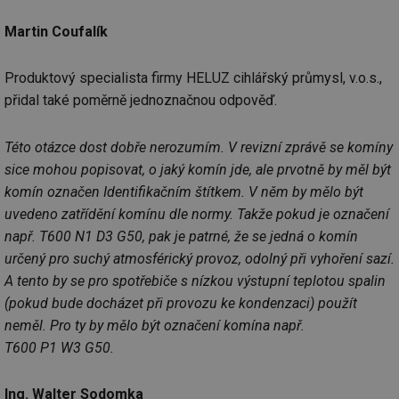
id
stavba.tzb-
10 let
Te
info.cz
co
po
Martin Coufalík
vy
se
Produktový specialista firmy HELUZ cihlářský průmysl, v.o.s.,
_hjFirstSeen
29 minut
So
Hotjar Ltd
59 sekund
na
.tzb-info.cz
přidal také poměrně jednoznačnou odpověď.
ab
sl
ce
pr
Této otázce dost dobře nerozumím. V revizní zprávě se komíny
poč
Ne
sice mohou popisovat, o jaký komín jde, ale prvotně by měl být
žá
komín označen Identifikačním štítkem. V něm by mělo být
id
in
uvedeno zatřídění komínu dle normy. Takže pokud je označení
id
forum.tzb-
1 rok
Te
např. T600 N1 D3 G50, pak je patrné, že se jedná o komín
info.cz
co
po
určený pro suchý atmosférický provoz, odolný při vyhoření sazí.
vy
se
A tento by se pro spotřebiče s nízkou výstupní teplotou spalin
(pokud bude docházet při provozu ke kondenzaci) použít
_hjIncludedInSessionSample
1 minuta
Te
Hotjar Ltd
59 sekund
co
vetrani.tzb-
neměl. Pro ty by mělo být označení komína např.
na
info.cz
ab
T600 P1 W3 G50.
Ho
zd
ná
za
Ing. Walter Sodomka