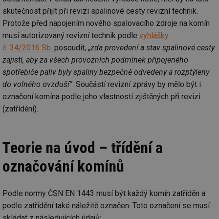
skutečnost přijít při revizi spalinové cesty revizní technik.
Protože před napojením nového spalovacího zdroje na komín
musí autorizovaný revizní technik podle
vyhlášky
č. 34/2016 Sb.
posoudit,
„zda provedení a stav spalinové cesty
zajistí, aby za všech provozních podmínek připojeného
spotřebiče paliv byly spaliny bezpečně odvedeny a rozptýleny
do volného ovzduší“
. Součástí revizní zprávy by mělo být i
označení komína podle jeho vlastností zjištěných při revizi
(zatřídění).
Teorie na úvod – třídění a
označování komínů
Podle normy ČSN EN 1443 musí být každý komín zatříděn a
podle zatřídění také náležitě označen. Toto označení se musí
skládat z následujících údajů: