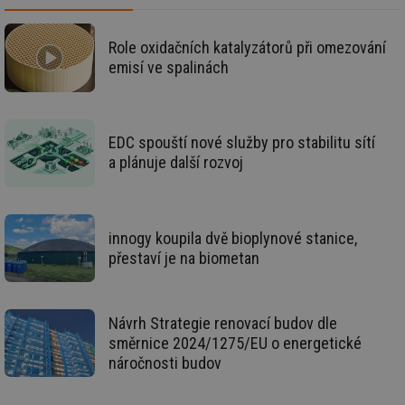
id
www.tzb-
10 let
Te
info.cz
co
po
Role oxidačních katalyzátorů při omezování
vy
emisí ve spalinách
se
id
m.tzb-info.cz
10 let
Te
co
po
vy
EDC spouští nové služby pro stabilitu sítí
se
a plánuje další rozvoj
_hjIncludedInSessionSample
1 minuta
Te
Hotjar Ltd
59 sekund
co
www.tzb-
na
info.cz
ab
Ho
zd
innogy koupila dvě bioplynové stanice,
ná
přestaví je na biometan
za
vz
de
de
re
Návrh Strategie renovací budov dle
we
směrnice 2024/1275/EU o energetické
id
mojefirma.tzb-
1 rok
Te
náročnosti budov
info.cz
co
po
vy
se