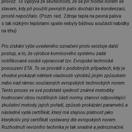
provoz. To vyplývá ze skutečnosti, že se při tvorbě norem se
zd
stavem, kdy při použití pevných paliv dochází ke kondenzaci,
ná
za
prostě nepočítalo.
(Pozn. red.: Zdroje tepla na pevná paliva
vz
de
s tak nízkými teplotami spalin nebyly běžnou součástí nabídky
de
re
na trhu)
we
mv
2 měsíce 4
Te
Airtable
Pro získání výše uvedeného označení proto existuje další
týdny
co
.tzb-info.cz
po
postup, a to, že výrobce komínového systému zadá
sl
už
notifikované osobě vypracovat tzv. Evropské technické
int
vý
posouzení ETA. To se provádí v podobných případech, kdy je
vl
po
vhodné prokázat některé vlastnosti výrobků jiným způsobem
Air
nebo nad rámec současných evropských technických norem.
us
už
Tento proces ve své podstatě sjednotí známé metodiky
pr
int
hodnocení obou rozdílných částí normy, stanoví odpovídající
tě
zkušební metody, jejich pořadí, způsob prokázání parametrů a
id
vytapeni.tzb-
10 let
Te
následně vydá certifikát, který má stejnou platnost jako
info.cz
co
po
kterýkoliv jiný certifikát vystavený dle evropských norem.
vy
se
Rozhodnutí revizního technika je tak snadné a jednoznačné.