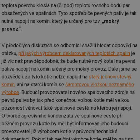
teplota povrchu klesla na (či pod) teplotu rosného bodu par
obsažených ve spalinách. Tyto spotřebiče pevných paliv je tak
nutné napojit na komín, který je určený pro tzv.
„mokrý
provoz“
.
V předešlých diskuzích se odborníci snažili hledat odpověď na
otázku,
při jakých výrobcem deklarovaných teplotách spalin
je
již víc než pravděpodobné, že bude nutné nový kotel na pevná
paliva napojit na komín určený pro mokrý provoz. Dále jsme se
dozvěděli, že tyto kotle nelze napojit na
starý jednovrstevný
komín
, ani na starší komín se
šamotovou vložkou neznámého
výrobce
. Budoucí provozovatel nového spalovacího zdroje na
pevná paliva by tak před konečnou volbou kotle měl velkou
pozornost věnovat také spalinové cestě, na kterou jej napojí.
O tvorbě agresivního kondenzátu ve spalinové cestě při
běžném provozu kotle by měl být informován jeho budoucí
provozovatel již výrobcem kotle v průvodní technické
dokumentaci. Pokud tak neučiní výrobce kotle, měl by na tuto