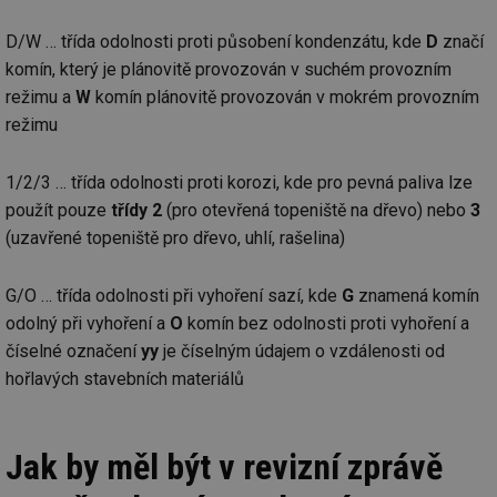
D/W … třída odolnosti proti působení kondenzátu, kde
D
značí
komín, který je plánovitě provozován v suchém provozním
režimu a
W
komín plánovitě provozován v mokrém provozním
režimu
1/2/3 … třída odolnosti proti korozi, kde pro pevná paliva lze
použít pouze
třídy 2
(pro otevřená topeniště na dřevo) nebo
3
(uzavřené topeniště pro dřevo, uhlí, rašelina)
G/O … třída odolnosti při vyhoření sazí, kde
G
znamená komín
odolný při vyhoření a
O
komín bez odolnosti proti vyhoření a
číselné označení
yy
je číselným údajem o vzdálenosti od
hořlavých stavebních materiálů
Jak by měl být v revizní zprávě