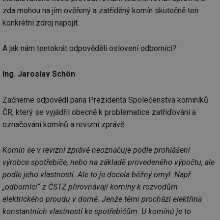
zda mohou na jím ověřený a zatříděný komín skutečně ten
konkrétní zdroj napojit.
A jak nám tentokrát odpověděli oslovení odborníci?
Ing. Jaroslav Schön
Začneme odpovědí pana Prezidenta Společenstva kominíků
ČR, který se vyjádřil obecně k problematice zatřiďování a
označování komínů a revizní zprávě.
Komín se v revizní zprávě neoznačuje podle prohlášení
výrobce spotřebiče, nebo na základě provedeného výpočtu, ale
podle jeho vlastností. Ale to je docela běžný omyl. Např.
„odborníci“ z ČSTZ přirovnávají komíny k rozvodům
elektrického proudu v domě. Jenže těmi prochází elektřina
konstantních vlastností ke spotřebičům. U komínů je to