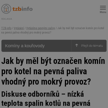
Menu
REKLAMA
TZB-info
/
Vytápění
/
Vytápíme pevnými palivy
/ Jak by měl být označen komín pro kotel
na pevná paliva vhodný pro mokrý provoz?
Komíny a kouřovody
Jak by měl být označen komín
pro kotel na pevná paliva
vhodný pro mokrý provoz?
Diskuse odborníků – nízká
teplota spalin kotlů na pevná