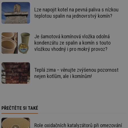
__gfp_64b
1 rok
Je
Gemius
Lze napojit kotel na pevná paliva s nízkou
so
.tzb-info.cz
teplotou spalin na jednovrstvý komín?
kt
spr
da
co
ná
Je šamotová komínová vložka odolná
we
kondenzátu ze spalin a komín s touto
__cf_bm
29 minut
Te
Cloudflare Inc.
vložkou vhodný i pro mokrý provoz?
59 sekund
co
.vimeo.com
po
ro
li
To
př
Teplá zima – věnujte zvýšenou pozornost
by
nejen kotlům, ale i komínům!
po
zp
po
we
st
sid
forum.tzb-
1 rok
To
info.cz
bě
PŘEČTĚTE SI TAKÉ
so
al
na
so
Role oxidačních katalyzátorů při omezování
re