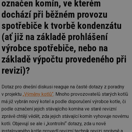
označen komín, ve kterém
dochází při běžném provozu
spotřebiče k tvorbě kondenzátu
(ať již na základě prohlášení
výrobce spotřebiče, nebo na
základě výpočtu provedeného při
revizi)?
Dotaz pro dnešní diskusi reaguje na časté dotazy z poradny
v projektu
„Výměny kotlů“
. Mnoho provozovatelů starých kotlů
má již vybrán nový kotel a podle doporučení výrobce kotle, či
podle označení jejich stávajícího komína ve staré revizní
zprávě chtějí vědět, zda jejich stávající komín vyhovuje novému
kotli. Objevují se ale i „kontrolní“ dotazy, zda u nově
instalovaného kotle provedl revizní technik revizi správně a