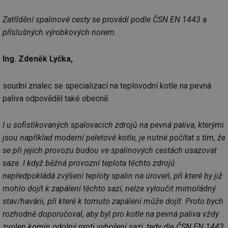
Zatřídění spalinové cesty se provádí podle ČSN EN 1443 a
příslušných výrobkových norem.
Ing. Zdeněk Lyčka,
soudní znalec se specializací na teplovodní kotle na pevná
paliva odpověděl také obecně.
I u sofistikovaných spalovacích zdrojů na pevná paliva, kterými
jsou například moderní peletové kotle, je nutné počítat s tím, že
se při jejich provozu budou ve spalinových cestách usazovat
saze. I když běžná provozní teplota těchto zdrojů
nepředpokládá zvýšení teploty spalin na úroveň, při které by již
mohlo dojít k zapálení těchto sazí, nelze vyloučit mimořádný
stav/havárii, při které k tomuto zapálení může dojít. Proto bych
rozhodně doporučoval, aby byl pro kotle na pevná paliva vždy
zvolen komín odolný proti vyhoření sazí, tedy dle ČSN EN 1443