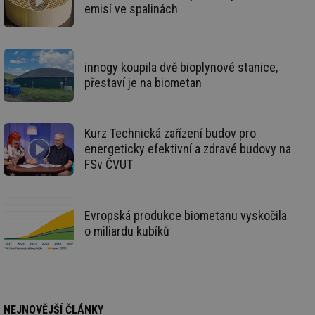
pr
emisí ve spalinách
po
sp
rel
_hjIncludedInSessionSample
1 minuta
Te
Hotjar Ltd
59 sekund
co
energetika.tzb-
innogy koupila dvě bioplynové stanice,
na
info.cz
přestaví je na biometan
ab
Ho
zd
ná
za
vz
Kurz Technická zařízení budov pro
de
energeticky efektivní a zdravé budovy na
de
re
FSv ČVUT
we
_hjIncludedInSessionSample
1 minuta
Te
Hotjar Ltd
59 sekund
co
stavba.tzb-
na
info.cz
Evropská produkce biometanu vyskočila
ab
o miliardu kubíků
Ho
zd
ná
za
vz
de
de
re
we
NEJNOVĚJŠÍ ČLÁNKY