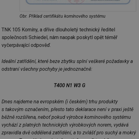
info.cz
prohlížeče
př
po
Obr. Příklad certifikátu komínového systému
id
konference.tzb-
1 rok
Te
info.cz
co
po
TNK 105 Komíny, a dříve dlouholetý technický ředitel
vy
se
společnosti Schiedel, nám naopak poskytl opět téměř
_hjAbsoluteSessionInProgress
29 minut
So
Hotjar Ltd
vyčerpávající odpověď.
59 sekund
na
.tzb-info.cz
ab
sl
ce
Ideální zatřídění, které beze zbytku splní veškeré požadavky a
pr
odstraní všechny pochyby je jednoznačně:
poč
Ne
žá
id
T400 N1 W3 G
in
id
vetrani.tzb-
10 let
Te
info.cz
co
Dnes najdeme na evropském (i českém) trhu produkty
po
vy
s takovým označením, přesto tato deklarace není v praxi ještě
se
běžně rozšířena, neboť pokud výrobce komínového systému
_hjIncludedInSessionSample
1 minuta
Te
Hotjar Ltd
vychází z platných technických výrobkových norem, vydává
59 sekund
co
elektro.tzb-
na
info.cz
zpravidla dvě oddělená zatřídění, a to zvlášť pro suchý a mokrý
ab
Ho