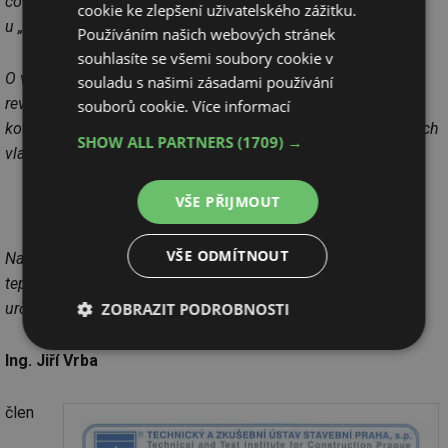
co se týče odolnosti proti kondenzátu a korozi, pak
cookie ke zlepšení uživatelského zážitku.
u „nízkoteplotních“ kotlů doporučuji komín třídy W3.
Používáním našich webových stránek
souhlasíte se všemi soubory cookie v
O vhodnosti konkrétního komína rozhoduje jednoznačně
souladu s našimi zásadami používání
revizní technik spalinové cesty. Já bych pro „nízkoteplotní
souborů cookie.
Více informací
kotle“ na pevná paliva doporučoval, co se týče výše zmíněných
SHOW ALL PARTNERS
(1709) →
vlastností, jednoznačně komínový systém třídy
VŠE PŘIJMOUT
N1
(P1)
W3 G
VŠE ODMÍTNOUT
Nabízí se samozřejmě běžná volba, a to vybrat si kotel, jehož
teploty spalin jsou natolik vysoké, že není zapotřebí komín
určený pro mokrý provoz.
ZOBRAZIT PODROBNOSTI
Nezbytně
Výkonové
Soubory
Ing. Jiří Vrba
nutné
soubory
cílení
soubory
člen