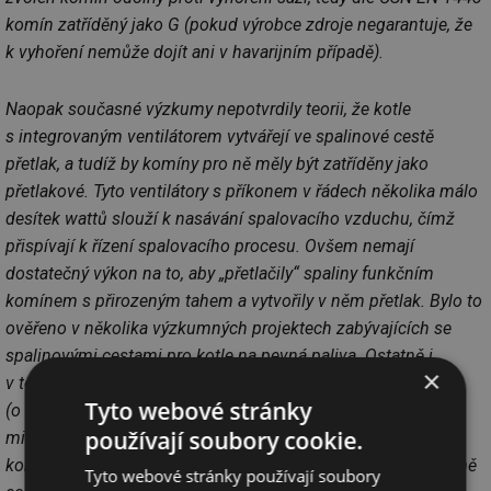
komín zatříděný jako G (pokud výrobce zdroje negarantuje, že
k vyhoření nemůže dojít ani v havarijním případě).
Naopak současné výzkumy nepotvrdily teorii, že kotle
s integrovaným ventilátorem vytvářejí ve spalinové cestě
přetlak, a tudíž by komíny pro ně měly být zatříděny jako
přetlakové. Tyto ventilátory s příkonem v řádech několika málo
desítek wattů slouží k nasávání spalovacího vzduchu, čímž
přispívají k řízení spalovacího procesu. Ovšem nemají
dostatečný výkon na to, aby „přetlačily“ spaliny funkčním
komínem s přirozeným tahem a vytvořily v něm přetlak. Bylo to
ověřeno v několika výzkumných projektech zabývajících se
spalinovými cestami pro kotle na pevná paliva. Ostatně i
×
v technických podmínkách všech kotlů na pevná paliva
Tyto webové stránky
(o kterých vím) je uvedeno, že požadují vždy alespoň
používají soubory cookie.
minimální podtlak na spalinovém hrdle. Tedy podtlakový
komín (zatřídění N1) dle mého názoru postačuje. Samozřejmě
Tyto webové stránky používají soubory